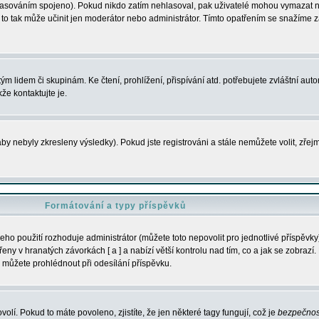
s hlasováním spojeno). Pokud nikdo zatím nehlasoval, pak uživatelé mohou vymazat
y to tak může učinit jen moderátor nebo administrátor. Tímto opatřením se snažíme z
m lidem či skupinám. Ke čtení, prohlížení, přispívání atd. potřebujete zvláštní auto
že kontaktujte je.
aby nebyly zkresleny výsledky). Pokud jste registrováni a stále nemůžete volit, zř
Formátování a typy příspěvků
ho použití rozhoduje administrátor (můžete toto nepovolit pro jednotlivé příspěv
y v hranatých závorkách [ a ] a nabízí větší kontrolu nad tím, co a jak se zobrazí. 
 můžete prohlédnout při odesílání příspěvku.
volí. Pokud to máte povoleno, zjistíte, že jen některé tagy fungují, což je
bezpečnos