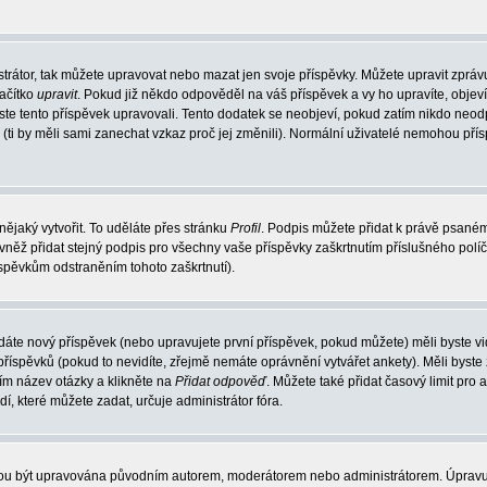
trátor, tak můžete upravovat nebo mazat jen svoje příspěvky. Můžete upravit zpráv
lačítko
upravit
. Pokud již někdo odpověděl na váš příspěvek a vy ho upravíte, objev
t jste tento příspěvek upravovali. Tento dodatek se neobjeví, pokud zatím nikdo ne
k (ti by měli sami zanechat vzkaz proč jej změnili). Normální uživatelé nemohou př
nějaký vytvořit. To uděláte přes stránku
Profil
. Podpis můžete přidat k právě psané
vněž přidat stejný podpis pro všechny vaše příspěvky zaškrtnutím příslušného políč
spěvkům odstraněním tohoto zaškrtnutí).
dáte nový příspěvek (nebo upravujete první příspěvek, pokud můžete) měli byste vid
íspěvků (pokud to nevidíte, zřejmě nemáte oprávnění vytvářet ankety). Měli byste
ím název otázky a klikněte na
Přidat odpověď
. Můžete také přidat časový limit pro 
které můžete zadat, určuje administrátor fóra.
ohou být upravována původním autorem, moderátorem nebo administrátorem. Úpravu 