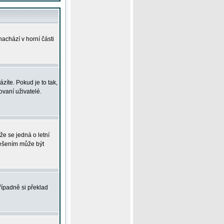
achází v horní části
íte. Pokud je to tak,
vaní uživatelé.
že se jedná o letní
Řešením může být
řípadně si překlad