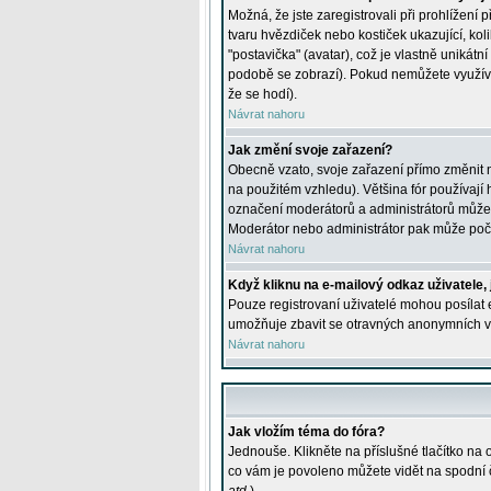
Možná, že jste zaregistrovali při prohlížení
tvaru hvězdiček nebo kostiček ukazující, kol
"postavička" (avatar), což je vlastně unikátn
podobě se zobrazí). Pokud nemůžete využívat 
že se hodí).
Návrat nahoru
Jak změní svoje zařazení?
Obecně vzato, svoje zařazení přímo změnit 
na použitém vzhledu). Většina fór používají h
označení moderátorů a administrátorů může m
Moderátor nebo administrátor pak může počet
Návrat nahoru
Když kliknu na e-mailový odkaz uživatele,
Pouze registrovaní uživatelé mohou posílat e
umožňuje zbavit se otravných anonymních vzk
Návrat nahoru
Jak vložím téma do fóra?
Jednouše. Klikněte na příslušné tlačítko na
co vám je povoleno můžete vidět na spodní 