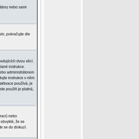
rátory nebo sami
slo
, pokračujte dle
edujících dvou věcí.
lané instrukce.
 nebo administrátorem
dujte instrukce v něm
aktivace používá, je
ste použili je platná,
traci) nebo
 obvyklé, že se
te se do diskuzí.