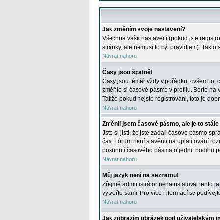
Jak změním svoje nastavení?
Všechna vaše nastavení (pokud jste registro
stránky, ale nemusí to být pravidlem). Takto
Návrat nahoru
Časy jsou špatně!
Časy jsou téměř vždy v pořádku, ovšem to, c
změňte si časové pásmo v profilu. Berte na
Takže pokud nejste registrováni, toto je dobr
Návrat nahoru
Změnil jsem časové pásmo, ale je to stále
Jste si jisti, že jste zadali časové pásmo sp
čas. Fórum není stavěno na uplatňování roz
posunutí časového pásma o jednu hodinu po 
Návrat nahoru
Můj jazyk není na seznamu!
Zřejmě administrátor nenainstaloval tento jaz
vytvořte sami. Pro více informací se podívej
Návrat nahoru
Jak zobrazím obrázek pod uživatelským 