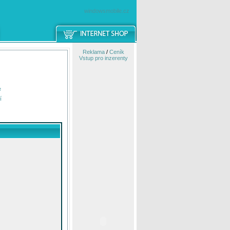
windowsmobile.cz
Reklama
/
Ceník
Vstup pro inzerenty
e
í