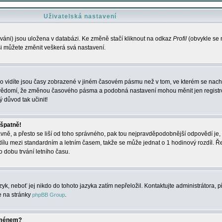
Uživatelská nastavení
váni) jsou uložena v databázi. Ke změně stačí kliknout na odkaz
Profil
(obvykle se n
 si můžete změnit veškerá svá nastavení.
o vidíte jsou časy zobrazené v jiném časovém pásmu než v tom, ve kterém se nacház
 vědomí, že změnou časového pásma a podobná nastavení mohou měnit jen registro
ý důvod tak učinit!
 špatně!
rávně, a přesto se liší od toho správného, pak tou nejpravděpodobnější odpovědí je, 
dílu mezi standardním a letním časem, takže se může jednat o 1 hodinový rozdíl. 
dobu trvání letního času.
yk, neboť jej nikdo do tohoto jazyka zatím nepřeložil. Kontaktujte administrátora, p
te na stránky
.
phpBB Group
jménem?