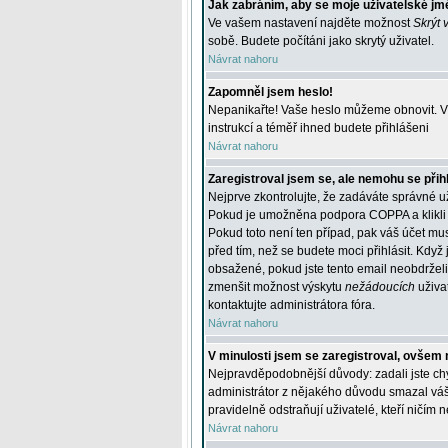
Jak zabráním, aby se moje uživatelské jm
Ve vašem nastavení najděte možnost
Skrýt 
sobě. Budete počítáni jako skrytý uživatel.
Návrat nahoru
Zapomněl jsem heslo!
Nepanikařte! Vaše heslo můžeme obnovit. V 
instrukcí a téměř ihned budete přihlášeni
Návrat nahoru
Zaregistroval jsem se, ale nemohu se přihl
Nejprve zkontrolujte, že zadáváte správné u
Pokud je umožněna podpora COPPA a klikli j
Pokud toto není ten případ, pak váš účet mus
před tím, než se budete moci přihlásit. Když 
obsažené, pokud jste tento email neobdrželi
zmenšit možnost výskytu
nežádoucích
uživat
kontaktujte administrátora fóra.
Návrat nahoru
V minulosti jsem se zaregistroval, ovšem 
Nejpravděpodobnější důvody: zadali jste chyb
administrátor z nějakého důvodu smazal váš ú
pravidelně odstraňují uživatelé, kteří ničím 
Návrat nahoru