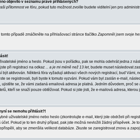
éno objevilo v seznamu právě přihlášených?
vaši přítomnost ve fóru
, pokud tuto možnost
zvolíte
budete viditelní jen pro administ
tomto případě zmáčkněte na přihlašovací stránce tlačítko
Zapomněl jsem svoje he
ásit!
živatelské jméno a heslo. Pokud jsou v pořádku, pak se mohla odehrát jedna z násl
ste při registraci na odkaz
... a je mi méně než 13 let
, budete muset následovat zas
í být aktivován. Některá fóra vyžadují aktivaci všech nových registrací, buď Vámi,
jste se registrovali, byli byste k tomuto vyzváni. Pokud vám byl zaslán e-mail, násle
, ujistěte se, že vámi zadaná emailová adresa je platná. Jedním důvodem, proč se 
elů, kteří se snaží pouze obtěžovat. Pokud si jste jisti, že e-mailová adresa, kterou j
nyní se nemohu přihlásit?!
né uživatelské jméno nebo heslo (zkontrolujte e-mail, který jste obdrželi při regis
čet. Pokud je to ten druhý případ, pak jste možná nevložili žádný příspěvek. Je to
nepřispěli, aby se zmenšila velikost databáze. Zkuste se zaregistrovat znovu a zapoj