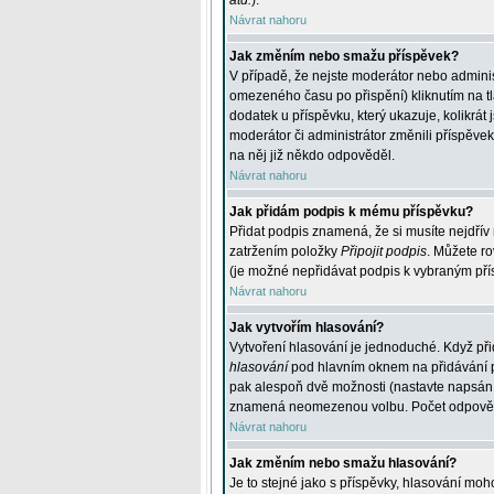
atd.
).
Návrat nahoru
Jak změním nebo smažu příspěvek?
V případě, že nejste moderátor nebo adminis
omezeného času po přispění) kliknutím na t
dodatek u příspěvku, který ukazuje, kolikrá
moderátor či administrátor změnili příspěve
na něj již někdo odpověděl.
Návrat nahoru
Jak přidám podpis k mému příspěvku?
Přidat podpis znamená, že si musíte nejdřív 
zatržením položky
Připojit podpis
. Můžete ro
(je možné nepřidávat podpis k vybraným pří
Návrat nahoru
Jak vytvořím hlasování?
Vytvoření hlasování je jednoduché. Když při
hlasování
pod hlavním oknem na přidávání př
pak alespoň dvě možnosti (nastavte napsán
znamená neomezenou volbu. Počet odpovědí, 
Návrat nahoru
Jak změním nebo smažu hlasování?
Je to stejné jako s příspěvky, hlasování m