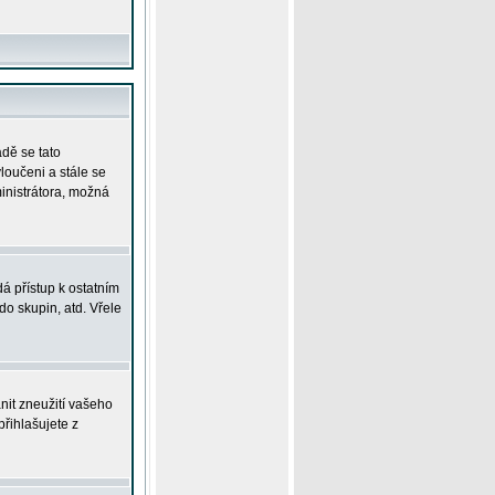
adě se tato
yloučeni a stále se
ministrátora, možná
á přístup k ostatním
o skupin, atd. Vřele
nit zneužití vašeho
přihlašujete z