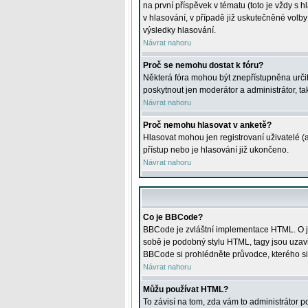
na první příspěvek v tématu (toto je vždy 
v hlasování, v případě již uskutečněné volb
výsledky hlasování.
Návrat nahoru
Proč se nemohu dostat k fóru?
Některá fóra mohou být znepřístupněna určitý
poskytnout jen moderátor a administrátor, tak
Návrat nahoru
Proč nemohu hlasovat v anketě?
Hlasovat mohou jen registrovaní uživatelé (
přístup nebo je hlasování již ukončeno.
Návrat nahoru
Co je BBCode?
BBCode je zvláštní implementace HTML. O je
sobě je podobný stylu HTML, tagy jsou uzavřen
BBCode si prohlédněte průvodce, kterého si
Návrat nahoru
Můžu používat HTML?
To závisí na tom, zda vám to administrátor po