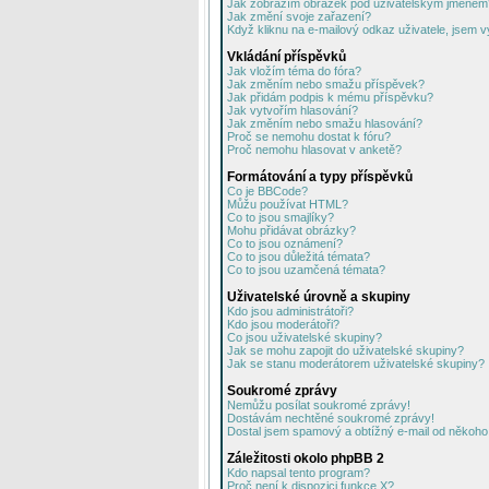
Jak zobrazím obrázek pod uživatelským jménem
Jak změní svoje zařazení?
Když kliknu na e-mailový odkaz uživatele, jsem v
Vkládání příspěvků
Jak vložím téma do fóra?
Jak změním nebo smažu příspěvek?
Jak přidám podpis k mému příspěvku?
Jak vytvořím hlasování?
Jak změním nebo smažu hlasování?
Proč se nemohu dostat k fóru?
Proč nemohu hlasovat v anketě?
Formátování a typy příspěvků
Co je BBCode?
Můžu používat HTML?
Co to jsou smajlíky?
Mohu přidávat obrázky?
Co to jsou oznámení?
Co to jsou důležitá témata?
Co to jsou uzamčená témata?
Uživatelské úrovně a skupiny
Kdo jsou administrátoři?
Kdo jsou moderátoři?
Co jsou uživatelské skupiny?
Jak se mohu zapojit do uživatelské skupiny?
Jak se stanu moderátorem uživatelské skupiny?
Soukromé zprávy
Nemůžu posílat soukromé zprávy!
Dostávám nechtěné soukromé zprávy!
Dostal jsem spamový a obtížný e-mail od někoho 
Záležitosti okolo phpBB 2
Kdo napsal tento program?
Proč není k dispozici funkce X?