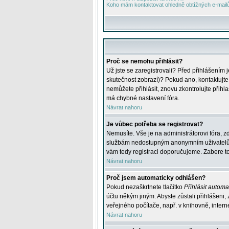
Koho mám kontaktovat ohledně obtížných e-mailů 
Proč se nemohu přihlásit?
Už jste se zaregistrovali? Před přihlášením 
skutečnost zobrazí)? Pokud ano, kontaktujte a
nemůžete přihlásit, znovu zkontrolujte přih
má chybné nastavení fóra.
Návrat nahoru
Je vůbec potřeba se registrovat?
Nemusíte. Vše je na administrátorovi fóra, z
službám nedostupným anonymním uživatelům, j
vám tedy registraci doporučujeme. Zabere to 
Návrat nahoru
Proč jsem automaticky odhlášen?
Pokud nezaškrtnete tlačítko
Přihlásit automat
účtu někým jiným. Abyste zůstali přihlášeni,
veřejného počítače, např. v knihovně, intern
Návrat nahoru