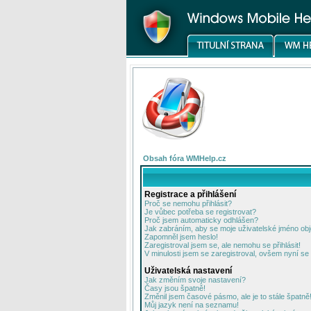
Obsah fóra WMHelp.cz
Registrace a přihlášení
Proč se nemohu přihlásit?
Je vůbec potřeba se registrovat?
Proč jsem automaticky odhlášen?
Jak zabráním, aby se moje uživatelské jméno ob
Zapomněl jsem heslo!
Zaregistroval jsem se, ale nemohu se přihlásit!
V minulosti jsem se zaregistroval, ovšem nyní se 
Uživatelská nastavení
Jak změním svoje nastavení?
Časy jsou špatně!
Změnil jsem časové pásmo, ale je to stále špatně
Můj jazyk není na seznamu!