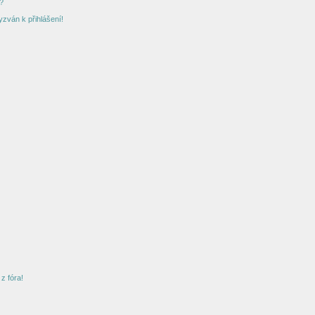
?
yzván k přihlášení!
z fóra!