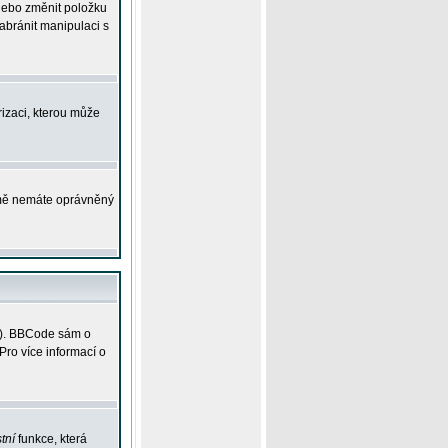
 nebo změnit položku
abránit manipulaci s
rizaci, kterou může
ejmě nemáte oprávněný
ky). BBCode sám o
Pro více informací o
tní
funkce, která