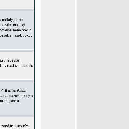
u (někdy jen do
í se vám malinký
odpověděl nebo pokud
íspěvek smazat, pokud
mu příspěvku
ka v nastavení profilu
ět tlačítko
Přidat
 zadat název ankety a
anketu, kde 0
zahájíte kliknutím