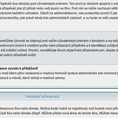
 příspěvků dva obrázky pod uživatelským jménem. Ten první je obrázek spojený s vaš
ik příspěvků jste již přidali nebo vaší pozici ve fóru. Pod ním se může nacházet vět
í obrázek každého uživatele. Záleží na administrátorovi, zda postavičky povolí či jak 
postavičky, pak právě tehdy toto administrátoři zakázali, a vy byste se měli zepta
nemůžete (úrovně se objevují pod vaším uživatelským jménem v tématech a na vaše
odnocení úrovní k rozlišení počtu vámi přidaných příspěvků a k identifikaci určitých
ít zvláštní vzhled. Prosím, nezatěžujte fórum zbytečným přispíváním jen, abyste d
 vašich příspěvků snížit.
 jsem vyzván k přihlášení!
-mail lidem přes nastavený e-mailový formulář (pokud administrátor tuto možnost po
azů a robotů, které sbírají e-mailové adresy.
Vkládání příspěvků
 obrazovce fóra nebo tématu. Možná bude nutné se registrovat, než budete moci přis
části fóra nebo tématu (Např.
Můžete přidat nová téma do tohoto fóra, Můžete hlasov