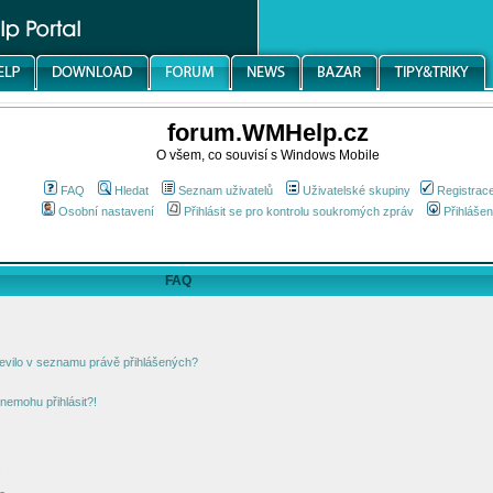
forum.WMHelp.cz
O všem, co souvisí s Windows Mobile
FAQ
Hledat
Seznam uživatelů
Uživatelské skupiny
Registrac
Osobní nastavení
Přihlásit se pro kontrolu soukromých zpráv
Přihlášen
FAQ
jevilo v seznamu právě přihlášených?
nemohu přihlásit?!
!