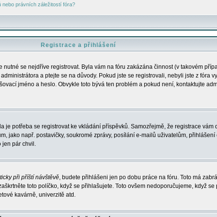
nebo právních záležitostí fóra?
Registrace a přihlášení
je nutné se nejdříve registrovat. Byla vám na fóru zakázána činnost (v takovém příp
dministrátora a ptejte se na důvody. Pokud jste se registrovali, nebyli jste z fóra v
lašovací jméno a heslo. Obvykle toto bývá ten problém a pokud není, kontaktujte ad
da je potřeba se registrovat ke vkládání příspěvků. Samozřejmě, že registrace vám d
ako např. postavičky, soukromé zprávy, posílání e-mailů uživatelům, přihlášení d
jen pár chvil.
icky při příští návštěvě
, budete přihlášeni jen po dobu práce na fóru. Toto má zabrá
 zaškrtněte toto políčko, když se přihlašujete. Toto ovšem nedoporučujeme, když se 
etové kavárně, univerzitě atd.