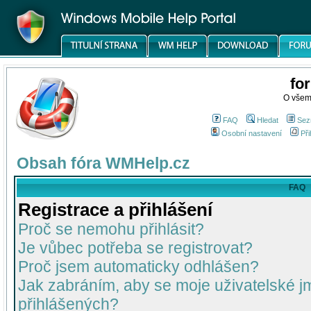
fo
O všem
FAQ
Hledat
Sez
Osobní nastavení
Při
Obsah fóra WMHelp.cz
FAQ
Registrace a přihlášení
Proč se nemohu přihlásit?
Je vůbec potřeba se registrovat?
Proč jsem automaticky odhlášen?
Jak zabráním, aby se moje uživatelské 
přihlášených?