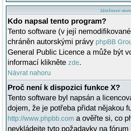
Záležitosti oko
Kdo napsal tento program?
Tento software (v její nemodifikované
chráněn autorskými právy
phpBB Gro
General Public Licence a může být vo
informací klikněte
.
zde
Návrat nahoru
Proč není k dispozici funkce X?
Tento software byl napsán a licenco
dojem, že je potřeba přidat nějakou f
a ověřte si, co 
http://www.phpbb.com
nevkládejte tyto požadavky na fóru