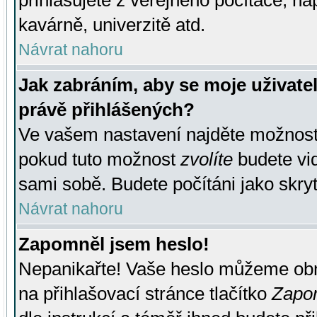
přihlašujete z veřejného počítače, na
kavárně, univerzitě atd.
Návrat nahoru
Jak zabráním, aby se moje uživate
právě přihlášených?
Ve vašem nastavení najděte možnos
pokud tuto možnost
zvolíte
budete vid
sami sobě. Budete počítáni jako skryt
Návrat nahoru
Zapomněl jsem heslo!
Nepanikařte! Vaše heslo můžeme obn
na přihlašovací stránce tlačítko
Zapom