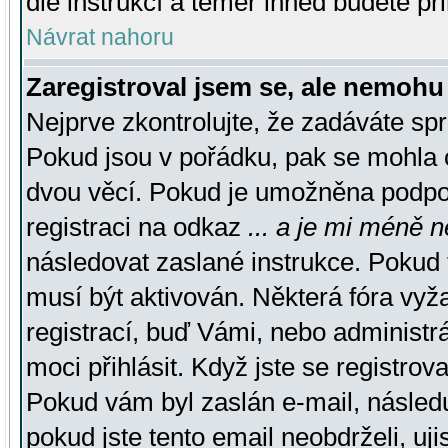
dle instrukcí a téměř ihned budete př
Návrat nahoru
Zaregistroval jsem se, ale nemohu 
Nejprve zkontrolujte, že zadáváte sp
Pokud jsou v pořádku, pak se mohla o
dvou věcí. Pokud je umožněna podpora
registraci na odkaz
... a je mi méně n
následovat zaslané instrukce. Pokud t
musí být aktivován. Některá fóra vyž
registrací, buď Vámi, nebo administr
moci přihlásit. Když jste se registrova
Pokud vám byl zaslán e-mail, násled
pokud jste tento email neobdrželi, uj