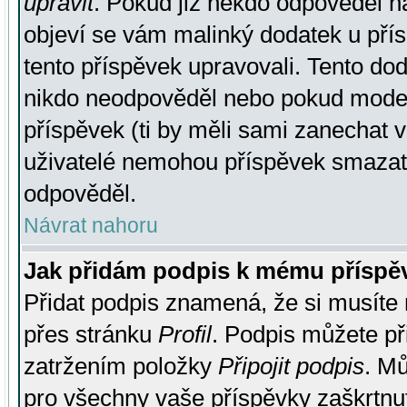
upravit
. Pokud již někdo odpověděl na
objeví se vám malinký dodatek u přísp
tento příspěvek upravovali. Tento do
nikdo neodpověděl nebo pokud moderá
příspěvek (ti by měli sami zanechat v
uživatelé nemohou příspěvek smazat,
odpověděl.
Návrat nahoru
Jak přidám podpis k mému příspě
Přidat podpis znamená, že si musíte n
přes stránku
Profil
. Podpis můžete p
zatržením položky
Připojit podpis
. Mů
pro všechny vaše příspěvky zaškrtnut