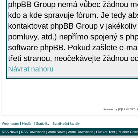
phpBB Group nemá vůbec žádnou moc 
kdo a kde spravuje fórum. Je tedy a
kontaktovat phpBB Group v jakékoliv p
pomluvy, atd.) nepřímo spojený s p
software phpBB. Pokud zašlete e-mai
třetí stranou, neočekávejte žádnou o
Návrat nahoru
phpBB
Powered by
© 2001, 
Webmaster
|
Hledání
|
Statistiky
|
Syndikační kanály
RSS News
|
RSS Downloads
|
Atom News
|
Atom Downloads
|
Plucker Text
|
Plucker Color