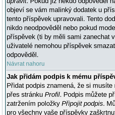
upravit
. Pokud již někdo odpověděl na
objeví se vám malinký dodatek u přísp
tento příspěvek upravovali. Tento do
nikdo neodpověděl nebo pokud moderá
příspěvek (ti by měli sami zanechat v
uživatelé nemohou příspěvek smazat,
odpověděl.
Návrat nahoru
Jak přidám podpis k mému příspě
Přidat podpis znamená, že si musíte n
přes stránku
Profil
. Podpis můžete p
zatržením položky
Připojit podpis
. Mů
pro všechny vaše příspěvky zaškrtnut