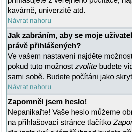
přihlašujete z veřejného počítače, na
kavárně, univerzitě atd.
Návrat nahoru
Jak zabráním, aby se moje uživate
právě přihlášených?
Ve vašem nastavení najděte možnos
pokud tuto možnost
zvolíte
budete vid
sami sobě. Budete počítáni jako skryt
Návrat nahoru
Zapomněl jsem heslo!
Nepanikařte! Vaše heslo můžeme obn
na přihlašovací stránce tlačítko
Zapom