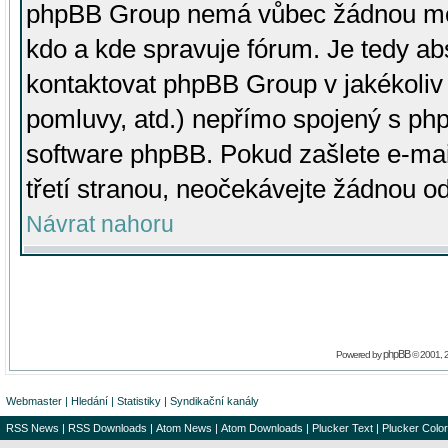
phpBB Group nemá vůbec žádnou moc 
kdo a kde spravuje fórum. Je tedy a
kontaktovat phpBB Group v jakékoliv p
pomluvy, atd.) nepřímo spojený s p
software phpBB. Pokud zašlete e-mai
třetí stranou, neočekávejte žádnou o
Návrat nahoru
phpBB
Powered by
© 2001, 
Webmaster
|
Hledání
|
Statistiky
|
Syndikační kanály
RSS News
|
RSS Downloads
|
Atom News
|
Atom Downloads
|
Plucker Text
|
Plucker Color