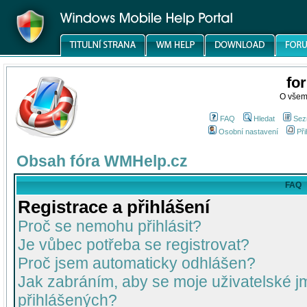
fo
O všem
FAQ
Hledat
Sez
Osobní nastavení
Při
Obsah fóra WMHelp.cz
FAQ
Registrace a přihlášení
Proč se nemohu přihlásit?
Je vůbec potřeba se registrovat?
Proč jsem automaticky odhlášen?
Jak zabráním, aby se moje uživatelské 
přihlášených?