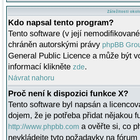
Záležitosti oko
Kdo napsal tento program?
Tento software (v její nemodifikované
chráněn autorskými právy
phpBB Gro
General Public Licence a může být vo
informací klikněte
.
zde
Návrat nahoru
Proč není k dispozici funkce X?
Tento software byl napsán a licenco
dojem, že je potřeba přidat nějakou f
a ověřte si, co 
http://www.phpbb.com
nevkládejte tyto požadavky na fóru