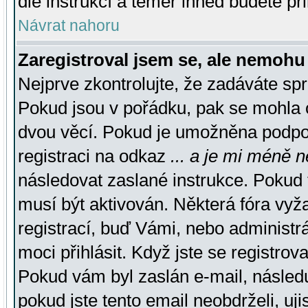
dle instrukcí a téměř ihned budete př
Návrat nahoru
Zaregistroval jsem se, ale nemohu 
Nejprve zkontrolujte, že zadáváte sp
Pokud jsou v pořádku, pak se mohla o
dvou věcí. Pokud je umožněna podpora
registraci na odkaz
... a je mi méně n
následovat zaslané instrukce. Pokud t
musí být aktivován. Některá fóra vyž
registrací, buď Vámi, nebo administr
moci přihlásit. Když jste se registrova
Pokud vám byl zaslán e-mail, násled
pokud jste tento email neobdrželi, uj