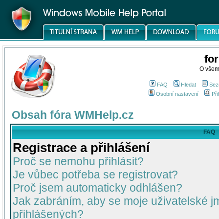
fo
O všem
FAQ
Hledat
Sez
Osobní nastavení
Při
Obsah fóra WMHelp.cz
FAQ
Registrace a přihlášení
Proč se nemohu přihlásit?
Je vůbec potřeba se registrovat?
Proč jsem automaticky odhlášen?
Jak zabráním, aby se moje uživatelské 
přihlášených?