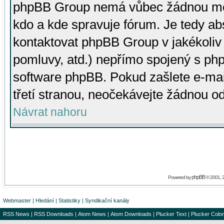
phpBB Group nemá vůbec žádnou moc 
kdo a kde spravuje fórum. Je tedy a
kontaktovat phpBB Group v jakékoliv p
pomluvy, atd.) nepřímo spojený s p
software phpBB. Pokud zašlete e-mai
třetí stranou, neočekávejte žádnou o
Návrat nahoru
phpBB
Powered by
© 2001, 
Webmaster
|
Hledání
|
Statistiky
|
Syndikační kanály
RSS News
|
RSS Downloads
|
Atom News
|
Atom Downloads
|
Plucker Text
|
Plucker Color