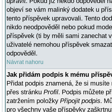
upravit
. Pokud již někdo odpověděl na
objeví se vám malinký dodatek u přísp
tento příspěvek upravovali. Tento do
nikdo neodpověděl nebo pokud moderá
příspěvek (ti by měli sami zanechat v
uživatelé nemohou příspěvek smazat,
odpověděl.
Návrat nahoru
Jak přidám podpis k mému příspě
Přidat podpis znamená, že si musíte n
přes stránku
Profil
. Podpis můžete p
zatržením položky
Připojit podpis
. Mů
pro všechny vaše příspěvky zaškrtnut