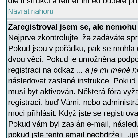
dle instrukcí a téměř ihned budete př
Návrat nahoru
Zaregistroval jsem se, ale nemohu 
Nejprve zkontrolujte, že zadáváte sp
Pokud jsou v pořádku, pak se mohla o
dvou věcí. Pokud je umožněna podpora
registraci na odkaz
... a je mi méně n
následovat zaslané instrukce. Pokud t
musí být aktivován. Některá fóra vyž
registrací, buď Vámi, nebo administr
moci přihlásit. Když jste se registrova
Pokud vám byl zaslán e-mail, násled
pokud jste tento email neobdrželi, uj