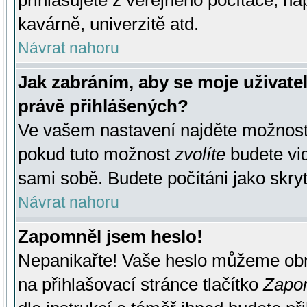
přihlašujete z veřejného počítače, na
kavárně, univerzitě atd.
Návrat nahoru
Jak zabráním, aby se moje uživate
právě přihlášených?
Ve vašem nastavení najděte možnos
pokud tuto možnost
zvolíte
budete vid
sami sobě. Budete počítáni jako skryt
Návrat nahoru
Zapomněl jsem heslo!
Nepanikařte! Vaše heslo můžeme obn
na přihlašovací stránce tlačítko
Zapom