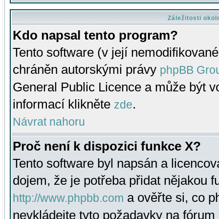
Záležitosti oko
Kdo napsal tento program?
Tento software (v její nemodifikované
chráněn autorskými právy
phpBB Gro
General Public Licence a může být vo
informací klikněte
.
zde
Návrat nahoru
Proč není k dispozici funkce X?
Tento software byl napsán a licenco
dojem, že je potřeba přidat nějakou f
a ověřte si, co 
http://www.phpbb.com
nevkládejte tyto požadavky na fóru