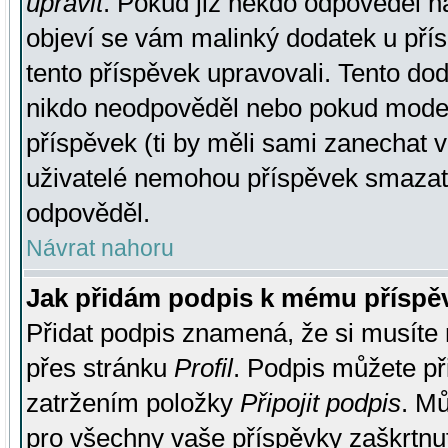
upravit
. Pokud již někdo odpověděl na
objeví se vám malinký dodatek u přísp
tento příspěvek upravovali. Tento do
nikdo neodpověděl nebo pokud moderá
příspěvek (ti by měli sami zanechat v
uživatelé nemohou příspěvek smazat,
odpověděl.
Návrat nahoru
Jak přidám podpis k mému příspě
Přidat podpis znamená, že si musíte n
přes stránku
Profil
. Podpis můžete p
zatržením položky
Připojit podpis
. Mů
pro všechny vaše příspěvky zaškrtnut