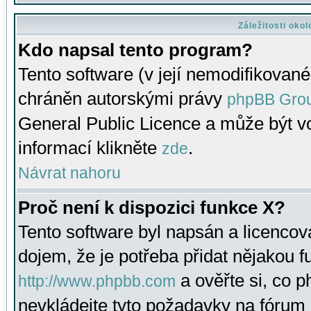
Záležitosti oko
Kdo napsal tento program?
Tento software (v její nemodifikované
chráněn autorskými právy
phpBB Gro
General Public Licence a může být vo
informací klikněte
.
zde
Návrat nahoru
Proč není k dispozici funkce X?
Tento software byl napsán a licenco
dojem, že je potřeba přidat nějakou f
a ověřte si, co 
http://www.phpbb.com
nevkládejte tyto požadavky na fóru