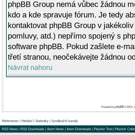
phpBB Group nemá vůbec žádnou moc 
kdo a kde spravuje fórum. Je tedy a
kontaktovat phpBB Group v jakékoliv p
pomluvy, atd.) nepřímo spojený s p
software phpBB. Pokud zašlete e-mai
třetí stranou, neočekávejte žádnou o
Návrat nahoru
phpBB
Powered by
© 2001, 
Webmaster
|
Hledání
|
Statistiky
|
Syndikační kanály
RSS News
|
RSS Downloads
|
Atom News
|
Atom Downloads
|
Plucker Text
|
Plucker Color