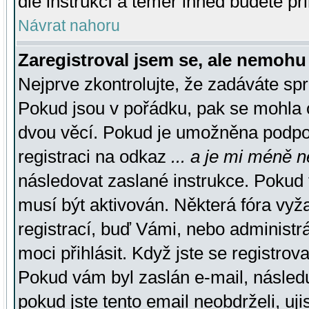
dle instrukcí a téměř ihned budete př
Návrat nahoru
Zaregistroval jsem se, ale nemohu 
Nejprve zkontrolujte, že zadáváte sp
Pokud jsou v pořádku, pak se mohla o
dvou věcí. Pokud je umožněna podpora
registraci na odkaz
... a je mi méně n
následovat zaslané instrukce. Pokud t
musí být aktivován. Některá fóra vyž
registrací, buď Vámi, nebo administr
moci přihlásit. Když jste se registrova
Pokud vám byl zaslán e-mail, násled
pokud jste tento email neobdrželi, uj