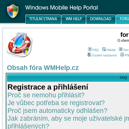
fo
O všem
FAQ
Hledat
Sez
Osobní nastavení
Při
Obsah fóra WMHelp.cz
FAQ
Registrace a přihlášení
Proč se nemohu přihlásit?
Je vůbec potřeba se registrovat?
Proč jsem automaticky odhlášen?
Jak zabráním, aby se moje uživatelské 
přihlášených?