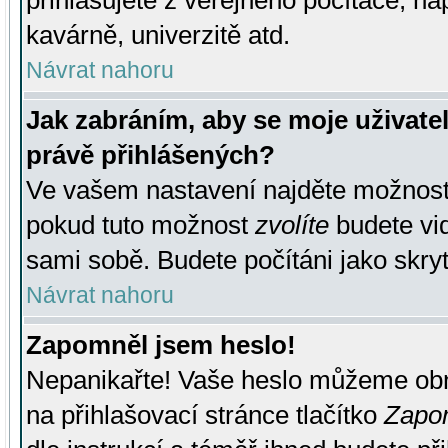
přihlašujete z veřejného počítače, na
kavárně, univerzitě atd.
Návrat nahoru
Jak zabráním, aby se moje uživate
právě přihlášených?
Ve vašem nastavení najděte možnos
pokud tuto možnost
zvolíte
budete vid
sami sobě. Budete počítáni jako skryt
Návrat nahoru
Zapomněl jsem heslo!
Nepanikařte! Vaše heslo můžeme obn
na přihlašovací stránce tlačítko
Zapom