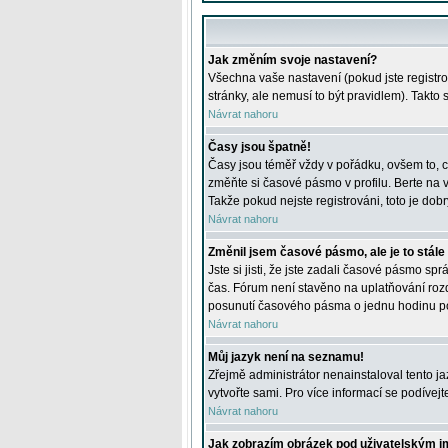
Jak změním svoje nastavení?
Všechna vaše nastavení (pokud jste registro
stránky, ale nemusí to být pravidlem). Takto
Návrat nahoru
Časy jsou špatně!
Časy jsou téměř vždy v pořádku, ovšem to, c
změňte si časové pásmo v profilu. Berte na
Takže pokud nejste registrováni, toto je dobr
Návrat nahoru
Změnil jsem časové pásmo, ale je to stále
Jste si jisti, že jste zadali časové pásmo sp
čas. Fórum není stavěno na uplatňování roz
posunutí časového pásma o jednu hodinu po 
Návrat nahoru
Můj jazyk není na seznamu!
Zřejmě administrátor nenainstaloval tento jaz
vytvořte sami. Pro více informací se podívej
Návrat nahoru
Jak zobrazím obrázek pod uživatelským 