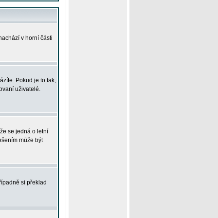
achází v horní části
íte. Pokud je to tak,
vaní uživatelé.
že se jedná o letní
Řešením může být
řípadně si překlad