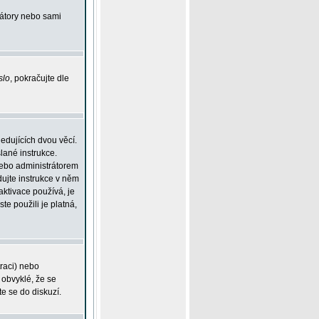
rátory nebo sami
slo
, pokračujte dle
edujících dvou věcí.
lané instrukce.
 nebo administrátorem
dujte instrukce v něm
aktivace používá, je
ste použili je platná,
traci) nebo
 obvyklé, že se
te se do diskuzí.