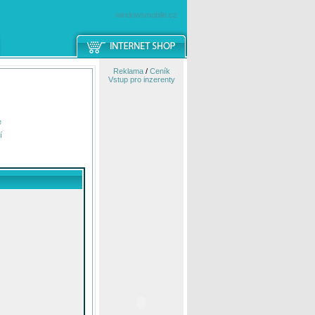
windowsmobile.cz
Reklama
/
Ceník
Vstup pro inzerenty
e
í