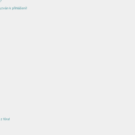
?
yzván k přihlášení!
z fóra!