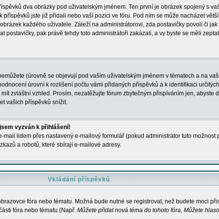
 příspěvků dva obrázky pod uživatelským jménem. Ten první je obrázek spojený s vaš
ik příspěvků jste již přidali nebo vaší pozici ve fóru. Pod ním se může nacházet vět
í obrázek každého uživatele. Záleží na administrátorovi, zda postavičky povolí či jak 
postavičky, pak právě tehdy toto administrátoři zakázali, a vy byste se měli zepta
nemůžete (úrovně se objevují pod vaším uživatelským jménem v tématech a na vaše
odnocení úrovní k rozlišení počtu vámi přidaných příspěvků a k identifikaci určitých
ít zvláštní vzhled. Prosím, nezatěžujte fórum zbytečným přispíváním jen, abyste d
 vašich příspěvků snížit.
 jsem vyzván k přihlášení!
-mail lidem přes nastavený e-mailový formulář (pokud administrátor tuto možnost po
azů a robotů, které sbírají e-mailové adresy.
Vkládání příspěvků
 obrazovce fóra nebo tématu. Možná bude nutné se registrovat, než budete moci přis
části fóra nebo tématu (Např.
Můžete přidat nová téma do tohoto fóra, Můžete hlasov