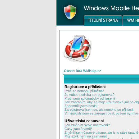
Obsah fóra WMHelp.cz
Registrace a přihlášení
Proč se nemohu přihlásit?
Je vůbec potřeba se registrovat?
Proč jsem automaticky odhlášen?
Jak zabráním, aby se moje uživatelské jméno ob
Zapomněl jsem heslo!
Zaregistroval jsem se, ale nemohu se přihlásit!
V minulosti jsem se zaregistroval, ovšem nyní se 
Uživatelská nastavení
Jak změním svoje nastavení?
Časy jsou špatně!
Změnil jsem časové pásmo, ale je to stále špatně
Můj jazyk není na seznamu!