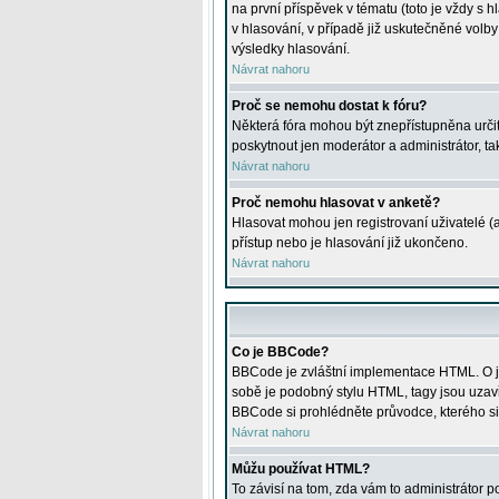
na první příspěvek v tématu (toto je vždy 
v hlasování, v případě již uskutečněné volb
výsledky hlasování.
Návrat nahoru
Proč se nemohu dostat k fóru?
Některá fóra mohou být znepřístupněna určitý
poskytnout jen moderátor a administrátor, tak
Návrat nahoru
Proč nemohu hlasovat v anketě?
Hlasovat mohou jen registrovaní uživatelé (
přístup nebo je hlasování již ukončeno.
Návrat nahoru
Co je BBCode?
BBCode je zvláštní implementace HTML. O je
sobě je podobný stylu HTML, tagy jsou uzavřen
BBCode si prohlédněte průvodce, kterého si
Návrat nahoru
Můžu používat HTML?
To závisí na tom, zda vám to administrátor po