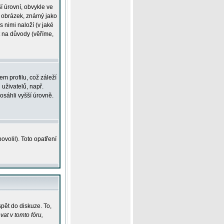
í úrovní, obvykle ve
ší obrázek, známý jako
s nimi naloží (v jaké
t na důvody (věříme,
m profilu, což záleží
 uživatelů, např.
osáhli vyšší úrovně.
volil). Toto opatření
pět do diskuze. To,
at v tomto fóru,