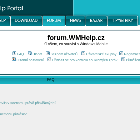
forum.WMHelp.cz
O všem, co souvisí s Windows Mobile
FAQ
Hledat
Seznam uživatelů
Uživatelské skupiny
Registrac
Osobní nastavení
Přihlásit se pro kontrolu soukromých zpráv
Přihlášen
FAQ
jevilo v seznamu právě přihlášených?
nemohu přihlásit?!
!