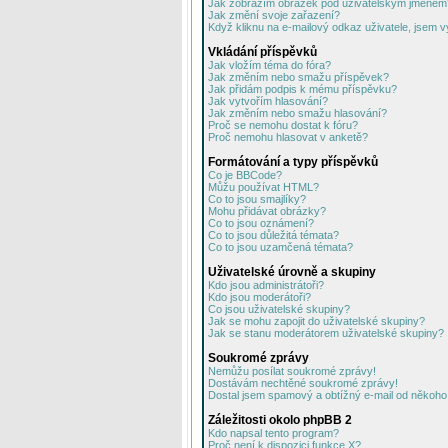
Jak zobrazím obrázek pod uživatelským jménem
Jak změní svoje zařazení?
Když kliknu na e-mailový odkaz uživatele, jsem v
Vkládání příspěvků
Jak vložím téma do fóra?
Jak změním nebo smažu příspěvek?
Jak přidám podpis k mému příspěvku?
Jak vytvořím hlasování?
Jak změním nebo smažu hlasování?
Proč se nemohu dostat k fóru?
Proč nemohu hlasovat v anketě?
Formátování a typy příspěvků
Co je BBCode?
Můžu používat HTML?
Co to jsou smajlíky?
Mohu přidávat obrázky?
Co to jsou oznámení?
Co to jsou důležitá témata?
Co to jsou uzamčená témata?
Uživatelské úrovně a skupiny
Kdo jsou administrátoři?
Kdo jsou moderátoři?
Co jsou uživatelské skupiny?
Jak se mohu zapojit do uživatelské skupiny?
Jak se stanu moderátorem uživatelské skupiny?
Soukromé zprávy
Nemůžu posílat soukromé zprávy!
Dostávám nechtěné soukromé zprávy!
Dostal jsem spamový a obtížný e-mail od někoho 
Záležitosti okolo phpBB 2
Kdo napsal tento program?
Proč není k dispozici funkce X?