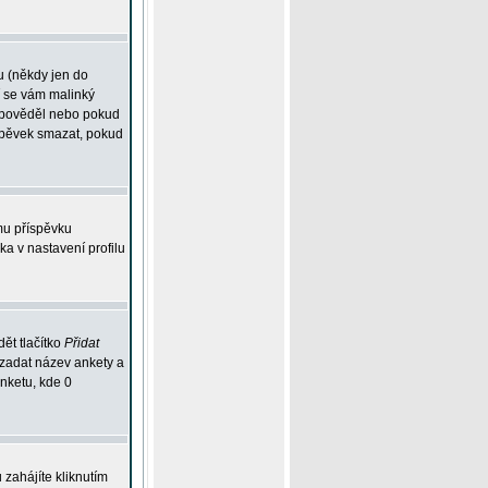
u (někdy jen do
í se vám malinký
odpověděl nebo pokud
íspěvek smazat, pokud
mu příspěvku
ka v nastavení profilu
ět tlačítko
Přidat
 zadat název ankety a
anketu, kde 0
zahájíte kliknutím