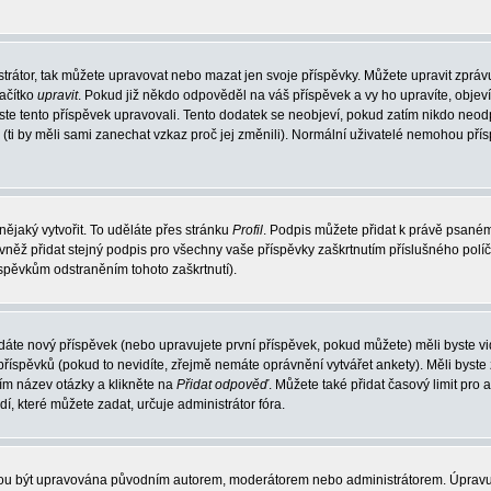
trátor, tak můžete upravovat nebo mazat jen svoje příspěvky. Můžete upravit zpráv
lačítko
upravit
. Pokud již někdo odpověděl na váš příspěvek a vy ho upravíte, objev
t jste tento příspěvek upravovali. Tento dodatek se neobjeví, pokud zatím nikdo ne
k (ti by měli sami zanechat vzkaz proč jej změnili). Normální uživatelé nemohou př
nějaký vytvořit. To uděláte přes stránku
Profil
. Podpis můžete přidat k právě psané
vněž přidat stejný podpis pro všechny vaše příspěvky zaškrtnutím příslušného políč
spěvkům odstraněním tohoto zaškrtnutí).
dáte nový příspěvek (nebo upravujete první příspěvek, pokud můžete) měli byste vid
íspěvků (pokud to nevidíte, zřejmě nemáte oprávnění vytvářet ankety). Měli byste
ím název otázky a klikněte na
Přidat odpověď
. Můžete také přidat časový limit pro 
které můžete zadat, určuje administrátor fóra.
ohou být upravována původním autorem, moderátorem nebo administrátorem. Úpravu 