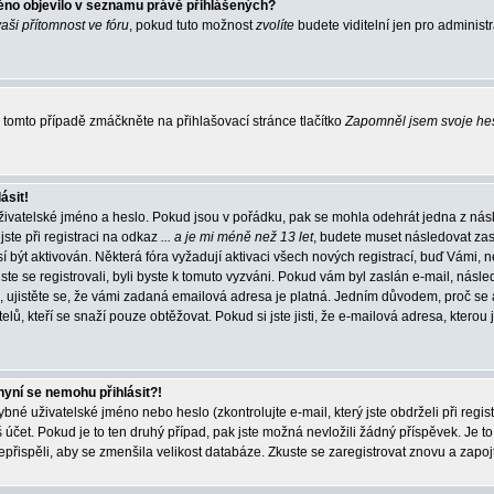
éno objevilo v seznamu právě přihlášených?
vaši přítomnost ve fóru
, pokud tuto možnost
zvolíte
budete viditelní jen pro administ
tomto případě zmáčkněte na přihlašovací stránce tlačítko
Zapomněl jsem svoje he
ásit!
živatelské jméno a heslo. Pokud jsou v pořádku, pak se mohla odehrát jedna z násl
ste při registraci na odkaz
... a je mi méně než 13 let
, budete muset následovat zas
í být aktivován. Některá fóra vyžadují aktivaci všech nových registrací, buď Vámi,
jste se registrovali, byli byste k tomuto vyzváni. Pokud vám byl zaslán e-mail, násle
, ujistěte se, že vámi zadaná emailová adresa je platná. Jedním důvodem, proč se 
elů, kteří se snaží pouze obtěžovat. Pokud si jste jisti, že e-mailová adresa, kterou j
nyní se nemohu přihlásit?!
né uživatelské jméno nebo heslo (zkontrolujte e-mail, který jste obdrželi při regis
čet. Pokud je to ten druhý případ, pak jste možná nevložili žádný příspěvek. Je to
nepřispěli, aby se zmenšila velikost databáze. Zkuste se zaregistrovat znovu a zapoj