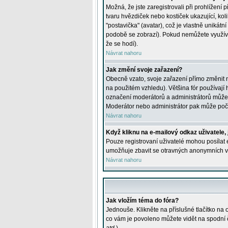
Možná, že jste zaregistrovali při prohlížení
tvaru hvězdiček nebo kostiček ukazující, kol
"postavička" (avatar), což je vlastně unikátn
podobě se zobrazí). Pokud nemůžete využívat 
že se hodí).
Návrat nahoru
Jak změní svoje zařazení?
Obecně vzato, svoje zařazení přímo změnit 
na použitém vzhledu). Většina fór používají h
označení moderátorů a administrátorů může m
Moderátor nebo administrátor pak může počet
Návrat nahoru
Když kliknu na e-mailový odkaz uživatele,
Pouze registrovaní uživatelé mohou posílat e
umožňuje zbavit se otravných anonymních vzk
Návrat nahoru
Jak vložím téma do fóra?
Jednouše. Klikněte na příslušné tlačítko na
co vám je povoleno můžete vidět na spodní 