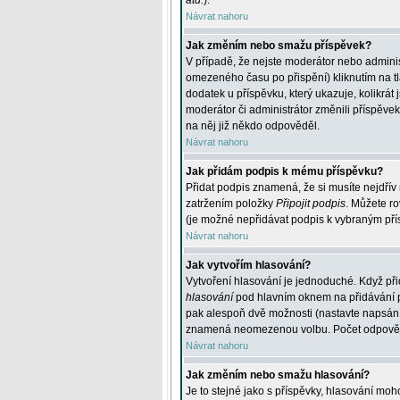
atd.
).
Návrat nahoru
Jak změním nebo smažu příspěvek?
V případě, že nejste moderátor nebo adminis
omezeného času po přispění) kliknutím na t
dodatek u příspěvku, který ukazuje, kolikrá
moderátor či administrátor změnili příspěve
na něj již někdo odpověděl.
Návrat nahoru
Jak přidám podpis k mému příspěvku?
Přidat podpis znamená, že si musíte nejdřív 
zatržením položky
Připojit podpis
. Můžete ro
(je možné nepřidávat podpis k vybraným pří
Návrat nahoru
Jak vytvořím hlasování?
Vytvoření hlasování je jednoduché. Když při
hlasování
pod hlavním oknem na přidávání př
pak alespoň dvě možnosti (nastavte napsán
znamená neomezenou volbu. Počet odpovědí, 
Návrat nahoru
Jak změním nebo smažu hlasování?
Je to stejné jako s příspěvky, hlasování m