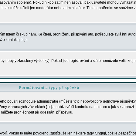
s hlasováním spojeno). Pokud nikdo zatím nehlasoval, pak uživatelé mohou vymazat
y to tak může učinit jen moderátor nebo administrátor. Tímto opatřením se snažíme z
m lidem či skupinám. Ke čtení, prohlížení, přispívání atd. potřebujete zvláštní auto
že kontaktujte je.
aby nebyly zkresleny výsledky). Pokud jste registrováni a stále nemůžete volit, zř
Formátování a typy příspěvků
ho použití rozhoduje administrátor (můžete toto nepovolit pro jednotlivé příspěv
y v hranatých závorkách [ a ] a nabízí větší kontrolu nad tím, co a jak se zobrazí. 
 můžete prohlédnout při odesílání příspěvku.
volí. Pokud to máte povoleno, zjistíte, že jen některé tagy fungují, což je
bezpečnos