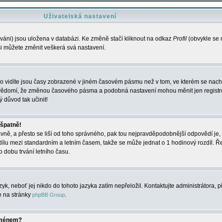
Uživatelská nastavení
váni) jsou uložena v databázi. Ke změně stačí kliknout na odkaz
Profil
(obvykle se n
 si můžete změnit veškerá svá nastavení.
o vidíte jsou časy zobrazené v jiném časovém pásmu než v tom, ve kterém se nacház
 vědomí, že změnou časového pásma a podobná nastavení mohou měnit jen registro
ý důvod tak učinit!
 špatně!
rávně, a přesto se liší od toho správného, pak tou nejpravděpodobnější odpovědí je, 
dílu mezi standardním a letním časem, takže se může jednat o 1 hodinový rozdíl. 
dobu trvání letního času.
yk, neboť jej nikdo do tohoto jazyka zatím nepřeložil. Kontaktujte administrátora, p
te na stránky
.
phpBB Group
jménem?