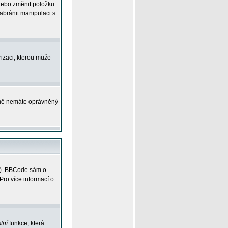
 nebo změnit položku
abránit manipulaci s
rizaci, kterou může
ejmě nemáte oprávněný
ky). BBCode sám o
Pro více informací o
tní
funkce, která