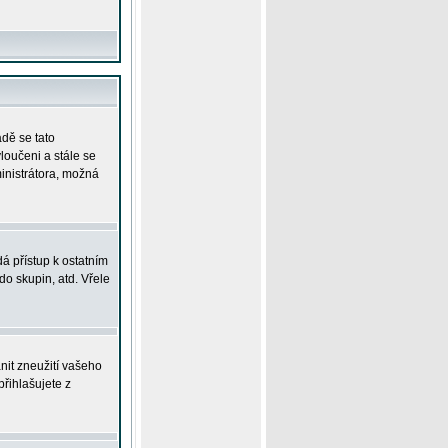
adě se tato
yloučeni a stále se
ministrátora, možná
á přístup k ostatním
o skupin, atd. Vřele
nit zneužití vašeho
přihlašujete z