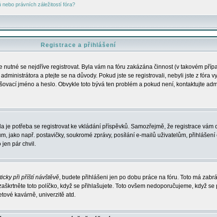
nebo právních záležitostí fóra?
Registrace a přihlášení
je nutné se nejdříve registrovat. Byla vám na fóru zakázána činnost (v takovém příp
dministrátora a ptejte se na důvody. Pokud jste se registrovali, nebyli jste z fóra v
lašovací jméno a heslo. Obvykle toto bývá ten problém a pokud není, kontaktujte ad
da je potřeba se registrovat ke vkládání příspěvků. Samozřejmě, že registrace vám d
ako např. postavičky, soukromé zprávy, posílání e-mailů uživatelům, přihlášení d
jen pár chvil.
icky při příští návštěvě
, budete přihlášeni jen po dobu práce na fóru. Toto má zabrá
 zaškrtněte toto políčko, když se přihlašujete. Toto ovšem nedoporučujeme, když se 
etové kavárně, univerzitě atd.