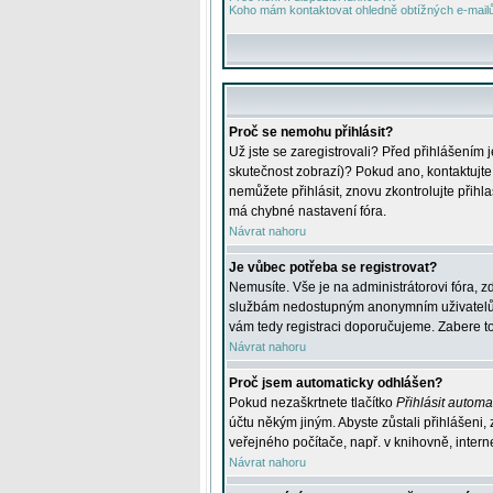
Koho mám kontaktovat ohledně obtížných e-mailů 
Proč se nemohu přihlásit?
Už jste se zaregistrovali? Před přihlášením 
skutečnost zobrazí)? Pokud ano, kontaktujte a
nemůžete přihlásit, znovu zkontrolujte přih
má chybné nastavení fóra.
Návrat nahoru
Je vůbec potřeba se registrovat?
Nemusíte. Vše je na administrátorovi fóra, z
službám nedostupným anonymním uživatelům, j
vám tedy registraci doporučujeme. Zabere to 
Návrat nahoru
Proč jsem automaticky odhlášen?
Pokud nezaškrtnete tlačítko
Přihlásit automat
účtu někým jiným. Abyste zůstali přihlášeni,
veřejného počítače, např. v knihovně, intern
Návrat nahoru