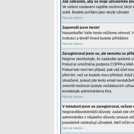
Jak zabráním, aby se moje uživatelské jm
Ve vašem nastavení najděte možnost
Skrýt 
sobě. Budete počítáni jako skrytý uživatel.
Návrat nahoru
Zapomněl jsem heslo!
Nepanikařte! Vaše heslo můžeme obnovit. V 
instrukcí a téměř ihned budete přihlášeni
Návrat nahoru
Zaregistroval jsem se, ale nemohu se přihl
Nejprve zkontrolujte, že zadáváte správné u
Pokud je umožněna podpora COPPA a klikli j
Pokud toto není ten případ, pak váš účet mus
před tím, než se budete moci přihlásit. Když 
obsažené, pokud jste tento email neobdrželi
zmenšit možnost výskytu
nežádoucích
uživat
kontaktujte administrátora fóra.
Návrat nahoru
V minulosti jsem se zaregistroval, ovšem 
Nejpravděpodobnější důvody: zadali jste chyb
administrátor z nějakého důvodu smazal váš ú
pravidelně odstraňují uživatelé, kteří ničím 
Návrat nahoru