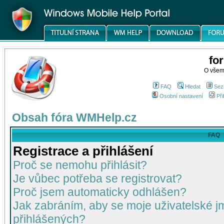
fo
O všem
FAQ
Hledat
Sez
Osobní nastavení
Při
Obsah fóra WMHelp.cz
FAQ
Registrace a přihlášení
Proč se nemohu přihlásit?
Je vůbec potřeba se registrovat?
Proč jsem automaticky odhlášen?
Jak zabráním, aby se moje uživatelské 
přihlášených?