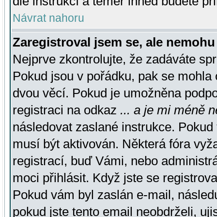
dle instrukcí a téměř ihned budete př
Návrat nahoru
Zaregistroval jsem se, ale nemohu 
Nejprve zkontrolujte, že zadáváte sp
Pokud jsou v pořádku, pak se mohla o
dvou věcí. Pokud je umožněna podpora
registraci na odkaz
... a je mi méně n
následovat zaslané instrukce. Pokud t
musí být aktivován. Některá fóra vyž
registrací, buď Vámi, nebo administr
moci přihlásit. Když jste se registrova
Pokud vám byl zaslán e-mail, násled
pokud jste tento email neobdrželi, uj