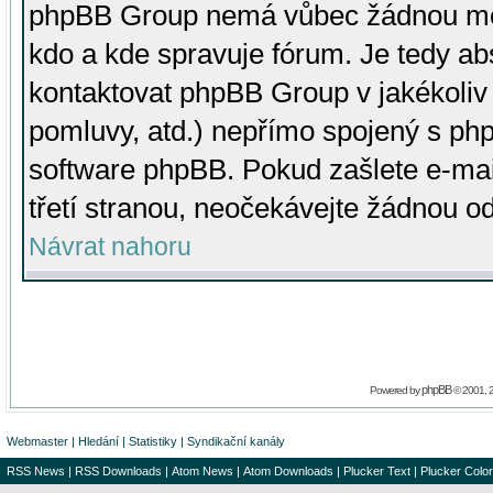
phpBB Group nemá vůbec žádnou moc 
kdo a kde spravuje fórum. Je tedy a
kontaktovat phpBB Group v jakékoliv p
pomluvy, atd.) nepřímo spojený s p
software phpBB. Pokud zašlete e-mai
třetí stranou, neočekávejte žádnou o
Návrat nahoru
phpBB
Powered by
© 2001, 
Webmaster
|
Hledání
|
Statistiky
|
Syndikační kanály
RSS News
|
RSS Downloads
|
Atom News
|
Atom Downloads
|
Plucker Text
|
Plucker Color