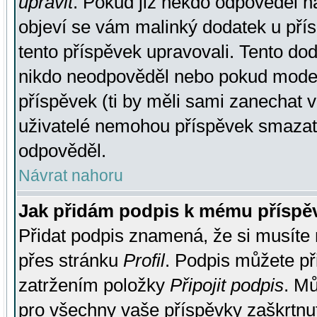
upravit
. Pokud již někdo odpověděl na
objeví se vám malinký dodatek u přísp
tento příspěvek upravovali. Tento do
nikdo neodpověděl nebo pokud moderá
příspěvek (ti by měli sami zanechat v
uživatelé nemohou příspěvek smazat,
odpověděl.
Návrat nahoru
Jak přidám podpis k mému příspě
Přidat podpis znamená, že si musíte n
přes stránku
Profil
. Podpis můžete p
zatržením položky
Připojit podpis
. Mů
pro všechny vaše příspěvky zaškrtnut