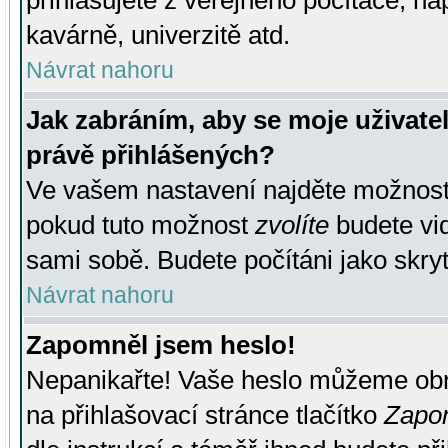
přihlašujete z veřejného počítače, na
kavárně, univerzitě atd.
Návrat nahoru
Jak zabráním, aby se moje uživate
právě přihlášených?
Ve vašem nastavení najděte možnos
pokud tuto možnost
zvolíte
budete vid
sami sobě. Budete počítáni jako skryt
Návrat nahoru
Zapomněl jsem heslo!
Nepanikařte! Vaše heslo můžeme obn
na přihlašovací stránce tlačítko
Zapom