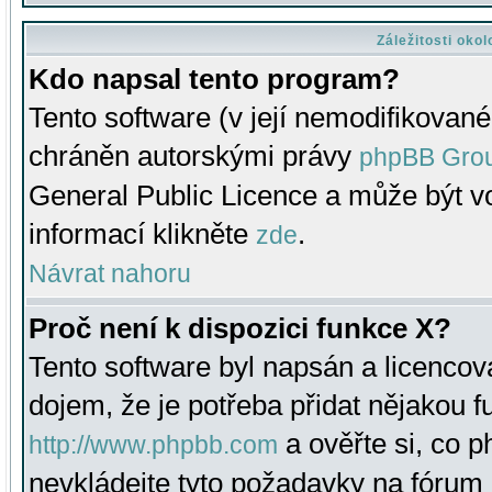
Záležitosti oko
Kdo napsal tento program?
Tento software (v její nemodifikované
chráněn autorskými právy
phpBB Gro
General Public Licence a může být vo
informací klikněte
.
zde
Návrat nahoru
Proč není k dispozici funkce X?
Tento software byl napsán a licenco
dojem, že je potřeba přidat nějakou f
a ověřte si, co 
http://www.phpbb.com
nevkládejte tyto požadavky na fóru