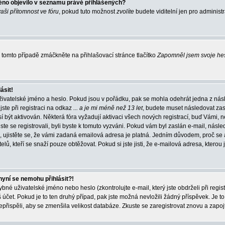
éno objevilo v seznamu právě přihlášených?
vaši přítomnost ve fóru
, pokud tuto možnost
zvolíte
budete viditelní jen pro administ
tomto případě zmáčkněte na přihlašovací stránce tlačítko
Zapomněl jsem svoje he
ásit!
živatelské jméno a heslo. Pokud jsou v pořádku, pak se mohla odehrát jedna z násl
ste při registraci na odkaz
... a je mi méně než 13 let
, budete muset následovat zas
í být aktivován. Některá fóra vyžadují aktivaci všech nových registrací, buď Vámi,
jste se registrovali, byli byste k tomuto vyzváni. Pokud vám byl zaslán e-mail, násle
, ujistěte se, že vámi zadaná emailová adresa je platná. Jedním důvodem, proč se 
elů, kteří se snaží pouze obtěžovat. Pokud si jste jisti, že e-mailová adresa, kterou j
nyní se nemohu přihlásit?!
né uživatelské jméno nebo heslo (zkontrolujte e-mail, který jste obdrželi při regis
čet. Pokud je to ten druhý případ, pak jste možná nevložili žádný příspěvek. Je to
nepřispěli, aby se zmenšila velikost databáze. Zkuste se zaregistrovat znovu a zapoj