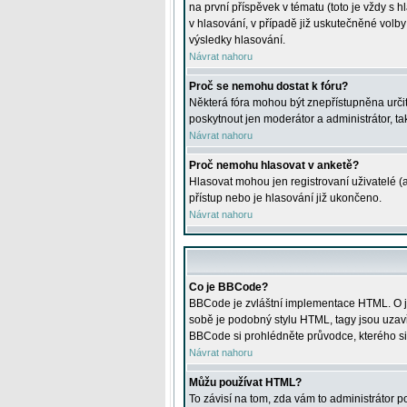
na první příspěvek v tématu (toto je vždy 
v hlasování, v případě již uskutečněné volb
výsledky hlasování.
Návrat nahoru
Proč se nemohu dostat k fóru?
Některá fóra mohou být znepřístupněna určitý
poskytnout jen moderátor a administrátor, tak
Návrat nahoru
Proč nemohu hlasovat v anketě?
Hlasovat mohou jen registrovaní uživatelé (
přístup nebo je hlasování již ukončeno.
Návrat nahoru
Co je BBCode?
BBCode je zvláštní implementace HTML. O je
sobě je podobný stylu HTML, tagy jsou uzavřen
BBCode si prohlédněte průvodce, kterého si
Návrat nahoru
Můžu používat HTML?
To závisí na tom, zda vám to administrátor po