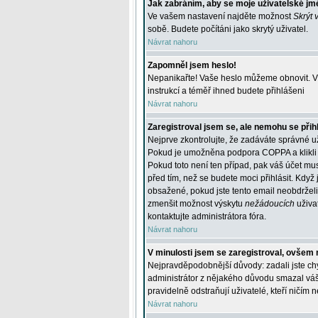
Jak zabráním, aby se moje uživatelské jm
Ve vašem nastavení najděte možnost
Skrýt 
sobě. Budete počítáni jako skrytý uživatel.
Návrat nahoru
Zapomněl jsem heslo!
Nepanikařte! Vaše heslo můžeme obnovit. V 
instrukcí a téměř ihned budete přihlášeni
Návrat nahoru
Zaregistroval jsem se, ale nemohu se přihl
Nejprve zkontrolujte, že zadáváte správné u
Pokud je umožněna podpora COPPA a klikli j
Pokud toto není ten případ, pak váš účet mus
před tím, než se budete moci přihlásit. Když 
obsažené, pokud jste tento email neobdrželi
zmenšit možnost výskytu
nežádoucích
uživat
kontaktujte administrátora fóra.
Návrat nahoru
V minulosti jsem se zaregistroval, ovšem 
Nejpravděpodobnější důvody: zadali jste chyb
administrátor z nějakého důvodu smazal váš ú
pravidelně odstraňují uživatelé, kteří ničím 
Návrat nahoru