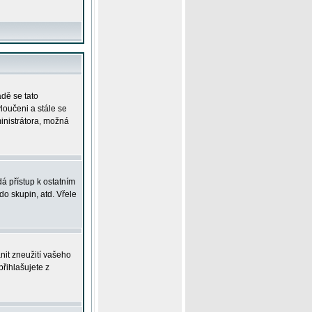
adě se tato
yloučeni a stále se
ministrátora, možná
á přístup k ostatním
o skupin, atd. Vřele
nit zneužití vašeho
přihlašujete z