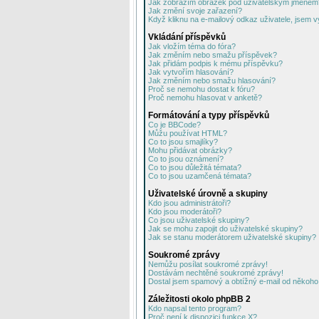
Jak zobrazím obrázek pod uživatelským jménem
Jak změní svoje zařazení?
Když kliknu na e-mailový odkaz uživatele, jsem v
Vkládání příspěvků
Jak vložím téma do fóra?
Jak změním nebo smažu příspěvek?
Jak přidám podpis k mému příspěvku?
Jak vytvořím hlasování?
Jak změním nebo smažu hlasování?
Proč se nemohu dostat k fóru?
Proč nemohu hlasovat v anketě?
Formátování a typy příspěvků
Co je BBCode?
Můžu používat HTML?
Co to jsou smajlíky?
Mohu přidávat obrázky?
Co to jsou oznámení?
Co to jsou důležitá témata?
Co to jsou uzamčená témata?
Uživatelské úrovně a skupiny
Kdo jsou administrátoři?
Kdo jsou moderátoři?
Co jsou uživatelské skupiny?
Jak se mohu zapojit do uživatelské skupiny?
Jak se stanu moderátorem uživatelské skupiny?
Soukromé zprávy
Nemůžu posílat soukromé zprávy!
Dostávám nechtěné soukromé zprávy!
Dostal jsem spamový a obtížný e-mail od někoho 
Záležitosti okolo phpBB 2
Kdo napsal tento program?
Proč není k dispozici funkce X?