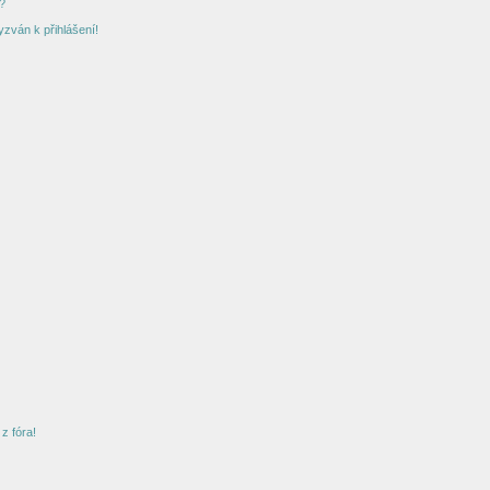
?
yzván k přihlášení!
z fóra!