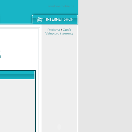
windowsmobile.cz
Reklama
/
Ceník
Vstup pro inzerenty
e
í