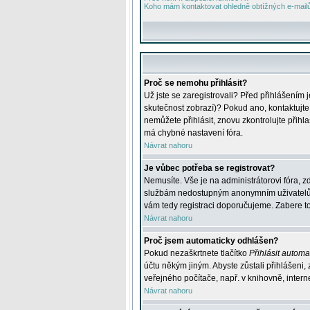
Koho mám kontaktovat ohledně obtížných e-mailů 
Proč se nemohu přihlásit?
Už jste se zaregistrovali? Před přihlášením 
skutečnost zobrazí)? Pokud ano, kontaktujte a
nemůžete přihlásit, znovu zkontrolujte přih
má chybné nastavení fóra.
Návrat nahoru
Je vůbec potřeba se registrovat?
Nemusíte. Vše je na administrátorovi fóra, z
službám nedostupným anonymním uživatelům, j
vám tedy registraci doporučujeme. Zabere to 
Návrat nahoru
Proč jsem automaticky odhlášen?
Pokud nezaškrtnete tlačítko
Přihlásit automat
účtu někým jiným. Abyste zůstali přihlášeni,
veřejného počítače, např. v knihovně, intern
Návrat nahoru