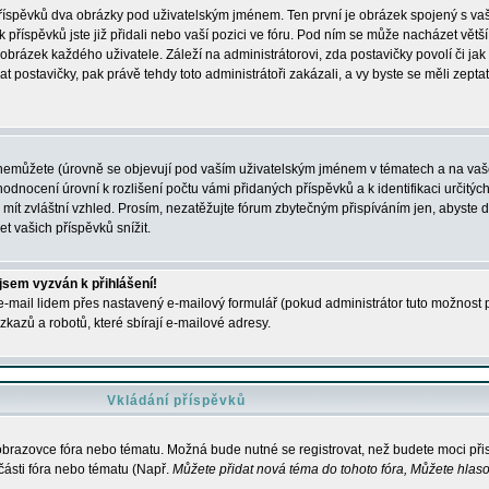
 příspěvků dva obrázky pod uživatelským jménem. Ten první je obrázek spojený s vaš
ik příspěvků jste již přidali nebo vaší pozici ve fóru. Pod ním se může nacházet vět
í obrázek každého uživatele. Záleží na administrátorovi, zda postavičky povolí či jak 
postavičky, pak právě tehdy toto administrátoři zakázali, a vy byste se měli zepta
nemůžete (úrovně se objevují pod vaším uživatelským jménem v tématech a na vaše
odnocení úrovní k rozlišení počtu vámi přidaných příspěvků a k identifikaci určitých
ít zvláštní vzhled. Prosím, nezatěžujte fórum zbytečným přispíváním jen, abyste d
 vašich příspěvků snížit.
 jsem vyzván k přihlášení!
-mail lidem přes nastavený e-mailový formulář (pokud administrátor tuto možnost po
azů a robotů, které sbírají e-mailové adresy.
Vkládání příspěvků
 obrazovce fóra nebo tématu. Možná bude nutné se registrovat, než budete moci přis
části fóra nebo tématu (Např.
Můžete přidat nová téma do tohoto fóra, Můžete hlasov