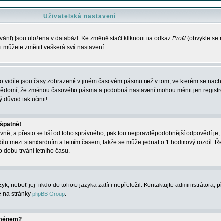
Uživatelská nastavení
váni) jsou uložena v databázi. Ke změně stačí kliknout na odkaz
Profil
(obvykle se n
 si můžete změnit veškerá svá nastavení.
o vidíte jsou časy zobrazené v jiném časovém pásmu než v tom, ve kterém se nacház
 vědomí, že změnou časového pásma a podobná nastavení mohou měnit jen registro
ý důvod tak učinit!
 špatně!
rávně, a přesto se liší od toho správného, pak tou nejpravděpodobnější odpovědí je, 
dílu mezi standardním a letním časem, takže se může jednat o 1 hodinový rozdíl. 
dobu trvání letního času.
yk, neboť jej nikdo do tohoto jazyka zatím nepřeložil. Kontaktujte administrátora, p
te na stránky
.
phpBB Group
jménem?