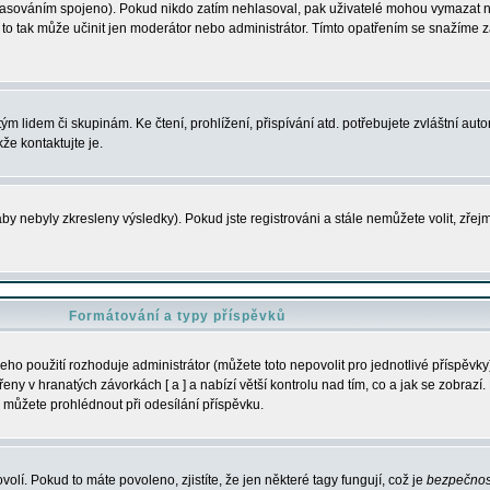
s hlasováním spojeno). Pokud nikdo zatím nehlasoval, pak uživatelé mohou vymazat
y to tak může učinit jen moderátor nebo administrátor. Tímto opatřením se snažíme z
m lidem či skupinám. Ke čtení, prohlížení, přispívání atd. potřebujete zvláštní auto
že kontaktujte je.
aby nebyly zkresleny výsledky). Pokud jste registrováni a stále nemůžete volit, zř
Formátování a typy příspěvků
ho použití rozhoduje administrátor (můžete toto nepovolit pro jednotlivé příspěv
y v hranatých závorkách [ a ] a nabízí větší kontrolu nad tím, co a jak se zobrazí. 
 můžete prohlédnout při odesílání příspěvku.
volí. Pokud to máte povoleno, zjistíte, že jen některé tagy fungují, což je
bezpečnos