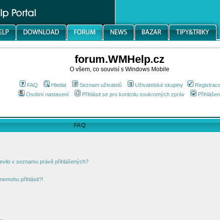
forum.WMHelp.cz
O všem, co souvisí s Windows Mobile
FAQ
Hledat
Seznam uživatelů
Uživatelské skupiny
Registrac
Osobní nastavení
Přihlásit se pro kontrolu soukromých zpráv
Přihlášen
FAQ
jevilo v seznamu právě přihlášených?
nemohu přihlásit?!
!