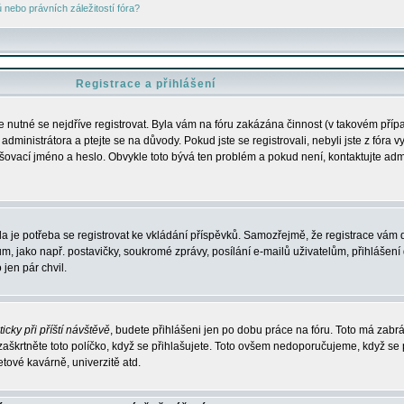
nebo právních záležitostí fóra?
Registrace a přihlášení
je nutné se nejdříve registrovat. Byla vám na fóru zakázána činnost (v takovém příp
dministrátora a ptejte se na důvody. Pokud jste se registrovali, nebyli jste z fóra v
lašovací jméno a heslo. Obvykle toto bývá ten problém a pokud není, kontaktujte ad
da je potřeba se registrovat ke vkládání příspěvků. Samozřejmě, že registrace vám d
ako např. postavičky, soukromé zprávy, posílání e-mailů uživatelům, přihlášení d
jen pár chvil.
icky při příští návštěvě
, budete přihlášeni jen po dobu práce na fóru. Toto má zabrá
 zaškrtněte toto políčko, když se přihlašujete. Toto ovšem nedoporučujeme, když se 
etové kavárně, univerzitě atd.