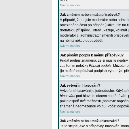
atd.
).
Návrat nahoru
Jak změním nebo smažu příspěvek?
V případě, že nejste moderátor nebo adminis
omezeného času po přispění) kliknutím na t
dodatek u příspěvku, který ukazuje, kolikrá
moderátor či administrátor změnili příspěve
na něj již někdo odpověděl.
Návrat nahoru
Jak přidám podpis k mému příspěvku?
Přidat podpis znamená, že si musíte nejdřív 
zatržením položky
Připojit podpis
. Můžete ro
(je možné nepřidávat podpis k vybraným pří
Návrat nahoru
Jak vytvořím hlasování?
Vytvoření hlasování je jednoduché. Když při
hlasování
pod hlavním oknem na přidávání př
pak alespoň dvě možnosti (nastavte napsán
znamená neomezenou volbu. Počet odpovědí, 
Návrat nahoru
Jak změním nebo smažu hlasování?
Je to stejné jako s příspěvky, hlasování m