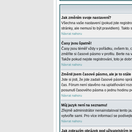
Jak změním svoje nastavení?
Všechna vaše nastavení (pokud jste registro
stránky, ale nemusí to být pravidlem). Takto
Návrat nahoru
Časy jsou špatně!
Časy jsou téměř vždy v pořádku, ovšem to, c
změňte si časové pásmo v profilu. Berte na
Takže pokud nejste registrováni, toto je dobr
Návrat nahoru
Změnil jsem časové pásmo, ale je to stále
Jste si jisti, že jste zadali časové pásmo sp
čas. Fórum není stavěno na uplatňování roz
posunutí časového pásma o jednu hodinu po 
Návrat nahoru
Můj jazyk není na seznamu!
Zřejmě administrátor nenainstaloval tento jaz
vytvořte sami. Pro více informací se podívej
Návrat nahoru
Jak zobrazím obrázek pod uživatelským 