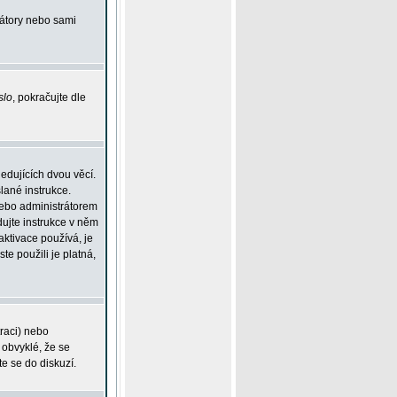
rátory nebo sami
slo
, pokračujte dle
edujících dvou věcí.
lané instrukce.
 nebo administrátorem
dujte instrukce v něm
aktivace používá, je
ste použili je platná,
traci) nebo
 obvyklé, že se
te se do diskuzí.