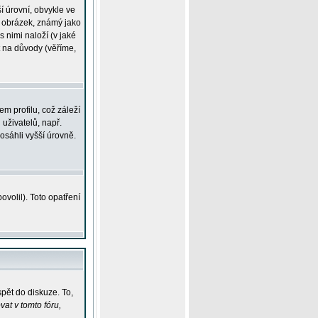
í úrovní, obvykle ve
ší obrázek, známý jako
s nimi naloží (v jaké
t na důvody (věříme,
m profilu, což záleží
 uživatelů, např.
osáhli vyšší úrovně.
volil). Toto opatření
pět do diskuze. To,
at v tomto fóru,