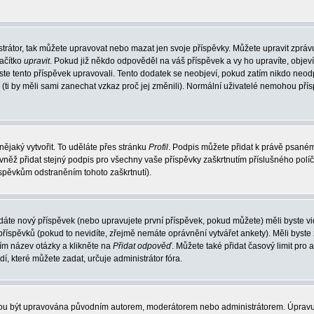
trátor, tak můžete upravovat nebo mazat jen svoje příspěvky. Můžete upravit zpráv
lačítko
upravit
. Pokud již někdo odpověděl na váš příspěvek a vy ho upravíte, objev
t jste tento příspěvek upravovali. Tento dodatek se neobjeví, pokud zatím nikdo ne
k (ti by měli sami zanechat vzkaz proč jej změnili). Normální uživatelé nemohou př
nějaký vytvořit. To uděláte přes stránku
Profil
. Podpis můžete přidat k právě psané
vněž přidat stejný podpis pro všechny vaše příspěvky zaškrtnutím příslušného políč
spěvkům odstraněním tohoto zaškrtnutí).
dáte nový příspěvek (nebo upravujete první příspěvek, pokud můžete) měli byste vid
íspěvků (pokud to nevidíte, zřejmě nemáte oprávnění vytvářet ankety). Měli byste
ím název otázky a klikněte na
Přidat odpověď
. Můžete také přidat časový limit pro 
které můžete zadat, určuje administrátor fóra.
ohou být upravována původním autorem, moderátorem nebo administrátorem. Úpravu 