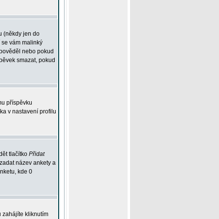
u (někdy jen do
í se vám malinký
odpověděl nebo pokud
íspěvek smazat, pokud
mu příspěvku
ka v nastavení profilu
ět tlačítko
Přidat
 zadat název ankety a
anketu, kde 0
zahájíte kliknutím