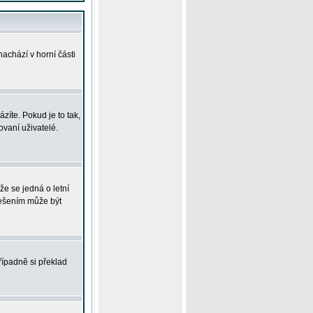
achází v horní části
íte. Pokud je to tak,
vaní uživatelé.
že se jedná o letní
Řešením může být
řípadně si překlad