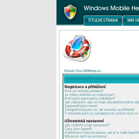
Obsah fóra WMHelp.cz
Registrace a přihlášení
Proč se nemohu přihlásit?
Je vůbec potřeba se registrovat?
Proč jsem automaticky odhlášen?
Jak zabráním, aby se moje uživatelské jméno ob
Zapomněl jsem heslo!
Zaregistroval jsem se, ale nemohu se přihlásit!
V minulosti jsem se zaregistroval, ovšem nyní se 
Uživatelská nastavení
Jak změním svoje nastavení?
Časy jsou špatně!
Změnil jsem časové pásmo, ale je to stále špatně
Můj jazyk není na seznamu!