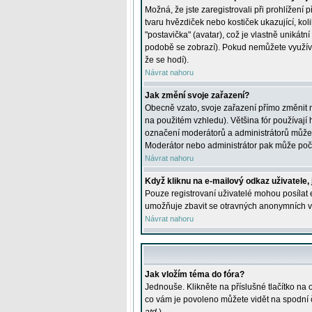
Možná, že jste zaregistrovali při prohlížení
tvaru hvězdiček nebo kostiček ukazující, kol
"postavička" (avatar), což je vlastně unikátn
podobě se zobrazí). Pokud nemůžete využívat 
že se hodí).
Návrat nahoru
Jak změní svoje zařazení?
Obecně vzato, svoje zařazení přímo změnit 
na použitém vzhledu). Většina fór používají h
označení moderátorů a administrátorů může m
Moderátor nebo administrátor pak může počet
Návrat nahoru
Když kliknu na e-mailový odkaz uživatele,
Pouze registrovaní uživatelé mohou posílat e
umožňuje zbavit se otravných anonymních vzk
Návrat nahoru
Jak vložím téma do fóra?
Jednouše. Klikněte na příslušné tlačítko na
co vám je povoleno můžete vidět na spodní 