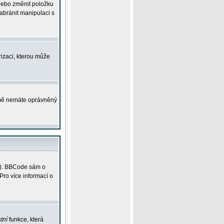
 nebo změnit položku
abránit manipulaci s
rizaci, kterou může
ejmě nemáte oprávněný
ky). BBCode sám o
Pro více informací o
tní
funkce, která