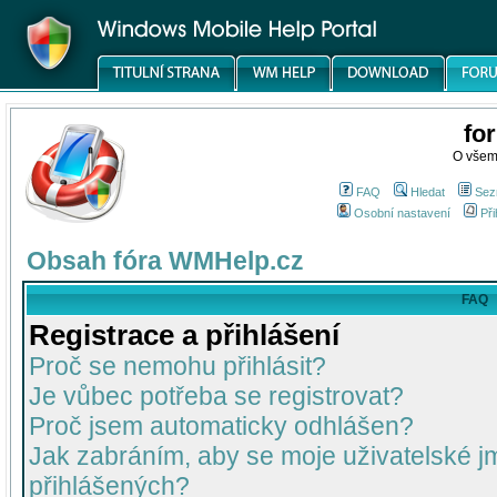
fo
O všem
FAQ
Hledat
Sez
Osobní nastavení
Při
Obsah fóra WMHelp.cz
FAQ
Registrace a přihlášení
Proč se nemohu přihlásit?
Je vůbec potřeba se registrovat?
Proč jsem automaticky odhlášen?
Jak zabráním, aby se moje uživatelské 
přihlášených?