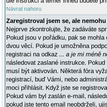
dle instrukcí a téměř ihned budete př
Návrat nahoru
Zaregistroval jsem se, ale nemohu 
Nejprve zkontrolujte, že zadáváte sp
Pokud jsou v pořádku, pak se mohla o
dvou věcí. Pokud je umožněna podpora
registraci na odkaz
... a je mi méně n
následovat zaslané instrukce. Pokud t
musí být aktivován. Některá fóra vyž
registrací, buď Vámi, nebo administr
moci přihlásit. Když jste se registrova
Pokud vám byl zaslán e-mail, násled
pokud jste tento email neobdrželi, uj