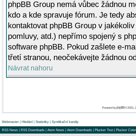
phpBB Group nemá vůbec žádnou moc 
kdo a kde spravuje fórum. Je tedy a
kontaktovat phpBB Group v jakékoliv p
pomluvy, atd.) nepřímo spojený s p
software phpBB. Pokud zašlete e-mai
třetí stranou, neočekávejte žádnou o
Návrat nahoru
phpBB
Powered by
© 2001, 
Webmaster
|
Hledání
|
Statistiky
|
Syndikační kanály
RSS News
|
RSS Downloads
|
Atom News
|
Atom Downloads
|
Plucker Text
|
Plucker Color