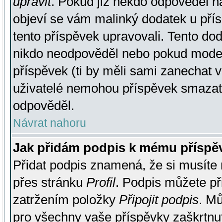
upravit
. Pokud již někdo odpověděl na
objeví se vám malinký dodatek u přísp
tento příspěvek upravovali. Tento do
nikdo neodpověděl nebo pokud moderá
příspěvek (ti by měli sami zanechat v
uživatelé nemohou příspěvek smazat,
odpověděl.
Návrat nahoru
Jak přidám podpis k mému příspě
Přidat podpis znamená, že si musíte n
přes stránku
Profil
. Podpis můžete p
zatržením položky
Připojit podpis
. Mů
pro všechny vaše příspěvky zaškrtnut