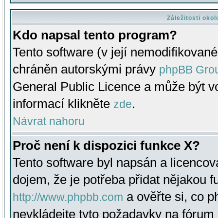
Záležitosti oko
Kdo napsal tento program?
Tento software (v její nemodifikované
chráněn autorskými právy
phpBB Gro
General Public Licence a může být vo
informací klikněte
.
zde
Návrat nahoru
Proč není k dispozici funkce X?
Tento software byl napsán a licenco
dojem, že je potřeba přidat nějakou f
a ověřte si, co 
http://www.phpbb.com
nevkládejte tyto požadavky na fóru