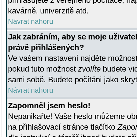
přihlašujete z veřejného počítače, na
kavárně, univerzitě atd.
Návrat nahoru
Jak zabráním, aby se moje uživate
právě přihlášených?
Ve vašem nastavení najděte možnos
pokud tuto možnost
zvolíte
budete vid
sami sobě. Budete počítáni jako skryt
Návrat nahoru
Zapomněl jsem heslo!
Nepanikařte! Vaše heslo můžeme obn
na přihlašovací stránce tlačítko
Zapom