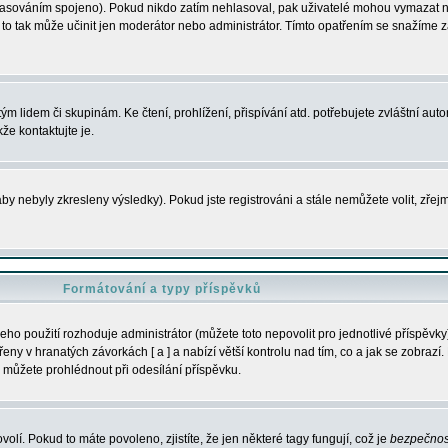
s hlasováním spojeno). Pokud nikdo zatím nehlasoval, pak uživatelé mohou vymazat
y to tak může učinit jen moderátor nebo administrátor. Tímto opatřením se snažíme z
m lidem či skupinám. Ke čtení, prohlížení, přispívání atd. potřebujete zvláštní auto
že kontaktujte je.
aby nebyly zkresleny výsledky). Pokud jste registrováni a stále nemůžete volit, zř
Formátování a typy příspěvků
ho použití rozhoduje administrátor (můžete toto nepovolit pro jednotlivé příspěv
y v hranatých závorkách [ a ] a nabízí větší kontrolu nad tím, co a jak se zobrazí. 
 můžete prohlédnout při odesílání příspěvku.
volí. Pokud to máte povoleno, zjistíte, že jen některé tagy fungují, což je
bezpečnos