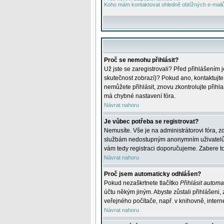
Koho mám kontaktovat ohledně obtížných e-mailů 
Proč se nemohu přihlásit?
Už jste se zaregistrovali? Před přihlášením 
skutečnost zobrazí)? Pokud ano, kontaktujte a
nemůžete přihlásit, znovu zkontrolujte přih
má chybné nastavení fóra.
Návrat nahoru
Je vůbec potřeba se registrovat?
Nemusíte. Vše je na administrátorovi fóra, z
službám nedostupným anonymním uživatelům, j
vám tedy registraci doporučujeme. Zabere to 
Návrat nahoru
Proč jsem automaticky odhlášen?
Pokud nezaškrtnete tlačítko
Přihlásit automat
účtu někým jiným. Abyste zůstali přihlášeni,
veřejného počítače, např. v knihovně, intern
Návrat nahoru