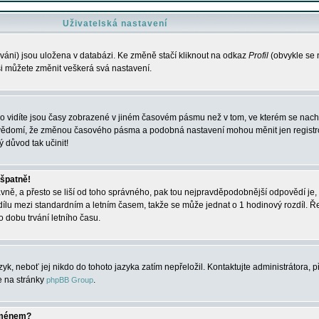
Uživatelská nastavení
váni) jsou uložena v databázi. Ke změně stačí kliknout na odkaz
Profil
(obvykle se n
 si můžete změnit veškerá svá nastavení.
o vidíte jsou časy zobrazené v jiném časovém pásmu než v tom, ve kterém se nacház
 vědomí, že změnou časového pásma a podobná nastavení mohou měnit jen registro
ý důvod tak učinit!
 špatně!
rávně, a přesto se liší od toho správného, pak tou nejpravděpodobnější odpovědí je, 
dílu mezi standardním a letním časem, takže se může jednat o 1 hodinový rozdíl. 
dobu trvání letního času.
yk, neboť jej nikdo do tohoto jazyka zatím nepřeložil. Kontaktujte administrátora, p
te na stránky
.
phpBB Group
jménem?