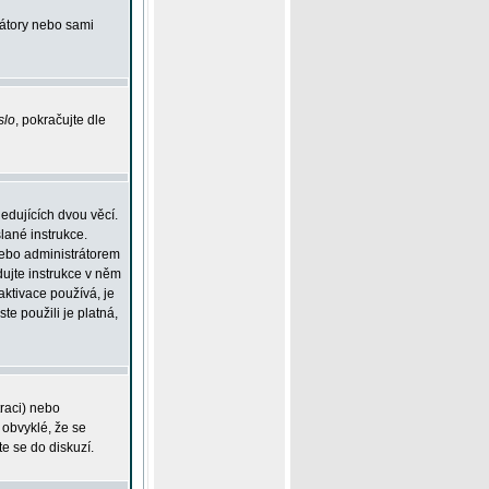
rátory nebo sami
slo
, pokračujte dle
edujících dvou věcí.
lané instrukce.
 nebo administrátorem
dujte instrukce v něm
aktivace používá, je
ste použili je platná,
traci) nebo
 obvyklé, že se
te se do diskuzí.