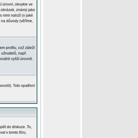
í úrovní, obvykle ve
ší obrázek, známý jako
s nimi naloží (v jaké
t na důvody (věříme,
m profilu, což záleží
 uživatelů, např.
osáhli vyšší úrovně.
volil). Toto opatření
pět do diskuze. To,
at v tomto fóru,