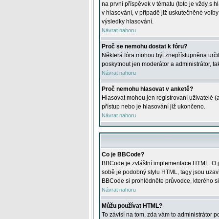
na první příspěvek v tématu (toto je vždy 
v hlasování, v případě již uskutečněné volb
výsledky hlasování.
Návrat nahoru
Proč se nemohu dostat k fóru?
Některá fóra mohou být znepřístupněna určitý
poskytnout jen moderátor a administrátor, tak
Návrat nahoru
Proč nemohu hlasovat v anketě?
Hlasovat mohou jen registrovaní uživatelé (
přístup nebo je hlasování již ukončeno.
Návrat nahoru
Co je BBCode?
BBCode je zvláštní implementace HTML. O je
sobě je podobný stylu HTML, tagy jsou uzavřen
BBCode si prohlédněte průvodce, kterého si
Návrat nahoru
Můžu používat HTML?
To závisí na tom, zda vám to administrátor po