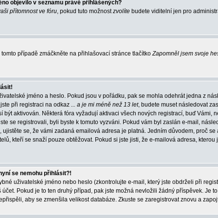
éno objevilo v seznamu právě přihlášených?
vaši přítomnost ve fóru
, pokud tuto možnost
zvolíte
budete viditelní jen pro administ
tomto případě zmáčkněte na přihlašovací stránce tlačítko
Zapomněl jsem svoje he
ásit!
živatelské jméno a heslo. Pokud jsou v pořádku, pak se mohla odehrát jedna z násl
ste při registraci na odkaz
... a je mi méně než 13 let
, budete muset následovat zas
í být aktivován. Některá fóra vyžadují aktivaci všech nových registrací, buď Vámi,
jste se registrovali, byli byste k tomuto vyzváni. Pokud vám byl zaslán e-mail, násle
, ujistěte se, že vámi zadaná emailová adresa je platná. Jedním důvodem, proč se 
elů, kteří se snaží pouze obtěžovat. Pokud si jste jisti, že e-mailová adresa, kterou j
nyní se nemohu přihlásit?!
né uživatelské jméno nebo heslo (zkontrolujte e-mail, který jste obdrželi při regis
čet. Pokud je to ten druhý případ, pak jste možná nevložili žádný příspěvek. Je to
nepřispěli, aby se zmenšila velikost databáze. Zkuste se zaregistrovat znovu a zapoj