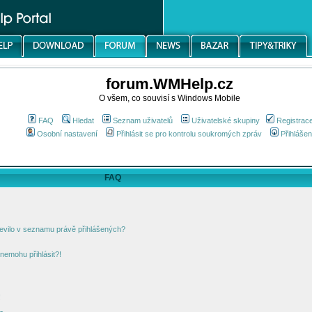
forum.WMHelp.cz
O všem, co souvisí s Windows Mobile
FAQ
Hledat
Seznam uživatelů
Uživatelské skupiny
Registrac
Osobní nastavení
Přihlásit se pro kontrolu soukromých zpráv
Přihlášen
FAQ
jevilo v seznamu právě přihlášených?
nemohu přihlásit?!
!