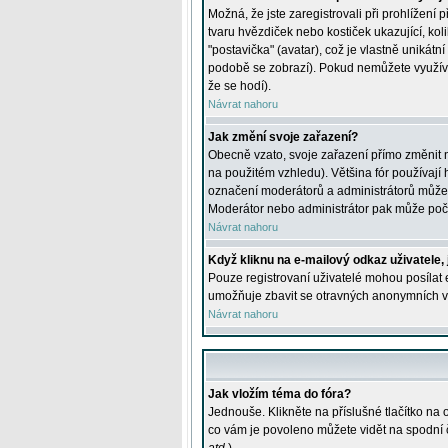
Možná, že jste zaregistrovali při prohlížení
tvaru hvězdiček nebo kostiček ukazující, kol
"postavička" (avatar), což je vlastně unikátn
podobě se zobrazí). Pokud nemůžete využívat 
že se hodí).
Návrat nahoru
Jak změní svoje zařazení?
Obecně vzato, svoje zařazení přímo změnit 
na použitém vzhledu). Většina fór používají h
označení moderátorů a administrátorů může m
Moderátor nebo administrátor pak může počet
Návrat nahoru
Když kliknu na e-mailový odkaz uživatele,
Pouze registrovaní uživatelé mohou posílat e
umožňuje zbavit se otravných anonymních vzk
Návrat nahoru
Jak vložím téma do fóra?
Jednouše. Klikněte na příslušné tlačítko na
co vám je povoleno můžete vidět na spodní 