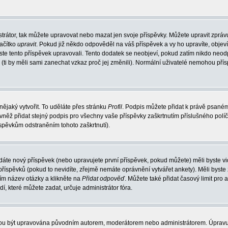
trátor, tak můžete upravovat nebo mazat jen svoje příspěvky. Můžete upravit zpráv
lačítko
upravit
. Pokud již někdo odpověděl na váš příspěvek a vy ho upravíte, objev
t jste tento příspěvek upravovali. Tento dodatek se neobjeví, pokud zatím nikdo ne
k (ti by měli sami zanechat vzkaz proč jej změnili). Normální uživatelé nemohou př
nějaký vytvořit. To uděláte přes stránku
Profil
. Podpis můžete přidat k právě psané
vněž přidat stejný podpis pro všechny vaše příspěvky zaškrtnutím příslušného políč
spěvkům odstraněním tohoto zaškrtnutí).
dáte nový příspěvek (nebo upravujete první příspěvek, pokud můžete) měli byste vid
íspěvků (pokud to nevidíte, zřejmě nemáte oprávnění vytvářet ankety). Měli byste
ím název otázky a klikněte na
Přidat odpověď
. Můžete také přidat časový limit pro 
které můžete zadat, určuje administrátor fóra.
ohou být upravována původním autorem, moderátorem nebo administrátorem. Úpravu 