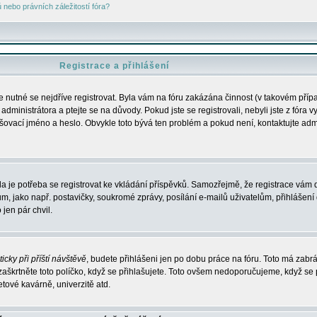
nebo právních záležitostí fóra?
Registrace a přihlášení
je nutné se nejdříve registrovat. Byla vám na fóru zakázána činnost (v takovém příp
dministrátora a ptejte se na důvody. Pokud jste se registrovali, nebyli jste z fóra v
lašovací jméno a heslo. Obvykle toto bývá ten problém a pokud není, kontaktujte ad
da je potřeba se registrovat ke vkládání příspěvků. Samozřejmě, že registrace vám d
ako např. postavičky, soukromé zprávy, posílání e-mailů uživatelům, přihlášení d
jen pár chvil.
icky při příští návštěvě
, budete přihlášeni jen po dobu práce na fóru. Toto má zabrá
 zaškrtněte toto políčko, když se přihlašujete. Toto ovšem nedoporučujeme, když se 
etové kavárně, univerzitě atd.