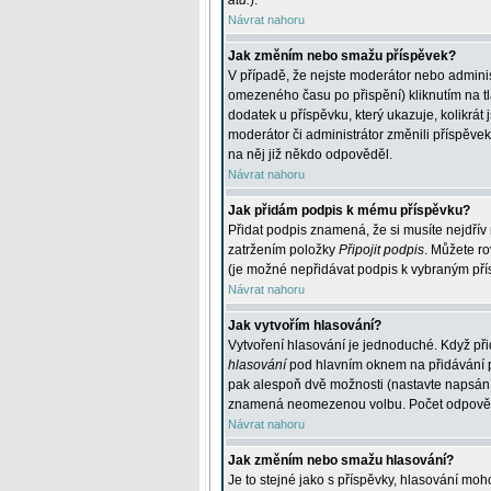
atd.
).
Návrat nahoru
Jak změním nebo smažu příspěvek?
V případě, že nejste moderátor nebo adminis
omezeného času po přispění) kliknutím na t
dodatek u příspěvku, který ukazuje, kolikrá
moderátor či administrátor změnili příspěve
na něj již někdo odpověděl.
Návrat nahoru
Jak přidám podpis k mému příspěvku?
Přidat podpis znamená, že si musíte nejdřív 
zatržením položky
Připojit podpis
. Můžete ro
(je možné nepřidávat podpis k vybraným pří
Návrat nahoru
Jak vytvořím hlasování?
Vytvoření hlasování je jednoduché. Když při
hlasování
pod hlavním oknem na přidávání př
pak alespoň dvě možnosti (nastavte napsán
znamená neomezenou volbu. Počet odpovědí, 
Návrat nahoru
Jak změním nebo smažu hlasování?
Je to stejné jako s příspěvky, hlasování m