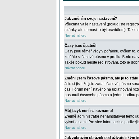
Jak změním svoje nastavení?
Všechna vaše nastavení (pokud jste registro
stránky, ale nemusí to být pravidlem). Takto
Návrat nahoru
Časy jsou špatně!
Časy jsou téměř vždy v pořádku, ovšem to, c
změňte si časové pásmo v profilu. Berte na
Takže pokud nejste registrováni, toto je dobr
Návrat nahoru
Změnil jsem časové pásmo, ale je to stále
Jste si jisti, že jste zadali časové pásmo sp
čas. Fórum není stavěno na uplatňování roz
posunutí časového pásma o jednu hodinu po 
Návrat nahoru
Můj jazyk není na seznamu!
Zřejmě administrátor nenainstaloval tento jaz
vytvořte sami. Pro více informací se podívej
Návrat nahoru
Jak zobrazím obrázek pod uživatelským 