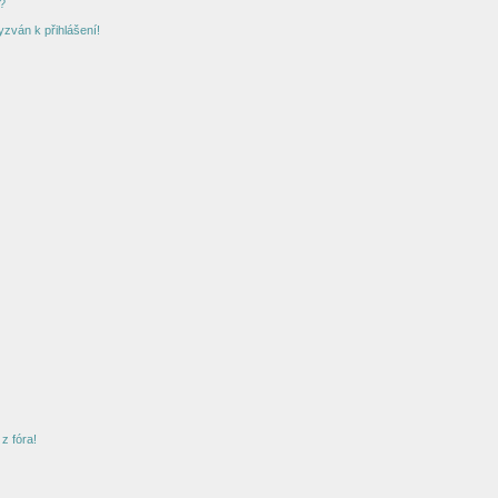
?
yzván k přihlášení!
z fóra!