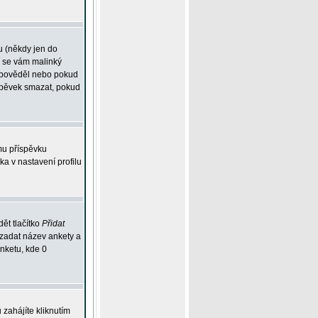
u (někdy jen do
í se vám malinký
odpověděl nebo pokud
íspěvek smazat, pokud
mu příspěvku
ka v nastavení profilu
ět tlačítko
Přidat
 zadat název ankety a
anketu, kde 0
zahájíte kliknutím