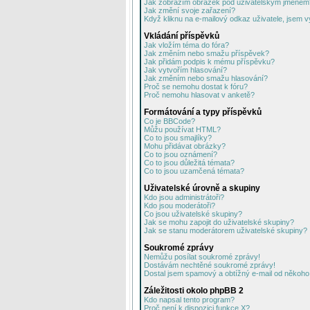
Jak zobrazím obrázek pod uživatelským jménem
Jak změní svoje zařazení?
Když kliknu na e-mailový odkaz uživatele, jsem v
Vkládání příspěvků
Jak vložím téma do fóra?
Jak změním nebo smažu příspěvek?
Jak přidám podpis k mému příspěvku?
Jak vytvořím hlasování?
Jak změním nebo smažu hlasování?
Proč se nemohu dostat k fóru?
Proč nemohu hlasovat v anketě?
Formátování a typy příspěvků
Co je BBCode?
Můžu používat HTML?
Co to jsou smajlíky?
Mohu přidávat obrázky?
Co to jsou oznámení?
Co to jsou důležitá témata?
Co to jsou uzamčená témata?
Uživatelské úrovně a skupiny
Kdo jsou administrátoři?
Kdo jsou moderátoři?
Co jsou uživatelské skupiny?
Jak se mohu zapojit do uživatelské skupiny?
Jak se stanu moderátorem uživatelské skupiny?
Soukromé zprávy
Nemůžu posílat soukromé zprávy!
Dostávám nechtěné soukromé zprávy!
Dostal jsem spamový a obtížný e-mail od někoho 
Záležitosti okolo phpBB 2
Kdo napsal tento program?
Proč není k dispozici funkce X?