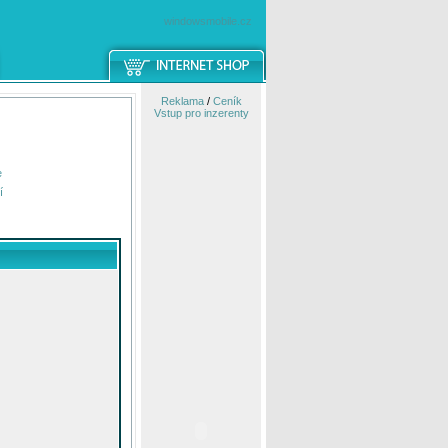
windowsmobile.cz
Reklama
/
Ceník
Vstup pro inzerenty
e
í