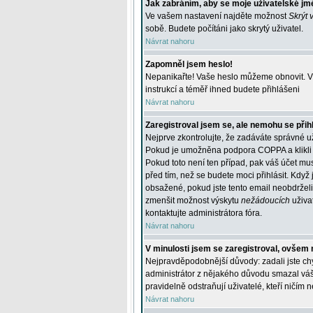
Jak zabráním, aby se moje uživatelské jm
Ve vašem nastavení najděte možnost
Skrýt 
sobě. Budete počítáni jako skrytý uživatel.
Návrat nahoru
Zapomněl jsem heslo!
Nepanikařte! Vaše heslo můžeme obnovit. V 
instrukcí a téměř ihned budete přihlášeni
Návrat nahoru
Zaregistroval jsem se, ale nemohu se přihl
Nejprve zkontrolujte, že zadáváte správné u
Pokud je umožněna podpora COPPA a klikli j
Pokud toto není ten případ, pak váš účet mus
před tím, než se budete moci přihlásit. Když 
obsažené, pokud jste tento email neobdrželi
zmenšit možnost výskytu
nežádoucích
uživat
kontaktujte administrátora fóra.
Návrat nahoru
V minulosti jsem se zaregistroval, ovšem 
Nejpravděpodobnější důvody: zadali jste chyb
administrátor z nějakého důvodu smazal váš ú
pravidelně odstraňují uživatelé, kteří ničím 
Návrat nahoru