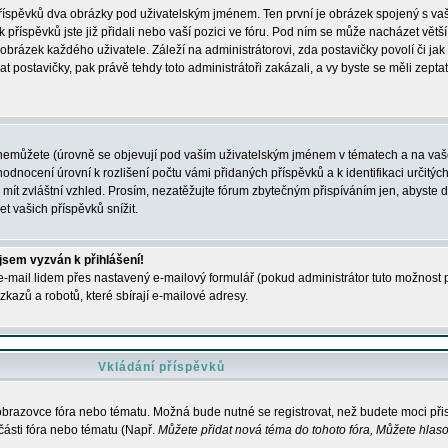
 příspěvků dva obrázky pod uživatelským jménem. Ten první je obrázek spojený s vaš
ik příspěvků jste již přidali nebo vaší pozici ve fóru. Pod ním se může nacházet vět
í obrázek každého uživatele. Záleží na administrátorovi, zda postavičky povolí či jak 
postavičky, pak právě tehdy toto administrátoři zakázali, a vy byste se měli zepta
nemůžete (úrovně se objevují pod vaším uživatelským jménem v tématech a na vaše
odnocení úrovní k rozlišení počtu vámi přidaných příspěvků a k identifikaci určitých
ít zvláštní vzhled. Prosím, nezatěžujte fórum zbytečným přispíváním jen, abyste d
 vašich příspěvků snížit.
 jsem vyzván k přihlášení!
-mail lidem přes nastavený e-mailový formulář (pokud administrátor tuto možnost po
azů a robotů, které sbírají e-mailové adresy.
Vkládání příspěvků
 obrazovce fóra nebo tématu. Možná bude nutné se registrovat, než budete moci přis
části fóra nebo tématu (Např.
Můžete přidat nová téma do tohoto fóra, Můžete hlasov