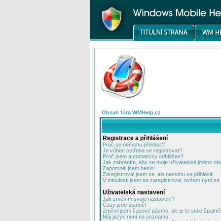
Obsah fóra WMHelp.cz
Registrace a přihlášení
Proč se nemohu přihlásit?
Je vůbec potřeba se registrovat?
Proč jsem automaticky odhlášen?
Jak zabráním, aby se moje uživatelské jméno ob
Zapomněl jsem heslo!
Zaregistroval jsem se, ale nemohu se přihlásit!
V minulosti jsem se zaregistroval, ovšem nyní se 
Uživatelská nastavení
Jak změním svoje nastavení?
Časy jsou špatně!
Změnil jsem časové pásmo, ale je to stále špatně
Můj jazyk není na seznamu!