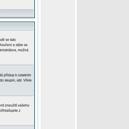
adě se tato
yloučeni a stále se
ministrátora, možná
á přístup k ostatním
o skupin, atd. Vřele
nit zneužití vašeho
přihlašujete z