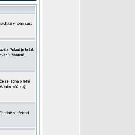
achází v horní části
íte. Pokud je to tak,
vaní uživatelé.
že se jedná o letní
Řešením může být
řípadně si překlad