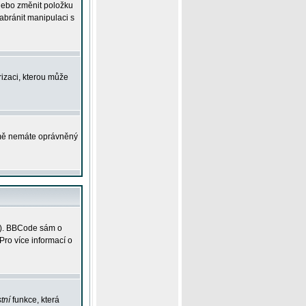
 nebo změnit položku
abránit manipulaci s
rizaci, kterou může
ejmě nemáte oprávněný
ky). BBCode sám o
Pro více informací o
tní
funkce, která