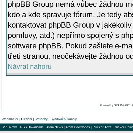
phpBB Group nemá vůbec žádnou moc 
kdo a kde spravuje fórum. Je tedy a
kontaktovat phpBB Group v jakékoliv p
pomluvy, atd.) nepřímo spojený s p
software phpBB. Pokud zašlete e-mai
třetí stranou, neočekávejte žádnou o
Návrat nahoru
phpBB
Powered by
© 2001, 
Webmaster
|
Hledání
|
Statistiky
|
Syndikační kanály
RSS News
|
RSS Downloads
|
Atom News
|
Atom Downloads
|
Plucker Text
|
Plucker Color