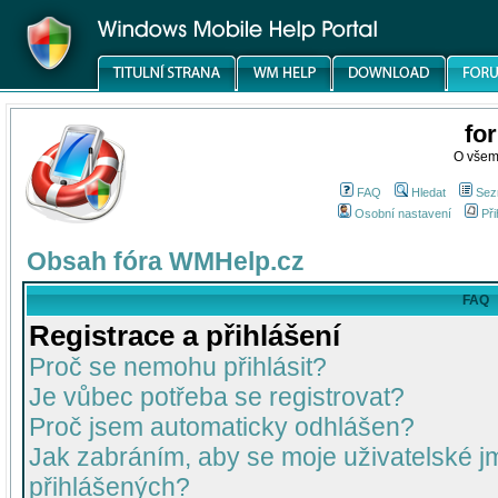
fo
O všem
FAQ
Hledat
Sez
Osobní nastavení
Při
Obsah fóra WMHelp.cz
FAQ
Registrace a přihlášení
Proč se nemohu přihlásit?
Je vůbec potřeba se registrovat?
Proč jsem automaticky odhlášen?
Jak zabráním, aby se moje uživatelské 
přihlášených?