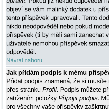
upravit
. Pokud již někdo odpověděl na
objeví se vám malinký dodatek u přísp
tento příspěvek upravovali. Tento do
nikdo neodpověděl nebo pokud moderá
příspěvek (ti by měli sami zanechat v
uživatelé nemohou příspěvek smazat,
odpověděl.
Návrat nahoru
Jak přidám podpis k mému příspě
Přidat podpis znamená, že si musíte n
přes stránku
Profil
. Podpis můžete p
zatržením položky
Připojit podpis
. Mů
pro všechny vaše příspěvky zaškrtnut