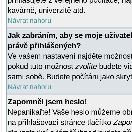
přihlašujete z veřejného počítače, na
kavárně, univerzitě atd.
Návrat nahoru
Jak zabráním, aby se moje uživate
právě přihlášených?
Ve vašem nastavení najděte možnos
pokud tuto možnost
zvolíte
budete vid
sami sobě. Budete počítáni jako skryt
Návrat nahoru
Zapomněl jsem heslo!
Nepanikařte! Vaše heslo můžeme obn
na přihlašovací stránce tlačítko
Zapom