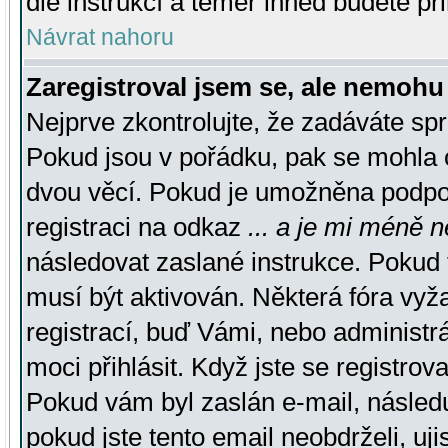
dle instrukcí a téměř ihned budete př
Návrat nahoru
Zaregistroval jsem se, ale nemohu 
Nejprve zkontrolujte, že zadáváte sp
Pokud jsou v pořádku, pak se mohla o
dvou věcí. Pokud je umožněna podpora
registraci na odkaz
... a je mi méně n
následovat zaslané instrukce. Pokud t
musí být aktivován. Některá fóra vyž
registrací, buď Vámi, nebo administr
moci přihlásit. Když jste se registrova
Pokud vám byl zaslán e-mail, násled
pokud jste tento email neobdrželi, uj