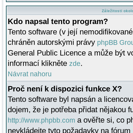
Záležitosti oko
Kdo napsal tento program?
Tento software (v její nemodifikované
chráněn autorskými právy
phpBB Gro
General Public Licence a může být vo
informací klikněte
.
zde
Návrat nahoru
Proč není k dispozici funkce X?
Tento software byl napsán a licenco
dojem, že je potřeba přidat nějakou f
a ověřte si, co 
http://www.phpbb.com
nevkládejte tyto požadavky na fóru