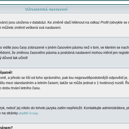
Uživatelská nastavení
váni) jsou uložena v databázi. Ke změně stačí kliknout na odkaz
Profil
(obvykle se n
 si můžete změnit veškerá svá nastavení.
o vidíte jsou časy zobrazené v jiném časovém pásmu než v tom, ve kterém se nacház
 vědomí, že změnou časového pásma a podobná nastavení mohou měnit jen registro
ý důvod tak učinit!
 špatně!
rávně, a přesto se liší od toho správného, pak tou nejpravděpodobnější odpovědí je, 
dílu mezi standardním a letním časem, takže se může jednat o 1 hodinový rozdíl. 
dobu trvání letního času.
yk, neboť jej nikdo do tohoto jazyka zatím nepřeložil. Kontaktujte administrátora, p
te na stránky
.
phpBB Group
jménem?