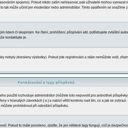
s hlasováním spojeno). Pokud nikdo zatím nehlasoval, pak uživatelé mohou vymazat
y to tak může učinit jen moderátor nebo administrátor. Tímto opatřením se snažíme z
m lidem či skupinám. Ke čtení, prohlížení, přispívání atd. potřebujete zvláštní auto
že kontaktujte je.
aby nebyly zkresleny výsledky). Pokud jste registrováni a stále nemůžete volit, zř
Formátování a typy příspěvků
ho použití rozhoduje administrátor (můžete toto nepovolit pro jednotlivé příspěv
y v hranatých závorkách [ a ] a nabízí větší kontrolu nad tím, co a jak se zobrazí. 
 můžete prohlédnout při odesílání příspěvku.
volí. Pokud to máte povoleno, zjistíte, že jen některé tagy fungují, což je
bezpečnos