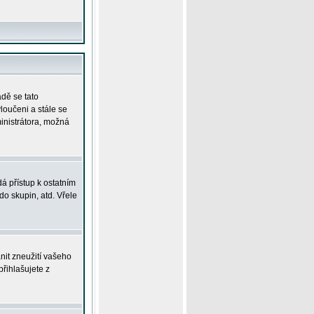
adě se tato
yloučeni a stále se
ministrátora, možná
á přístup k ostatním
o skupin, atd. Vřele
nit zneužití vašeho
přihlašujete z