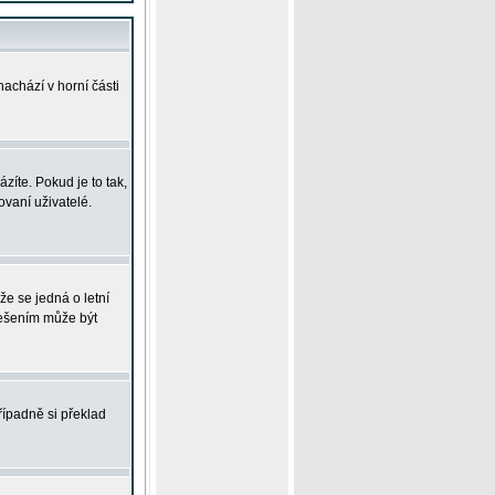
achází v horní části
íte. Pokud je to tak,
vaní uživatelé.
že se jedná o letní
Řešením může být
řípadně si překlad