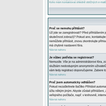
Koho mám kontaktovat ohledně obtížných e-mailů 
Proč se nemohu přihlásit?
Už jste se zaregistrovali? Před přihlášením 
skutečnost zobrazí)? Pokud ano, kontaktujte a
nemůžete přihlásit, znovu zkontrolujte přih
má chybné nastavení fóra.
Návrat nahoru
Je vůbec potřeba se registrovat?
Nemusíte. Vše je na administrátorovi fóra, z
službám nedostupným anonymním uživatelům, j
vám tedy registraci doporučujeme. Zabere to 
Návrat nahoru
Proč jsem automaticky odhlášen?
Pokud nezaškrtnete tlačítko
Přihlásit automat
účtu někým jiným. Abyste zůstali přihlášeni,
veřejného počítače, např. v knihovně, intern
Návrat nahoru