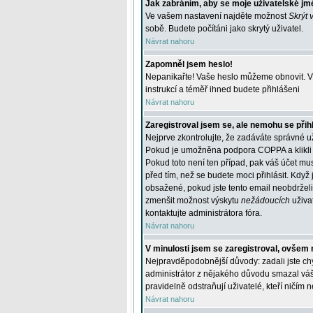
Jak zabráním, aby se moje uživatelské jm
Ve vašem nastavení najděte možnost
Skrýt 
sobě. Budete počítáni jako skrytý uživatel.
Návrat nahoru
Zapomněl jsem heslo!
Nepanikařte! Vaše heslo můžeme obnovit. V 
instrukcí a téměř ihned budete přihlášeni
Návrat nahoru
Zaregistroval jsem se, ale nemohu se přihl
Nejprve zkontrolujte, že zadáváte správné u
Pokud je umožněna podpora COPPA a klikli j
Pokud toto není ten případ, pak váš účet mus
před tím, než se budete moci přihlásit. Když 
obsažené, pokud jste tento email neobdrželi
zmenšit možnost výskytu
nežádoucích
uživat
kontaktujte administrátora fóra.
Návrat nahoru
V minulosti jsem se zaregistroval, ovšem 
Nejpravděpodobnější důvody: zadali jste chyb
administrátor z nějakého důvodu smazal váš ú
pravidelně odstraňují uživatelé, kteří ničím 
Návrat nahoru