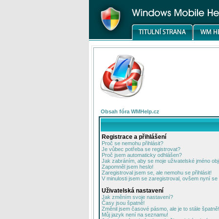
Obsah fóra WMHelp.cz
Registrace a přihlášení
Proč se nemohu přihlásit?
Je vůbec potřeba se registrovat?
Proč jsem automaticky odhlášen?
Jak zabráním, aby se moje uživatelské jméno ob
Zapomněl jsem heslo!
Zaregistroval jsem se, ale nemohu se přihlásit!
V minulosti jsem se zaregistroval, ovšem nyní se 
Uživatelská nastavení
Jak změním svoje nastavení?
Časy jsou špatně!
Změnil jsem časové pásmo, ale je to stále špatně
Můj jazyk není na seznamu!