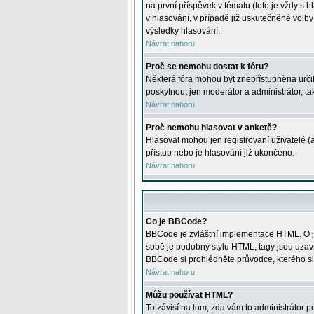
na první příspěvek v tématu (toto je vždy 
v hlasování, v případě již uskutečněné volb
výsledky hlasování.
Návrat nahoru
Proč se nemohu dostat k fóru?
Některá fóra mohou být znepřístupněna určitý
poskytnout jen moderátor a administrátor, tak
Návrat nahoru
Proč nemohu hlasovat v anketě?
Hlasovat mohou jen registrovaní uživatelé (
přístup nebo je hlasování již ukončeno.
Návrat nahoru
Co je BBCode?
BBCode je zvláštní implementace HTML. O je
sobě je podobný stylu HTML, tagy jsou uzavřen
BBCode si prohlédněte průvodce, kterého si
Návrat nahoru
Můžu používat HTML?
To závisí na tom, zda vám to administrátor po