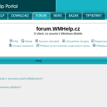
forum.WMHelp.cz
O všem, co souvisí s Windows Mobile
FAQ
Hledat
Seznam uživatelů
Uživatelské skupiny
Registrac
Osobní nastavení
Přihlásit se pro kontrolu soukromých zpráv
Přihlášen
FAQ
jevilo v seznamu právě přihlášených?
nemohu přihlásit?!
!