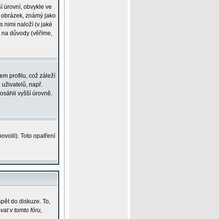
í úrovní, obvykle ve
ší obrázek, známý jako
s nimi naloží (v jaké
t na důvody (věříme,
m profilu, což záleží
 uživatelů, např.
osáhli vyšší úrovně.
volil). Toto opatření
pět do diskuze. To,
at v tomto fóru,