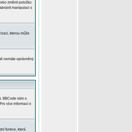
 nebo změnit položku
abránit manipulaci s
rizaci, kterou může
ejmě nemáte oprávněný
ky). BBCode sám o
Pro více informací o
tní
funkce, která