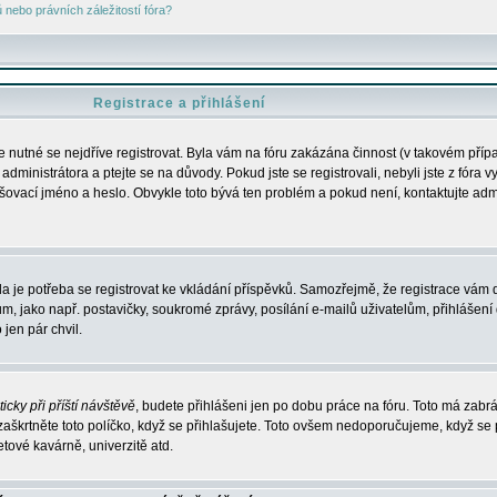
nebo právních záležitostí fóra?
Registrace a přihlášení
je nutné se nejdříve registrovat. Byla vám na fóru zakázána činnost (v takovém příp
dministrátora a ptejte se na důvody. Pokud jste se registrovali, nebyli jste z fóra v
lašovací jméno a heslo. Obvykle toto bývá ten problém a pokud není, kontaktujte ad
da je potřeba se registrovat ke vkládání příspěvků. Samozřejmě, že registrace vám d
ako např. postavičky, soukromé zprávy, posílání e-mailů uživatelům, přihlášení d
jen pár chvil.
icky při příští návštěvě
, budete přihlášeni jen po dobu práce na fóru. Toto má zabrá
 zaškrtněte toto políčko, když se přihlašujete. Toto ovšem nedoporučujeme, když se 
etové kavárně, univerzitě atd.