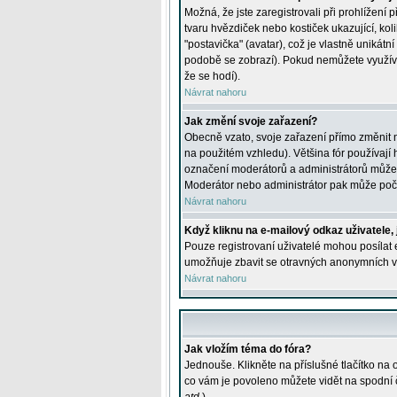
Možná, že jste zaregistrovali při prohlížení
tvaru hvězdiček nebo kostiček ukazující, kol
"postavička" (avatar), což je vlastně unikátn
podobě se zobrazí). Pokud nemůžete využívat 
že se hodí).
Návrat nahoru
Jak změní svoje zařazení?
Obecně vzato, svoje zařazení přímo změnit 
na použitém vzhledu). Většina fór používají h
označení moderátorů a administrátorů může m
Moderátor nebo administrátor pak může počet
Návrat nahoru
Když kliknu na e-mailový odkaz uživatele,
Pouze registrovaní uživatelé mohou posílat e
umožňuje zbavit se otravných anonymních vzk
Návrat nahoru
Jak vložím téma do fóra?
Jednouše. Klikněte na příslušné tlačítko na
co vám je povoleno můžete vidět na spodní 