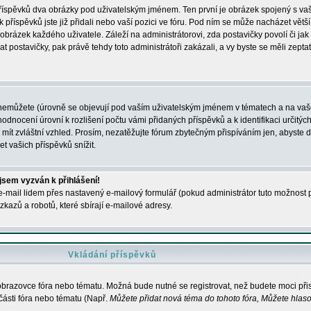
 příspěvků dva obrázky pod uživatelským jménem. Ten první je obrázek spojený s vaš
ik příspěvků jste již přidali nebo vaší pozici ve fóru. Pod ním se může nacházet vět
í obrázek každého uživatele. Záleží na administrátorovi, zda postavičky povolí či jak 
postavičky, pak právě tehdy toto administrátoři zakázali, a vy byste se měli zepta
nemůžete (úrovně se objevují pod vaším uživatelským jménem v tématech a na vaše
odnocení úrovní k rozlišení počtu vámi přidaných příspěvků a k identifikaci určitých
ít zvláštní vzhled. Prosím, nezatěžujte fórum zbytečným přispíváním jen, abyste d
 vašich příspěvků snížit.
 jsem vyzván k přihlášení!
-mail lidem přes nastavený e-mailový formulář (pokud administrátor tuto možnost po
azů a robotů, které sbírají e-mailové adresy.
Vkládání příspěvků
 obrazovce fóra nebo tématu. Možná bude nutné se registrovat, než budete moci přis
části fóra nebo tématu (Např.
Můžete přidat nová téma do tohoto fóra, Můžete hlasov