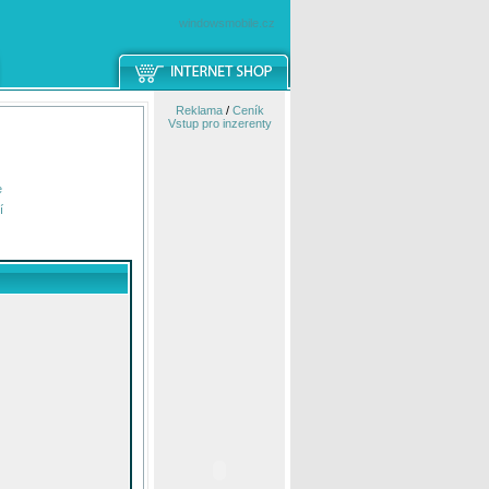
windowsmobile.cz
Reklama
/
Ceník
Vstup pro inzerenty
e
í