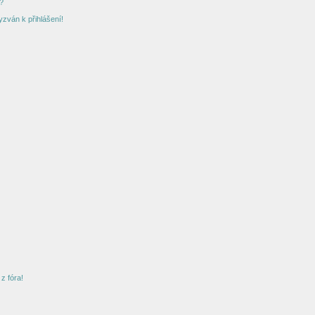
?
yzván k přihlášení!
z fóra!