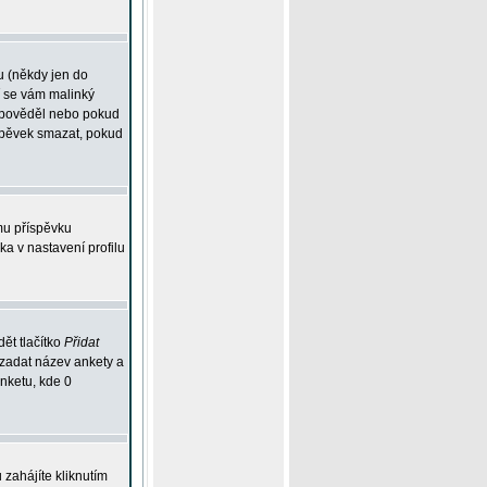
u (někdy jen do
í se vám malinký
odpověděl nebo pokud
íspěvek smazat, pokud
mu příspěvku
ka v nastavení profilu
ět tlačítko
Přidat
 zadat název ankety a
anketu, kde 0
zahájíte kliknutím