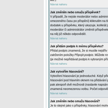
atd.
).
Návrat nahoru
Jak změním nebo smažu příspěvek?
V případě, že nejste moderátor nebo adminis
omezeného času po přispění) kliknutím na t
dodatek u příspěvku, který ukazuje, kolikrá
moderátor či administrátor změnili příspěve
na něj již někdo odpověděl.
Návrat nahoru
Jak přidám podpis k mému příspěvku?
Přidat podpis znamená, že si musíte nejdřív 
zatržením položky
Připojit podpis
. Můžete ro
(je možné nepřidávat podpis k vybraným pří
Návrat nahoru
Jak vytvořím hlasování?
Vytvoření hlasování je jednoduché. Když při
hlasování
pod hlavním oknem na přidávání př
pak alespoň dvě možnosti (nastavte napsán
znamená neomezenou volbu. Počet odpovědí, 
Návrat nahoru
Jak změním nebo smažu hlasování?
Je to stejné jako s příspěvky, hlasování m