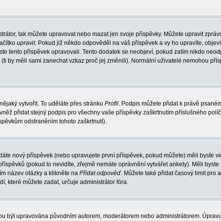
trátor, tak můžete upravovat nebo mazat jen svoje příspěvky. Můžete upravit zpráv
lačítko
upravit
. Pokud již někdo odpověděl na váš příspěvek a vy ho upravíte, objev
t jste tento příspěvek upravovali. Tento dodatek se neobjeví, pokud zatím nikdo ne
k (ti by měli sami zanechat vzkaz proč jej změnili). Normální uživatelé nemohou př
nějaký vytvořit. To uděláte přes stránku
Profil
. Podpis můžete přidat k právě psané
vněž přidat stejný podpis pro všechny vaše příspěvky zaškrtnutím příslušného políč
spěvkům odstraněním tohoto zaškrtnutí).
dáte nový příspěvek (nebo upravujete první příspěvek, pokud můžete) měli byste vid
íspěvků (pokud to nevidíte, zřejmě nemáte oprávnění vytvářet ankety). Měli byste
ím název otázky a klikněte na
Přidat odpověď
. Můžete také přidat časový limit pro 
které můžete zadat, určuje administrátor fóra.
ohou být upravována původním autorem, moderátorem nebo administrátorem. Úpravu 