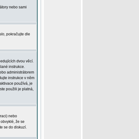
rátory nebo sami
slo
, pokračujte dle
edujících dvou věcí.
lané instrukce.
 nebo administrátorem
dujte instrukce v něm
aktivace používá, je
ste použili je platná,
traci) nebo
 obvyklé, že se
te se do diskuzí.