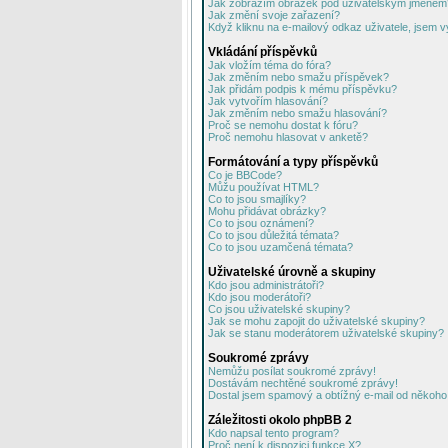
Jak zobrazím obrázek pod uživatelským jménem
Jak změní svoje zařazení?
Když kliknu na e-mailový odkaz uživatele, jsem v
Vkládání příspěvků
Jak vložím téma do fóra?
Jak změním nebo smažu příspěvek?
Jak přidám podpis k mému příspěvku?
Jak vytvořím hlasování?
Jak změním nebo smažu hlasování?
Proč se nemohu dostat k fóru?
Proč nemohu hlasovat v anketě?
Formátování a typy příspěvků
Co je BBCode?
Můžu používat HTML?
Co to jsou smajlíky?
Mohu přidávat obrázky?
Co to jsou oznámení?
Co to jsou důležitá témata?
Co to jsou uzamčená témata?
Uživatelské úrovně a skupiny
Kdo jsou administrátoři?
Kdo jsou moderátoři?
Co jsou uživatelské skupiny?
Jak se mohu zapojit do uživatelské skupiny?
Jak se stanu moderátorem uživatelské skupiny?
Soukromé zprávy
Nemůžu posílat soukromé zprávy!
Dostávám nechtěné soukromé zprávy!
Dostal jsem spamový a obtížný e-mail od někoho 
Záležitosti okolo phpBB 2
Kdo napsal tento program?
Proč není k dispozici funkce X?