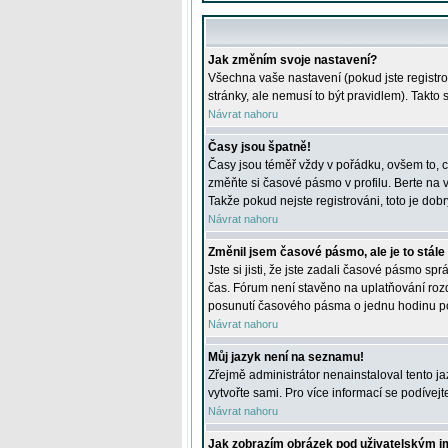
Jak změním svoje nastavení?
Všechna vaše nastavení (pokud jste registro
stránky, ale nemusí to být pravidlem). Takto
Návrat nahoru
Časy jsou špatně!
Časy jsou téměř vždy v pořádku, ovšem to, c
změňte si časové pásmo v profilu. Berte na
Takže pokud nejste registrováni, toto je dobr
Návrat nahoru
Změnil jsem časové pásmo, ale je to stále
Jste si jisti, že jste zadali časové pásmo sp
čas. Fórum není stavěno na uplatňování roz
posunutí časového pásma o jednu hodinu po 
Návrat nahoru
Můj jazyk není na seznamu!
Zřejmě administrátor nenainstaloval tento jaz
vytvořte sami. Pro více informací se podívej
Návrat nahoru
Jak zobrazím obrázek pod uživatelským 