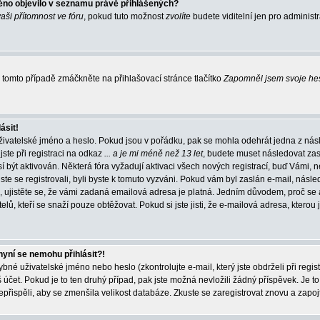
éno objevilo v seznamu právě přihlášených?
vaši přítomnost ve fóru
, pokud tuto možnost
zvolíte
budete viditelní jen pro administ
tomto případě zmáčkněte na přihlašovací stránce tlačítko
Zapomněl jsem svoje he
ásit!
živatelské jméno a heslo. Pokud jsou v pořádku, pak se mohla odehrát jedna z násl
ste při registraci na odkaz
... a je mi méně než 13 let
, budete muset následovat zas
í být aktivován. Některá fóra vyžadují aktivaci všech nových registrací, buď Vámi,
jste se registrovali, byli byste k tomuto vyzváni. Pokud vám byl zaslán e-mail, násle
, ujistěte se, že vámi zadaná emailová adresa je platná. Jedním důvodem, proč se 
elů, kteří se snaží pouze obtěžovat. Pokud si jste jisti, že e-mailová adresa, kterou j
nyní se nemohu přihlásit?!
né uživatelské jméno nebo heslo (zkontrolujte e-mail, který jste obdrželi při regis
čet. Pokud je to ten druhý případ, pak jste možná nevložili žádný příspěvek. Je to
nepřispěli, aby se zmenšila velikost databáze. Zkuste se zaregistrovat znovu a zapoj