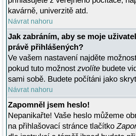
přihlašujete z veřejného počítače, na
kavárně, univerzitě atd.
Návrat nahoru
Jak zabráním, aby se moje uživate
právě přihlášených?
Ve vašem nastavení najděte možnos
pokud tuto možnost
zvolíte
budete vid
sami sobě. Budete počítáni jako skryt
Návrat nahoru
Zapomněl jsem heslo!
Nepanikařte! Vaše heslo můžeme obn
na přihlašovací stránce tlačítko
Zapom