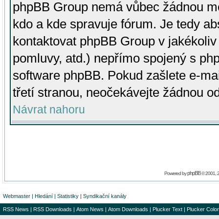
phpBB Group nemá vůbec žádnou moc 
kdo a kde spravuje fórum. Je tedy a
kontaktovat phpBB Group v jakékoliv p
pomluvy, atd.) nepřímo spojený s p
software phpBB. Pokud zašlete e-mai
třetí stranou, neočekávejte žádnou o
Návrat nahoru
phpBB
Powered by
© 2001, 
Webmaster
|
Hledání
|
Statistiky
|
Syndikační kanály
RSS News
|
RSS Downloads
|
Atom News
|
Atom Downloads
|
Plucker Text
|
Plucker Color