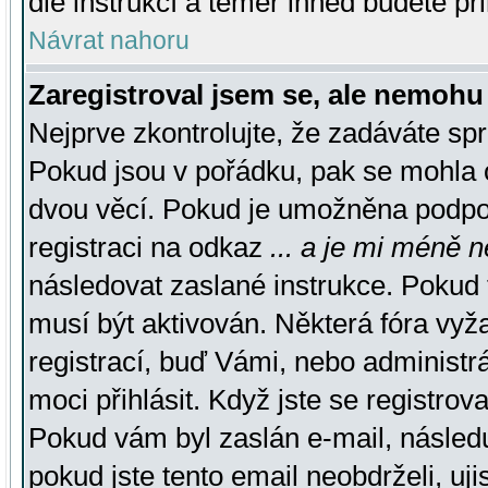
dle instrukcí a téměř ihned budete př
Návrat nahoru
Zaregistroval jsem se, ale nemohu 
Nejprve zkontrolujte, že zadáváte sp
Pokud jsou v pořádku, pak se mohla o
dvou věcí. Pokud je umožněna podpora
registraci na odkaz
... a je mi méně n
následovat zaslané instrukce. Pokud t
musí být aktivován. Některá fóra vyž
registrací, buď Vámi, nebo administr
moci přihlásit. Když jste se registrova
Pokud vám byl zaslán e-mail, násled
pokud jste tento email neobdrželi, uj