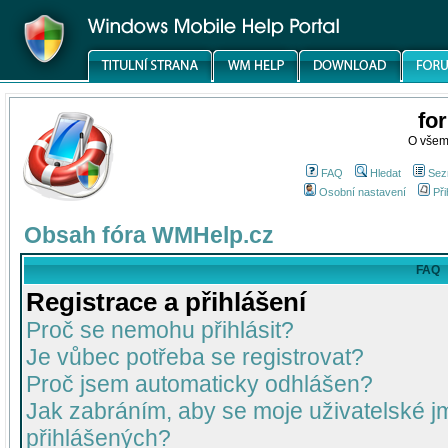
fo
O všem
FAQ
Hledat
Sez
Osobní nastavení
Při
Obsah fóra WMHelp.cz
FAQ
Registrace a přihlášení
Proč se nemohu přihlásit?
Je vůbec potřeba se registrovat?
Proč jsem automaticky odhlášen?
Jak zabráním, aby se moje uživatelské 
přihlášených?