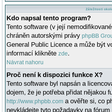
Záležitosti oko
Kdo napsal tento program?
Tento software (v její nemodifikované
chráněn autorskými právy
phpBB Gro
General Public Licence a může být vo
informací klikněte
.
zde
Návrat nahoru
Proč není k dispozici funkce X?
Tento software byl napsán a licenco
dojem, že je potřeba přidat nějakou f
a ověřte si, co 
http://www.phpbb.com
nevkládejte tyto požadavky na fóru