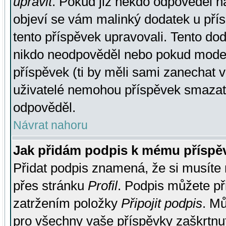
upravit
. Pokud již někdo odpověděl na
objeví se vám malinký dodatek u přísp
tento příspěvek upravovali. Tento do
nikdo neodpověděl nebo pokud moderá
příspěvek (ti by měli sami zanechat v
uživatelé nemohou příspěvek smazat,
odpověděl.
Návrat nahoru
Jak přidám podpis k mému příspě
Přidat podpis znamená, že si musíte n
přes stránku
Profil
. Podpis můžete p
zatržením položky
Připojit podpis
. Mů
pro všechny vaše příspěvky zaškrtnut