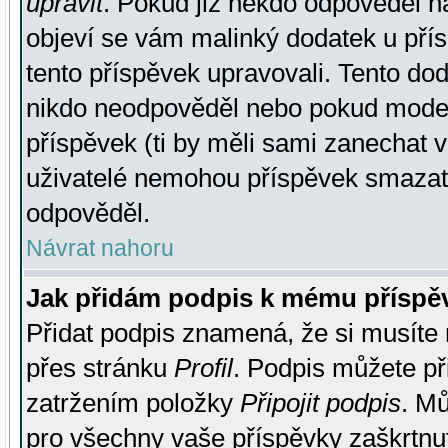
upravit
. Pokud již někdo odpověděl na
objeví se vám malinký dodatek u přísp
tento příspěvek upravovali. Tento do
nikdo neodpověděl nebo pokud moderá
příspěvek (ti by měli sami zanechat v
uživatelé nemohou příspěvek smazat,
odpověděl.
Návrat nahoru
Jak přidám podpis k mému příspě
Přidat podpis znamená, že si musíte n
přes stránku
Profil
. Podpis můžete p
zatržením položky
Připojit podpis
. Mů
pro všechny vaše příspěvky zaškrtnut