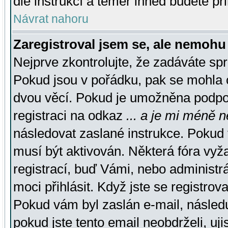
dle instrukcí a téměř ihned budete př
Návrat nahoru
Zaregistroval jsem se, ale nemohu 
Nejprve zkontrolujte, že zadáváte sp
Pokud jsou v pořádku, pak se mohla o
dvou věcí. Pokud je umožněna podpora
registraci na odkaz
... a je mi méně n
následovat zaslané instrukce. Pokud t
musí být aktivován. Některá fóra vyž
registrací, buď Vámi, nebo administr
moci přihlásit. Když jste se registrova
Pokud vám byl zaslán e-mail, násled
pokud jste tento email neobdrželi, uj