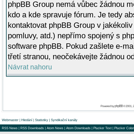
phpBB Group nemá vůbec žádnou moc 
kdo a kde spravuje fórum. Je tedy a
kontaktovat phpBB Group v jakékoliv p
pomluvy, atd.) nepřímo spojený s p
software phpBB. Pokud zašlete e-mai
třetí stranou, neočekávejte žádnou o
Návrat nahoru
phpBB
Powered by
© 2001, 
Webmaster
|
Hledání
|
Statistiky
|
Syndikační kanály
RSS News
|
RSS Downloads
|
Atom News
|
Atom Downloads
|
Plucker Text
|
Plucker Color