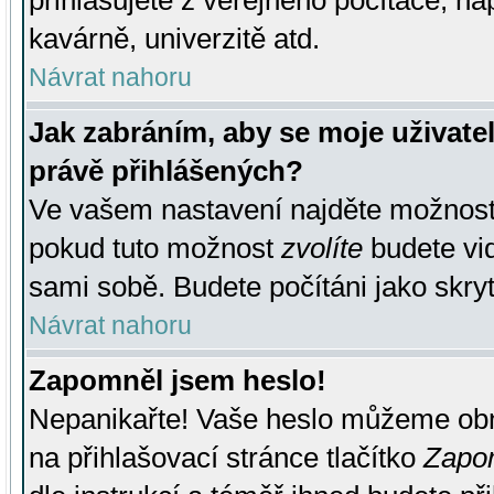
přihlašujete z veřejného počítače, na
kavárně, univerzitě atd.
Návrat nahoru
Jak zabráním, aby se moje uživate
právě přihlášených?
Ve vašem nastavení najděte možnos
pokud tuto možnost
zvolíte
budete vid
sami sobě. Budete počítáni jako skryt
Návrat nahoru
Zapomněl jsem heslo!
Nepanikařte! Vaše heslo můžeme obn
na přihlašovací stránce tlačítko
Zapom