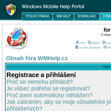
fo
O všem
FAQ
Hledat
Sez
Osobní nastavení
Při
Obsah fóra WMHelp.cz
FAQ
Registrace a přihlášení
Proč se nemohu přihlásit?
Je vůbec potřeba se registrovat?
Proč jsem automaticky odhlášen?
Jak zabráním, aby se moje uživatelské 
přihlášených?