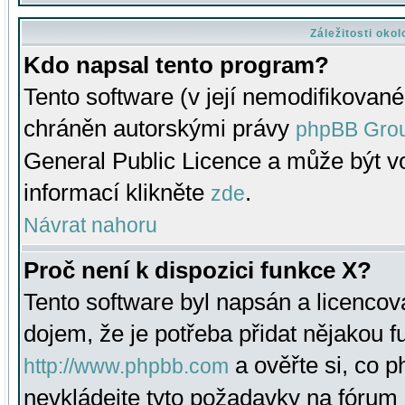
Záležitosti oko
Kdo napsal tento program?
Tento software (v její nemodifikované
chráněn autorskými právy
phpBB Gro
General Public Licence a může být vo
informací klikněte
.
zde
Návrat nahoru
Proč není k dispozici funkce X?
Tento software byl napsán a licenco
dojem, že je potřeba přidat nějakou f
a ověřte si, co 
http://www.phpbb.com
nevkládejte tyto požadavky na fóru