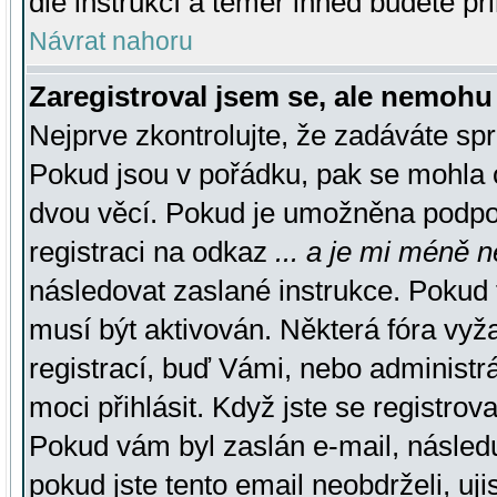
dle instrukcí a téměř ihned budete př
Návrat nahoru
Zaregistroval jsem se, ale nemohu 
Nejprve zkontrolujte, že zadáváte sp
Pokud jsou v pořádku, pak se mohla o
dvou věcí. Pokud je umožněna podpora
registraci na odkaz
... a je mi méně n
následovat zaslané instrukce. Pokud t
musí být aktivován. Některá fóra vyž
registrací, buď Vámi, nebo administr
moci přihlásit. Když jste se registrova
Pokud vám byl zaslán e-mail, násled
pokud jste tento email neobdrželi, uj