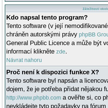
Záležitosti oko
Kdo napsal tento program?
Tento software (v její nemodifikované
chráněn autorskými právy
phpBB Gro
General Public Licence a může být vo
informací klikněte
.
zde
Návrat nahoru
Proč není k dispozici funkce X?
Tento software byl napsán a licenco
dojem, že je potřeba přidat nějakou f
a ověřte si, co 
http://www.phpbb.com
nevkládejte tyto požadavky na fóru