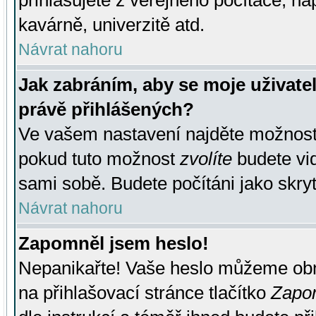
přihlašujete z veřejného počítače, na
kavárně, univerzitě atd.
Návrat nahoru
Jak zabráním, aby se moje uživate
právě přihlášených?
Ve vašem nastavení najděte možnos
pokud tuto možnost
zvolíte
budete vid
sami sobě. Budete počítáni jako skryt
Návrat nahoru
Zapomněl jsem heslo!
Nepanikařte! Vaše heslo můžeme obn
na přihlašovací stránce tlačítko
Zapom