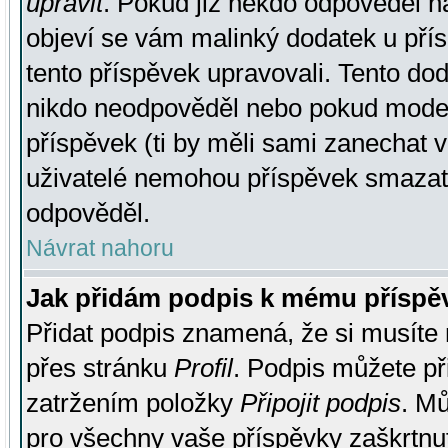
upravit
. Pokud již někdo odpověděl na
objeví se vám malinký dodatek u přísp
tento příspěvek upravovali. Tento do
nikdo neodpověděl nebo pokud moderá
příspěvek (ti by měli sami zanechat v
uživatelé nemohou příspěvek smazat,
odpověděl.
Návrat nahoru
Jak přidám podpis k mému příspě
Přidat podpis znamená, že si musíte n
přes stránku
Profil
. Podpis můžete p
zatržením položky
Připojit podpis
. Mů
pro všechny vaše příspěvky zaškrtnut