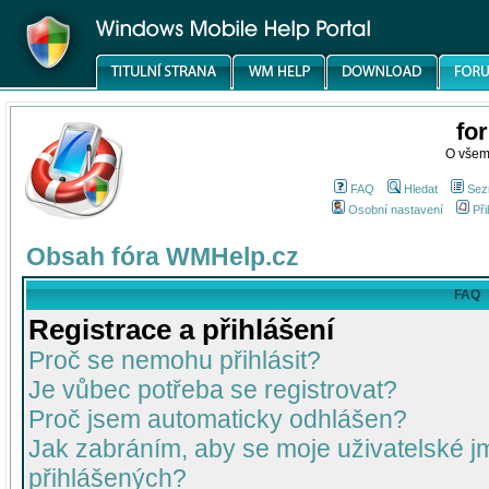
fo
O všem
FAQ
Hledat
Sez
Osobní nastavení
Při
Obsah fóra WMHelp.cz
FAQ
Registrace a přihlášení
Proč se nemohu přihlásit?
Je vůbec potřeba se registrovat?
Proč jsem automaticky odhlášen?
Jak zabráním, aby se moje uživatelské 
přihlášených?