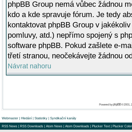
phpBB Group nemá vůbec žádnou moc 
kdo a kde spravuje fórum. Je tedy a
kontaktovat phpBB Group v jakékoliv p
pomluvy, atd.) nepřímo spojený s p
software phpBB. Pokud zašlete e-mai
třetí stranou, neočekávejte žádnou o
Návrat nahoru
phpBB
Powered by
© 2001, 
Webmaster
|
Hledání
|
Statistiky
|
Syndikační kanály
RSS News
|
RSS Downloads
|
Atom News
|
Atom Downloads
|
Plucker Text
|
Plucker Color