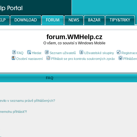
forum.WMHelp.cz
O všem, co souvisí s Windows Mobile
FAQ
Hledat
Seznam uživatelů
Uživatelské skupiny
Registrac
Osobní nastavení
Přihlásit se pro kontrolu soukromých zpráv
Přihlášen
FAQ
jevilo v seznamu právě přihlášených?
nemohu přihlásit?!
!