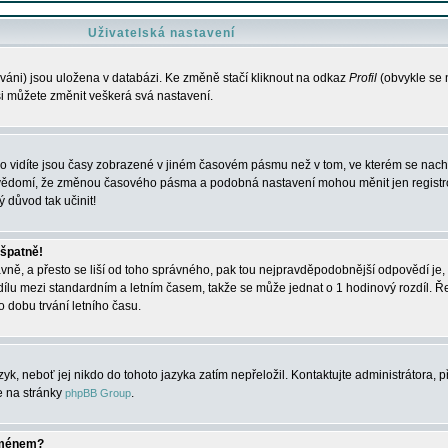
Uživatelská nastavení
váni) jsou uložena v databázi. Ke změně stačí kliknout na odkaz
Profil
(obvykle se n
 si můžete změnit veškerá svá nastavení.
o vidíte jsou časy zobrazené v jiném časovém pásmu než v tom, ve kterém se nacház
 vědomí, že změnou časového pásma a podobná nastavení mohou měnit jen registro
ý důvod tak učinit!
 špatně!
rávně, a přesto se liší od toho správného, pak tou nejpravděpodobnější odpovědí je, 
dílu mezi standardním a letním časem, takže se může jednat o 1 hodinový rozdíl. 
dobu trvání letního času.
yk, neboť jej nikdo do tohoto jazyka zatím nepřeložil. Kontaktujte administrátora, p
te na stránky
.
phpBB Group
jménem?