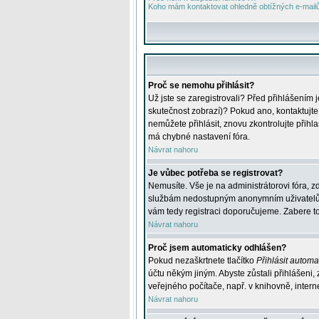
Koho mám kontaktovat ohledně obtížných e-mailů 
Proč se nemohu přihlásit?
Už jste se zaregistrovali? Před přihlášením 
skutečnost zobrazí)? Pokud ano, kontaktujte a
nemůžete přihlásit, znovu zkontrolujte přih
má chybné nastavení fóra.
Návrat nahoru
Je vůbec potřeba se registrovat?
Nemusíte. Vše je na administrátorovi fóra, z
službám nedostupným anonymním uživatelům, j
vám tedy registraci doporučujeme. Zabere to 
Návrat nahoru
Proč jsem automaticky odhlášen?
Pokud nezaškrtnete tlačítko
Přihlásit automat
účtu někým jiným. Abyste zůstali přihlášeni,
veřejného počítače, např. v knihovně, intern
Návrat nahoru