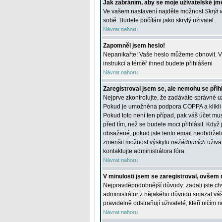
Jak zabráním, aby se moje uživatelské jm
Ve vašem nastavení najděte možnost
Skrýt 
sobě. Budete počítáni jako skrytý uživatel.
Návrat nahoru
Zapomněl jsem heslo!
Nepanikařte! Vaše heslo můžeme obnovit. V 
instrukcí a téměř ihned budete přihlášeni
Návrat nahoru
Zaregistroval jsem se, ale nemohu se přihl
Nejprve zkontrolujte, že zadáváte správné u
Pokud je umožněna podpora COPPA a klikli j
Pokud toto není ten případ, pak váš účet mus
před tím, než se budete moci přihlásit. Když 
obsažené, pokud jste tento email neobdrželi
zmenšit možnost výskytu
nežádoucích
uživat
kontaktujte administrátora fóra.
Návrat nahoru
V minulosti jsem se zaregistroval, ovšem 
Nejpravděpodobnější důvody: zadali jste chyb
administrátor z nějakého důvodu smazal váš ú
pravidelně odstraňují uživatelé, kteří ničím 
Návrat nahoru