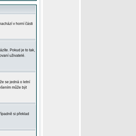
achází v horní části
íte. Pokud je to tak,
vaní uživatelé.
že se jedná o letní
Řešením může být
řípadně si překlad