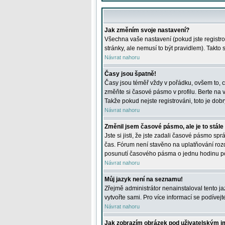
Jak změním svoje nastavení?
Všechna vaše nastavení (pokud jste registro
stránky, ale nemusí to být pravidlem). Takto
Návrat nahoru
Časy jsou špatně!
Časy jsou téměř vždy v pořádku, ovšem to, c
změňte si časové pásmo v profilu. Berte na
Takže pokud nejste registrováni, toto je dobr
Návrat nahoru
Změnil jsem časové pásmo, ale je to stále
Jste si jisti, že jste zadali časové pásmo sp
čas. Fórum není stavěno na uplatňování roz
posunutí časového pásma o jednu hodinu po 
Návrat nahoru
Můj jazyk není na seznamu!
Zřejmě administrátor nenainstaloval tento jaz
vytvořte sami. Pro více informací se podívej
Návrat nahoru
Jak zobrazím obrázek pod uživatelským 