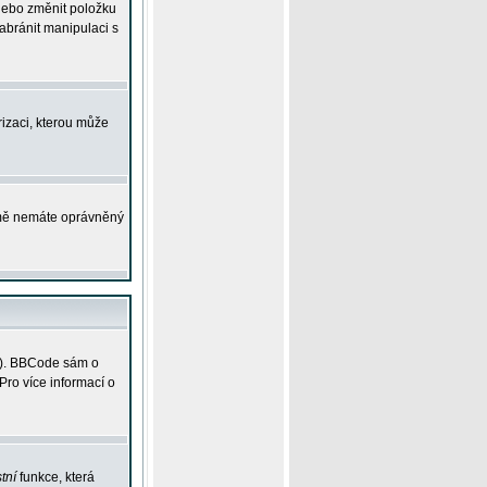
 nebo změnit položku
abránit manipulaci s
rizaci, kterou může
ejmě nemáte oprávněný
ky). BBCode sám o
Pro více informací o
tní
funkce, která