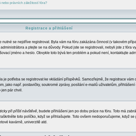
nebo právních záležitostí fóra?
Registrace a přihlášení
je nutné se nejdříve registrovat. Byla vám na fóru zakázána činnost (v takovém příp
dministrátora a ptejte se na důvody. Pokud jste se registrovali, nebyli jste z fóra v
lašovací jméno a heslo. Obvykle toto bývá ten problém a pokud není, kontaktujte ad
da je potřeba se registrovat ke vkládání příspěvků. Samozřejmě, že registrace vám d
ako např. postavičky, soukromé zprávy, posílání e-mailů uživatelům, přihlášení d
jen pár chvil.
icky při příští návštěvě
, budete přihlášeni jen po dobu práce na fóru. Toto má zabrá
 zaškrtněte toto políčko, když se přihlašujete. Toto ovšem nedoporučujeme, když se 
etové kavárně, univerzitě atd.