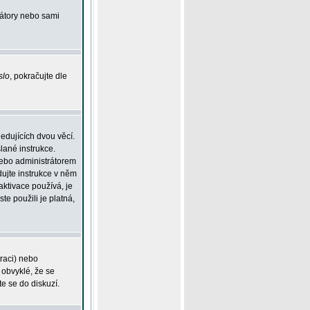
rátory nebo sami
slo
, pokračujte dle
edujících dvou věcí.
lané instrukce.
 nebo administrátorem
dujte instrukce v něm
aktivace používá, je
ste použili je platná,
traci) nebo
 obvyklé, že se
te se do diskuzí.