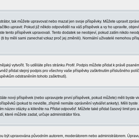
trátor, tak můžete upravovat nebo mazat jen svoje příspěvky. Můžete upravit zpráv
lačítko
upravit
. Pokud již někdo odpověděl na váš příspěvek a vy ho upravíte, objev
t jste tento příspěvek upravovali. Tento dodatek se neobjeví, pokud zatím nikdo ne
k (ti by měli sami zanechat vzkaz proč jej změnili). Normální uživatelé nemohou př
nějaký vytvořit. To uděláte přes stránku
Profil
. Podpis můžete přidat k právě psané
vněž přidat stejný podpis pro všechny vaše příspěvky zaškrtnutím příslušného políč
spěvkům odstraněním tohoto zaškrtnutí).
dáte nový příspěvek (nebo upravujete první příspěvek, pokud můžete) měli byste vid
íspěvků (pokud to nevidíte, zřejmě nemáte oprávnění vytvářet ankety). Měli byste
ím název otázky a klikněte na
Přidat odpověď
. Můžete také přidat časový limit pro 
které můžete zadat, určuje administrátor fóra.
ohou být upravována původním autorem, moderátorem nebo administrátorem. Úpravu 