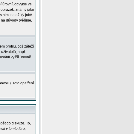
í úrovní, obvykle ve
ší obrázek, známý jako
s nimi naloží (v jaké
t na důvody (věříme,
m profilu, což záleží
 uživatelů, např.
osáhli vyšší úrovně.
volil). Toto opatření
pět do diskuze. To,
at v tomto fóru,