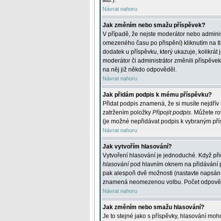
atd.
).
Návrat nahoru
Jak změním nebo smažu příspěvek?
V případě, že nejste moderátor nebo adminis
omezeného času po přispění) kliknutím na t
dodatek u příspěvku, který ukazuje, kolikrá
moderátor či administrátor změnili příspěve
na něj již někdo odpověděl.
Návrat nahoru
Jak přidám podpis k mému příspěvku?
Přidat podpis znamená, že si musíte nejdřív 
zatržením položky
Připojit podpis
. Můžete ro
(je možné nepřidávat podpis k vybraným pří
Návrat nahoru
Jak vytvořím hlasování?
Vytvoření hlasování je jednoduché. Když při
hlasování
pod hlavním oknem na přidávání př
pak alespoň dvě možnosti (nastavte napsán
znamená neomezenou volbu. Počet odpovědí, 
Návrat nahoru
Jak změním nebo smažu hlasování?
Je to stejné jako s příspěvky, hlasování m