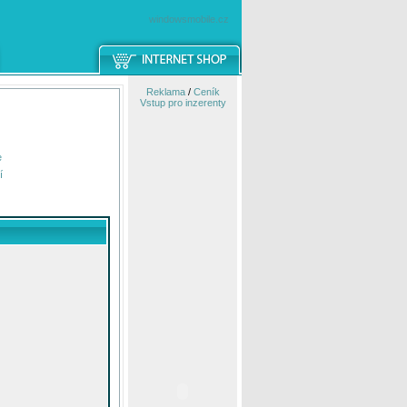
windowsmobile.cz
Reklama
/
Ceník
Vstup pro inzerenty
e
í