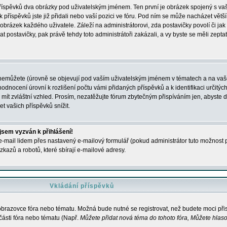
 příspěvků dva obrázky pod uživatelským jménem. Ten první je obrázek spojený s vaš
ik příspěvků jste již přidali nebo vaší pozici ve fóru. Pod ním se může nacházet vět
í obrázek každého uživatele. Záleží na administrátorovi, zda postavičky povolí či jak 
postavičky, pak právě tehdy toto administrátoři zakázali, a vy byste se měli zepta
nemůžete (úrovně se objevují pod vaším uživatelským jménem v tématech a na vaše
odnocení úrovní k rozlišení počtu vámi přidaných příspěvků a k identifikaci určitých
ít zvláštní vzhled. Prosím, nezatěžujte fórum zbytečným přispíváním jen, abyste d
 vašich příspěvků snížit.
 jsem vyzván k přihlášení!
-mail lidem přes nastavený e-mailový formulář (pokud administrátor tuto možnost po
azů a robotů, které sbírají e-mailové adresy.
Vkládání příspěvků
 obrazovce fóra nebo tématu. Možná bude nutné se registrovat, než budete moci přis
části fóra nebo tématu (Např.
Můžete přidat nová téma do tohoto fóra, Můžete hlasov