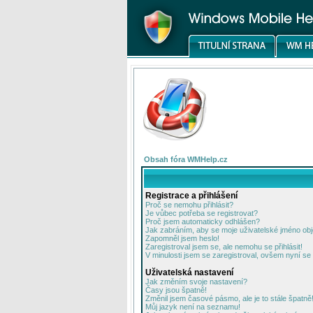
Obsah fóra WMHelp.cz
Registrace a přihlášení
Proč se nemohu přihlásit?
Je vůbec potřeba se registrovat?
Proč jsem automaticky odhlášen?
Jak zabráním, aby se moje uživatelské jméno ob
Zapomněl jsem heslo!
Zaregistroval jsem se, ale nemohu se přihlásit!
V minulosti jsem se zaregistroval, ovšem nyní se 
Uživatelská nastavení
Jak změním svoje nastavení?
Časy jsou špatně!
Změnil jsem časové pásmo, ale je to stále špatně
Můj jazyk není na seznamu!