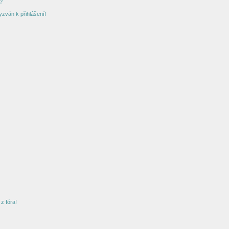
?
yzván k přihlášení!
z fóra!