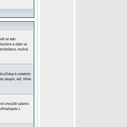
adě se tato
yloučeni a stále se
ministrátora, možná
á přístup k ostatním
o skupin, atd. Vřele
nit zneužití vašeho
přihlašujete z