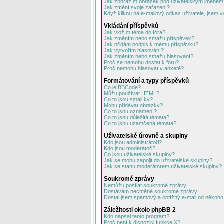
Jak zobrazím obrázek pod uživatelským jménem
Jak změní svoje zařazení?
Když kliknu na e-mailový odkaz uživatele, jsem v
Vkládání příspěvků
Jak vložím téma do fóra?
Jak změním nebo smažu příspěvek?
Jak přidám podpis k mému příspěvku?
Jak vytvořím hlasování?
Jak změním nebo smažu hlasování?
Proč se nemohu dostat k fóru?
Proč nemohu hlasovat v anketě?
Formátování a typy příspěvků
Co je BBCode?
Můžu používat HTML?
Co to jsou smajlíky?
Mohu přidávat obrázky?
Co to jsou oznámení?
Co to jsou důležitá témata?
Co to jsou uzamčená témata?
Uživatelské úrovně a skupiny
Kdo jsou administrátoři?
Kdo jsou moderátoři?
Co jsou uživatelské skupiny?
Jak se mohu zapojit do uživatelské skupiny?
Jak se stanu moderátorem uživatelské skupiny?
Soukromé zprávy
Nemůžu posílat soukromé zprávy!
Dostávám nechtěné soukromé zprávy!
Dostal jsem spamový a obtížný e-mail od někoho 
Záležitosti okolo phpBB 2
Kdo napsal tento program?
Proč není k dispozici funkce X?