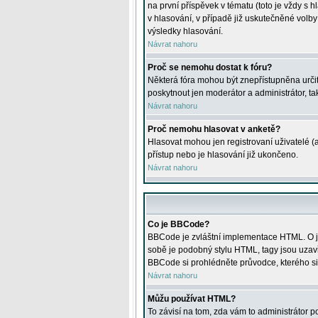
na první příspěvek v tématu (toto je vždy 
v hlasování, v případě již uskutečněné volb
výsledky hlasování.
Návrat nahoru
Proč se nemohu dostat k fóru?
Některá fóra mohou být znepřístupněna určitý
poskytnout jen moderátor a administrátor, tak
Návrat nahoru
Proč nemohu hlasovat v anketě?
Hlasovat mohou jen registrovaní uživatelé (
přístup nebo je hlasování již ukončeno.
Návrat nahoru
Co je BBCode?
BBCode je zvláštní implementace HTML. O je
sobě je podobný stylu HTML, tagy jsou uzavřen
BBCode si prohlédněte průvodce, kterého si
Návrat nahoru
Můžu používat HTML?
To závisí na tom, zda vám to administrátor po