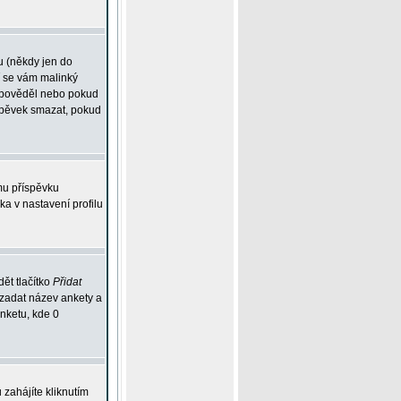
u (někdy jen do
í se vám malinký
odpověděl nebo pokud
íspěvek smazat, pokud
mu příspěvku
ka v nastavení profilu
ět tlačítko
Přidat
 zadat název ankety a
anketu, kde 0
zahájíte kliknutím