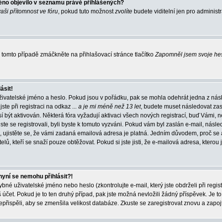
éno objevilo v seznamu právě přihlášených?
vaši přítomnost ve fóru
, pokud tuto možnost
zvolíte
budete viditelní jen pro administ
tomto případě zmáčkněte na přihlašovací stránce tlačítko
Zapomněl jsem svoje he
ásit!
živatelské jméno a heslo. Pokud jsou v pořádku, pak se mohla odehrát jedna z násl
ste při registraci na odkaz
... a je mi méně než 13 let
, budete muset následovat zas
í být aktivován. Některá fóra vyžadují aktivaci všech nových registrací, buď Vámi,
jste se registrovali, byli byste k tomuto vyzváni. Pokud vám byl zaslán e-mail, násle
, ujistěte se, že vámi zadaná emailová adresa je platná. Jedním důvodem, proč se 
elů, kteří se snaží pouze obtěžovat. Pokud si jste jisti, že e-mailová adresa, kterou j
nyní se nemohu přihlásit?!
né uživatelské jméno nebo heslo (zkontrolujte e-mail, který jste obdrželi při regis
čet. Pokud je to ten druhý případ, pak jste možná nevložili žádný příspěvek. Je to
nepřispěli, aby se zmenšila velikost databáze. Zkuste se zaregistrovat znovu a zapoj