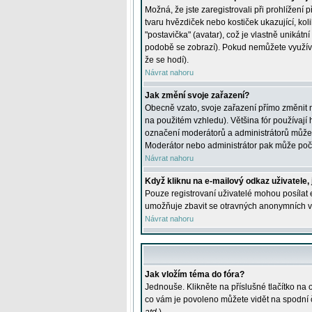
Možná, že jste zaregistrovali při prohlížení
tvaru hvězdiček nebo kostiček ukazující, kol
"postavička" (avatar), což je vlastně unikátn
podobě se zobrazí). Pokud nemůžete využívat 
že se hodí).
Návrat nahoru
Jak změní svoje zařazení?
Obecně vzato, svoje zařazení přímo změnit 
na použitém vzhledu). Většina fór používají h
označení moderátorů a administrátorů může m
Moderátor nebo administrátor pak může počet
Návrat nahoru
Když kliknu na e-mailový odkaz uživatele,
Pouze registrovaní uživatelé mohou posílat e
umožňuje zbavit se otravných anonymních vzk
Návrat nahoru
Jak vložím téma do fóra?
Jednouše. Klikněte na příslušné tlačítko na
co vám je povoleno můžete vidět na spodní 