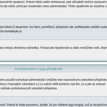
s hlasováním spojeno). Pokud nikdo zatím nehlasoval, pak uživatelé mohou vymazat
y to tak může učinit jen moderátor nebo administrátor. Tímto opatřením se snažíme z
m lidem či skupinám. Ke čtení, prohlížení, přispívání atd. potřebujete zvláštní auto
že kontaktujte je.
aby nebyly zkresleny výsledky). Pokud jste registrováni a stále nemůžete volit, zř
Formátování a typy příspěvků
ho použití rozhoduje administrátor (můžete toto nepovolit pro jednotlivé příspěv
y v hranatých závorkách [ a ] a nabízí větší kontrolu nad tím, co a jak se zobrazí. 
 můžete prohlédnout při odesílání příspěvku.
volí. Pokud to máte povoleno, zjistíte, že jen některé tagy fungují, což je
bezpečnos