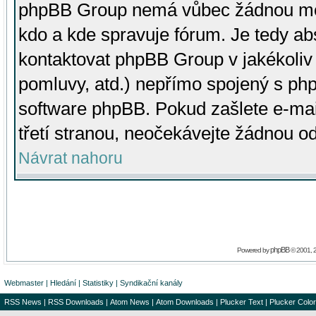
phpBB Group nemá vůbec žádnou moc 
kdo a kde spravuje fórum. Je tedy a
kontaktovat phpBB Group v jakékoliv p
pomluvy, atd.) nepřímo spojený s p
software phpBB. Pokud zašlete e-mai
třetí stranou, neočekávejte žádnou o
Návrat nahoru
phpBB
Powered by
© 2001, 
Webmaster
|
Hledání
|
Statistiky
|
Syndikační kanály
RSS News
|
RSS Downloads
|
Atom News
|
Atom Downloads
|
Plucker Text
|
Plucker Color