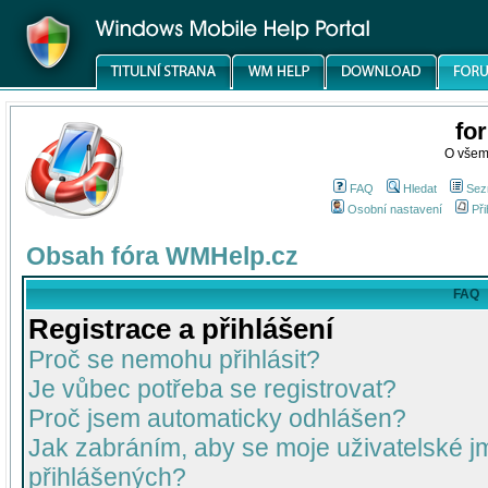
fo
O všem
FAQ
Hledat
Sez
Osobní nastavení
Při
Obsah fóra WMHelp.cz
FAQ
Registrace a přihlášení
Proč se nemohu přihlásit?
Je vůbec potřeba se registrovat?
Proč jsem automaticky odhlášen?
Jak zabráním, aby se moje uživatelské 
přihlášených?