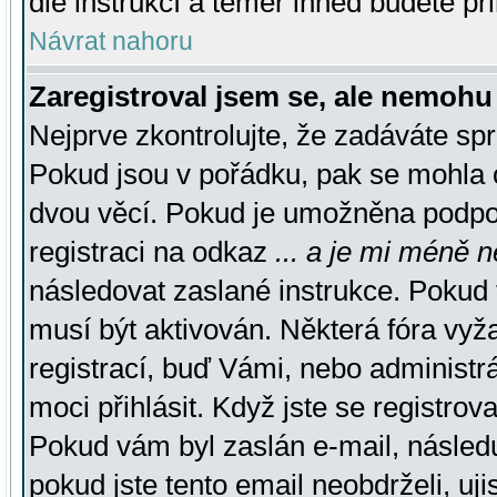
dle instrukcí a téměř ihned budete př
Návrat nahoru
Zaregistroval jsem se, ale nemohu 
Nejprve zkontrolujte, že zadáváte sp
Pokud jsou v pořádku, pak se mohla o
dvou věcí. Pokud je umožněna podpora
registraci na odkaz
... a je mi méně n
následovat zaslané instrukce. Pokud t
musí být aktivován. Některá fóra vyž
registrací, buď Vámi, nebo administr
moci přihlásit. Když jste se registrova
Pokud vám byl zaslán e-mail, násled
pokud jste tento email neobdrželi, uj