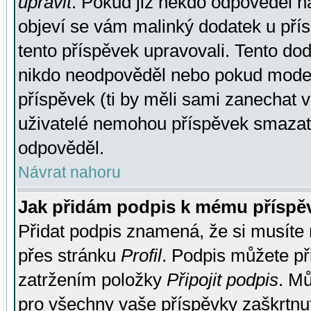
upravit
. Pokud již někdo odpověděl na
objeví se vám malinký dodatek u přísp
tento příspěvek upravovali. Tento do
nikdo neodpověděl nebo pokud moderá
příspěvek (ti by měli sami zanechat v
uživatelé nemohou příspěvek smazat,
odpověděl.
Návrat nahoru
Jak přidám podpis k mému příspě
Přidat podpis znamená, že si musíte n
přes stránku
Profil
. Podpis můžete p
zatržením položky
Připojit podpis
. Mů
pro všechny vaše příspěvky zaškrtnut