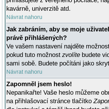
přihlašujete z veřejného počítače, na
kavárně, univerzitě atd.
Návrat nahoru
Jak zabráním, aby se moje uživate
právě přihlášených?
Ve vašem nastavení najděte možnos
pokud tuto možnost
zvolíte
budete vid
sami sobě. Budete počítáni jako skryt
Návrat nahoru
Zapomněl jsem heslo!
Nepanikařte! Vaše heslo můžeme obn
na přihlašovací stránce tlačítko
Zapom