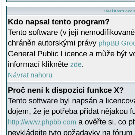
Záležitosti oko
Kdo napsal tento program?
Tento software (v její nemodifikované
chráněn autorskými právy
phpBB Gro
General Public Licence a může být vo
informací klikněte
.
zde
Návrat nahoru
Proč není k dispozici funkce X?
Tento software byl napsán a licenco
dojem, že je potřeba přidat nějakou f
a ověřte si, co 
http://www.phpbb.com
nevkládejte tyto požadavky na fóru