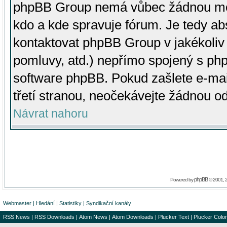
phpBB Group nemá vůbec žádnou moc 
kdo a kde spravuje fórum. Je tedy a
kontaktovat phpBB Group v jakékoliv p
pomluvy, atd.) nepřímo spojený s p
software phpBB. Pokud zašlete e-mai
třetí stranou, neočekávejte žádnou o
Návrat nahoru
phpBB
Powered by
© 2001, 
Webmaster
|
Hledání
|
Statistiky
|
Syndikační kanály
RSS News
|
RSS Downloads
|
Atom News
|
Atom Downloads
|
Plucker Text
|
Plucker Color