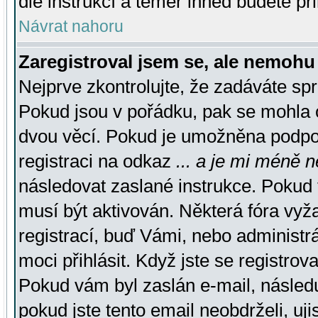
dle instrukcí a téměř ihned budete př
Návrat nahoru
Zaregistroval jsem se, ale nemohu 
Nejprve zkontrolujte, že zadáváte sp
Pokud jsou v pořádku, pak se mohla o
dvou věcí. Pokud je umožněna podpora
registraci na odkaz
... a je mi méně n
následovat zaslané instrukce. Pokud t
musí být aktivován. Některá fóra vyž
registrací, buď Vámi, nebo administr
moci přihlásit. Když jste se registrova
Pokud vám byl zaslán e-mail, násled
pokud jste tento email neobdrželi, uj