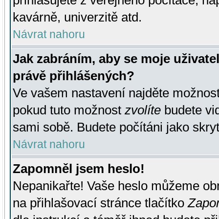
přihlašujete z veřejného počítače, na
kavárně, univerzitě atd.
Návrat nahoru
Jak zabráním, aby se moje uživate
právě přihlášených?
Ve vašem nastavení najděte možnos
pokud tuto možnost
zvolíte
budete vid
sami sobě. Budete počítáni jako skryt
Návrat nahoru
Zapomněl jsem heslo!
Nepanikařte! Vaše heslo můžeme obn
na přihlašovací stránce tlačítko
Zapom