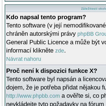
Záležitosti oko
Kdo napsal tento program?
Tento software (v její nemodifikované
chráněn autorskými právy
phpBB Gro
General Public Licence a může být vo
informací klikněte
.
zde
Návrat nahoru
Proč není k dispozici funkce X?
Tento software byl napsán a licenco
dojem, že je potřeba přidat nějakou f
a ověřte si, co 
http://www.phpbb.com
nevkládejte tyto požadavky na fóru