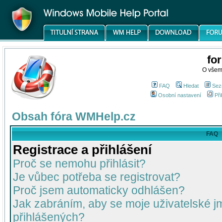
fo
O všem
FAQ
Hledat
Sez
Osobní nastavení
Při
Obsah fóra WMHelp.cz
FAQ
Registrace a přihlášení
Proč se nemohu přihlásit?
Je vůbec potřeba se registrovat?
Proč jsem automaticky odhlášen?
Jak zabráním, aby se moje uživatelské 
přihlášených?