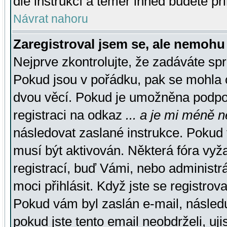
dle instrukcí a téměř ihned budete př
Návrat nahoru
Zaregistroval jsem se, ale nemohu 
Nejprve zkontrolujte, že zadáváte sp
Pokud jsou v pořádku, pak se mohla o
dvou věcí. Pokud je umožněna podpora
registraci na odkaz
... a je mi méně n
následovat zaslané instrukce. Pokud t
musí být aktivován. Některá fóra vyž
registrací, buď Vámi, nebo administr
moci přihlásit. Když jste se registrova
Pokud vám byl zaslán e-mail, násled
pokud jste tento email neobdrželi, uj