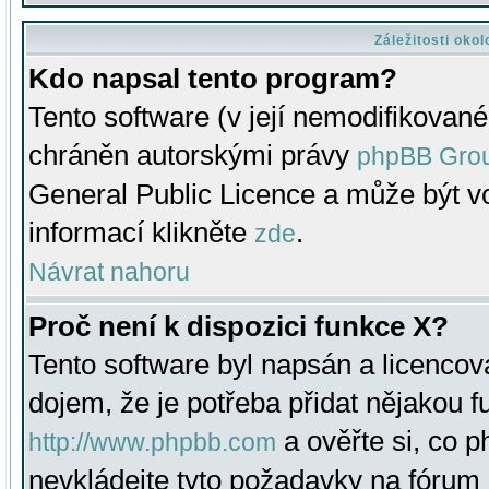
Záležitosti oko
Kdo napsal tento program?
Tento software (v její nemodifikované
chráněn autorskými právy
phpBB Gro
General Public Licence a může být vo
informací klikněte
.
zde
Návrat nahoru
Proč není k dispozici funkce X?
Tento software byl napsán a licenco
dojem, že je potřeba přidat nějakou f
a ověřte si, co 
http://www.phpbb.com
nevkládejte tyto požadavky na fóru