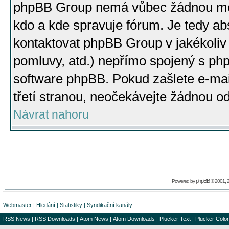
phpBB Group nemá vůbec žádnou moc 
kdo a kde spravuje fórum. Je tedy a
kontaktovat phpBB Group v jakékoliv p
pomluvy, atd.) nepřímo spojený s p
software phpBB. Pokud zašlete e-mai
třetí stranou, neočekávejte žádnou o
Návrat nahoru
phpBB
Powered by
© 2001, 
Webmaster
|
Hledání
|
Statistiky
|
Syndikační kanály
RSS News
|
RSS Downloads
|
Atom News
|
Atom Downloads
|
Plucker Text
|
Plucker Color