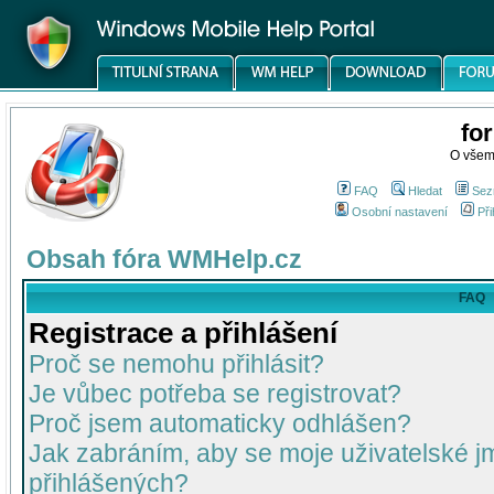
fo
O všem
FAQ
Hledat
Sez
Osobní nastavení
Při
Obsah fóra WMHelp.cz
FAQ
Registrace a přihlášení
Proč se nemohu přihlásit?
Je vůbec potřeba se registrovat?
Proč jsem automaticky odhlášen?
Jak zabráním, aby se moje uživatelské 
přihlášených?