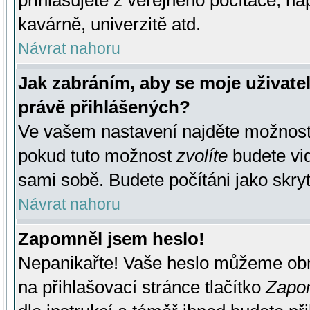
přihlašujete z veřejného počítače, na
kavárně, univerzitě atd.
Návrat nahoru
Jak zabráním, aby se moje uživate
právě přihlášených?
Ve vašem nastavení najděte možnos
pokud tuto možnost
zvolíte
budete vid
sami sobě. Budete počítáni jako skryt
Návrat nahoru
Zapomněl jsem heslo!
Nepanikařte! Vaše heslo můžeme obn
na přihlašovací stránce tlačítko
Zapom