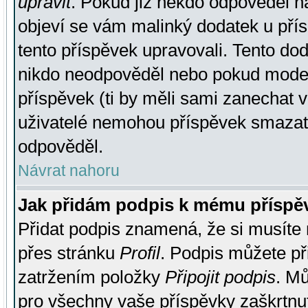
upravit
. Pokud již někdo odpověděl na
objeví se vám malinký dodatek u přísp
tento příspěvek upravovali. Tento do
nikdo neodpověděl nebo pokud moderá
příspěvek (ti by měli sami zanechat v
uživatelé nemohou příspěvek smazat,
odpověděl.
Návrat nahoru
Jak přidám podpis k mému příspě
Přidat podpis znamená, že si musíte n
přes stránku
Profil
. Podpis můžete p
zatržením položky
Připojit podpis
. Mů
pro všechny vaše příspěvky zaškrtnut