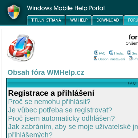
fo
O všem
FAQ
Hledat
Sez
Osobní nastavení
Při
Obsah fóra WMHelp.cz
FAQ
Registrace a přihlášení
Proč se nemohu přihlásit?
Je vůbec potřeba se registrovat?
Proč jsem automaticky odhlášen?
Jak zabráním, aby se moje uživatelské 
přihlášených?