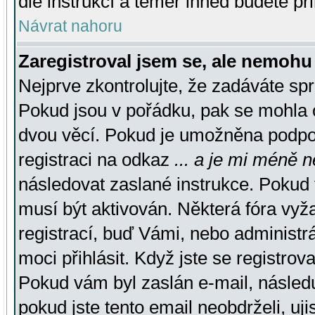
dle instrukcí a téměř ihned budete př
Návrat nahoru
Zaregistroval jsem se, ale nemohu 
Nejprve zkontrolujte, že zadáváte sp
Pokud jsou v pořádku, pak se mohla o
dvou věcí. Pokud je umožněna podpora
registraci na odkaz
... a je mi méně n
následovat zaslané instrukce. Pokud t
musí být aktivován. Některá fóra vyž
registrací, buď Vámi, nebo administr
moci přihlásit. Když jste se registrova
Pokud vám byl zaslán e-mail, násled
pokud jste tento email neobdrželi, uj