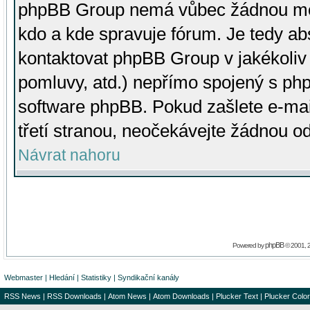
phpBB Group nemá vůbec žádnou moc 
kdo a kde spravuje fórum. Je tedy a
kontaktovat phpBB Group v jakékoliv p
pomluvy, atd.) nepřímo spojený s p
software phpBB. Pokud zašlete e-mai
třetí stranou, neočekávejte žádnou o
Návrat nahoru
phpBB
Powered by
© 2001, 
Webmaster
|
Hledání
|
Statistiky
|
Syndikační kanály
RSS News
|
RSS Downloads
|
Atom News
|
Atom Downloads
|
Plucker Text
|
Plucker Color