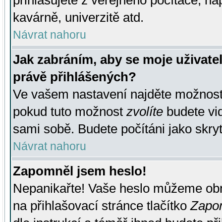
přihlašujete z veřejného počítače, na
kavárně, univerzitě atd.
Návrat nahoru
Jak zabráním, aby se moje uživate
právě přihlášených?
Ve vašem nastavení najděte možnos
pokud tuto možnost
zvolíte
budete vid
sami sobě. Budete počítáni jako skryt
Návrat nahoru
Zapomněl jsem heslo!
Nepanikařte! Vaše heslo můžeme obn
na přihlašovací stránce tlačítko
Zapom