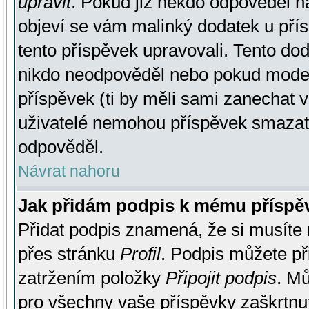
upravit
. Pokud již někdo odpověděl na
objeví se vám malinký dodatek u přísp
tento příspěvek upravovali. Tento do
nikdo neodpověděl nebo pokud moderá
příspěvek (ti by měli sami zanechat v
uživatelé nemohou příspěvek smazat,
odpověděl.
Návrat nahoru
Jak přidám podpis k mému příspě
Přidat podpis znamená, že si musíte n
přes stránku
Profil
. Podpis můžete p
zatržením položky
Připojit podpis
. Mů
pro všechny vaše příspěvky zaškrtnut