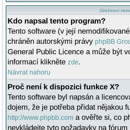
Záležitosti oko
Kdo napsal tento program?
Tento software (v její nemodifikované
chráněn autorskými právy
phpBB Gro
General Public Licence a může být vo
informací klikněte
.
zde
Návrat nahoru
Proč není k dispozici funkce X?
Tento software byl napsán a licenco
dojem, že je potřeba přidat nějakou f
a ověřte si, co 
http://www.phpbb.com
nevkládejte tyto požadavky na fóru