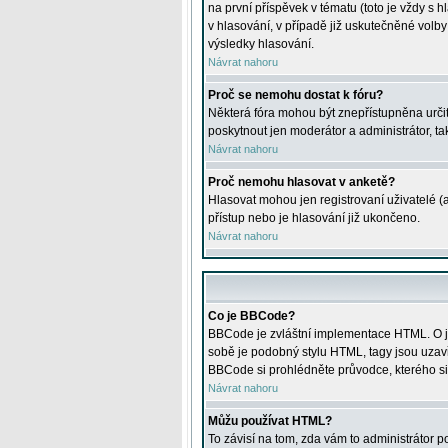
na první příspěvek v tématu (toto je vždy 
v hlasování, v případě již uskutečněné volb
výsledky hlasování.
Návrat nahoru
Proč se nemohu dostat k fóru?
Některá fóra mohou být znepřístupněna určitý
poskytnout jen moderátor a administrátor, tak
Návrat nahoru
Proč nemohu hlasovat v anketě?
Hlasovat mohou jen registrovaní uživatelé (
přístup nebo je hlasování již ukončeno.
Návrat nahoru
Co je BBCode?
BBCode je zvláštní implementace HTML. O je
sobě je podobný stylu HTML, tagy jsou uzavřen
BBCode si prohlédněte průvodce, kterého si
Návrat nahoru
Můžu používat HTML?
To závisí na tom, zda vám to administrátor po