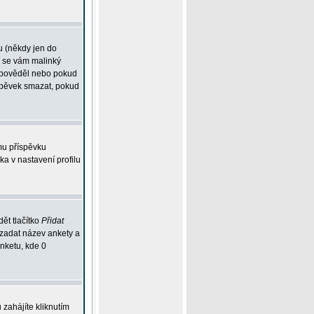
u (někdy jen do
í se vám malinký
odpověděl nebo pokud
íspěvek smazat, pokud
mu příspěvku
ka v nastavení profilu
ět tlačítko
Přidat
 zadat název ankety a
anketu, kde 0
zahájíte kliknutím