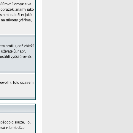
í úrovní, obvykle ve
ší obrázek, známý jako
s nimi naloží (v jaké
t na důvody (věříme,
m profilu, což záleží
 uživatelů, např.
osáhli vyšší úrovně.
volil). Toto opatření
pět do diskuze. To,
at v tomto fóru,