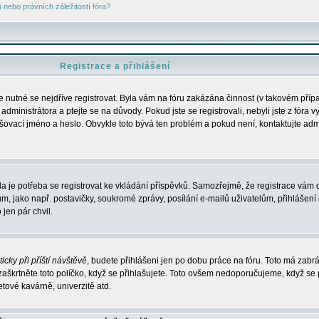
nebo právních záležitostí fóra?
Registrace a přihlášení
je nutné se nejdříve registrovat. Byla vám na fóru zakázána činnost (v takovém příp
dministrátora a ptejte se na důvody. Pokud jste se registrovali, nebyli jste z fóra v
lašovací jméno a heslo. Obvykle toto bývá ten problém a pokud není, kontaktujte ad
da je potřeba se registrovat ke vkládání příspěvků. Samozřejmě, že registrace vám d
ako např. postavičky, soukromé zprávy, posílání e-mailů uživatelům, přihlášení d
jen pár chvil.
icky při příští návštěvě
, budete přihlášeni jen po dobu práce na fóru. Toto má zabrá
 zaškrtněte toto políčko, když se přihlašujete. Toto ovšem nedoporučujeme, když se 
etové kavárně, univerzitě atd.