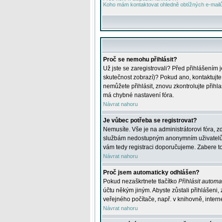
Koho mám kontaktovat ohledně obtížných e-mailů 
Proč se nemohu přihlásit?
Už jste se zaregistrovali? Před přihlášením 
skutečnost zobrazí)? Pokud ano, kontaktujte a
nemůžete přihlásit, znovu zkontrolujte přih
má chybné nastavení fóra.
Návrat nahoru
Je vůbec potřeba se registrovat?
Nemusíte. Vše je na administrátorovi fóra, z
službám nedostupným anonymním uživatelům, j
vám tedy registraci doporučujeme. Zabere to 
Návrat nahoru
Proč jsem automaticky odhlášen?
Pokud nezaškrtnete tlačítko
Přihlásit automat
účtu někým jiným. Abyste zůstali přihlášeni,
veřejného počítače, např. v knihovně, intern
Návrat nahoru