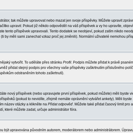
trátor, tak můžete upravovat nebo mazat jen svoje příspěvky. Můžete upravit zpráv
lačítko
upravit
. Pokud již někdo odpověděl na váš příspěvek a vy ho upravíte, objev
t jste tento příspěvek upravovali. Tento dodatek se neobjeví, pokud zatím nikdo ne
k (ti by měli sami zanechat vzkaz proč jej změnili). Normální uživatelé nemohou př
nějaký vytvořit. To uděláte přes stránku
Profil
. Podpis můžete přidat k právě psané
vněž přidat stejný podpis pro všechny vaše příspěvky zaškrtnutím příslušného políč
spěvkům odstraněním tohoto zaškrtnutí).
dáte nový příspěvek (nebo upravujete první příspěvek, pokud můžete) měli byste vid
íspěvků (pokud to nevidíte, zřejmě nemáte oprávnění vytvářet ankety). Měli byste
ím název otázky a klikněte na
Přidat odpověď
. Můžete také přidat časový limit pro 
které můžete zadat, určuje administrátor fóra.
ohou být upravována původním autorem, moderátorem nebo administrátorem. Úpravu 