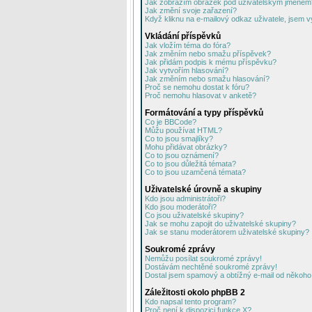
Jak zobrazím obrázek pod uživatelským jménem
Jak změní svoje zařazení?
Když kliknu na e-mailový odkaz uživatele, jsem v
Vkládání příspěvků
Jak vložím téma do fóra?
Jak změním nebo smažu příspěvek?
Jak přidám podpis k mému příspěvku?
Jak vytvořím hlasování?
Jak změním nebo smažu hlasování?
Proč se nemohu dostat k fóru?
Proč nemohu hlasovat v anketě?
Formátování a typy příspěvků
Co je BBCode?
Můžu používat HTML?
Co to jsou smajlíky?
Mohu přidávat obrázky?
Co to jsou oznámení?
Co to jsou důležitá témata?
Co to jsou uzamčená témata?
Uživatelské úrovně a skupiny
Kdo jsou administrátoři?
Kdo jsou moderátoři?
Co jsou uživatelské skupiny?
Jak se mohu zapojit do uživatelské skupiny?
Jak se stanu moderátorem uživatelské skupiny?
Soukromé zprávy
Nemůžu posílat soukromé zprávy!
Dostávám nechtěné soukromé zprávy!
Dostal jsem spamový a obtížný e-mail od někoho 
Záležitosti okolo phpBB 2
Kdo napsal tento program?
Proč není k dispozici funkce X?