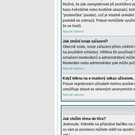
Možná, že jste zaregistrovali při prohlížení
tvaru hvězdiček nebo kostiček ukazující, kol
"postavička" (avatar), což je vlastně unikátn
podobě se zobrazí). Pokud nemůžete využívat 
že se hodí).
Návrat nahoru
Jak změní svoje zařazení?
Obecně vzato, svoje zařazení přímo změnit 
na použitém vzhledu). Většina fór používají h
označení moderátorů a administrátorů může m
Moderátor nebo administrátor pak může počet
Návrat nahoru
Když kliknu na e-mailový odkaz uživatele,
Pouze registrovaní uživatelé mohou posílat e
umožňuje zbavit se otravných anonymních vzk
Návrat nahoru
Jak vložím téma do fóra?
Jednouše. Klikněte na příslušné tlačítko na
co vám je povoleno můžete vidět na spodní 