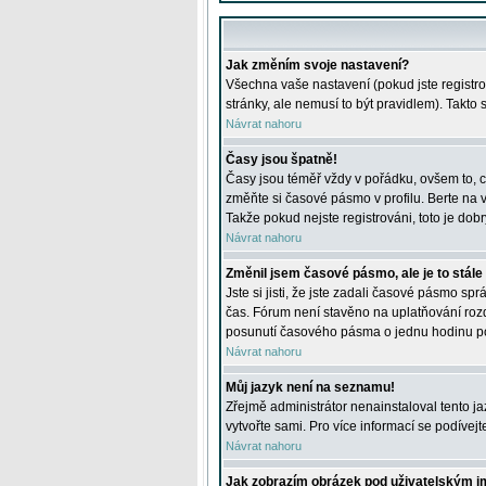
Jak změním svoje nastavení?
Všechna vaše nastavení (pokud jste registro
stránky, ale nemusí to být pravidlem). Takto
Návrat nahoru
Časy jsou špatně!
Časy jsou téměř vždy v pořádku, ovšem to, c
změňte si časové pásmo v profilu. Berte na
Takže pokud nejste registrováni, toto je dobr
Návrat nahoru
Změnil jsem časové pásmo, ale je to stále
Jste si jisti, že jste zadali časové pásmo sp
čas. Fórum není stavěno na uplatňování roz
posunutí časového pásma o jednu hodinu po 
Návrat nahoru
Můj jazyk není na seznamu!
Zřejmě administrátor nenainstaloval tento jaz
vytvořte sami. Pro více informací se podívej
Návrat nahoru
Jak zobrazím obrázek pod uživatelským 