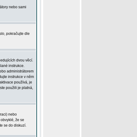
rátory nebo sami
slo
, pokračujte dle
edujících dvou věcí.
lané instrukce.
 nebo administrátorem
dujte instrukce v něm
aktivace používá, je
ste použili je platná,
traci) nebo
 obvyklé, že se
te se do diskuzí.