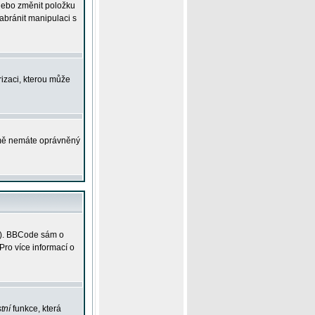
 nebo změnit položku
abránit manipulaci s
rizaci, kterou může
ejmě nemáte oprávněný
ky). BBCode sám o
Pro více informací o
tní
funkce, která