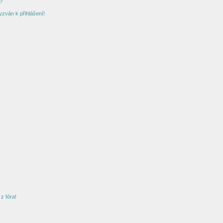
?
yzván k přihlášení!
z fóra!