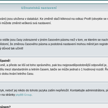
Uživatelská nastavení
váni) jsou uložena v databázi. Ke změně stačí kliknout na odkaz
Profil
(obvykle se n
 si můžete změnit veškerá svá nastavení.
o vidíte jsou časy zobrazené v jiném časovém pásmu než v tom, ve kterém se nacház
 vědomí, že změnou časového pásma a podobná nastavení mohou měnit jen registro
ý důvod tak učinit!
 špatně!
rávně, a přesto se liší od toho správného, pak tou nejpravděpodobnější odpovědí je, 
dílu mezi standardním a letním časem, takže se může jednat o 1 hodinový rozdíl. 
dobu trvání letního času.
yk, neboť jej nikdo do tohoto jazyka zatím nepřeložil. Kontaktujte administrátora, p
te na stránky
.
phpBB Group
jménem?