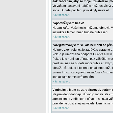
Jak zabráním, aby se moje uživatelské jm
Ve vašem nastavení najděte možnost
Skrýt 
sobě. Budete počítáni jako skrytý uživatel.
Návrat nahoru
Zapomněl jsem heslo!
Nepanikařte! Vaše heslo můžeme obnovit. V 
instrukcí a téměř ihned budete přihlášeni
Návrat nahoru
Zaregistroval jsem se, ale nemohu se přihl
Nejprve zkontrolujte, že zadáváte správné u
Pokud je umožněna podpora COPPA a klikli j
Pokud toto není ten případ, pak váš účet mus
před tím, než se budete moci přihlásit. Když 
obsažené, pokud jste tento email neobdrželi
zmenšit možnost výskytu
nežádoucích
uživat
kontaktujte administrátora fóra.
Návrat nahoru
V minulosti jsem se zaregistroval, ovšem 
Nejpravděpodobnější důvody: zadali jste chyb
administrátor z nějakého důvodu smazal váš ú
pravidelně odstraňují uživatelé, kteří ničím 
Návrat nahoru