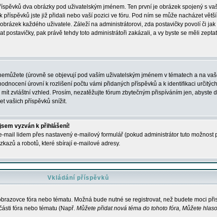
 příspěvků dva obrázky pod uživatelským jménem. Ten první je obrázek spojený s vaš
ik příspěvků jste již přidali nebo vaší pozici ve fóru. Pod ním se může nacházet vět
í obrázek každého uživatele. Záleží na administrátorovi, zda postavičky povolí či jak 
postavičky, pak právě tehdy toto administrátoři zakázali, a vy byste se měli zepta
nemůžete (úrovně se objevují pod vaším uživatelským jménem v tématech a na vaše
odnocení úrovní k rozlišení počtu vámi přidaných příspěvků a k identifikaci určitých
ít zvláštní vzhled. Prosím, nezatěžujte fórum zbytečným přispíváním jen, abyste d
 vašich příspěvků snížit.
 jsem vyzván k přihlášení!
-mail lidem přes nastavený e-mailový formulář (pokud administrátor tuto možnost po
azů a robotů, které sbírají e-mailové adresy.
Vkládání příspěvků
 obrazovce fóra nebo tématu. Možná bude nutné se registrovat, než budete moci přis
části fóra nebo tématu (Např.
Můžete přidat nová téma do tohoto fóra, Můžete hlasov