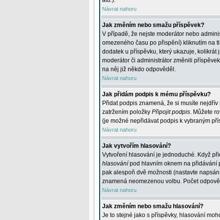
atd.
).
Návrat nahoru
Jak změním nebo smažu příspěvek?
V případě, že nejste moderátor nebo adminis
omezeného času po přispění) kliknutím na t
dodatek u příspěvku, který ukazuje, kolikrá
moderátor či administrátor změnili příspěve
na něj již někdo odpověděl.
Návrat nahoru
Jak přidám podpis k mému příspěvku?
Přidat podpis znamená, že si musíte nejdřív 
zatržením položky
Připojit podpis
. Můžete ro
(je možné nepřidávat podpis k vybraným pří
Návrat nahoru
Jak vytvořím hlasování?
Vytvoření hlasování je jednoduché. Když při
hlasování
pod hlavním oknem na přidávání př
pak alespoň dvě možnosti (nastavte napsán
znamená neomezenou volbu. Počet odpovědí, 
Návrat nahoru
Jak změním nebo smažu hlasování?
Je to stejné jako s příspěvky, hlasování m