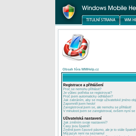
Obsah fóra WMHelp.cz
Registrace a přihlášení
Proč se nemohu přihlásit?
Je vůbec potřeba se registrovat?
Proč jsem automaticky odhlášen?
Jak zabráním, aby se moje uživatelské jméno ob
Zapomněl jsem heslo!
Zaregistroval jsem se, ale nemohu se přihlásit!
V minulosti jsem se zaregistroval, ovšem nyní se 
Uživatelská nastavení
Jak změním svoje nastavení?
Časy jsou špatně!
Změnil jsem časové pásmo, ale je to stále špatně
Můj jazyk není na seznamu!