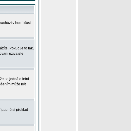
achází v horní části
íte. Pokud je to tak,
vaní uživatelé.
že se jedná o letní
Řešením může být
řípadně si překlad