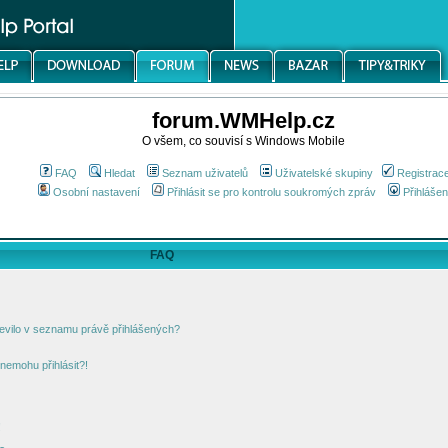
forum.WMHelp.cz
O všem, co souvisí s Windows Mobile
FAQ
Hledat
Seznam uživatelů
Uživatelské skupiny
Registrac
Osobní nastavení
Přihlásit se pro kontrolu soukromých zpráv
Přihlášen
FAQ
jevilo v seznamu právě přihlášených?
nemohu přihlásit?!
!