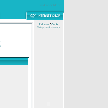
windowsmobile.cz
Reklama
/
Ceník
Vstup pro inzerenty
e
í