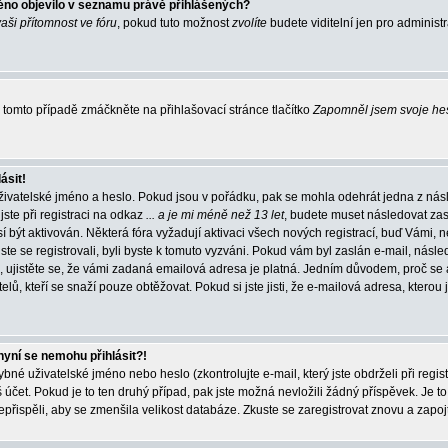
éno objevilo v seznamu právě přihlášených?
vaši přítomnost ve fóru
, pokud tuto možnost
zvolíte
budete viditelní jen pro administ
tomto případě zmáčkněte na přihlašovací stránce tlačítko
Zapomněl jsem svoje he
ásit!
živatelské jméno a heslo. Pokud jsou v pořádku, pak se mohla odehrát jedna z násl
ste při registraci na odkaz
... a je mi méně než 13 let
, budete muset následovat zas
í být aktivován. Některá fóra vyžadují aktivaci všech nových registrací, buď Vámi,
jste se registrovali, byli byste k tomuto vyzváni. Pokud vám byl zaslán e-mail, násle
, ujistěte se, že vámi zadaná emailová adresa je platná. Jedním důvodem, proč se 
elů, kteří se snaží pouze obtěžovat. Pokud si jste jisti, že e-mailová adresa, kterou j
nyní se nemohu přihlásit?!
né uživatelské jméno nebo heslo (zkontrolujte e-mail, který jste obdrželi při regis
čet. Pokud je to ten druhý případ, pak jste možná nevložili žádný příspěvek. Je to
nepřispěli, aby se zmenšila velikost databáze. Zkuste se zaregistrovat znovu a zapoj