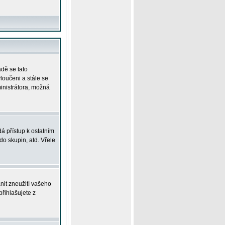
adě se tato
yloučeni a stále se
ministrátora, možná
á přístup k ostatním
o skupin, atd. Vřele
nit zneužití vašeho
přihlašujete z