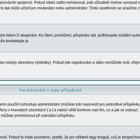
s hlasováním spojeno). Pokud nikdo zatím nehlasoval, pak uživatelé mohou vymazat
y to tak může učinit jen moderátor nebo administrátor. Tímto opatřením se snažíme z
m lidem či skupinám. Ke čtení, prohlížení, přispívání atd. potřebujete zvláštní auto
že kontaktujte je.
aby nebyly zkresleny výsledky). Pokud jste registrováni a stále nemůžete volit, zř
Formátování a typy příspěvků
ho použití rozhoduje administrátor (můžete toto nepovolit pro jednotlivé příspěv
y v hranatých závorkách [ a ] a nabízí větší kontrolu nad tím, co a jak se zobrazí. 
 můžete prohlédnout při odesílání příspěvku.
volí. Pokud to máte povoleno, zjistíte, že jen některé tagy fungují, což je
bezpečnos