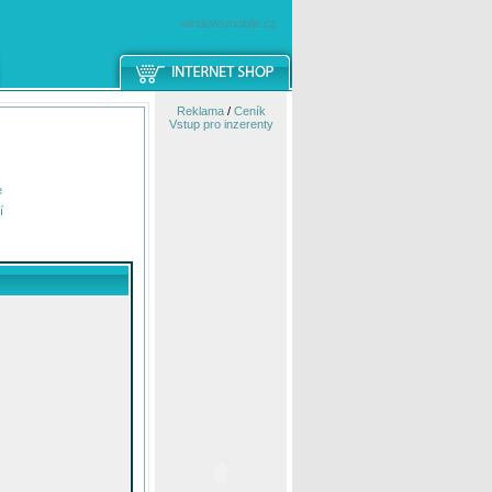
windowsmobile.cz
Reklama
/
Ceník
Vstup pro inzerenty
e
í