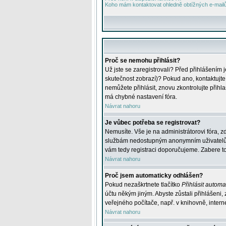
Koho mám kontaktovat ohledně obtížných e-mailů 
Proč se nemohu přihlásit?
Už jste se zaregistrovali? Před přihlášením 
skutečnost zobrazí)? Pokud ano, kontaktujte a
nemůžete přihlásit, znovu zkontrolujte přih
má chybné nastavení fóra.
Návrat nahoru
Je vůbec potřeba se registrovat?
Nemusíte. Vše je na administrátorovi fóra, z
službám nedostupným anonymním uživatelům, j
vám tedy registraci doporučujeme. Zabere to 
Návrat nahoru
Proč jsem automaticky odhlášen?
Pokud nezaškrtnete tlačítko
Přihlásit automat
účtu někým jiným. Abyste zůstali přihlášeni,
veřejného počítače, např. v knihovně, intern
Návrat nahoru