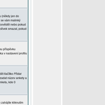
u (někdy jen do
í se vám malinký
odpověděl nebo pokud
íspěvek smazat, pokud
mu příspěvku
ka v nastavení profilu
ět tlačítko
Přidat
 zadat název ankety a
anketu, kde 0
zahájíte kliknutím