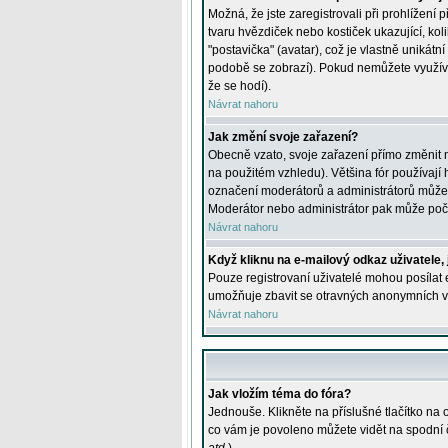
Možná, že jste zaregistrovali při prohlížení
tvaru hvězdiček nebo kostiček ukazující, kol
"postavička" (avatar), což je vlastně unikátn
podobě se zobrazí). Pokud nemůžete využívat 
že se hodí).
Návrat nahoru
Jak změní svoje zařazení?
Obecně vzato, svoje zařazení přímo změnit 
na použitém vzhledu). Většina fór používají h
označení moderátorů a administrátorů může m
Moderátor nebo administrátor pak může počet
Návrat nahoru
Když kliknu na e-mailový odkaz uživatele,
Pouze registrovaní uživatelé mohou posílat e
umožňuje zbavit se otravných anonymních vzk
Návrat nahoru
Jak vložím téma do fóra?
Jednouše. Klikněte na příslušné tlačítko na
co vám je povoleno můžete vidět na spodní 