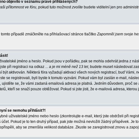
éno objevilo v seznamu právě přihlášených?
vaši přítomnost ve fóru
, pokud tuto možnost
zvolíte
budete viditelní jen pro administ
tomto případě zmáčkněte na přihlašovací stránce tlačítko
Zapomněl jsem svoje he
ásit!
živatelské jméno a heslo. Pokud jsou v pořádku, pak se mohla odehrát jedna z násl
ste při registraci na odkaz
... a je mi méně než 13 let
, budete muset následovat zas
í být aktivován. Některá fóra vyžadují aktivaci všech nových registrací, buď Vámi,
jste se registrovali, byli byste k tomuto vyzváni. Pokud vám byl zaslán e-mail, násle
, ujistěte se, že vámi zadaná emailová adresa je platná. Jedním důvodem, proč se 
elů, kteří se snaží pouze obtěžovat. Pokud si jste jisti, že e-mailová adresa, kterou j
nyní se nemohu přihlásit?!
né uživatelské jméno nebo heslo (zkontrolujte e-mail, který jste obdrželi při regis
čet. Pokud je to ten druhý případ, pak jste možná nevložili žádný příspěvek. Je to
nepřispěli, aby se zmenšila velikost databáze. Zkuste se zaregistrovat znovu a zapoj