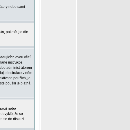
rátory nebo sami
slo
, pokračujte dle
edujících dvou věcí.
lané instrukce.
 nebo administrátorem
dujte instrukce v něm
aktivace používá, je
ste použili je platná,
traci) nebo
 obvyklé, že se
te se do diskuzí.