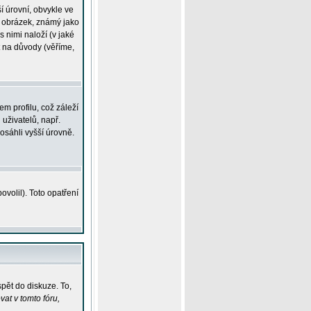
í úrovní, obvykle ve
ší obrázek, známý jako
s nimi naloží (v jaké
t na důvody (věříme,
m profilu, což záleží
 uživatelů, např.
osáhli vyšší úrovně.
volil). Toto opatření
pět do diskuze. To,
at v tomto fóru,