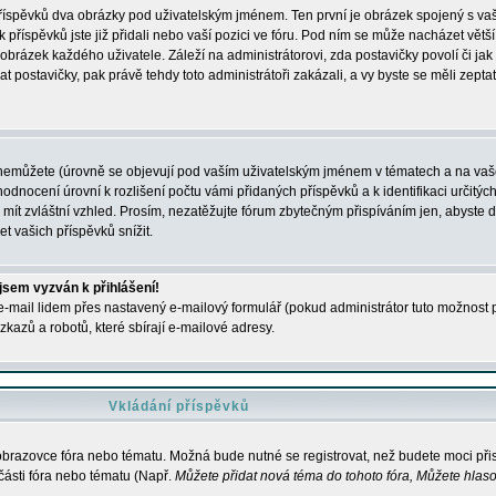
 příspěvků dva obrázky pod uživatelským jménem. Ten první je obrázek spojený s vaš
ik příspěvků jste již přidali nebo vaší pozici ve fóru. Pod ním se může nacházet vět
í obrázek každého uživatele. Záleží na administrátorovi, zda postavičky povolí či jak 
postavičky, pak právě tehdy toto administrátoři zakázali, a vy byste se měli zepta
nemůžete (úrovně se objevují pod vaším uživatelským jménem v tématech a na vaše
odnocení úrovní k rozlišení počtu vámi přidaných příspěvků a k identifikaci určitých
ít zvláštní vzhled. Prosím, nezatěžujte fórum zbytečným přispíváním jen, abyste d
 vašich příspěvků snížit.
 jsem vyzván k přihlášení!
-mail lidem přes nastavený e-mailový formulář (pokud administrátor tuto možnost po
azů a robotů, které sbírají e-mailové adresy.
Vkládání příspěvků
 obrazovce fóra nebo tématu. Možná bude nutné se registrovat, než budete moci přis
části fóra nebo tématu (Např.
Můžete přidat nová téma do tohoto fóra, Můžete hlasov