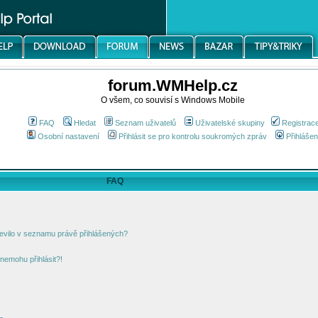
forum.WMHelp.cz
O všem, co souvisí s Windows Mobile
FAQ
Hledat
Seznam uživatelů
Uživatelské skupiny
Registrac
Osobní nastavení
Přihlásit se pro kontrolu soukromých zpráv
Přihlášen
FAQ
jevilo v seznamu právě přihlášených?
nemohu přihlásit?!
!