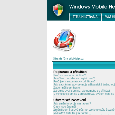
Obsah fóra WMHelp.cz
Registrace a přihlášení
Proč se nemohu přihlásit?
Je vůbec potřeba se registrovat?
Proč jsem automaticky odhlášen?
Jak zabráním, aby se moje uživatelské jméno ob
Zapomněl jsem heslo!
Zaregistroval jsem se, ale nemohu se přihlásit!
V minulosti jsem se zaregistroval, ovšem nyní se 
Uživatelská nastavení
Jak změním svoje nastavení?
Časy jsou špatně!
Změnil jsem časové pásmo, ale je to stále špatně
Můj jazyk není na seznamu!