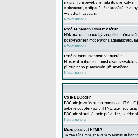
na první příspěvek v tématu (toto je vždy 
v hlasování, v případě již uskutečněné volb
výsledky hlasování.
Návrat nahoru
Proč se nemohu dostat k fóru?
Některá fóra mohou být znepřístupněna určitý
poskytnout jen moderátor a administrátor, tak
Návrat nahoru
Proč nemohu hlasovat v anketě?
Hlasovat mohou jen registrovaní uživatelé (
přístup nebo je hlasování již ukončeno.
Návrat nahoru
Co je BBCode?
BBCode je zvláštní implementace HTML. O je
sobě je podobný stylu HTML, tagy jsou uzavřen
BBCode si prohlédněte průvodce, kterého si
Návrat nahoru
Můžu používat HTML?
To závisí na tom, zda vám to administrátor po