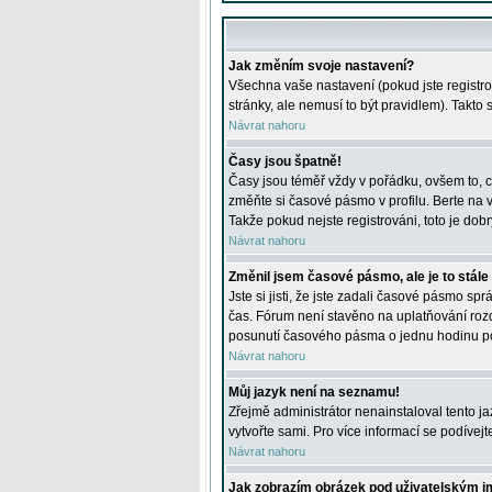
Jak změním svoje nastavení?
Všechna vaše nastavení (pokud jste registro
stránky, ale nemusí to být pravidlem). Takto
Návrat nahoru
Časy jsou špatně!
Časy jsou téměř vždy v pořádku, ovšem to, c
změňte si časové pásmo v profilu. Berte na
Takže pokud nejste registrováni, toto je dobr
Návrat nahoru
Změnil jsem časové pásmo, ale je to stále
Jste si jisti, že jste zadali časové pásmo sp
čas. Fórum není stavěno na uplatňování roz
posunutí časového pásma o jednu hodinu po 
Návrat nahoru
Můj jazyk není na seznamu!
Zřejmě administrátor nenainstaloval tento jaz
vytvořte sami. Pro více informací se podívej
Návrat nahoru
Jak zobrazím obrázek pod uživatelským 