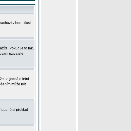
achází v horní části
íte. Pokud je to tak,
vaní uživatelé.
že se jedná o letní
Řešením může být
řípadně si překlad