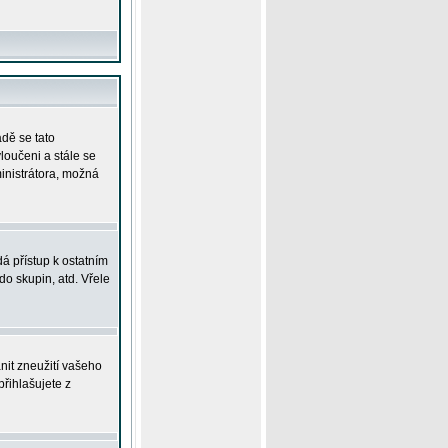
adě se tato
yloučeni a stále se
ministrátora, možná
á přístup k ostatním
o skupin, atd. Vřele
nit zneužití vašeho
přihlašujete z