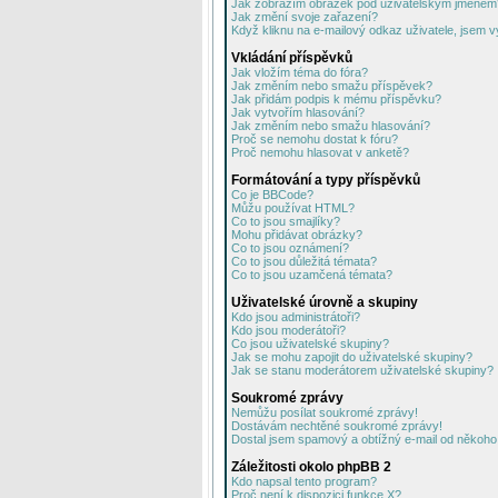
Jak zobrazím obrázek pod uživatelským jménem
Jak změní svoje zařazení?
Když kliknu na e-mailový odkaz uživatele, jsem v
Vkládání příspěvků
Jak vložím téma do fóra?
Jak změním nebo smažu příspěvek?
Jak přidám podpis k mému příspěvku?
Jak vytvořím hlasování?
Jak změním nebo smažu hlasování?
Proč se nemohu dostat k fóru?
Proč nemohu hlasovat v anketě?
Formátování a typy příspěvků
Co je BBCode?
Můžu používat HTML?
Co to jsou smajlíky?
Mohu přidávat obrázky?
Co to jsou oznámení?
Co to jsou důležitá témata?
Co to jsou uzamčená témata?
Uživatelské úrovně a skupiny
Kdo jsou administrátoři?
Kdo jsou moderátoři?
Co jsou uživatelské skupiny?
Jak se mohu zapojit do uživatelské skupiny?
Jak se stanu moderátorem uživatelské skupiny?
Soukromé zprávy
Nemůžu posílat soukromé zprávy!
Dostávám nechtěné soukromé zprávy!
Dostal jsem spamový a obtížný e-mail od někoho 
Záležitosti okolo phpBB 2
Kdo napsal tento program?
Proč není k dispozici funkce X?