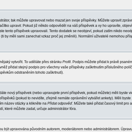
trátor, tak můžete upravovat nebo mazat jen svoje příspěvky. Můžete upravit zpráv
lačítko
upravit
. Pokud již někdo odpověděl na váš příspěvek a vy ho upravíte, objev
t jste tento příspěvek upravovali. Tento dodatek se neobjeví, pokud zatím nikdo ne
k (ti by měli sami zanechat vzkaz proč jej změnili). Normální uživatelé nemohou př
nějaký vytvořit. To uděláte přes stránku
Profil
. Podpis můžete přidat k právě psané
vněž přidat stejný podpis pro všechny vaše příspěvky zaškrtnutím příslušného políč
spěvkům odstraněním tohoto zaškrtnutí).
dáte nový příspěvek (nebo upravujete první příspěvek, pokud můžete) měli byste vid
íspěvků (pokud to nevidíte, zřejmě nemáte oprávnění vytvářet ankety). Měli byste
ím název otázky a klikněte na
Přidat odpověď
. Můžete také přidat časový limit pro 
které můžete zadat, určuje administrátor fóra.
ohou být upravována původním autorem, moderátorem nebo administrátorem. Úpravu 