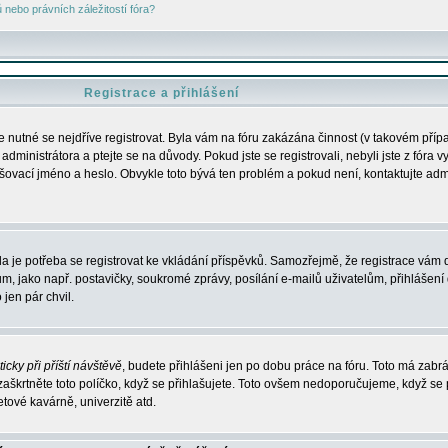
nebo právních záležitostí fóra?
Registrace a přihlášení
je nutné se nejdříve registrovat. Byla vám na fóru zakázána činnost (v takovém příp
dministrátora a ptejte se na důvody. Pokud jste se registrovali, nebyli jste z fóra v
lašovací jméno a heslo. Obvykle toto bývá ten problém a pokud není, kontaktujte ad
da je potřeba se registrovat ke vkládání příspěvků. Samozřejmě, že registrace vám d
ako např. postavičky, soukromé zprávy, posílání e-mailů uživatelům, přihlášení d
jen pár chvil.
icky při příští návštěvě
, budete přihlášeni jen po dobu práce na fóru. Toto má zabrá
 zaškrtněte toto políčko, když se přihlašujete. Toto ovšem nedoporučujeme, když se 
etové kavárně, univerzitě atd.