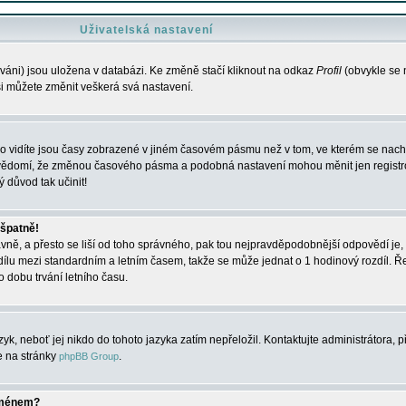
Uživatelská nastavení
váni) jsou uložena v databázi. Ke změně stačí kliknout na odkaz
Profil
(obvykle se n
 si můžete změnit veškerá svá nastavení.
o vidíte jsou časy zobrazené v jiném časovém pásmu než v tom, ve kterém se nacház
 vědomí, že změnou časového pásma a podobná nastavení mohou měnit jen registro
ý důvod tak učinit!
 špatně!
rávně, a přesto se liší od toho správného, pak tou nejpravděpodobnější odpovědí je, 
dílu mezi standardním a letním časem, takže se může jednat o 1 hodinový rozdíl. 
dobu trvání letního času.
yk, neboť jej nikdo do tohoto jazyka zatím nepřeložil. Kontaktujte administrátora, p
te na stránky
.
phpBB Group
jménem?