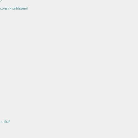
?
yzván k přihlášení!
z fóra!