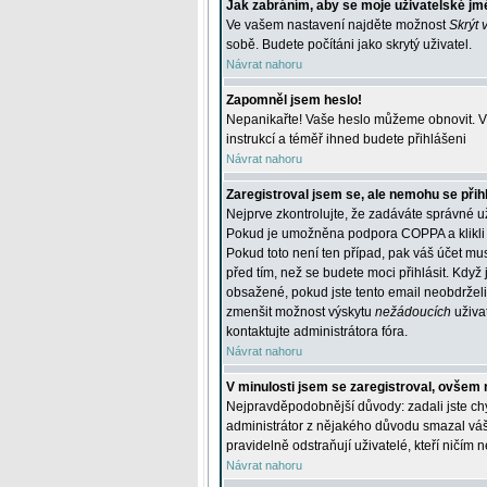
Jak zabráním, aby se moje uživatelské jm
Ve vašem nastavení najděte možnost
Skrýt 
sobě. Budete počítáni jako skrytý uživatel.
Návrat nahoru
Zapomněl jsem heslo!
Nepanikařte! Vaše heslo můžeme obnovit. V 
instrukcí a téměř ihned budete přihlášeni
Návrat nahoru
Zaregistroval jsem se, ale nemohu se přihl
Nejprve zkontrolujte, že zadáváte správné u
Pokud je umožněna podpora COPPA a klikli j
Pokud toto není ten případ, pak váš účet mus
před tím, než se budete moci přihlásit. Když 
obsažené, pokud jste tento email neobdrželi
zmenšit možnost výskytu
nežádoucích
uživat
kontaktujte administrátora fóra.
Návrat nahoru
V minulosti jsem se zaregistroval, ovšem 
Nejpravděpodobnější důvody: zadali jste chyb
administrátor z nějakého důvodu smazal váš ú
pravidelně odstraňují uživatelé, kteří ničím 
Návrat nahoru