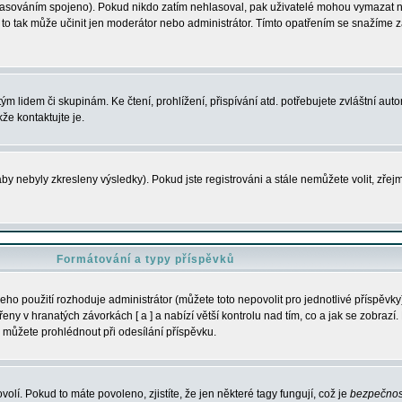
s hlasováním spojeno). Pokud nikdo zatím nehlasoval, pak uživatelé mohou vymazat
y to tak může učinit jen moderátor nebo administrátor. Tímto opatřením se snažíme z
m lidem či skupinám. Ke čtení, prohlížení, přispívání atd. potřebujete zvláštní auto
že kontaktujte je.
aby nebyly zkresleny výsledky). Pokud jste registrováni a stále nemůžete volit, zř
Formátování a typy příspěvků
ho použití rozhoduje administrátor (můžete toto nepovolit pro jednotlivé příspěv
y v hranatých závorkách [ a ] a nabízí větší kontrolu nad tím, co a jak se zobrazí. 
 můžete prohlédnout při odesílání příspěvku.
volí. Pokud to máte povoleno, zjistíte, že jen některé tagy fungují, což je
bezpečnos