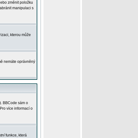
 nebo změnit položku
abránit manipulaci s
rizaci, kterou může
ejmě nemáte oprávněný
ky). BBCode sám o
Pro více informací o
tní
funkce, která