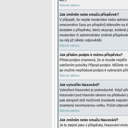
atd.
).
Návrat nahoru
Jak změním nebo smažu příspěvek?
V případě, že nejste moderátor nebo adminis
omezeného času po přispění) kliknutím na t
dodatek u příspěvku, který ukazuje, kolikrá
moderátor či administrátor změnili příspěve
na něj již někdo odpověděl.
Návrat nahoru
Jak přidám podpis k mému příspěvku?
Přidat podpis znamená, že si musíte nejdřív 
zatržením položky
Připojit podpis
. Můžete ro
(je možné nepřidávat podpis k vybraným pří
Návrat nahoru
Jak vytvořím hlasování?
Vytvoření hlasování je jednoduché. Když při
hlasování
pod hlavním oknem na přidávání př
pak alespoň dvě možnosti (nastavte napsán
znamená neomezenou volbu. Počet odpovědí, 
Návrat nahoru
Jak změním nebo smažu hlasování?
Je to stejné jako s příspěvky, hlasování m