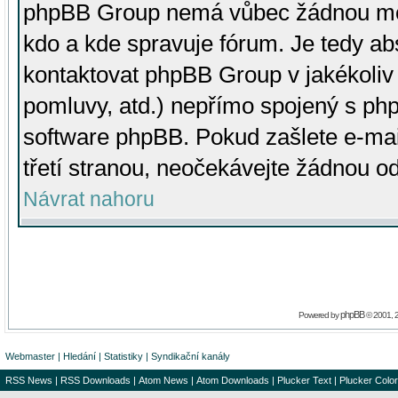
phpBB Group nemá vůbec žádnou moc 
kdo a kde spravuje fórum. Je tedy a
kontaktovat phpBB Group v jakékoliv p
pomluvy, atd.) nepřímo spojený s p
software phpBB. Pokud zašlete e-mai
třetí stranou, neočekávejte žádnou o
Návrat nahoru
phpBB
Powered by
© 2001, 
Webmaster
|
Hledání
|
Statistiky
|
Syndikační kanály
RSS News
|
RSS Downloads
|
Atom News
|
Atom Downloads
|
Plucker Text
|
Plucker Color