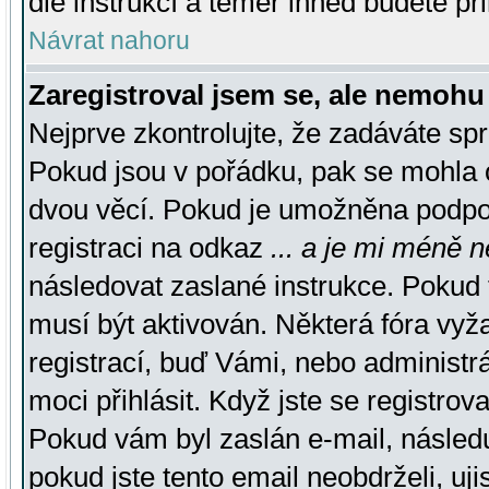
dle instrukcí a téměř ihned budete př
Návrat nahoru
Zaregistroval jsem se, ale nemohu 
Nejprve zkontrolujte, že zadáváte sp
Pokud jsou v pořádku, pak se mohla o
dvou věcí. Pokud je umožněna podpora
registraci na odkaz
... a je mi méně n
následovat zaslané instrukce. Pokud t
musí být aktivován. Některá fóra vyž
registrací, buď Vámi, nebo administr
moci přihlásit. Když jste se registrova
Pokud vám byl zaslán e-mail, násled
pokud jste tento email neobdrželi, uj