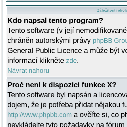
Záležitosti oko
Kdo napsal tento program?
Tento software (v její nemodifikované
chráněn autorskými právy
phpBB Gro
General Public Licence a může být vo
informací klikněte
.
zde
Návrat nahoru
Proč není k dispozici funkce X?
Tento software byl napsán a licenco
dojem, že je potřeba přidat nějakou f
a ověřte si, co 
http://www.phpbb.com
nevkládejte tyto požadavky na fóru