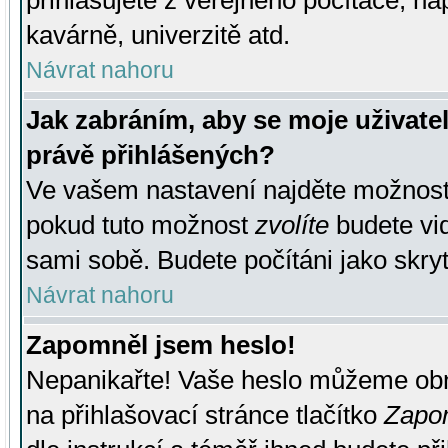
přihlašujete z veřejného počítače, na
kavárně, univerzitě atd.
Návrat nahoru
Jak zabráním, aby se moje uživate
právě přihlášených?
Ve vašem nastavení najděte možnos
pokud tuto možnost
zvolíte
budete vid
sami sobě. Budete počítáni jako skryt
Návrat nahoru
Zapomněl jsem heslo!
Nepanikařte! Vaše heslo můžeme obn
na přihlašovací stránce tlačítko
Zapom