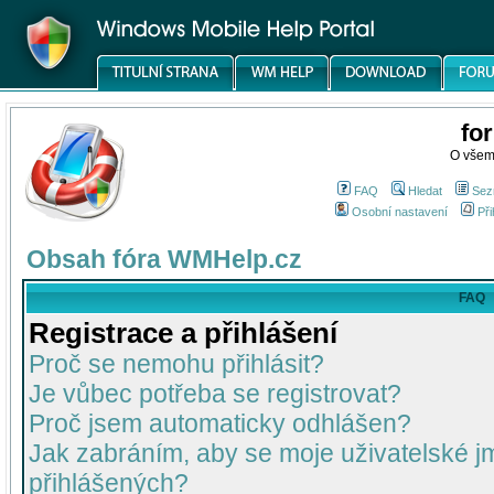
fo
O všem
FAQ
Hledat
Sez
Osobní nastavení
Při
Obsah fóra WMHelp.cz
FAQ
Registrace a přihlášení
Proč se nemohu přihlásit?
Je vůbec potřeba se registrovat?
Proč jsem automaticky odhlášen?
Jak zabráním, aby se moje uživatelské 
přihlášených?