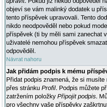
upravit
. Pokud již někdo odpověděl na
objeví se vám malinký dodatek u přísp
tento příspěvek upravovali. Tento do
nikdo neodpověděl nebo pokud moderá
příspěvek (ti by měli sami zanechat v
uživatelé nemohou příspěvek smazat,
odpověděl.
Návrat nahoru
Jak přidám podpis k mému příspě
Přidat podpis znamená, že si musíte n
přes stránku
Profil
. Podpis můžete p
zatržením položky
Připojit podpis
. Mů
pro všechny vaše příspěvky zaškrtnut