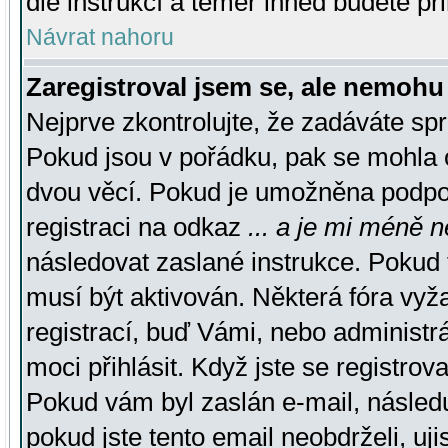
dle instrukcí a téměř ihned budete př
Návrat nahoru
Zaregistroval jsem se, ale nemohu 
Nejprve zkontrolujte, že zadáváte sp
Pokud jsou v pořádku, pak se mohla o
dvou věcí. Pokud je umožněna podpora
registraci na odkaz
... a je mi méně n
následovat zaslané instrukce. Pokud t
musí být aktivován. Některá fóra vyž
registrací, buď Vámi, nebo administr
moci přihlásit. Když jste se registrova
Pokud vám byl zaslán e-mail, násled
pokud jste tento email neobdrželi, uj