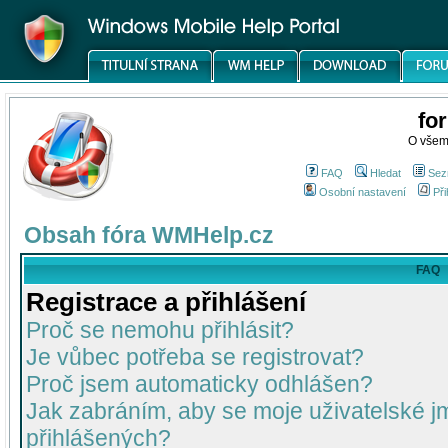
fo
O všem
FAQ
Hledat
Sez
Osobní nastavení
Při
Obsah fóra WMHelp.cz
FAQ
Registrace a přihlášení
Proč se nemohu přihlásit?
Je vůbec potřeba se registrovat?
Proč jsem automaticky odhlášen?
Jak zabráním, aby se moje uživatelské 
přihlášených?