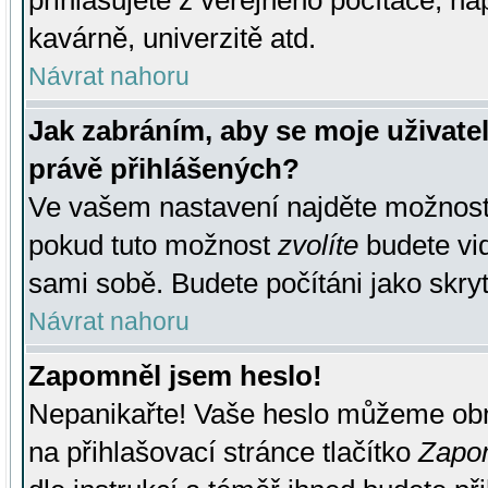
přihlašujete z veřejného počítače, na
kavárně, univerzitě atd.
Návrat nahoru
Jak zabráním, aby se moje uživate
právě přihlášených?
Ve vašem nastavení najděte možnos
pokud tuto možnost
zvolíte
budete vid
sami sobě. Budete počítáni jako skryt
Návrat nahoru
Zapomněl jsem heslo!
Nepanikařte! Vaše heslo můžeme obn
na přihlašovací stránce tlačítko
Zapom