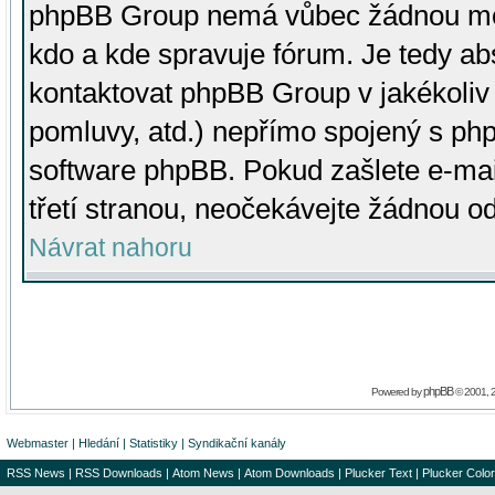
phpBB Group nemá vůbec žádnou moc 
kdo a kde spravuje fórum. Je tedy a
kontaktovat phpBB Group v jakékoliv p
pomluvy, atd.) nepřímo spojený s p
software phpBB. Pokud zašlete e-mai
třetí stranou, neočekávejte žádnou o
Návrat nahoru
phpBB
Powered by
© 2001, 
Webmaster
|
Hledání
|
Statistiky
|
Syndikační kanály
RSS News
|
RSS Downloads
|
Atom News
|
Atom Downloads
|
Plucker Text
|
Plucker Color