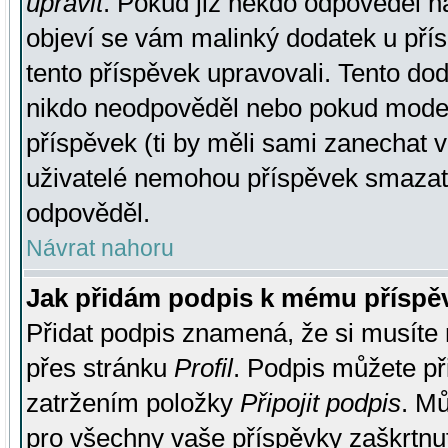
upravit
. Pokud již někdo odpověděl na
objeví se vám malinký dodatek u přísp
tento příspěvek upravovali. Tento do
nikdo neodpověděl nebo pokud moderá
příspěvek (ti by měli sami zanechat v
uživatelé nemohou příspěvek smazat,
odpověděl.
Návrat nahoru
Jak přidám podpis k mému příspě
Přidat podpis znamená, že si musíte n
přes stránku
Profil
. Podpis můžete p
zatržením položky
Připojit podpis
. Mů
pro všechny vaše příspěvky zaškrtnut