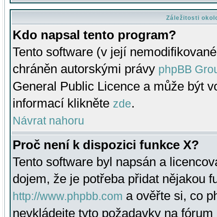
Záležitosti oko
Kdo napsal tento program?
Tento software (v její nemodifikované
chráněn autorskými právy
phpBB Gro
General Public Licence a může být vo
informací klikněte
.
zde
Návrat nahoru
Proč není k dispozici funkce X?
Tento software byl napsán a licenco
dojem, že je potřeba přidat nějakou f
a ověřte si, co 
http://www.phpbb.com
nevkládejte tyto požadavky na fóru