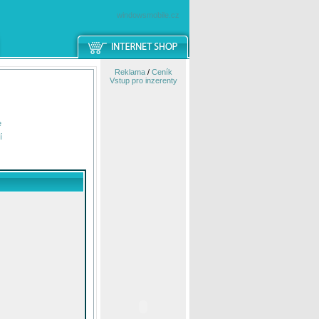
windowsmobile.cz
Reklama
/
Ceník
Vstup pro inzerenty
e
í