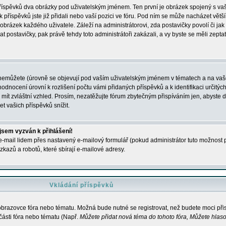
 příspěvků dva obrázky pod uživatelským jménem. Ten první je obrázek spojený s vaš
ik příspěvků jste již přidali nebo vaší pozici ve fóru. Pod ním se může nacházet vět
í obrázek každého uživatele. Záleží na administrátorovi, zda postavičky povolí či jak 
postavičky, pak právě tehdy toto administrátoři zakázali, a vy byste se měli zepta
nemůžete (úrovně se objevují pod vaším uživatelským jménem v tématech a na vaše
odnocení úrovní k rozlišení počtu vámi přidaných příspěvků a k identifikaci určitých
ít zvláštní vzhled. Prosím, nezatěžujte fórum zbytečným přispíváním jen, abyste d
 vašich příspěvků snížit.
 jsem vyzván k přihlášení!
-mail lidem přes nastavený e-mailový formulář (pokud administrátor tuto možnost po
azů a robotů, které sbírají e-mailové adresy.
Vkládání příspěvků
 obrazovce fóra nebo tématu. Možná bude nutné se registrovat, než budete moci přis
části fóra nebo tématu (Např.
Můžete přidat nová téma do tohoto fóra, Můžete hlasov