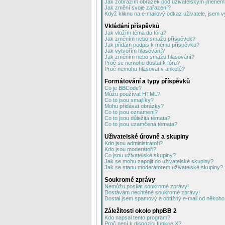
Jak zobrazím obrázek pod uživatelským jménem
Jak změní svoje zařazení?
Když kliknu na e-mailový odkaz uživatele, jsem v
Vkládání příspěvků
Jak vložím téma do fóra?
Jak změním nebo smažu příspěvek?
Jak přidám podpis k mému příspěvku?
Jak vytvořím hlasování?
Jak změním nebo smažu hlasování?
Proč se nemohu dostat k fóru?
Proč nemohu hlasovat v anketě?
Formátování a typy příspěvků
Co je BBCode?
Můžu používat HTML?
Co to jsou smajlíky?
Mohu přidávat obrázky?
Co to jsou oznámení?
Co to jsou důležitá témata?
Co to jsou uzamčená témata?
Uživatelské úrovně a skupiny
Kdo jsou administrátoři?
Kdo jsou moderátoři?
Co jsou uživatelské skupiny?
Jak se mohu zapojit do uživatelské skupiny?
Jak se stanu moderátorem uživatelské skupiny?
Soukromé zprávy
Nemůžu posílat soukromé zprávy!
Dostávám nechtěné soukromé zprávy!
Dostal jsem spamový a obtížný e-mail od někoho 
Záležitosti okolo phpBB 2
Kdo napsal tento program?
Proč není k dispozici funkce X?