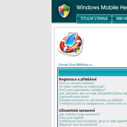
Obsah fóra WMHelp.cz
Registrace a přihlášení
Proč se nemohu přihlásit?
Je vůbec potřeba se registrovat?
Proč jsem automaticky odhlášen?
Jak zabráním, aby se moje uživatelské jméno ob
Zapomněl jsem heslo!
Zaregistroval jsem se, ale nemohu se přihlásit!
V minulosti jsem se zaregistroval, ovšem nyní se 
Uživatelská nastavení
Jak změním svoje nastavení?
Časy jsou špatně!
Změnil jsem časové pásmo, ale je to stále špatně
Můj jazyk není na seznamu!