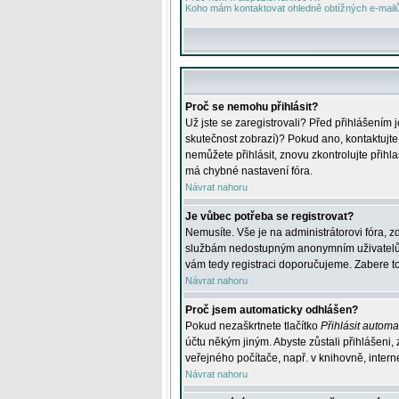
Koho mám kontaktovat ohledně obtížných e-mailů 
Proč se nemohu přihlásit?
Už jste se zaregistrovali? Před přihlášením 
skutečnost zobrazí)? Pokud ano, kontaktujte a
nemůžete přihlásit, znovu zkontrolujte přih
má chybné nastavení fóra.
Návrat nahoru
Je vůbec potřeba se registrovat?
Nemusíte. Vše je na administrátorovi fóra, z
službám nedostupným anonymním uživatelům, j
vám tedy registraci doporučujeme. Zabere to 
Návrat nahoru
Proč jsem automaticky odhlášen?
Pokud nezaškrtnete tlačítko
Přihlásit automat
účtu někým jiným. Abyste zůstali přihlášeni,
veřejného počítače, např. v knihovně, intern
Návrat nahoru