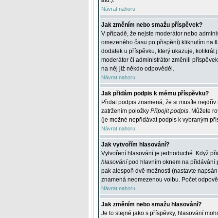
atd.
).
Návrat nahoru
Jak změním nebo smažu příspěvek?
V případě, že nejste moderátor nebo adminis
omezeného času po přispění) kliknutím na t
dodatek u příspěvku, který ukazuje, kolikrá
moderátor či administrátor změnili příspěve
na něj již někdo odpověděl.
Návrat nahoru
Jak přidám podpis k mému příspěvku?
Přidat podpis znamená, že si musíte nejdřív 
zatržením položky
Připojit podpis
. Můžete ro
(je možné nepřidávat podpis k vybraným pří
Návrat nahoru
Jak vytvořím hlasování?
Vytvoření hlasování je jednoduché. Když při
hlasování
pod hlavním oknem na přidávání př
pak alespoň dvě možnosti (nastavte napsán
znamená neomezenou volbu. Počet odpovědí, 
Návrat nahoru
Jak změním nebo smažu hlasování?
Je to stejné jako s příspěvky, hlasování m