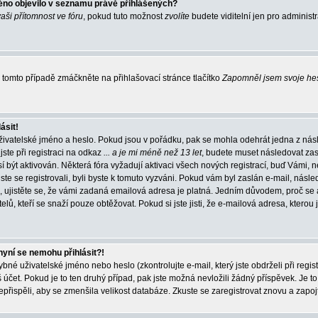
éno objevilo v seznamu právě přihlášených?
vaši přítomnost ve fóru
, pokud tuto možnost
zvolíte
budete viditelní jen pro administ
tomto případě zmáčkněte na přihlašovací stránce tlačítko
Zapomněl jsem svoje he
ásit!
živatelské jméno a heslo. Pokud jsou v pořádku, pak se mohla odehrát jedna z násl
ste při registraci na odkaz
... a je mi méně než 13 let
, budete muset následovat zas
í být aktivován. Některá fóra vyžadují aktivaci všech nových registrací, buď Vámi,
jste se registrovali, byli byste k tomuto vyzváni. Pokud vám byl zaslán e-mail, násle
, ujistěte se, že vámi zadaná emailová adresa je platná. Jedním důvodem, proč se 
elů, kteří se snaží pouze obtěžovat. Pokud si jste jisti, že e-mailová adresa, kterou j
nyní se nemohu přihlásit?!
né uživatelské jméno nebo heslo (zkontrolujte e-mail, který jste obdrželi při regis
čet. Pokud je to ten druhý případ, pak jste možná nevložili žádný příspěvek. Je to
nepřispěli, aby se zmenšila velikost databáze. Zkuste se zaregistrovat znovu a zapoj