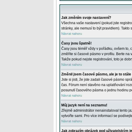
Jak změním svoje nastavení?
Všechna vaše nastavení (pokud jste registro
stránky, ale nemusí to být pravidlem). Takto
Návrat nahoru
Časy jsou špatně!
Časy jsou téměř vždy v pořádku, ovšem to, c
změňte si časové pásmo v profilu. Berte na
Takže pokud nejste registrováni, toto je dobr
Návrat nahoru
Změnil jsem časové pásmo, ale je to stále
Jste si jisti, že jste zadali časové pásmo sp
čas. Fórum není stavěno na uplatňování roz
posunutí časového pásma o jednu hodinu po 
Návrat nahoru
Můj jazyk není na seznamu!
Zřejmě administrátor nenainstaloval tento jaz
vytvořte sami. Pro více informací se podívej
Návrat nahoru
Jak zobrazím obrázek pod uživatelským 