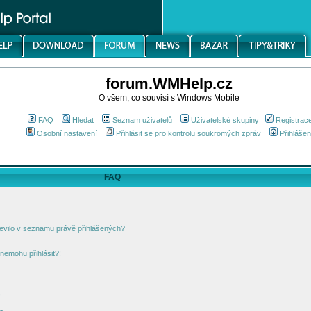
forum.WMHelp.cz
O všem, co souvisí s Windows Mobile
FAQ
Hledat
Seznam uživatelů
Uživatelské skupiny
Registrac
Osobní nastavení
Přihlásit se pro kontrolu soukromých zpráv
Přihlášen
FAQ
jevilo v seznamu právě přihlášených?
nemohu přihlásit?!
!