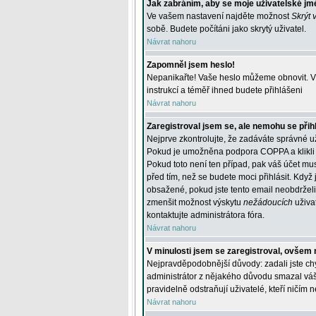
Jak zabráním, aby se moje uživatelské jm
Ve vašem nastavení najděte možnost
Skrýt 
sobě. Budete počítáni jako skrytý uživatel.
Návrat nahoru
Zapomněl jsem heslo!
Nepanikařte! Vaše heslo můžeme obnovit. V 
instrukcí a téměř ihned budete přihlášeni
Návrat nahoru
Zaregistroval jsem se, ale nemohu se přihl
Nejprve zkontrolujte, že zadáváte správné u
Pokud je umožněna podpora COPPA a klikli j
Pokud toto není ten případ, pak váš účet mus
před tím, než se budete moci přihlásit. Když 
obsažené, pokud jste tento email neobdrželi
zmenšit možnost výskytu
nežádoucích
uživat
kontaktujte administrátora fóra.
Návrat nahoru
V minulosti jsem se zaregistroval, ovšem 
Nejpravděpodobnější důvody: zadali jste chyb
administrátor z nějakého důvodu smazal váš ú
pravidelně odstraňují uživatelé, kteří ničím 
Návrat nahoru