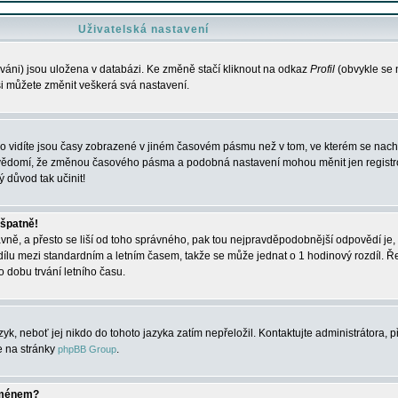
Uživatelská nastavení
váni) jsou uložena v databázi. Ke změně stačí kliknout na odkaz
Profil
(obvykle se n
 si můžete změnit veškerá svá nastavení.
o vidíte jsou časy zobrazené v jiném časovém pásmu než v tom, ve kterém se nacház
 vědomí, že změnou časového pásma a podobná nastavení mohou měnit jen registro
ý důvod tak učinit!
 špatně!
rávně, a přesto se liší od toho správného, pak tou nejpravděpodobnější odpovědí je, 
dílu mezi standardním a letním časem, takže se může jednat o 1 hodinový rozdíl. 
dobu trvání letního času.
yk, neboť jej nikdo do tohoto jazyka zatím nepřeložil. Kontaktujte administrátora, p
te na stránky
.
phpBB Group
jménem?