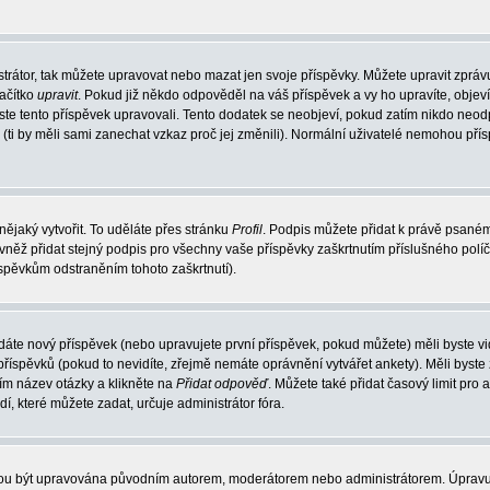
trátor, tak můžete upravovat nebo mazat jen svoje příspěvky. Můžete upravit zpráv
lačítko
upravit
. Pokud již někdo odpověděl na váš příspěvek a vy ho upravíte, objev
t jste tento příspěvek upravovali. Tento dodatek se neobjeví, pokud zatím nikdo ne
k (ti by měli sami zanechat vzkaz proč jej změnili). Normální uživatelé nemohou př
nějaký vytvořit. To uděláte přes stránku
Profil
. Podpis můžete přidat k právě psané
vněž přidat stejný podpis pro všechny vaše příspěvky zaškrtnutím příslušného políč
spěvkům odstraněním tohoto zaškrtnutí).
dáte nový příspěvek (nebo upravujete první příspěvek, pokud můžete) měli byste vid
íspěvků (pokud to nevidíte, zřejmě nemáte oprávnění vytvářet ankety). Měli byste
ím název otázky a klikněte na
Přidat odpověď
. Můžete také přidat časový limit pro 
které můžete zadat, určuje administrátor fóra.
ohou být upravována původním autorem, moderátorem nebo administrátorem. Úpravu 