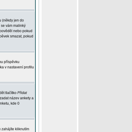
u (někdy jen do
í se vám malinký
odpověděl nebo pokud
íspěvek smazat, pokud
mu příspěvku
ka v nastavení profilu
ět tlačítko
Přidat
 zadat název ankety a
anketu, kde 0
zahájíte kliknutím