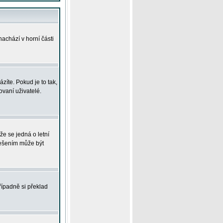
achází v horní části
íte. Pokud je to tak,
vaní uživatelé.
že se jedná o letní
Řešením může být
řípadně si překlad