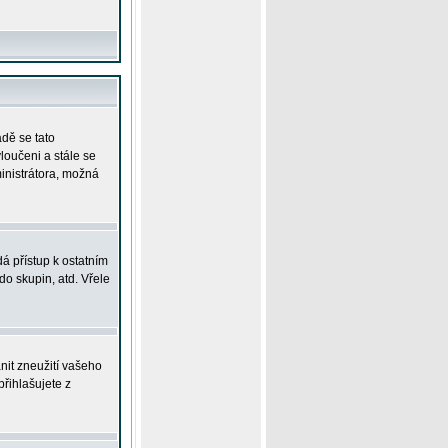
adě se tato
yloučeni a stále se
ministrátora, možná
á přístup k ostatním
o skupin, atd. Vřele
nit zneužití vašeho
přihlašujete z