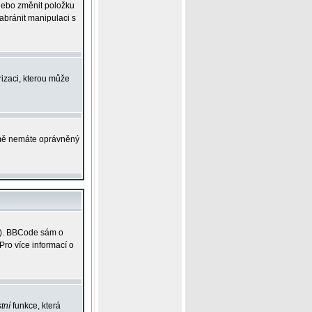
 nebo změnit položku
abránit manipulaci s
rizaci, kterou může
ejmě nemáte oprávněný
ky). BBCode sám o
Pro více informací o
tní
funkce, která