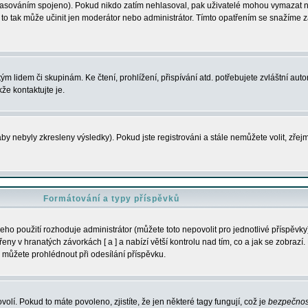
s hlasováním spojeno). Pokud nikdo zatím nehlasoval, pak uživatelé mohou vymazat
y to tak může učinit jen moderátor nebo administrátor. Tímto opatřením se snažíme z
m lidem či skupinám. Ke čtení, prohlížení, přispívání atd. potřebujete zvláštní auto
že kontaktujte je.
aby nebyly zkresleny výsledky). Pokud jste registrováni a stále nemůžete volit, zř
Formátování a typy příspěvků
ho použití rozhoduje administrátor (můžete toto nepovolit pro jednotlivé příspěv
y v hranatých závorkách [ a ] a nabízí větší kontrolu nad tím, co a jak se zobrazí. 
 můžete prohlédnout při odesílání příspěvku.
volí. Pokud to máte povoleno, zjistíte, že jen některé tagy fungují, což je
bezpečnos