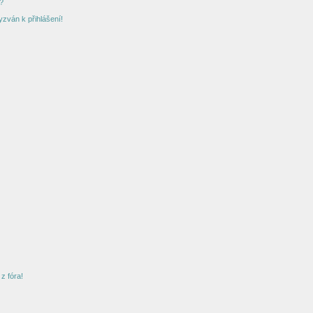
?
yzván k přihlášení!
z fóra!