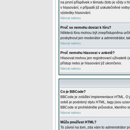
na první příspěvek v tématu (toto je vždy 
v hlasování, v případě již uskutečněné volb
výsledky hlasování.
Návrat nahoru
Proč se nemohu dostat k fóru?
Některá fóra mohou být znepřístupněna určitý
poskytnout jen moderátor a administrátor, tak
Návrat nahoru
Proč nemohu hlasovat v anketě?
Hlasovat mohou jen registrovaní uživatelé (
přístup nebo je hlasování již ukončeno.
Návrat nahoru
Co je BBCode?
BBCode je zvláštní implementace HTML. O je
sobě je podobný stylu HTML, tagy jsou uzavřen
BBCode si prohlédněte průvodce, kterého si
Návrat nahoru
Můžu používat HTML?
To závisí na tom, zda vám to administrátor po