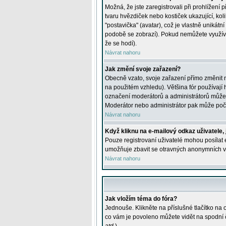
Možná, že jste zaregistrovali při prohlížení
tvaru hvězdiček nebo kostiček ukazující, kol
"postavička" (avatar), což je vlastně unikátn
podobě se zobrazí). Pokud nemůžete využívat 
že se hodí).
Návrat nahoru
Jak změní svoje zařazení?
Obecně vzato, svoje zařazení přímo změnit 
na použitém vzhledu). Většina fór používají h
označení moderátorů a administrátorů může m
Moderátor nebo administrátor pak může počet
Návrat nahoru
Když kliknu na e-mailový odkaz uživatele,
Pouze registrovaní uživatelé mohou posílat e
umožňuje zbavit se otravných anonymních vzk
Návrat nahoru
Jak vložím téma do fóra?
Jednouše. Klikněte na příslušné tlačítko na
co vám je povoleno můžete vidět na spodní 