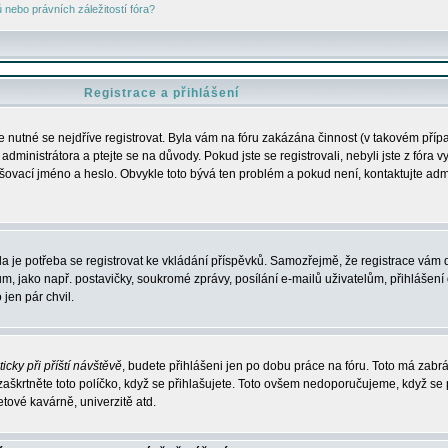
nebo právních záležitostí fóra?
Registrace a přihlášení
je nutné se nejdříve registrovat. Byla vám na fóru zakázána činnost (v takovém příp
dministrátora a ptejte se na důvody. Pokud jste se registrovali, nebyli jste z fóra v
lašovací jméno a heslo. Obvykle toto bývá ten problém a pokud není, kontaktujte ad
da je potřeba se registrovat ke vkládání příspěvků. Samozřejmě, že registrace vám d
ako např. postavičky, soukromé zprávy, posílání e-mailů uživatelům, přihlášení d
jen pár chvil.
icky při příští návštěvě
, budete přihlášeni jen po dobu práce na fóru. Toto má zabrá
 zaškrtněte toto políčko, když se přihlašujete. Toto ovšem nedoporučujeme, když se 
etové kavárně, univerzitě atd.