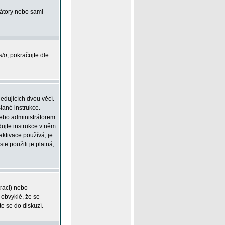
rátory nebo sami
slo
, pokračujte dle
edujících dvou věcí.
lané instrukce.
 nebo administrátorem
dujte instrukce v něm
aktivace používá, je
ste použili je platná,
traci) nebo
 obvyklé, že se
te se do diskuzí.