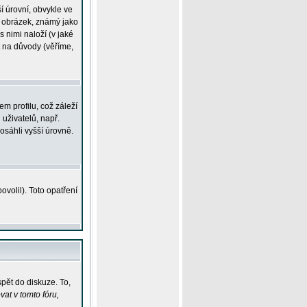
í úrovní, obvykle ve
ší obrázek, známý jako
s nimi naloží (v jaké
t na důvody (věříme,
m profilu, což záleží
 uživatelů, např.
osáhli vyšší úrovně.
volil). Toto opatření
pět do diskuze. To,
at v tomto fóru,