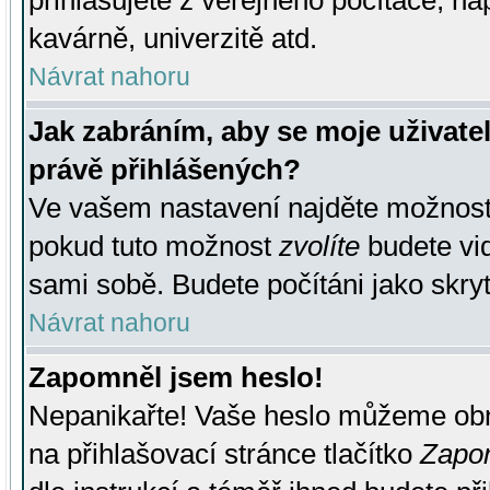
přihlašujete z veřejného počítače, na
kavárně, univerzitě atd.
Návrat nahoru
Jak zabráním, aby se moje uživate
právě přihlášených?
Ve vašem nastavení najděte možnos
pokud tuto možnost
zvolíte
budete vid
sami sobě. Budete počítáni jako skryt
Návrat nahoru
Zapomněl jsem heslo!
Nepanikařte! Vaše heslo můžeme obn
na přihlašovací stránce tlačítko
Zapom