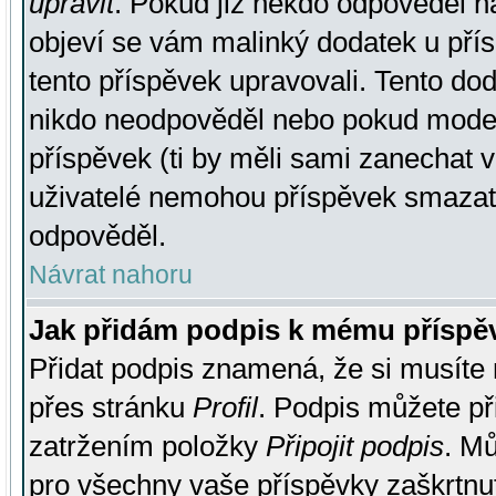
upravit
. Pokud již někdo odpověděl na
objeví se vám malinký dodatek u přísp
tento příspěvek upravovali. Tento do
nikdo neodpověděl nebo pokud moderá
příspěvek (ti by měli sami zanechat v
uživatelé nemohou příspěvek smazat,
odpověděl.
Návrat nahoru
Jak přidám podpis k mému příspě
Přidat podpis znamená, že si musíte n
přes stránku
Profil
. Podpis můžete p
zatržením položky
Připojit podpis
. Mů
pro všechny vaše příspěvky zaškrtnut