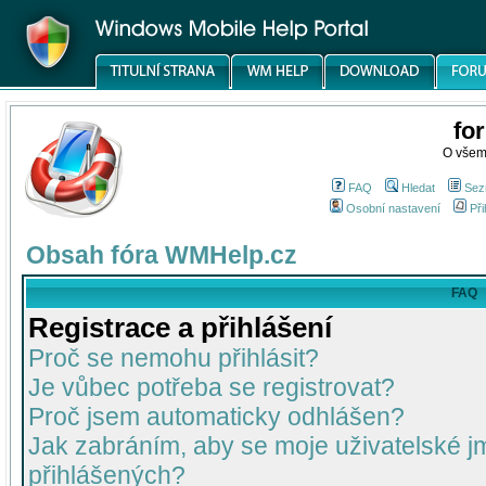
fo
O všem
FAQ
Hledat
Sez
Osobní nastavení
Při
Obsah fóra WMHelp.cz
FAQ
Registrace a přihlášení
Proč se nemohu přihlásit?
Je vůbec potřeba se registrovat?
Proč jsem automaticky odhlášen?
Jak zabráním, aby se moje uživatelské 
přihlášených?