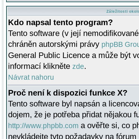
Záležitosti oko
Kdo napsal tento program?
Tento software (v její nemodifikované
chráněn autorskými právy
phpBB Gro
General Public Licence a může být vo
informací klikněte
.
zde
Návrat nahoru
Proč není k dispozici funkce X?
Tento software byl napsán a licenco
dojem, že je potřeba přidat nějakou f
a ověřte si, co 
http://www.phpbb.com
nevkládejte tyto požadavky na fóru