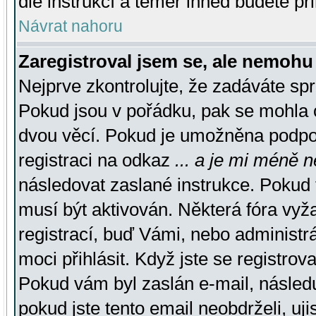
dle instrukcí a téměř ihned budete př
Návrat nahoru
Zaregistroval jsem se, ale nemohu 
Nejprve zkontrolujte, že zadáváte sp
Pokud jsou v pořádku, pak se mohla o
dvou věcí. Pokud je umožněna podpora
registraci na odkaz
... a je mi méně n
následovat zaslané instrukce. Pokud t
musí být aktivován. Některá fóra vyž
registrací, buď Vámi, nebo administr
moci přihlásit. Když jste se registrova
Pokud vám byl zaslán e-mail, násled
pokud jste tento email neobdrželi, uj