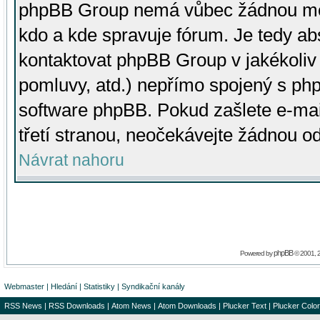
phpBB Group nemá vůbec žádnou moc 
kdo a kde spravuje fórum. Je tedy a
kontaktovat phpBB Group v jakékoliv p
pomluvy, atd.) nepřímo spojený s p
software phpBB. Pokud zašlete e-mai
třetí stranou, neočekávejte žádnou o
Návrat nahoru
phpBB
Powered by
© 2001, 
Webmaster
|
Hledání
|
Statistiky
|
Syndikační kanály
RSS News
|
RSS Downloads
|
Atom News
|
Atom Downloads
|
Plucker Text
|
Plucker Color