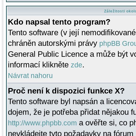
Záležitosti oko
Kdo napsal tento program?
Tento software (v její nemodifikované
chráněn autorskými právy
phpBB Gro
General Public Licence a může být vo
informací klikněte
.
zde
Návrat nahoru
Proč není k dispozici funkce X?
Tento software byl napsán a licenco
dojem, že je potřeba přidat nějakou f
a ověřte si, co 
http://www.phpbb.com
nevkládejte tyto požadavky na fóru