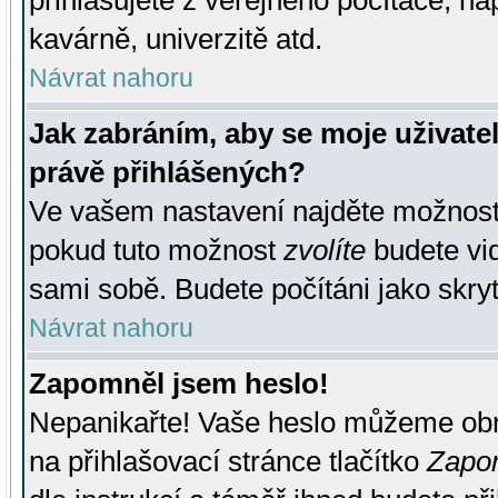
přihlašujete z veřejného počítače, na
kavárně, univerzitě atd.
Návrat nahoru
Jak zabráním, aby se moje uživate
právě přihlášených?
Ve vašem nastavení najděte možnos
pokud tuto možnost
zvolíte
budete vid
sami sobě. Budete počítáni jako skryt
Návrat nahoru
Zapomněl jsem heslo!
Nepanikařte! Vaše heslo můžeme obn
na přihlašovací stránce tlačítko
Zapom