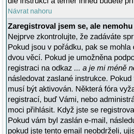
dle instrukcí a téměř ihned budete př
Návrat nahoru
Zaregistroval jsem se, ale nemohu 
Nejprve zkontrolujte, že zadáváte sp
Pokud jsou v pořádku, pak se mohla o
dvou věcí. Pokud je umožněna podpora
registraci na odkaz
... a je mi méně n
následovat zaslané instrukce. Pokud t
musí být aktivován. Některá fóra vyž
registrací, buď Vámi, nebo administr
moci přihlásit. Když jste se registrova
Pokud vám byl zaslán e-mail, násled
pokud jste tento email neobdrželi, uj