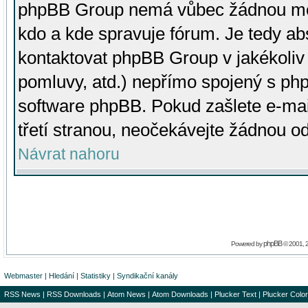
phpBB Group nemá vůbec žádnou moc 
kdo a kde spravuje fórum. Je tedy a
kontaktovat phpBB Group v jakékoliv p
pomluvy, atd.) nepřímo spojený s p
software phpBB. Pokud zašlete e-mai
třetí stranou, neočekávejte žádnou o
Návrat nahoru
phpBB
Powered by
© 2001, 
Webmaster
|
Hledání
|
Statistiky
|
Syndikační kanály
RSS News
|
RSS Downloads
|
Atom News
|
Atom Downloads
|
Plucker Text
|
Plucker Color