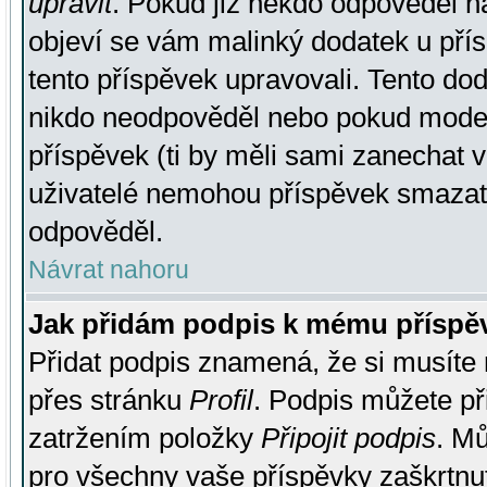
upravit
. Pokud již někdo odpověděl na
objeví se vám malinký dodatek u přísp
tento příspěvek upravovali. Tento do
nikdo neodpověděl nebo pokud moderá
příspěvek (ti by měli sami zanechat v
uživatelé nemohou příspěvek smazat,
odpověděl.
Návrat nahoru
Jak přidám podpis k mému příspě
Přidat podpis znamená, že si musíte n
přes stránku
Profil
. Podpis můžete p
zatržením položky
Připojit podpis
. Mů
pro všechny vaše příspěvky zaškrtnut