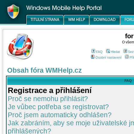
fo
O všem
FAQ
Hledat
Sez
Osobní nastavení
Při
Obsah fóra WMHelp.cz
FAQ
Registrace a přihlášení
Proč se nemohu přihlásit?
Je vůbec potřeba se registrovat?
Proč jsem automaticky odhlášen?
Jak zabráním, aby se moje uživatelské 
přihlášených?