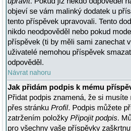
upravit
. Pokud již někdo odpověděl na
objeví se vám malinký dodatek u přísp
tento příspěvek upravovali. Tento do
nikdo neodpověděl nebo pokud moderá
příspěvek (ti by měli sami zanechat v
uživatelé nemohou příspěvek smazat,
odpověděl.
Návrat nahoru
Jak přidám podpis k mému příspě
Přidat podpis znamená, že si musíte n
přes stránku
Profil
. Podpis můžete p
zatržením položky
Připojit podpis
. Mů
pro všechny vaše příspěvky zaškrtnut