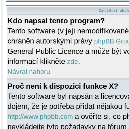
Záležitosti oko
Kdo napsal tento program?
Tento software (v její nemodifikované
chráněn autorskými právy
phpBB Gro
General Public Licence a může být vo
informací klikněte
.
zde
Návrat nahoru
Proč není k dispozici funkce X?
Tento software byl napsán a licenco
dojem, že je potřeba přidat nějakou f
a ověřte si, co 
http://www.phpbb.com
nevkládejte tyto požadavky na fóru