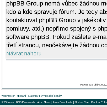
phpBB Group nemá vůbec žádnou moc 
kdo a kde spravuje fórum. Je tedy a
kontaktovat phpBB Group v jakékoliv p
pomluvy, atd.) nepřímo spojený s p
software phpBB. Pokud zašlete e-mai
třetí stranou, neočekávejte žádnou o
Návrat nahoru
phpBB
Powered by
© 2001, 
Webmaster
|
Hledání
|
Statistiky
|
Syndikační kanály
RSS News
|
RSS Downloads
|
Atom News
|
Atom Downloads
|
Plucker Text
|
Plucker Color