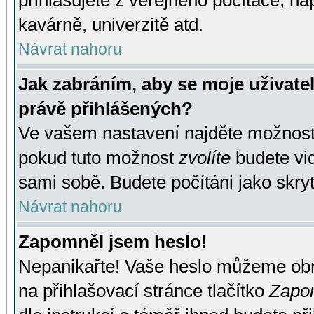
přihlašujete z veřejného počítače, na
kavárně, univerzitě atd.
Návrat nahoru
Jak zabráním, aby se moje uživate
právě přihlášených?
Ve vašem nastavení najděte možnos
pokud tuto možnost
zvolíte
budete vid
sami sobě. Budete počítáni jako skryt
Návrat nahoru
Zapomněl jsem heslo!
Nepanikařte! Vaše heslo můžeme obn
na přihlašovací stránce tlačítko
Zapom