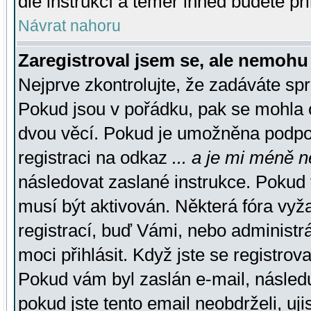
dle instrukcí a téměř ihned budete př
Návrat nahoru
Zaregistroval jsem se, ale nemohu 
Nejprve zkontrolujte, že zadáváte sp
Pokud jsou v pořádku, pak se mohla o
dvou věcí. Pokud je umožněna podpora
registraci na odkaz
... a je mi méně n
následovat zaslané instrukce. Pokud t
musí být aktivován. Některá fóra vyž
registrací, buď Vámi, nebo administr
moci přihlásit. Když jste se registrova
Pokud vám byl zaslán e-mail, násled
pokud jste tento email neobdrželi, uj