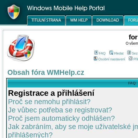
fo
O všem
FAQ
Hledat
Sez
Osobní nastavení
Při
Obsah fóra WMHelp.cz
FAQ
Registrace a přihlášení
Proč se nemohu přihlásit?
Je vůbec potřeba se registrovat?
Proč jsem automaticky odhlášen?
Jak zabráním, aby se moje uživatelské 
přihlášených?