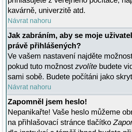
přihlašujete z veřejného počítače, na
kavárně, univerzitě atd.
Návrat nahoru
Jak zabráním, aby se moje uživate
právě přihlášených?
Ve vašem nastavení najděte možnos
pokud tuto možnost
zvolíte
budete vid
sami sobě. Budete počítáni jako skryt
Návrat nahoru
Zapomněl jsem heslo!
Nepanikařte! Vaše heslo můžeme obn
na přihlašovací stránce tlačítko
Zapom