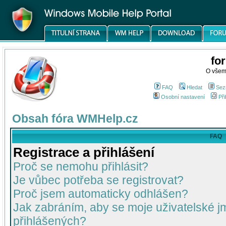
fo
O všem
FAQ
Hledat
Sez
Osobní nastavení
Při
Obsah fóra WMHelp.cz
FAQ
Registrace a přihlášení
Proč se nemohu přihlásit?
Je vůbec potřeba se registrovat?
Proč jsem automaticky odhlášen?
Jak zabráním, aby se moje uživatelské 
přihlášených?