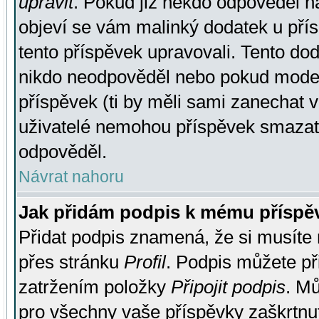
upravit
. Pokud již někdo odpověděl na
objeví se vám malinký dodatek u přísp
tento příspěvek upravovali. Tento do
nikdo neodpověděl nebo pokud moderá
příspěvek (ti by měli sami zanechat v
uživatelé nemohou příspěvek smazat,
odpověděl.
Návrat nahoru
Jak přidám podpis k mému příspě
Přidat podpis znamená, že si musíte n
přes stránku
Profil
. Podpis můžete p
zatržením položky
Připojit podpis
. Mů
pro všechny vaše příspěvky zaškrtnut