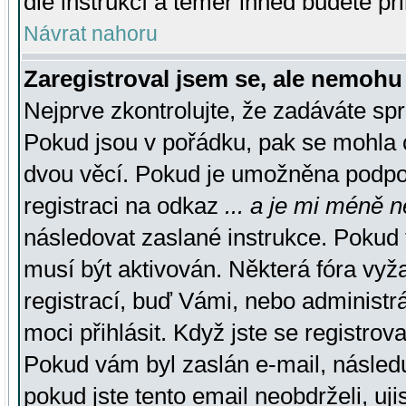
dle instrukcí a téměř ihned budete př
Návrat nahoru
Zaregistroval jsem se, ale nemohu 
Nejprve zkontrolujte, že zadáváte sp
Pokud jsou v pořádku, pak se mohla o
dvou věcí. Pokud je umožněna podpora
registraci na odkaz
... a je mi méně n
následovat zaslané instrukce. Pokud t
musí být aktivován. Některá fóra vyž
registrací, buď Vámi, nebo administr
moci přihlásit. Když jste se registrova
Pokud vám byl zaslán e-mail, násled
pokud jste tento email neobdrželi, uj