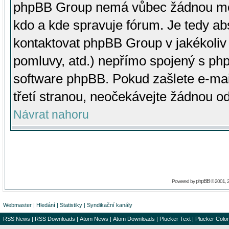
phpBB Group nemá vůbec žádnou moc 
kdo a kde spravuje fórum. Je tedy a
kontaktovat phpBB Group v jakékoliv p
pomluvy, atd.) nepřímo spojený s p
software phpBB. Pokud zašlete e-mai
třetí stranou, neočekávejte žádnou o
Návrat nahoru
phpBB
Powered by
© 2001, 
Webmaster
|
Hledání
|
Statistiky
|
Syndikační kanály
RSS News
|
RSS Downloads
|
Atom News
|
Atom Downloads
|
Plucker Text
|
Plucker Color