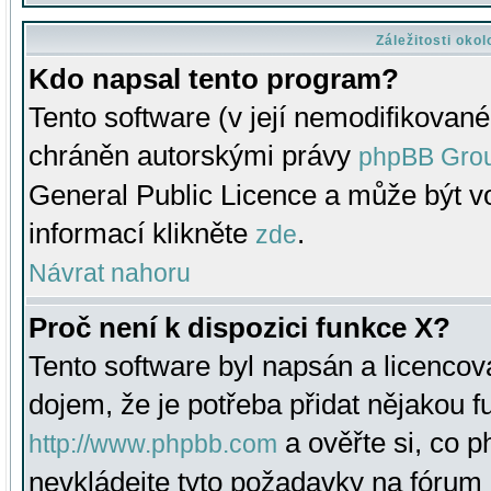
Záležitosti oko
Kdo napsal tento program?
Tento software (v její nemodifikované
chráněn autorskými právy
phpBB Gro
General Public Licence a může být vo
informací klikněte
.
zde
Návrat nahoru
Proč není k dispozici funkce X?
Tento software byl napsán a licenco
dojem, že je potřeba přidat nějakou f
a ověřte si, co 
http://www.phpbb.com
nevkládejte tyto požadavky na fóru