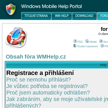
fo
O všem
FAQ
Hledat
Sez
Osobní nastavení
Při
Obsah fóra WMHelp.cz
FAQ
Registrace a přihlášení
Proč se nemohu přihlásit?
Je vůbec potřeba se registrovat?
Proč jsem automaticky odhlášen?
Jak zabráním, aby se moje uživatelské 
přihlášených?