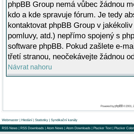
phpBB Group nemá vůbec žádnou moc 
kdo a kde spravuje fórum. Je tedy a
kontaktovat phpBB Group v jakékoliv p
pomluvy, atd.) nepřímo spojený s p
software phpBB. Pokud zašlete e-mai
třetí stranou, neočekávejte žádnou o
Návrat nahoru
phpBB
Powered by
© 2001, 
Webmaster
|
Hledání
|
Statistiky
|
Syndikační kanály
RSS News
|
RSS Downloads
|
Atom News
|
Atom Downloads
|
Plucker Text
|
Plucker Color