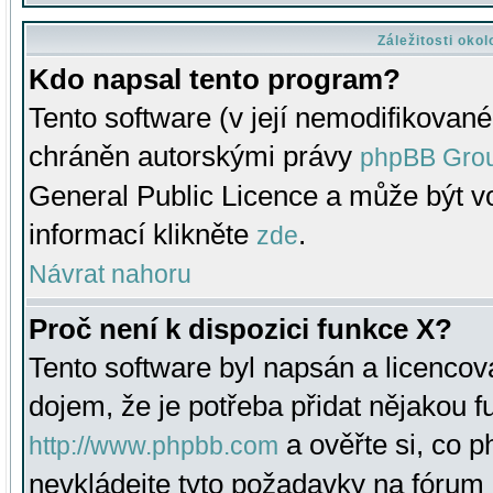
Záležitosti oko
Kdo napsal tento program?
Tento software (v její nemodifikované
chráněn autorskými právy
phpBB Gro
General Public Licence a může být vo
informací klikněte
.
zde
Návrat nahoru
Proč není k dispozici funkce X?
Tento software byl napsán a licenco
dojem, že je potřeba přidat nějakou f
a ověřte si, co 
http://www.phpbb.com
nevkládejte tyto požadavky na fóru