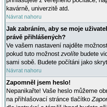
přihlašujete z veřejného počítače, na
kavárně, univerzitě atd.
Návrat nahoru
Jak zabráním, aby se moje uživate
právě přihlášených?
Ve vašem nastavení najděte možnos
pokud tuto možnost
zvolíte
budete vid
sami sobě. Budete počítáni jako skryt
Návrat nahoru
Zapomněl jsem heslo!
Nepanikařte! Vaše heslo můžeme obn
na přihlašovací stránce tlačítko
Zapom