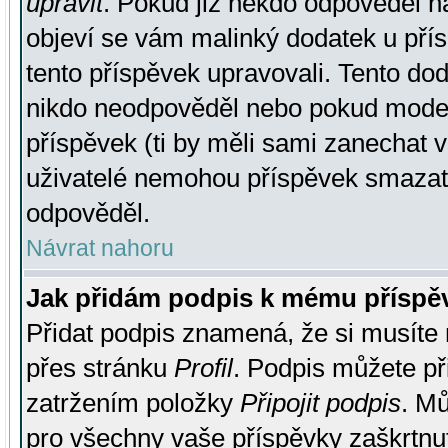
upravit
. Pokud již někdo odpověděl na
objeví se vám malinký dodatek u přísp
tento příspěvek upravovali. Tento do
nikdo neodpověděl nebo pokud moderá
příspěvek (ti by měli sami zanechat v
uživatelé nemohou příspěvek smazat,
odpověděl.
Návrat nahoru
Jak přidám podpis k mému příspě
Přidat podpis znamená, že si musíte n
přes stránku
Profil
. Podpis můžete p
zatržením položky
Připojit podpis
. Mů
pro všechny vaše příspěvky zaškrtnut