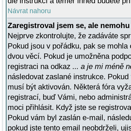
dle instrukcí a téměř ihned budete př
Návrat nahoru
Zaregistroval jsem se, ale nemohu 
Nejprve zkontrolujte, že zadáváte sp
Pokud jsou v pořádku, pak se mohla o
dvou věcí. Pokud je umožněna podpora
registraci na odkaz
... a je mi méně n
následovat zaslané instrukce. Pokud t
musí být aktivován. Některá fóra vyž
registrací, buď Vámi, nebo administr
moci přihlásit. Když jste se registrova
Pokud vám byl zaslán e-mail, násled
pokud jste tento email neobdrželi, uj