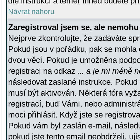
dle instrukcí a téměř ihned budete př
Návrat nahoru
Zaregistroval jsem se, ale nemohu 
Nejprve zkontrolujte, že zadáváte sp
Pokud jsou v pořádku, pak se mohla o
dvou věcí. Pokud je umožněna podpora
registraci na odkaz
... a je mi méně n
následovat zaslané instrukce. Pokud t
musí být aktivován. Některá fóra vyž
registrací, buď Vámi, nebo administr
moci přihlásit. Když jste se registrova
Pokud vám byl zaslán e-mail, násled
pokud jste tento email neobdrželi, uj