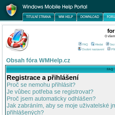
fo
O všem
FAQ
Hledat
Sez
Osobní nastavení
Při
Obsah fóra WMHelp.cz
FAQ
Registrace a přihlášení
Proč se nemohu přihlásit?
Je vůbec potřeba se registrovat?
Proč jsem automaticky odhlášen?
Jak zabráním, aby se moje uživatelské 
přihlášených?