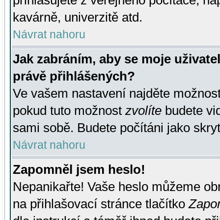
přihlašujete z veřejného počítače, na
kavárně, univerzitě atd.
Návrat nahoru
Jak zabráním, aby se moje uživate
právě přihlášených?
Ve vašem nastavení najděte možnos
pokud tuto možnost
zvolíte
budete vid
sami sobě. Budete počítáni jako skryt
Návrat nahoru
Zapomněl jsem heslo!
Nepanikařte! Vaše heslo můžeme obn
na přihlašovací stránce tlačítko
Zapom