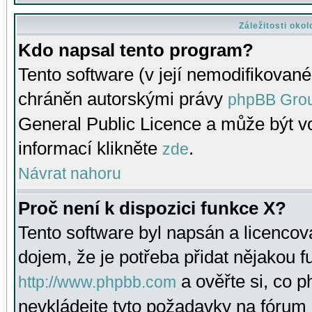
Záležitosti oko
Kdo napsal tento program?
Tento software (v její nemodifikované
chráněn autorskými právy
phpBB Gro
General Public Licence a může být vo
informací klikněte
.
zde
Návrat nahoru
Proč není k dispozici funkce X?
Tento software byl napsán a licenco
dojem, že je potřeba přidat nějakou f
a ověřte si, co 
http://www.phpbb.com
nevkládejte tyto požadavky na fóru