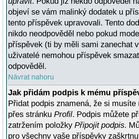
upravit
. Pokud již někdo odpověděl na
objeví se vám malinký dodatek u přísp
tento příspěvek upravovali. Tento do
nikdo neodpověděl nebo pokud moderá
příspěvek (ti by měli sami zanechat v
uživatelé nemohou příspěvek smazat,
odpověděl.
Návrat nahoru
Jak přidám podpis k mému příspě
Přidat podpis znamená, že si musíte n
přes stránku
Profil
. Podpis můžete p
zatržením položky
Připojit podpis
. Mů
pro všechny vaše příspěvky zaškrtnut