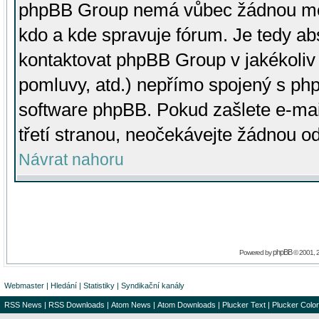
phpBB Group nemá vůbec žádnou moc 
kdo a kde spravuje fórum. Je tedy a
kontaktovat phpBB Group v jakékoliv p
pomluvy, atd.) nepřímo spojený s p
software phpBB. Pokud zašlete e-mai
třetí stranou, neočekávejte žádnou o
Návrat nahoru
phpBB
Powered by
© 2001, 
Webmaster
|
Hledání
|
Statistiky
|
Syndikační kanály
RSS News
|
RSS Downloads
|
Atom News
|
Atom Downloads
|
Plucker Text
|
Plucker Color