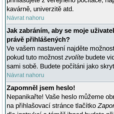
přihlašujete z veřejného počítače, na
kavárně, univerzitě atd.
Návrat nahoru
Jak zabráním, aby se moje uživate
právě přihlášených?
Ve vašem nastavení najděte možnos
pokud tuto možnost
zvolíte
budete vid
sami sobě. Budete počítáni jako skryt
Návrat nahoru
Zapomněl jsem heslo!
Nepanikařte! Vaše heslo můžeme obn
na přihlašovací stránce tlačítko
Zapom