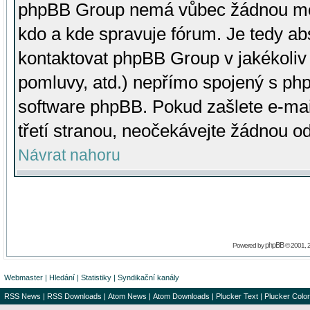
phpBB Group nemá vůbec žádnou moc 
kdo a kde spravuje fórum. Je tedy a
kontaktovat phpBB Group v jakékoliv p
pomluvy, atd.) nepřímo spojený s p
software phpBB. Pokud zašlete e-mai
třetí stranou, neočekávejte žádnou o
Návrat nahoru
phpBB
Powered by
© 2001, 
Webmaster
|
Hledání
|
Statistiky
|
Syndikační kanály
RSS News
|
RSS Downloads
|
Atom News
|
Atom Downloads
|
Plucker Text
|
Plucker Color