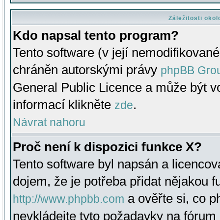
Záležitosti oko
Kdo napsal tento program?
Tento software (v její nemodifikované
chráněn autorskými právy
phpBB Gro
General Public Licence a může být vo
informací klikněte
.
zde
Návrat nahoru
Proč není k dispozici funkce X?
Tento software byl napsán a licenco
dojem, že je potřeba přidat nějakou f
a ověřte si, co 
http://www.phpbb.com
nevkládejte tyto požadavky na fóru