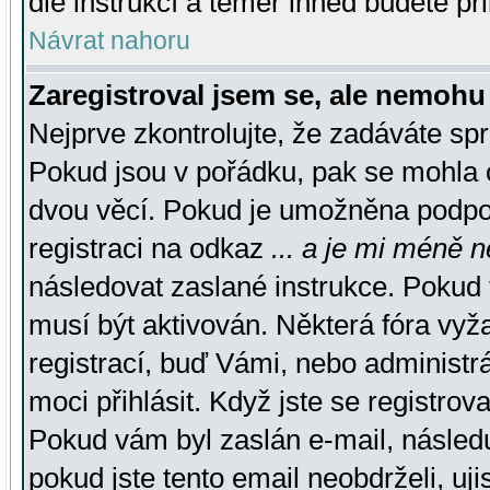
dle instrukcí a téměř ihned budete př
Návrat nahoru
Zaregistroval jsem se, ale nemohu 
Nejprve zkontrolujte, že zadáváte sp
Pokud jsou v pořádku, pak se mohla o
dvou věcí. Pokud je umožněna podpora
registraci na odkaz
... a je mi méně n
následovat zaslané instrukce. Pokud t
musí být aktivován. Některá fóra vyž
registrací, buď Vámi, nebo administr
moci přihlásit. Když jste se registrova
Pokud vám byl zaslán e-mail, násled
pokud jste tento email neobdrželi, uj