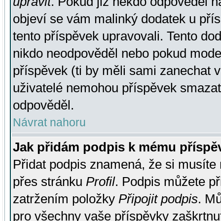
upravit
. Pokud již někdo odpověděl na
objeví se vám malinký dodatek u přísp
tento příspěvek upravovali. Tento do
nikdo neodpověděl nebo pokud moderá
příspěvek (ti by měli sami zanechat v
uživatelé nemohou příspěvek smazat,
odpověděl.
Návrat nahoru
Jak přidám podpis k mému příspě
Přidat podpis znamená, že si musíte n
přes stránku
Profil
. Podpis můžete p
zatržením položky
Připojit podpis
. Mů
pro všechny vaše příspěvky zaškrtnut