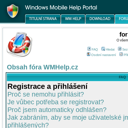
fo
O všem
FAQ
Hledat
Sez
Osobní nastavení
Při
Obsah fóra WMHelp.cz
FAQ
Registrace a přihlášení
Proč se nemohu přihlásit?
Je vůbec potřeba se registrovat?
Proč jsem automaticky odhlášen?
Jak zabráním, aby se moje uživatelské 
přihlášených?