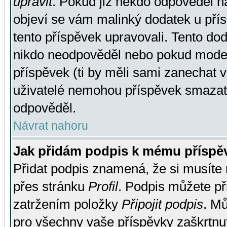
upravit
. Pokud již někdo odpověděl na
objeví se vám malinký dodatek u přísp
tento příspěvek upravovali. Tento do
nikdo neodpověděl nebo pokud moderá
příspěvek (ti by měli sami zanechat v
uživatelé nemohou příspěvek smazat,
odpověděl.
Návrat nahoru
Jak přidám podpis k mému příspě
Přidat podpis znamená, že si musíte n
přes stránku
Profil
. Podpis můžete p
zatržením položky
Připojit podpis
. Mů
pro všechny vaše příspěvky zaškrtnut