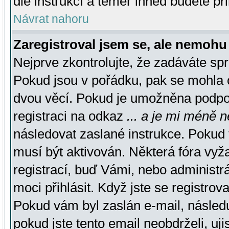
dle instrukcí a téměř ihned budete př
Návrat nahoru
Zaregistroval jsem se, ale nemohu 
Nejprve zkontrolujte, že zadáváte sp
Pokud jsou v pořádku, pak se mohla o
dvou věcí. Pokud je umožněna podpora
registraci na odkaz
... a je mi méně n
následovat zaslané instrukce. Pokud t
musí být aktivován. Některá fóra vyž
registrací, buď Vámi, nebo administr
moci přihlásit. Když jste se registrova
Pokud vám byl zaslán e-mail, násled
pokud jste tento email neobdrželi, uj