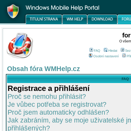
fo
O všem
FAQ
Hledat
Sez
Osobní nastavení
Při
Obsah fóra WMHelp.cz
FAQ
Registrace a přihlášení
Proč se nemohu přihlásit?
Je vůbec potřeba se registrovat?
Proč jsem automaticky odhlášen?
Jak zabráním, aby se moje uživatelské 
přihlášených?