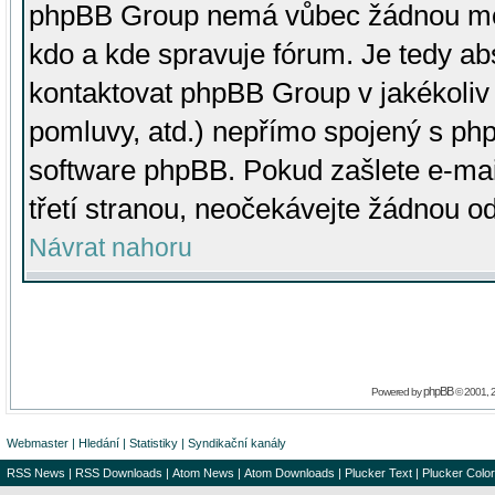
phpBB Group nemá vůbec žádnou moc 
kdo a kde spravuje fórum. Je tedy a
kontaktovat phpBB Group v jakékoliv p
pomluvy, atd.) nepřímo spojený s p
software phpBB. Pokud zašlete e-mai
třetí stranou, neočekávejte žádnou o
Návrat nahoru
phpBB
Powered by
© 2001, 
Webmaster
|
Hledání
|
Statistiky
|
Syndikační kanály
RSS News
|
RSS Downloads
|
Atom News
|
Atom Downloads
|
Plucker Text
|
Plucker Color