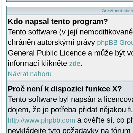
Záležitosti oko
Kdo napsal tento program?
Tento software (v její nemodifikované
chráněn autorskými právy
phpBB Gro
General Public Licence a může být vo
informací klikněte
.
zde
Návrat nahoru
Proč není k dispozici funkce X?
Tento software byl napsán a licenco
dojem, že je potřeba přidat nějakou f
a ověřte si, co 
http://www.phpbb.com
nevkládejte tyto požadavky na fóru