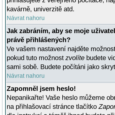
přihlašujete z veřejného počítače, na
kavárně, univerzitě atd.
Návrat nahoru
Jak zabráním, aby se moje uživate
právě přihlášených?
Ve vašem nastavení najděte možnos
pokud tuto možnost
zvolíte
budete vid
sami sobě. Budete počítáni jako skryt
Návrat nahoru
Zapomněl jsem heslo!
Nepanikařte! Vaše heslo můžeme obn
na přihlašovací stránce tlačítko
Zapom