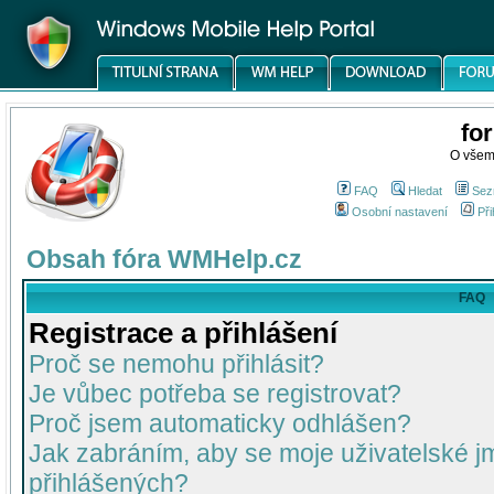
fo
O všem
FAQ
Hledat
Sez
Osobní nastavení
Při
Obsah fóra WMHelp.cz
FAQ
Registrace a přihlášení
Proč se nemohu přihlásit?
Je vůbec potřeba se registrovat?
Proč jsem automaticky odhlášen?
Jak zabráním, aby se moje uživatelské 
přihlášených?