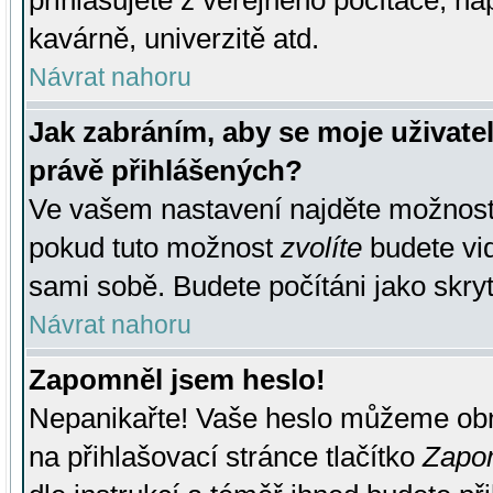
přihlašujete z veřejného počítače, na
kavárně, univerzitě atd.
Návrat nahoru
Jak zabráním, aby se moje uživate
právě přihlášených?
Ve vašem nastavení najděte možnos
pokud tuto možnost
zvolíte
budete vid
sami sobě. Budete počítáni jako skryt
Návrat nahoru
Zapomněl jsem heslo!
Nepanikařte! Vaše heslo můžeme obn
na přihlašovací stránce tlačítko
Zapom