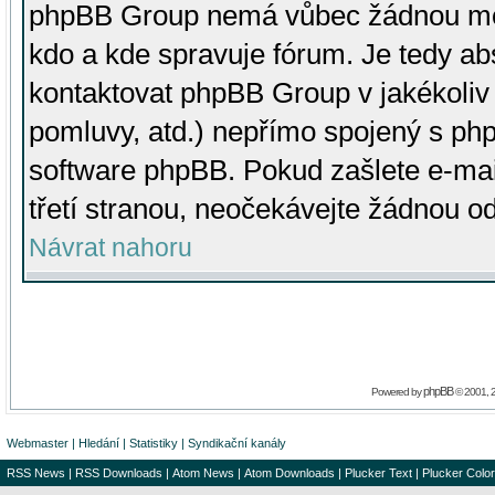
phpBB Group nemá vůbec žádnou moc 
kdo a kde spravuje fórum. Je tedy a
kontaktovat phpBB Group v jakékoliv p
pomluvy, atd.) nepřímo spojený s p
software phpBB. Pokud zašlete e-mai
třetí stranou, neočekávejte žádnou o
Návrat nahoru
phpBB
Powered by
© 2001, 
Webmaster
|
Hledání
|
Statistiky
|
Syndikační kanály
RSS News
|
RSS Downloads
|
Atom News
|
Atom Downloads
|
Plucker Text
|
Plucker Color