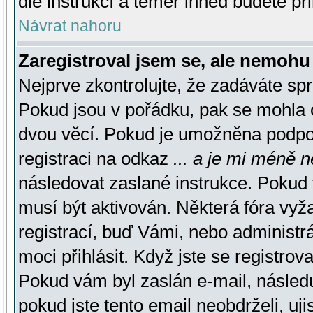
dle instrukcí a téměř ihned budete př
Návrat nahoru
Zaregistroval jsem se, ale nemohu 
Nejprve zkontrolujte, že zadáváte sp
Pokud jsou v pořádku, pak se mohla o
dvou věcí. Pokud je umožněna podpora
registraci na odkaz
... a je mi méně n
následovat zaslané instrukce. Pokud t
musí být aktivován. Některá fóra vyž
registrací, buď Vámi, nebo administr
moci přihlásit. Když jste se registrova
Pokud vám byl zaslán e-mail, násled
pokud jste tento email neobdrželi, uj