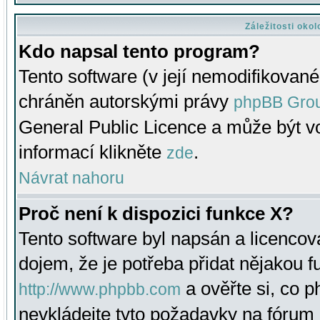
Záležitosti oko
Kdo napsal tento program?
Tento software (v její nemodifikované
chráněn autorskými právy
phpBB Gro
General Public Licence a může být vo
informací klikněte
.
zde
Návrat nahoru
Proč není k dispozici funkce X?
Tento software byl napsán a licenco
dojem, že je potřeba přidat nějakou f
a ověřte si, co 
http://www.phpbb.com
nevkládejte tyto požadavky na fóru