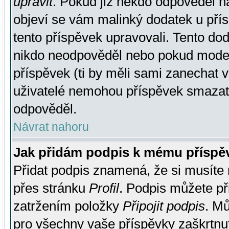
upravit
. Pokud již někdo odpověděl na
objeví se vám malinký dodatek u přísp
tento příspěvek upravovali. Tento do
nikdo neodpověděl nebo pokud moderá
příspěvek (ti by měli sami zanechat v
uživatelé nemohou příspěvek smazat,
odpověděl.
Návrat nahoru
Jak přidám podpis k mému příspě
Přidat podpis znamená, že si musíte n
přes stránku
Profil
. Podpis můžete p
zatržením položky
Připojit podpis
. Mů
pro všechny vaše příspěvky zaškrtnut