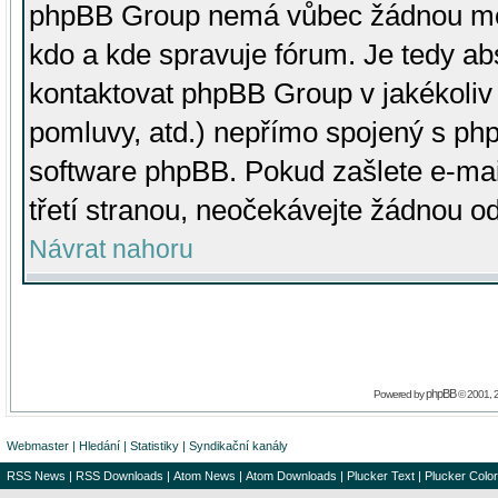
phpBB Group nemá vůbec žádnou moc 
kdo a kde spravuje fórum. Je tedy a
kontaktovat phpBB Group v jakékoliv p
pomluvy, atd.) nepřímo spojený s p
software phpBB. Pokud zašlete e-mai
třetí stranou, neočekávejte žádnou o
Návrat nahoru
phpBB
Powered by
© 2001, 
Webmaster
|
Hledání
|
Statistiky
|
Syndikační kanály
RSS News
|
RSS Downloads
|
Atom News
|
Atom Downloads
|
Plucker Text
|
Plucker Color