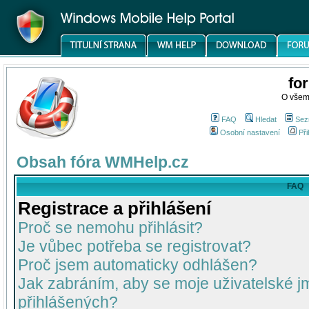
fo
O všem
FAQ
Hledat
Sez
Osobní nastavení
Při
Obsah fóra WMHelp.cz
FAQ
Registrace a přihlášení
Proč se nemohu přihlásit?
Je vůbec potřeba se registrovat?
Proč jsem automaticky odhlášen?
Jak zabráním, aby se moje uživatelské 
přihlášených?