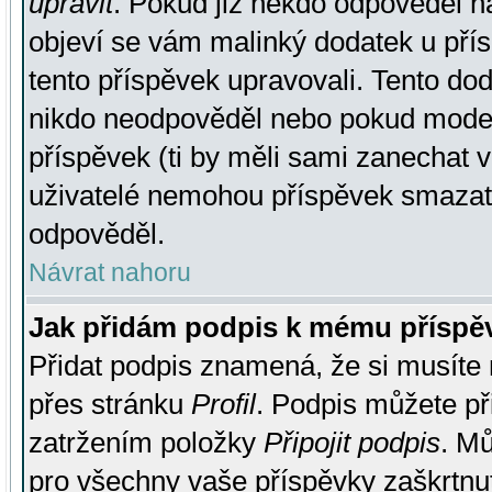
upravit
. Pokud již někdo odpověděl na
objeví se vám malinký dodatek u přísp
tento příspěvek upravovali. Tento do
nikdo neodpověděl nebo pokud moderá
příspěvek (ti by měli sami zanechat v
uživatelé nemohou příspěvek smazat,
odpověděl.
Návrat nahoru
Jak přidám podpis k mému příspě
Přidat podpis znamená, že si musíte n
přes stránku
Profil
. Podpis můžete p
zatržením položky
Připojit podpis
. Mů
pro všechny vaše příspěvky zaškrtnut