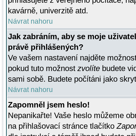
přihlašujete z veřejného počítače, na
kavárně, univerzitě atd.
Návrat nahoru
Jak zabráním, aby se moje uživate
právě přihlášených?
Ve vašem nastavení najděte možnos
pokud tuto možnost
zvolíte
budete vid
sami sobě. Budete počítáni jako skryt
Návrat nahoru
Zapomněl jsem heslo!
Nepanikařte! Vaše heslo můžeme obn
na přihlašovací stránce tlačítko
Zapom