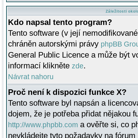
Záležitosti oko
Kdo napsal tento program?
Tento software (v její nemodifikované
chráněn autorskými právy
phpBB Gro
General Public Licence a může být vo
informací klikněte
.
zde
Návrat nahoru
Proč není k dispozici funkce X?
Tento software byl napsán a licenco
dojem, že je potřeba přidat nějakou f
a ověřte si, co 
http://www.phpbb.com
nevkládejte tyto požadavky na fóru