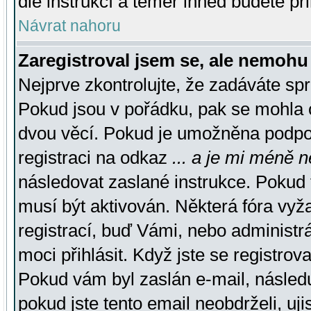
dle instrukcí a téměř ihned budete př
Návrat nahoru
Zaregistroval jsem se, ale nemohu 
Nejprve zkontrolujte, že zadáváte sp
Pokud jsou v pořádku, pak se mohla o
dvou věcí. Pokud je umožněna podpora
registraci na odkaz
... a je mi méně n
následovat zaslané instrukce. Pokud t
musí být aktivován. Některá fóra vyž
registrací, buď Vámi, nebo administr
moci přihlásit. Když jste se registrova
Pokud vám byl zaslán e-mail, násled
pokud jste tento email neobdrželi, uj