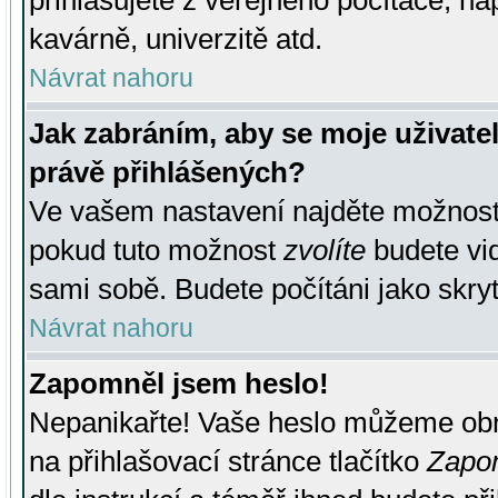
přihlašujete z veřejného počítače, na
kavárně, univerzitě atd.
Návrat nahoru
Jak zabráním, aby se moje uživate
právě přihlášených?
Ve vašem nastavení najděte možnos
pokud tuto možnost
zvolíte
budete vid
sami sobě. Budete počítáni jako skryt
Návrat nahoru
Zapomněl jsem heslo!
Nepanikařte! Vaše heslo můžeme obn
na přihlašovací stránce tlačítko
Zapom