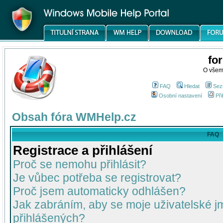
fo
O všem
FAQ
Hledat
Sez
Osobní nastavení
Při
Obsah fóra WMHelp.cz
FAQ
Registrace a přihlášení
Proč se nemohu přihlásit?
Je vůbec potřeba se registrovat?
Proč jsem automaticky odhlášen?
Jak zabráním, aby se moje uživatelské 
přihlášených?