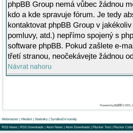
phpBB Group nemá vůbec žádnou moc 
kdo a kde spravuje fórum. Je tedy a
kontaktovat phpBB Group v jakékoliv p
pomluvy, atd.) nepřímo spojený s p
software phpBB. Pokud zašlete e-mai
třetí stranou, neočekávejte žádnou o
Návrat nahoru
phpBB
Powered by
© 2001, 
Webmaster
|
Hledání
|
Statistiky
|
Syndikační kanály
RSS News
|
RSS Downloads
|
Atom News
|
Atom Downloads
|
Plucker Text
|
Plucker Color