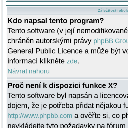
Záležitosti oko
Kdo napsal tento program?
Tento software (v její nemodifikované
chráněn autorskými právy
phpBB Gro
General Public Licence a může být vo
informací klikněte
.
zde
Návrat nahoru
Proč není k dispozici funkce X?
Tento software byl napsán a licenco
dojem, že je potřeba přidat nějakou f
a ověřte si, co 
http://www.phpbb.com
nevkládejte tyto požadavky na fóru