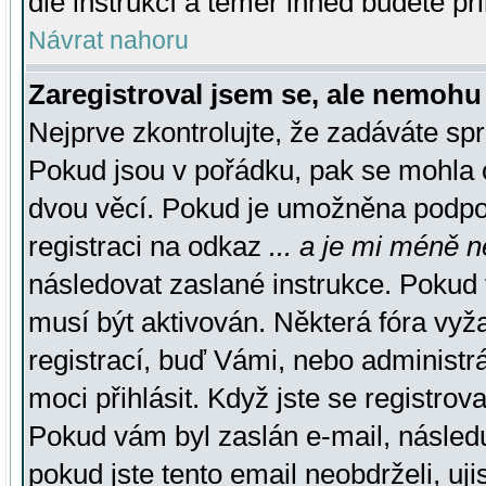
dle instrukcí a téměř ihned budete př
Návrat nahoru
Zaregistroval jsem se, ale nemohu 
Nejprve zkontrolujte, že zadáváte sp
Pokud jsou v pořádku, pak se mohla o
dvou věcí. Pokud je umožněna podpora
registraci na odkaz
... a je mi méně n
následovat zaslané instrukce. Pokud t
musí být aktivován. Některá fóra vyž
registrací, buď Vámi, nebo administr
moci přihlásit. Když jste se registrova
Pokud vám byl zaslán e-mail, násled
pokud jste tento email neobdrželi, uj