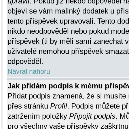
upravit
. Pokud již někdo odpověděl na
objeví se vám malinký dodatek u přísp
tento příspěvek upravovali. Tento do
nikdo neodpověděl nebo pokud moderá
příspěvek (ti by měli sami zanechat v
uživatelé nemohou příspěvek smazat,
odpověděl.
Návrat nahoru
Jak přidám podpis k mému příspě
Přidat podpis znamená, že si musíte n
přes stránku
Profil
. Podpis můžete p
zatržením položky
Připojit podpis
. Mů
pro všechny vaše příspěvky zaškrtnut