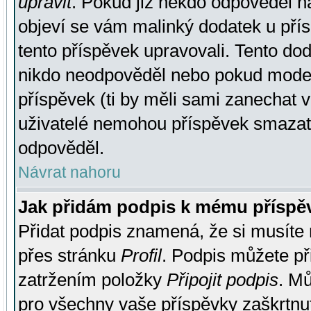
upravit
. Pokud již někdo odpověděl na
objeví se vám malinký dodatek u přísp
tento příspěvek upravovali. Tento do
nikdo neodpověděl nebo pokud moderá
příspěvek (ti by měli sami zanechat v
uživatelé nemohou příspěvek smazat,
odpověděl.
Návrat nahoru
Jak přidám podpis k mému příspě
Přidat podpis znamená, že si musíte n
přes stránku
Profil
. Podpis můžete p
zatržením položky
Připojit podpis
. Mů
pro všechny vaše příspěvky zaškrtnut