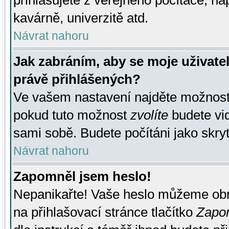
přihlašujete z veřejného počítače, na
kavárně, univerzitě atd.
Návrat nahoru
Jak zabráním, aby se moje uživate
právě přihlášených?
Ve vašem nastavení najděte možnos
pokud tuto možnost
zvolíte
budete vid
sami sobě. Budete počítáni jako skryt
Návrat nahoru
Zapomněl jsem heslo!
Nepanikařte! Vaše heslo můžeme obn
na přihlašovací stránce tlačítko
Zapom