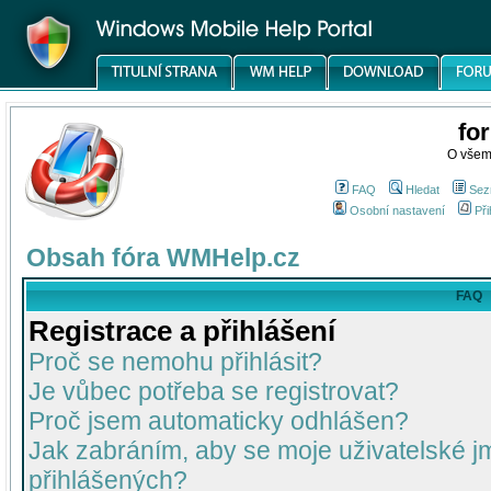
fo
O všem
FAQ
Hledat
Sez
Osobní nastavení
Při
Obsah fóra WMHelp.cz
FAQ
Registrace a přihlášení
Proč se nemohu přihlásit?
Je vůbec potřeba se registrovat?
Proč jsem automaticky odhlášen?
Jak zabráním, aby se moje uživatelské 
přihlášených?