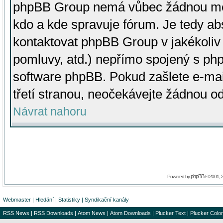
phpBB Group nemá vůbec žádnou moc 
kdo a kde spravuje fórum. Je tedy a
kontaktovat phpBB Group v jakékoliv p
pomluvy, atd.) nepřímo spojený s p
software phpBB. Pokud zašlete e-mai
třetí stranou, neočekávejte žádnou o
Návrat nahoru
phpBB
Powered by
© 2001, 
Webmaster
|
Hledání
|
Statistiky
|
Syndikační kanály
RSS News
|
RSS Downloads
|
Atom News
|
Atom Downloads
|
Plucker Text
|
Plucker Color