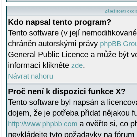
Záležitosti oko
Kdo napsal tento program?
Tento software (v její nemodifikované
chráněn autorskými právy
phpBB Gro
General Public Licence a může být vo
informací klikněte
.
zde
Návrat nahoru
Proč není k dispozici funkce X?
Tento software byl napsán a licenco
dojem, že je potřeba přidat nějakou f
a ověřte si, co 
http://www.phpbb.com
nevkládejte tyto požadavky na fóru