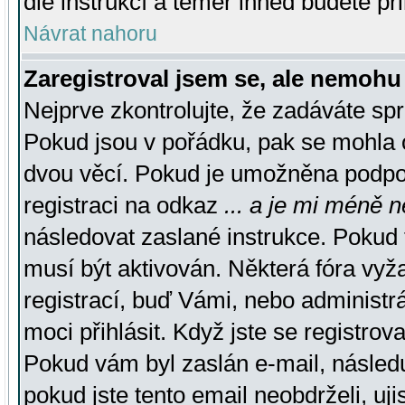
dle instrukcí a téměř ihned budete př
Návrat nahoru
Zaregistroval jsem se, ale nemohu 
Nejprve zkontrolujte, že zadáváte sp
Pokud jsou v pořádku, pak se mohla o
dvou věcí. Pokud je umožněna podpora
registraci na odkaz
... a je mi méně n
následovat zaslané instrukce. Pokud t
musí být aktivován. Některá fóra vyž
registrací, buď Vámi, nebo administr
moci přihlásit. Když jste se registrova
Pokud vám byl zaslán e-mail, násled
pokud jste tento email neobdrželi, uj