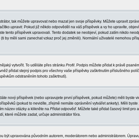
trátor, tak můžete upravovat nebo mazat jen svoje příspěvky. Můžete upravit zpráv
lačítko
upravit
. Pokud již někdo odpověděl na váš příspěvek a vy ho upravíte, objev
t jste tento příspěvek upravovali. Tento dodatek se neobjeví, pokud zatím nikdo ne
k (ti by měli sami zanechat vzkaz proč jej změnili). Normální uživatelé nemohou př
nějaký vytvořit. To uděláte přes stránku
Profil
. Podpis můžete přidat k právě psané
vněž přidat stejný podpis pro všechny vaše příspěvky zaškrtnutím příslušného políč
spěvkům odstraněním tohoto zaškrtnutí).
dáte nový příspěvek (nebo upravujete první příspěvek, pokud můžete) měli byste vid
íspěvků (pokud to nevidíte, zřejmě nemáte oprávnění vytvářet ankety). Měli byste
ím název otázky a klikněte na
Přidat odpověď
. Můžete také přidat časový limit pro 
které můžete zadat, určuje administrátor fóra.
ohou být upravována původním autorem, moderátorem nebo administrátorem. Úpravu 