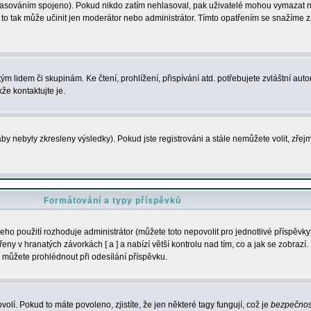
s hlasováním spojeno). Pokud nikdo zatím nehlasoval, pak uživatelé mohou vymazat
y to tak může učinit jen moderátor nebo administrátor. Tímto opatřením se snažíme z
m lidem či skupinám. Ke čtení, prohlížení, přispívání atd. potřebujete zvláštní auto
že kontaktujte je.
aby nebyly zkresleny výsledky). Pokud jste registrováni a stále nemůžete volit, zř
Formátování a typy příspěvků
ho použití rozhoduje administrátor (můžete toto nepovolit pro jednotlivé příspěv
y v hranatých závorkách [ a ] a nabízí větší kontrolu nad tím, co a jak se zobrazí. 
 můžete prohlédnout při odesílání příspěvku.
volí. Pokud to máte povoleno, zjistíte, že jen některé tagy fungují, což je
bezpečnos