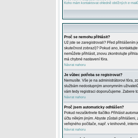
Koho mám kontaktovat ohledně obtížných e-mailů 
Proč se nemohu přihlásit?
Už jste se zaregistrovali? Před přihlášením 
skutečnost zobrazí)? Pokud ano, kontaktujte a
nemůžete přihlásit, znovu zkontrolujte přih
má chybné nastavení fóra.
Návrat nahoru
Je vůbec potřeba se registrovat?
Nemusíte. Vše je na administrátorovi fóra, z
službám nedostupným anonymním uživatelům, j
vám tedy registraci doporučujeme. Zabere to 
Návrat nahoru
Proč jsem automaticky odhlášen?
Pokud nezaškrtnete tlačítko
Přihlásit automat
účtu někým jiným. Abyste zůstali přihlášeni,
veřejného počítače, např. v knihovně, intern
Návrat nahoru