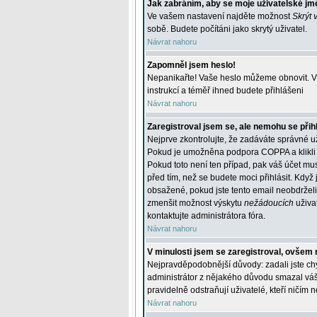
Jak zabráním, aby se moje uživatelské jm
Ve vašem nastavení najděte možnost
Skrýt 
sobě. Budete počítáni jako skrytý uživatel.
Návrat nahoru
Zapomněl jsem heslo!
Nepanikařte! Vaše heslo můžeme obnovit. V 
instrukcí a téměř ihned budete přihlášeni
Návrat nahoru
Zaregistroval jsem se, ale nemohu se přihl
Nejprve zkontrolujte, že zadáváte správné u
Pokud je umožněna podpora COPPA a klikli j
Pokud toto není ten případ, pak váš účet mus
před tím, než se budete moci přihlásit. Když 
obsažené, pokud jste tento email neobdrželi
zmenšit možnost výskytu
nežádoucích
uživat
kontaktujte administrátora fóra.
Návrat nahoru
V minulosti jsem se zaregistroval, ovšem 
Nejpravděpodobnější důvody: zadali jste chyb
administrátor z nějakého důvodu smazal váš ú
pravidelně odstraňují uživatelé, kteří ničím 
Návrat nahoru