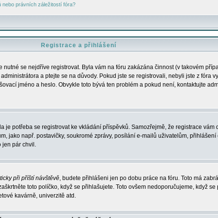
nebo právních záležitostí fóra?
Registrace a přihlášení
je nutné se nejdříve registrovat. Byla vám na fóru zakázána činnost (v takovém příp
dministrátora a ptejte se na důvody. Pokud jste se registrovali, nebyli jste z fóra v
lašovací jméno a heslo. Obvykle toto bývá ten problém a pokud není, kontaktujte ad
da je potřeba se registrovat ke vkládání příspěvků. Samozřejmě, že registrace vám d
ako např. postavičky, soukromé zprávy, posílání e-mailů uživatelům, přihlášení d
jen pár chvil.
icky při příští návštěvě
, budete přihlášeni jen po dobu práce na fóru. Toto má zabrá
 zaškrtněte toto políčko, když se přihlašujete. Toto ovšem nedoporučujeme, když se 
etové kavárně, univerzitě atd.