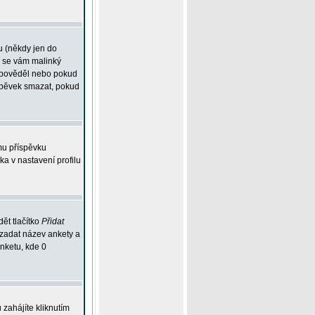
u (někdy jen do
í se vám malinký
odpověděl nebo pokud
íspěvek smazat, pokud
mu příspěvku
ka v nastavení profilu
ět tlačítko
Přidat
 zadat název ankety a
anketu, kde 0
zahájíte kliknutím