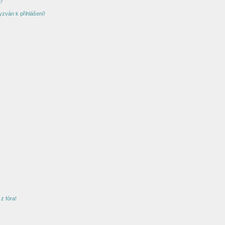
?
yzván k přihlášení!
z fóra!