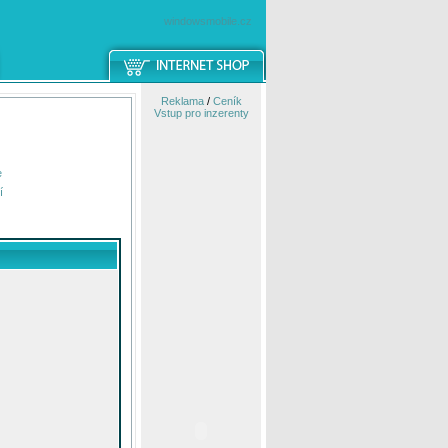
windowsmobile.cz
Reklama
/
Ceník
Vstup pro inzerenty
e
í