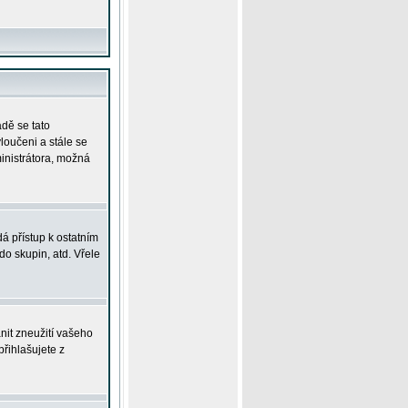
adě se tato
yloučeni a stále se
ministrátora, možná
á přístup k ostatním
o skupin, atd. Vřele
nit zneužití vašeho
přihlašujete z