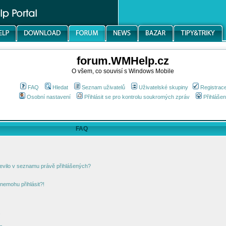
forum.WMHelp.cz
O všem, co souvisí s Windows Mobile
FAQ
Hledat
Seznam uživatelů
Uživatelské skupiny
Registrac
Osobní nastavení
Přihlásit se pro kontrolu soukromých zpráv
Přihlášen
FAQ
jevilo v seznamu právě přihlášených?
nemohu přihlásit?!
!