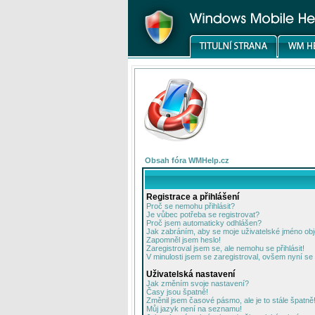
Obsah fóra WMHelp.cz
Registrace a přihlášení
Proč se nemohu přihlásit?
Je vůbec potřeba se registrovat?
Proč jsem automaticky odhlášen?
Jak zabráním, aby se moje uživatelské jméno ob
Zapomněl jsem heslo!
Zaregistroval jsem se, ale nemohu se přihlásit!
V minulosti jsem se zaregistroval, ovšem nyní se 
Uživatelská nastavení
Jak změním svoje nastavení?
Časy jsou špatně!
Změnil jsem časové pásmo, ale je to stále špatně
Můj jazyk není na seznamu!