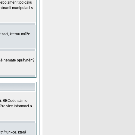
 nebo změnit položku
abránit manipulaci s
rizaci, kterou může
ejmě nemáte oprávněný
ky). BBCode sám o
Pro více informací o
tní
funkce, která