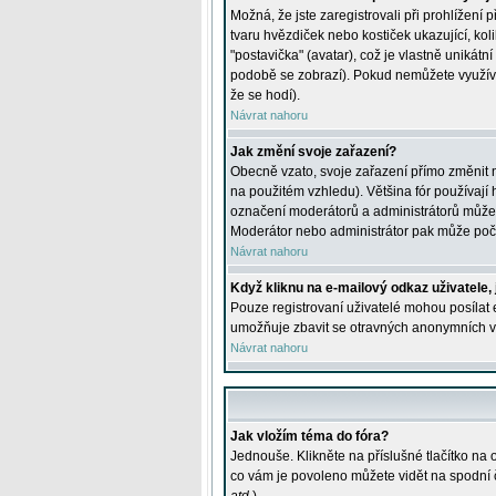
Možná, že jste zaregistrovali při prohlížení
tvaru hvězdiček nebo kostiček ukazující, kol
"postavička" (avatar), což je vlastně unikátn
podobě se zobrazí). Pokud nemůžete využívat 
že se hodí).
Návrat nahoru
Jak změní svoje zařazení?
Obecně vzato, svoje zařazení přímo změnit 
na použitém vzhledu). Většina fór používají h
označení moderátorů a administrátorů může m
Moderátor nebo administrátor pak může počet
Návrat nahoru
Když kliknu na e-mailový odkaz uživatele,
Pouze registrovaní uživatelé mohou posílat e
umožňuje zbavit se otravných anonymních vzk
Návrat nahoru
Jak vložím téma do fóra?
Jednouše. Klikněte na příslušné tlačítko na
co vám je povoleno můžete vidět na spodní 