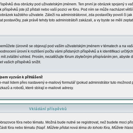
 příspěvků dva obrázky pod uživatelským jménem. Ten první je obrázek spojený s vaš
ik příspěvků jste již přidali nebo vaší pozici ve fóru. Pod ním se může nacházet vět
í obrázek každého uživatele. Záleží na administrátorovi, zda postavičky povolí či jak 
postavičky, pak právě tehdy toto administrátoři zakázali, a vy byste se měli zepta
nemůžete (úrovně se objevují pod vaším uživatelským jménem v tématech a na vaše
odnocení úrovní k rozlišení počtu vámi přidaných příspěvků a k identifikaci určitých
ít zvláštní vzhled. Prosím, nezatěžujte fórum zbytečným přispíváním jen, abyste d
 vašich příspěvků snížit.
 jsem vyzván k přihlášení!
-mail lidem přes nastavený e-mailový formulář (pokud administrátor tuto možnost po
azů a robotů, které sbírají e-mailové adresy.
Vkládání příspěvků
 obrazovce fóra nebo tématu. Možná bude nutné se registrovat, než budete moci přis
části fóra nebo tématu (Např.
Můžete přidat nová téma do tohoto fóra, Můžete hlasov