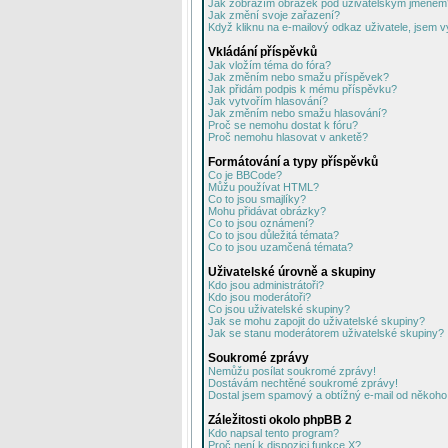
Jak zobrazím obrázek pod uživatelským jménem
Jak změní svoje zařazení?
Když kliknu na e-mailový odkaz uživatele, jsem v
Vkládání příspěvků
Jak vložím téma do fóra?
Jak změním nebo smažu příspěvek?
Jak přidám podpis k mému příspěvku?
Jak vytvořím hlasování?
Jak změním nebo smažu hlasování?
Proč se nemohu dostat k fóru?
Proč nemohu hlasovat v anketě?
Formátování a typy příspěvků
Co je BBCode?
Můžu používat HTML?
Co to jsou smajlíky?
Mohu přidávat obrázky?
Co to jsou oznámení?
Co to jsou důležitá témata?
Co to jsou uzamčená témata?
Uživatelské úrovně a skupiny
Kdo jsou administrátoři?
Kdo jsou moderátoři?
Co jsou uživatelské skupiny?
Jak se mohu zapojit do uživatelské skupiny?
Jak se stanu moderátorem uživatelské skupiny?
Soukromé zprávy
Nemůžu posílat soukromé zprávy!
Dostávám nechtěné soukromé zprávy!
Dostal jsem spamový a obtížný e-mail od někoho 
Záležitosti okolo phpBB 2
Kdo napsal tento program?
Proč není k dispozici funkce X?