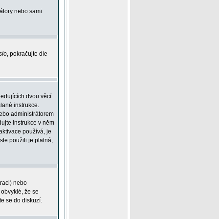
rátory nebo sami
slo
, pokračujte dle
edujících dvou věcí.
lané instrukce.
 nebo administrátorem
dujte instrukce v něm
aktivace používá, je
ste použili je platná,
traci) nebo
 obvyklé, že se
te se do diskuzí.