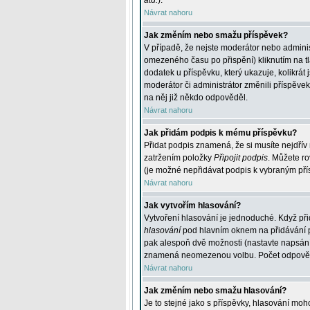
atd.
).
Návrat nahoru
Jak změním nebo smažu příspěvek?
V případě, že nejste moderátor nebo adminis
omezeného času po přispění) kliknutím na t
dodatek u příspěvku, který ukazuje, kolikrá
moderátor či administrátor změnili příspěve
na něj již někdo odpověděl.
Návrat nahoru
Jak přidám podpis k mému příspěvku?
Přidat podpis znamená, že si musíte nejdřív 
zatržením položky
Připojit podpis
. Můžete ro
(je možné nepřidávat podpis k vybraným pří
Návrat nahoru
Jak vytvořím hlasování?
Vytvoření hlasování je jednoduché. Když při
hlasování
pod hlavním oknem na přidávání př
pak alespoň dvě možnosti (nastavte napsán
znamená neomezenou volbu. Počet odpovědí, 
Návrat nahoru
Jak změním nebo smažu hlasování?
Je to stejné jako s příspěvky, hlasování m