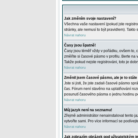
Jak změním svoje nastavení?
Všechna vaše nastavení (pokud jste registro
stránky, ale nemusí to být pravidlem). Takto
Návrat nahoru
Časy jsou špatně!
Časy jsou téměř vždy v pořádku, ovšem to, c
změňte si časové pásmo v profilu. Berte na
Takže pokud nejste registrováni, toto je dobr
Návrat nahoru
Změnil jsem časové pásmo, ale je to stále
Jste si jisti, že jste zadali časové pásmo sp
čas. Fórum není stavěno na uplatňování roz
posunutí časového pásma o jednu hodinu po 
Návrat nahoru
Můj jazyk není na seznamu!
Zřejmě administrátor nenainstaloval tento jaz
vytvořte sami. Pro více informací se podívej
Návrat nahoru
Jak zobrazím obrázek pod uživatelským 