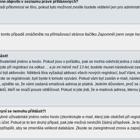
éno objevilo v seznamu právě přihlášených?
vaši přítomnost ve fóru
, pokud tuto možnost
zvolíte
budete viditelní jen pro administ
tomto případě zmáčkněte na přihlašovací stránce tlačítko
Zapomněl jsem svoje he
ásit!
živatelské jméno a heslo. Pokud jsou v pořádku, pak se mohla odehrát jedna z násl
ste při registraci na odkaz
... a je mi méně než 13 let
, budete muset následovat zas
í být aktivován. Některá fóra vyžadují aktivaci všech nových registrací, buď Vámi,
jste se registrovali, byli byste k tomuto vyzváni. Pokud vám byl zaslán e-mail, násle
, ujistěte se, že vámi zadaná emailová adresa je platná. Jedním důvodem, proč se 
elů, kteří se snaží pouze obtěžovat. Pokud si jste jisti, že e-mailová adresa, kterou j
nyní se nemohu přihlásit?!
né uživatelské jméno nebo heslo (zkontrolujte e-mail, který jste obdrželi při regis
čet. Pokud je to ten druhý případ, pak jste možná nevložili žádný příspěvek. Je to
nepřispěli, aby se zmenšila velikost databáze. Zkuste se zaregistrovat znovu a zapoj