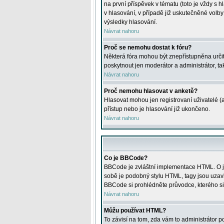
na první příspěvek v tématu (toto je vždy 
v hlasování, v případě již uskutečněné volb
výsledky hlasování.
Návrat nahoru
Proč se nemohu dostat k fóru?
Některá fóra mohou být znepřístupněna určitý
poskytnout jen moderátor a administrátor, tak
Návrat nahoru
Proč nemohu hlasovat v anketě?
Hlasovat mohou jen registrovaní uživatelé (
přístup nebo je hlasování již ukončeno.
Návrat nahoru
Co je BBCode?
BBCode je zvláštní implementace HTML. O je
sobě je podobný stylu HTML, tagy jsou uzavřen
BBCode si prohlédněte průvodce, kterého si
Návrat nahoru
Můžu používat HTML?
To závisí na tom, zda vám to administrátor po