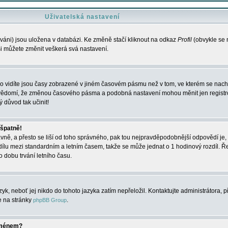
Uživatelská nastavení
váni) jsou uložena v databázi. Ke změně stačí kliknout na odkaz
Profil
(obvykle se n
 si můžete změnit veškerá svá nastavení.
o vidíte jsou časy zobrazené v jiném časovém pásmu než v tom, ve kterém se nacház
 vědomí, že změnou časového pásma a podobná nastavení mohou měnit jen registro
ý důvod tak učinit!
 špatně!
rávně, a přesto se liší od toho správného, pak tou nejpravděpodobnější odpovědí je, 
dílu mezi standardním a letním časem, takže se může jednat o 1 hodinový rozdíl. 
dobu trvání letního času.
yk, neboť jej nikdo do tohoto jazyka zatím nepřeložil. Kontaktujte administrátora, p
te na stránky
.
phpBB Group
jménem?