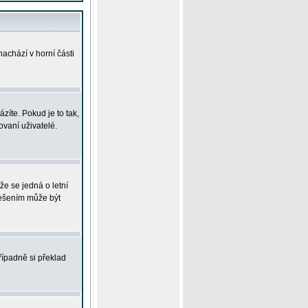
achází v horní části
íte. Pokud je to tak,
vaní uživatelé.
že se jedná o letní
Řešením může být
řípadně si překlad