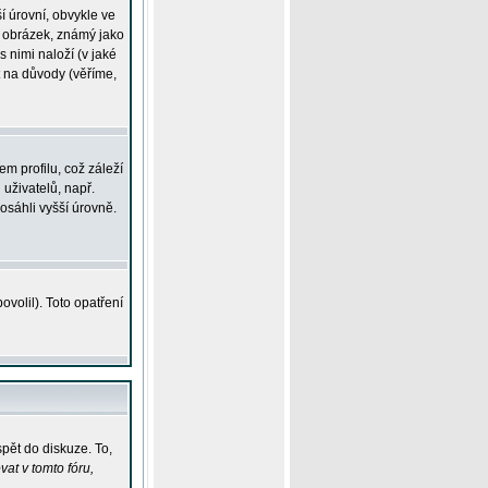
í úrovní, obvykle ve
ší obrázek, známý jako
s nimi naloží (v jaké
t na důvody (věříme,
m profilu, což záleží
 uživatelů, např.
osáhli vyšší úrovně.
volil). Toto opatření
pět do diskuze. To,
at v tomto fóru,