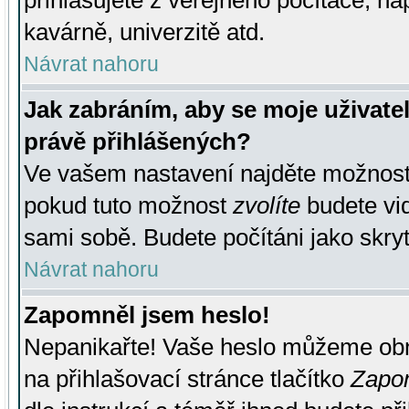
přihlašujete z veřejného počítače, na
kavárně, univerzitě atd.
Návrat nahoru
Jak zabráním, aby se moje uživate
právě přihlášených?
Ve vašem nastavení najděte možnos
pokud tuto možnost
zvolíte
budete vid
sami sobě. Budete počítáni jako skryt
Návrat nahoru
Zapomněl jsem heslo!
Nepanikařte! Vaše heslo můžeme obn
na přihlašovací stránce tlačítko
Zapom