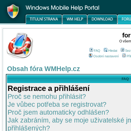
fo
O všem
FAQ
Hledat
Sez
Osobní nastavení
Při
Obsah fóra WMHelp.cz
FAQ
Registrace a přihlášení
Proč se nemohu přihlásit?
Je vůbec potřeba se registrovat?
Proč jsem automaticky odhlášen?
Jak zabráním, aby se moje uživatelské 
přihlášených?