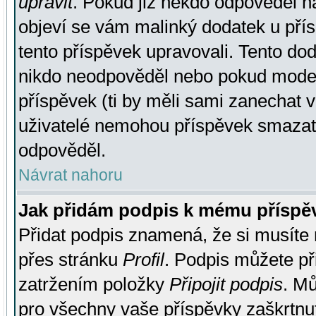
upravit
. Pokud již někdo odpověděl na
objeví se vám malinký dodatek u přísp
tento příspěvek upravovali. Tento do
nikdo neodpověděl nebo pokud moderá
příspěvek (ti by měli sami zanechat v
uživatelé nemohou příspěvek smazat,
odpověděl.
Návrat nahoru
Jak přidám podpis k mému příspě
Přidat podpis znamená, že si musíte n
přes stránku
Profil
. Podpis můžete p
zatržením položky
Připojit podpis
. Mů
pro všechny vaše příspěvky zaškrtnut