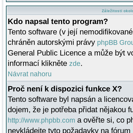
Záležitosti oko
Kdo napsal tento program?
Tento software (v její nemodifikované
chráněn autorskými právy
phpBB Gro
General Public Licence a může být vo
informací klikněte
.
zde
Návrat nahoru
Proč není k dispozici funkce X?
Tento software byl napsán a licenco
dojem, že je potřeba přidat nějakou f
a ověřte si, co 
http://www.phpbb.com
nevkládejte tyto požadavky na fóru