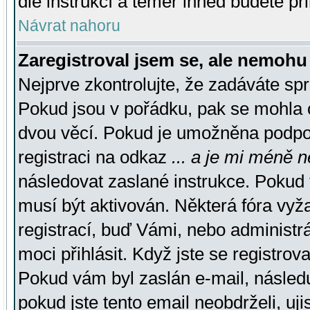
dle instrukcí a téměř ihned budete př
Návrat nahoru
Zaregistroval jsem se, ale nemohu 
Nejprve zkontrolujte, že zadáváte sp
Pokud jsou v pořádku, pak se mohla o
dvou věcí. Pokud je umožněna podpora
registraci na odkaz
... a je mi méně n
následovat zaslané instrukce. Pokud t
musí být aktivován. Některá fóra vyž
registrací, buď Vámi, nebo administr
moci přihlásit. Když jste se registrova
Pokud vám byl zaslán e-mail, násled
pokud jste tento email neobdrželi, uj