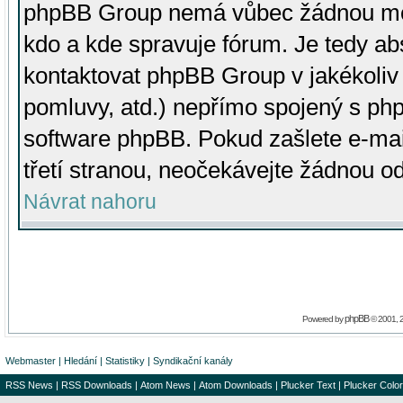
phpBB Group nemá vůbec žádnou moc 
kdo a kde spravuje fórum. Je tedy a
kontaktovat phpBB Group v jakékoliv p
pomluvy, atd.) nepřímo spojený s p
software phpBB. Pokud zašlete e-mai
třetí stranou, neočekávejte žádnou o
Návrat nahoru
phpBB
Powered by
© 2001, 
Webmaster
|
Hledání
|
Statistiky
|
Syndikační kanály
RSS News
|
RSS Downloads
|
Atom News
|
Atom Downloads
|
Plucker Text
|
Plucker Color