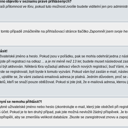
éno objevilo v seznamu právě přihlášených?
vaši přítomnost ve fóru
, pokud tuto možnost
zvolíte
budete viditelní jen pro administ
tomto případě zmáčkněte na přihlašovací stránce tlačítko
Zapomněl jsem svoje he
ásit!
živatelské jméno a heslo. Pokud jsou v pořádku, pak se mohla odehrát jedna z násl
ste při registraci na odkaz
... a je mi méně než 13 let
, budete muset následovat zas
í být aktivován. Některá fóra vyžadují aktivaci všech nových registrací, buď Vámi,
jste se registrovali, byli byste k tomuto vyzváni. Pokud vám byl zaslán e-mail, násle
, ujistěte se, že vámi zadaná emailová adresa je platná. Jedním důvodem, proč se 
elů, kteří se snaží pouze obtěžovat. Pokud si jste jisti, že e-mailová adresa, kterou j
nyní se nemohu přihlásit?!
né uživatelské jméno nebo heslo (zkontrolujte e-mail, který jste obdrželi při regis
čet. Pokud je to ten druhý případ, pak jste možná nevložili žádný příspěvek. Je to
nepřispěli, aby se zmenšila velikost databáze. Zkuste se zaregistrovat znovu a zapoj