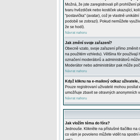
Možná, že jste zaregistrovali při prohlížení
tvaru hvězdiček nebo kostiček ukazující, kol
"postavička" (avatar), což je vlastně unikátn
podobě se zobrazí). Pokud nemůžete využívat 
že se hodí).
Návrat nahoru
Jak změní svoje zařazení?
Obecně vzato, svoje zařazení přímo změnit 
na použitém vzhledu). Většina fór používají h
označení moderátorů a administrátorů může m
Moderátor nebo administrátor pak může počet
Návrat nahoru
Když kliknu na e-mailový odkaz uživatele,
Pouze registrovaní uživatelé mohou posílat e
umožňuje zbavit se otravných anonymních vzk
Návrat nahoru
Jak vložím téma do fóra?
Jednouše. Klikněte na příslušné tlačítko na
co vám je povoleno můžete vidět na spodní 