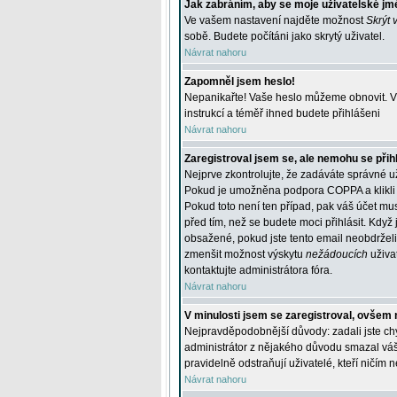
Jak zabráním, aby se moje uživatelské jm
Ve vašem nastavení najděte možnost
Skrýt 
sobě. Budete počítáni jako skrytý uživatel.
Návrat nahoru
Zapomněl jsem heslo!
Nepanikařte! Vaše heslo můžeme obnovit. V 
instrukcí a téměř ihned budete přihlášeni
Návrat nahoru
Zaregistroval jsem se, ale nemohu se přihl
Nejprve zkontrolujte, že zadáváte správné u
Pokud je umožněna podpora COPPA a klikli j
Pokud toto není ten případ, pak váš účet mus
před tím, než se budete moci přihlásit. Když 
obsažené, pokud jste tento email neobdrželi
zmenšit možnost výskytu
nežádoucích
uživat
kontaktujte administrátora fóra.
Návrat nahoru
V minulosti jsem se zaregistroval, ovšem 
Nejpravděpodobnější důvody: zadali jste chyb
administrátor z nějakého důvodu smazal váš ú
pravidelně odstraňují uživatelé, kteří ničím 
Návrat nahoru