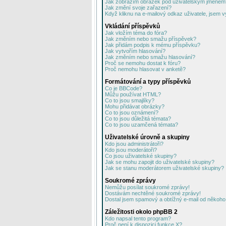
Jak zobrazím obrázek pod uživatelským jménem
Jak změní svoje zařazení?
Když kliknu na e-mailový odkaz uživatele, jsem v
Vkládání příspěvků
Jak vložím téma do fóra?
Jak změním nebo smažu příspěvek?
Jak přidám podpis k mému příspěvku?
Jak vytvořím hlasování?
Jak změním nebo smažu hlasování?
Proč se nemohu dostat k fóru?
Proč nemohu hlasovat v anketě?
Formátování a typy příspěvků
Co je BBCode?
Můžu používat HTML?
Co to jsou smajlíky?
Mohu přidávat obrázky?
Co to jsou oznámení?
Co to jsou důležitá témata?
Co to jsou uzamčená témata?
Uživatelské úrovně a skupiny
Kdo jsou administrátoři?
Kdo jsou moderátoři?
Co jsou uživatelské skupiny?
Jak se mohu zapojit do uživatelské skupiny?
Jak se stanu moderátorem uživatelské skupiny?
Soukromé zprávy
Nemůžu posílat soukromé zprávy!
Dostávám nechtěné soukromé zprávy!
Dostal jsem spamový a obtížný e-mail od někoho 
Záležitosti okolo phpBB 2
Kdo napsal tento program?
Proč není k dispozici funkce X?