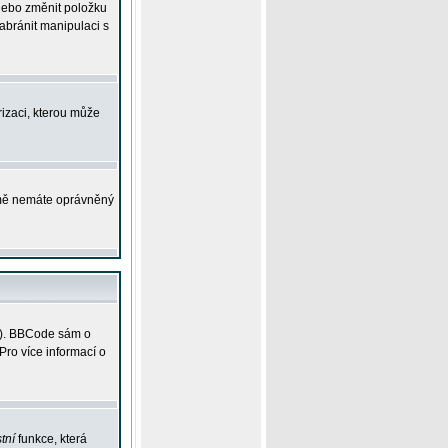
 nebo změnit položku
abránit manipulaci s
rizaci, kterou může
ejmě nemáte oprávněný
ky). BBCode sám o
Pro více informací o
tní
funkce, která