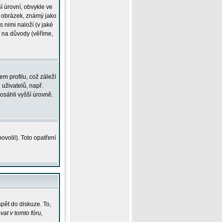
í úrovní, obvykle ve
ší obrázek, známý jako
s nimi naloží (v jaké
t na důvody (věříme,
m profilu, což záleží
 uživatelů, např.
osáhli vyšší úrovně.
volil). Toto opatření
pět do diskuze. To,
at v tomto fóru,