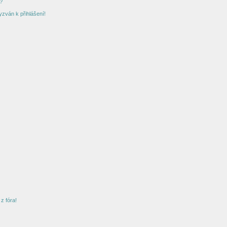
?
yzván k přihlášení!
z fóra!