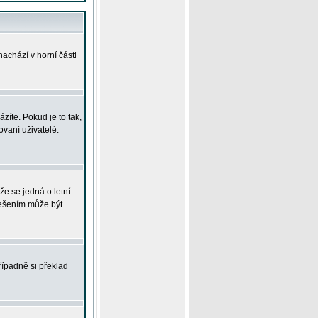
achází v horní části
íte. Pokud je to tak,
vaní uživatelé.
že se jedná o letní
Řešením může být
řípadně si překlad