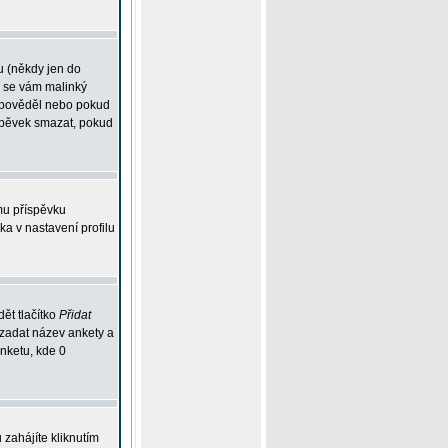
u (někdy jen do
í se vám malinký
odpověděl nebo pokud
íspěvek smazat, pokud
mu příspěvku
ka v nastavení profilu
ět tlačítko
Přidat
 zadat název ankety a
anketu, kde 0
zahájíte kliknutím