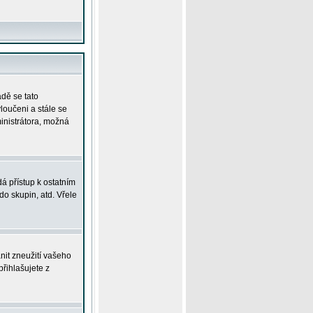
adě se tato
yloučeni a stále se
ministrátora, možná
á přístup k ostatním
o skupin, atd. Vřele
nit zneužití vašeho
přihlašujete z