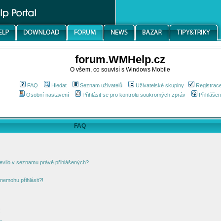
forum.WMHelp.cz
O všem, co souvisí s Windows Mobile
FAQ
Hledat
Seznam uživatelů
Uživatelské skupiny
Registrac
Osobní nastavení
Přihlásit se pro kontrolu soukromých zpráv
Přihlášen
FAQ
jevilo v seznamu právě přihlášených?
nemohu přihlásit?!
!