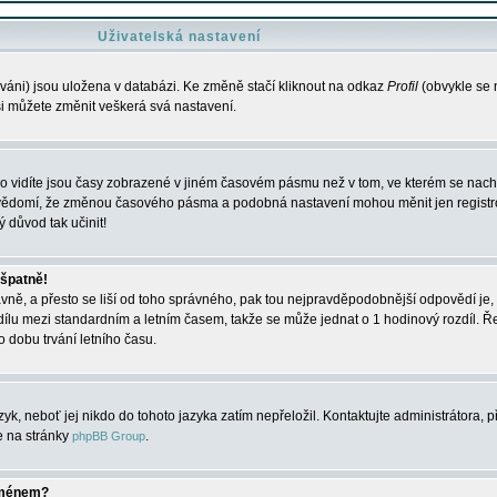
Uživatelská nastavení
váni) jsou uložena v databázi. Ke změně stačí kliknout na odkaz
Profil
(obvykle se n
 si můžete změnit veškerá svá nastavení.
o vidíte jsou časy zobrazené v jiném časovém pásmu než v tom, ve kterém se nacház
 vědomí, že změnou časového pásma a podobná nastavení mohou měnit jen registro
ý důvod tak učinit!
 špatně!
rávně, a přesto se liší od toho správného, pak tou nejpravděpodobnější odpovědí je, 
dílu mezi standardním a letním časem, takže se může jednat o 1 hodinový rozdíl. 
dobu trvání letního času.
yk, neboť jej nikdo do tohoto jazyka zatím nepřeložil. Kontaktujte administrátora, p
te na stránky
.
phpBB Group
jménem?