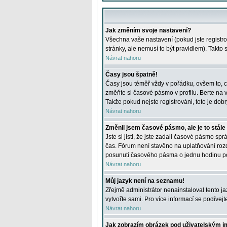
Jak změním svoje nastavení?
Všechna vaše nastavení (pokud jste registro
stránky, ale nemusí to být pravidlem). Takto
Návrat nahoru
Časy jsou špatně!
Časy jsou téměř vždy v pořádku, ovšem to, c
změňte si časové pásmo v profilu. Berte na
Takže pokud nejste registrováni, toto je dobr
Návrat nahoru
Změnil jsem časové pásmo, ale je to stále
Jste si jisti, že jste zadali časové pásmo sp
čas. Fórum není stavěno na uplatňování roz
posunutí časového pásma o jednu hodinu po 
Návrat nahoru
Můj jazyk není na seznamu!
Zřejmě administrátor nenainstaloval tento jaz
vytvořte sami. Pro více informací se podívej
Návrat nahoru
Jak zobrazím obrázek pod uživatelským 