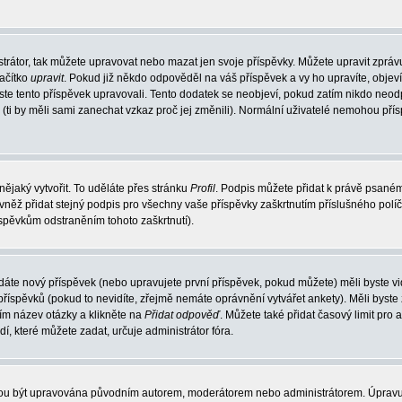
trátor, tak můžete upravovat nebo mazat jen svoje příspěvky. Můžete upravit zpráv
lačítko
upravit
. Pokud již někdo odpověděl na váš příspěvek a vy ho upravíte, objev
t jste tento příspěvek upravovali. Tento dodatek se neobjeví, pokud zatím nikdo ne
k (ti by měli sami zanechat vzkaz proč jej změnili). Normální uživatelé nemohou př
nějaký vytvořit. To uděláte přes stránku
Profil
. Podpis můžete přidat k právě psané
vněž přidat stejný podpis pro všechny vaše příspěvky zaškrtnutím příslušného políč
spěvkům odstraněním tohoto zaškrtnutí).
dáte nový příspěvek (nebo upravujete první příspěvek, pokud můžete) měli byste vid
íspěvků (pokud to nevidíte, zřejmě nemáte oprávnění vytvářet ankety). Měli byste
ím název otázky a klikněte na
Přidat odpověď
. Můžete také přidat časový limit pro 
které můžete zadat, určuje administrátor fóra.
ohou být upravována původním autorem, moderátorem nebo administrátorem. Úpravu 