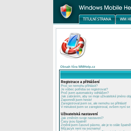
Obsah fóra WMHelp.cz
Registrace a přihlášení
Proč se nemohu přihlásit?
Je vůbec potřeba se registrovat?
Proč jsem automaticky odhlášen?
Jak zabráním, aby se moje uživatelské jméno ob
Zapomněl jsem heslo!
Zaregistroval jsem se, ale nemohu se přihlásit!
V minulosti jsem se zaregistroval, ovšem nyní se 
Uživatelská nastavení
Jak změním svoje nastavení?
Časy jsou špatně!
Změnil jsem časové pásmo, ale je to stále špatně
Můj jazyk není na seznamu!