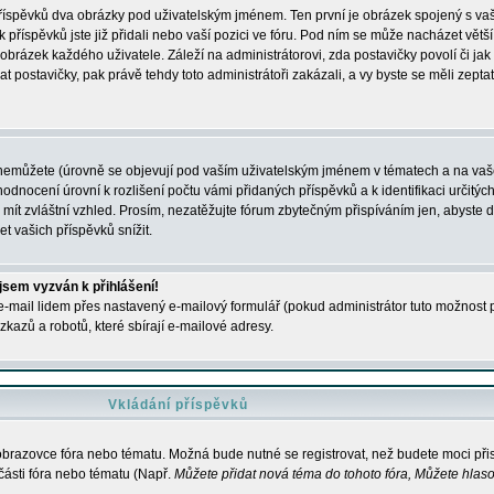
 příspěvků dva obrázky pod uživatelským jménem. Ten první je obrázek spojený s vaš
ik příspěvků jste již přidali nebo vaší pozici ve fóru. Pod ním se může nacházet vět
í obrázek každého uživatele. Záleží na administrátorovi, zda postavičky povolí či jak 
postavičky, pak právě tehdy toto administrátoři zakázali, a vy byste se měli zepta
nemůžete (úrovně se objevují pod vaším uživatelským jménem v tématech a na vaše
odnocení úrovní k rozlišení počtu vámi přidaných příspěvků a k identifikaci určitých
ít zvláštní vzhled. Prosím, nezatěžujte fórum zbytečným přispíváním jen, abyste d
 vašich příspěvků snížit.
 jsem vyzván k přihlášení!
-mail lidem přes nastavený e-mailový formulář (pokud administrátor tuto možnost po
azů a robotů, které sbírají e-mailové adresy.
Vkládání příspěvků
 obrazovce fóra nebo tématu. Možná bude nutné se registrovat, než budete moci přis
části fóra nebo tématu (Např.
Můžete přidat nová téma do tohoto fóra, Můžete hlasov