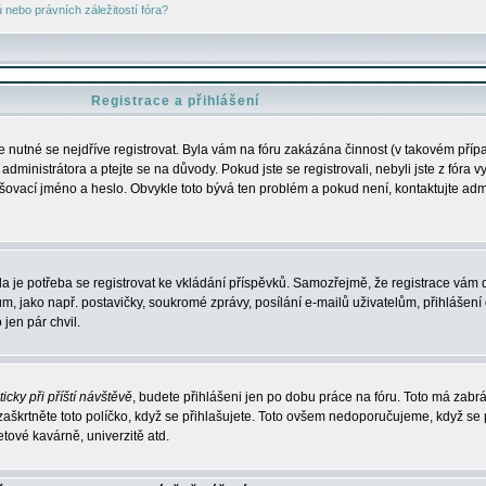
nebo právních záležitostí fóra?
Registrace a přihlášení
je nutné se nejdříve registrovat. Byla vám na fóru zakázána činnost (v takovém příp
dministrátora a ptejte se na důvody. Pokud jste se registrovali, nebyli jste z fóra v
lašovací jméno a heslo. Obvykle toto bývá ten problém a pokud není, kontaktujte ad
da je potřeba se registrovat ke vkládání příspěvků. Samozřejmě, že registrace vám d
ako např. postavičky, soukromé zprávy, posílání e-mailů uživatelům, přihlášení d
jen pár chvil.
icky při příští návštěvě
, budete přihlášeni jen po dobu práce na fóru. Toto má zabrá
 zaškrtněte toto políčko, když se přihlašujete. Toto ovšem nedoporučujeme, když se 
etové kavárně, univerzitě atd.