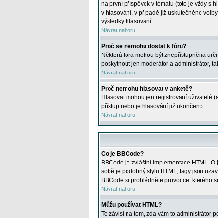
na první příspěvek v tématu (toto je vždy 
v hlasování, v případě již uskutečněné volb
výsledky hlasování.
Návrat nahoru
Proč se nemohu dostat k fóru?
Některá fóra mohou být znepřístupněna určitý
poskytnout jen moderátor a administrátor, tak
Návrat nahoru
Proč nemohu hlasovat v anketě?
Hlasovat mohou jen registrovaní uživatelé (
přístup nebo je hlasování již ukončeno.
Návrat nahoru
Co je BBCode?
BBCode je zvláštní implementace HTML. O je
sobě je podobný stylu HTML, tagy jsou uzavřen
BBCode si prohlédněte průvodce, kterého si
Návrat nahoru
Můžu používat HTML?
To závisí na tom, zda vám to administrátor po