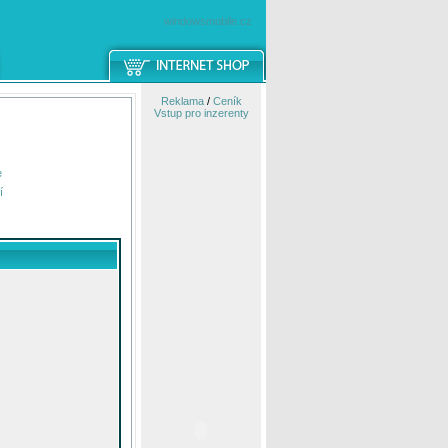
windowsmobile.cz
Reklama
/
Ceník
Vstup pro inzerenty
e
í