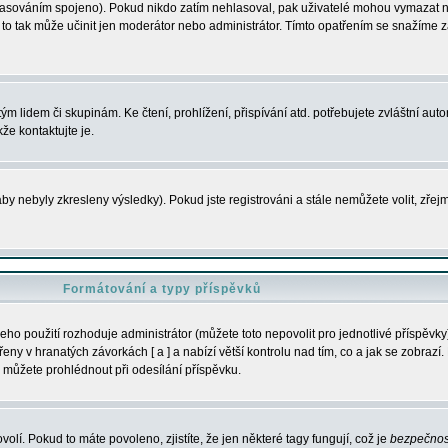
s hlasováním spojeno). Pokud nikdo zatím nehlasoval, pak uživatelé mohou vymazat
y to tak může učinit jen moderátor nebo administrátor. Tímto opatřením se snažíme z
m lidem či skupinám. Ke čtení, prohlížení, přispívání atd. potřebujete zvláštní auto
že kontaktujte je.
aby nebyly zkresleny výsledky). Pokud jste registrováni a stále nemůžete volit, zř
Formátování a typy příspěvků
ho použití rozhoduje administrátor (můžete toto nepovolit pro jednotlivé příspěv
y v hranatých závorkách [ a ] a nabízí větší kontrolu nad tím, co a jak se zobrazí. 
 můžete prohlédnout při odesílání příspěvku.
volí. Pokud to máte povoleno, zjistíte, že jen některé tagy fungují, což je
bezpečnos