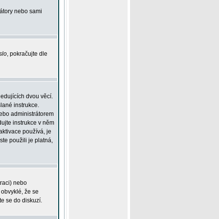
rátory nebo sami
slo
, pokračujte dle
edujících dvou věcí.
lané instrukce.
 nebo administrátorem
dujte instrukce v něm
aktivace používá, je
ste použili je platná,
traci) nebo
 obvyklé, že se
te se do diskuzí.