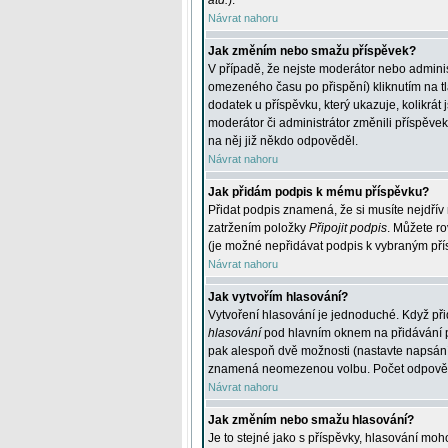
atd.
).
Návrat nahoru
Jak změním nebo smažu příspěvek?
V případě, že nejste moderátor nebo adminis
omezeného času po přispění) kliknutím na t
dodatek u příspěvku, který ukazuje, kolikrá
moderátor či administrátor změnili příspěve
na něj již někdo odpověděl.
Návrat nahoru
Jak přidám podpis k mému příspěvku?
Přidat podpis znamená, že si musíte nejdřív 
zatržením položky
Připojit podpis
. Můžete ro
(je možné nepřidávat podpis k vybraným pří
Návrat nahoru
Jak vytvořím hlasování?
Vytvoření hlasování je jednoduché. Když při
hlasování
pod hlavním oknem na přidávání př
pak alespoň dvě možnosti (nastavte napsán
znamená neomezenou volbu. Počet odpovědí, 
Návrat nahoru
Jak změním nebo smažu hlasování?
Je to stejné jako s příspěvky, hlasování m