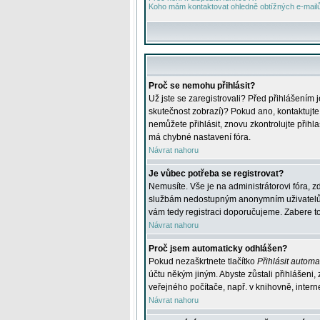
Koho mám kontaktovat ohledně obtížných e-mailů 
Proč se nemohu přihlásit?
Už jste se zaregistrovali? Před přihlášením 
skutečnost zobrazí)? Pokud ano, kontaktujte a
nemůžete přihlásit, znovu zkontrolujte přih
má chybné nastavení fóra.
Návrat nahoru
Je vůbec potřeba se registrovat?
Nemusíte. Vše je na administrátorovi fóra, z
službám nedostupným anonymním uživatelům, j
vám tedy registraci doporučujeme. Zabere to 
Návrat nahoru
Proč jsem automaticky odhlášen?
Pokud nezaškrtnete tlačítko
Přihlásit automat
účtu někým jiným. Abyste zůstali přihlášeni,
veřejného počítače, např. v knihovně, intern
Návrat nahoru