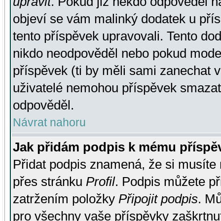
upravit
. Pokud již někdo odpověděl na
objeví se vám malinký dodatek u přísp
tento příspěvek upravovali. Tento do
nikdo neodpověděl nebo pokud moderá
příspěvek (ti by měli sami zanechat v
uživatelé nemohou příspěvek smazat,
odpověděl.
Návrat nahoru
Jak přidám podpis k mému příspě
Přidat podpis znamená, že si musíte n
přes stránku
Profil
. Podpis můžete p
zatržením položky
Připojit podpis
. Mů
pro všechny vaše příspěvky zaškrtnut