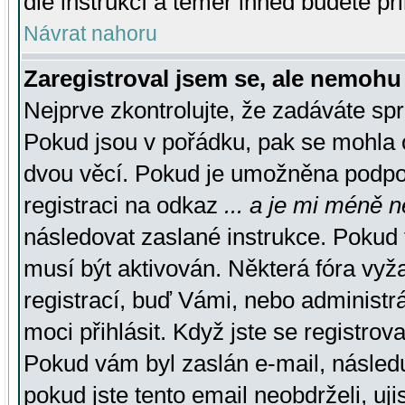
dle instrukcí a téměř ihned budete př
Návrat nahoru
Zaregistroval jsem se, ale nemohu 
Nejprve zkontrolujte, že zadáváte sp
Pokud jsou v pořádku, pak se mohla o
dvou věcí. Pokud je umožněna podpora
registraci na odkaz
... a je mi méně n
následovat zaslané instrukce. Pokud t
musí být aktivován. Některá fóra vyž
registrací, buď Vámi, nebo administr
moci přihlásit. Když jste se registrova
Pokud vám byl zaslán e-mail, násled
pokud jste tento email neobdrželi, uj