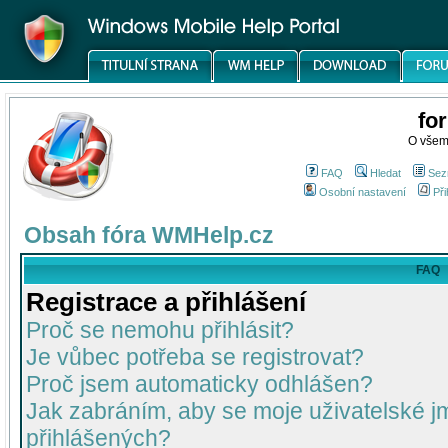
fo
O všem
FAQ
Hledat
Sez
Osobní nastavení
Při
Obsah fóra WMHelp.cz
FAQ
Registrace a přihlášení
Proč se nemohu přihlásit?
Je vůbec potřeba se registrovat?
Proč jsem automaticky odhlášen?
Jak zabráním, aby se moje uživatelské 
přihlášených?