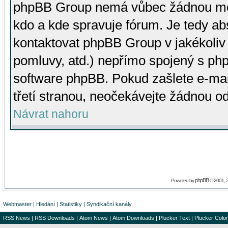
phpBB Group nemá vůbec žádnou moc 
kdo a kde spravuje fórum. Je tedy a
kontaktovat phpBB Group v jakékoliv p
pomluvy, atd.) nepřímo spojený s p
software phpBB. Pokud zašlete e-mai
třetí stranou, neočekávejte žádnou o
Návrat nahoru
phpBB
Powered by
© 2001, 
Webmaster
|
Hledání
|
Statistiky
|
Syndikační kanály
RSS News
|
RSS Downloads
|
Atom News
|
Atom Downloads
|
Plucker Text
|
Plucker Color