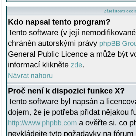
Záležitosti oko
Kdo napsal tento program?
Tento software (v její nemodifikované
chráněn autorskými právy
phpBB Gro
General Public Licence a může být vo
informací klikněte
.
zde
Návrat nahoru
Proč není k dispozici funkce X?
Tento software byl napsán a licenco
dojem, že je potřeba přidat nějakou f
a ověřte si, co 
http://www.phpbb.com
nevkládejte tyto požadavky na fóru