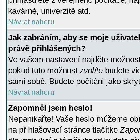
přihlašujete z veřejného počítače, na
kavárně, univerzitě atd.
Návrat nahoru
Jak zabráním, aby se moje uživate
právě přihlášených?
Ve vašem nastavení najděte možnos
pokud tuto možnost
zvolíte
budete vid
sami sobě. Budete počítáni jako skryt
Návrat nahoru
Zapomněl jsem heslo!
Nepanikařte! Vaše heslo můžeme obn
na přihlašovací stránce tlačítko
Zapom