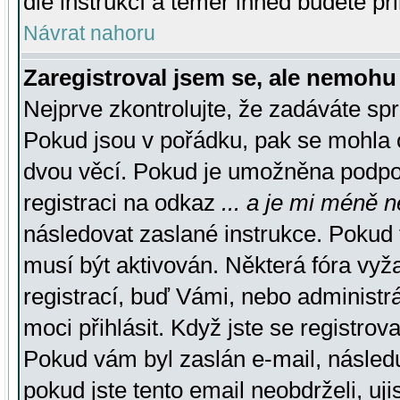
dle instrukcí a téměř ihned budete př
Návrat nahoru
Zaregistroval jsem se, ale nemohu 
Nejprve zkontrolujte, že zadáváte sp
Pokud jsou v pořádku, pak se mohla o
dvou věcí. Pokud je umožněna podpora
registraci na odkaz
... a je mi méně n
následovat zaslané instrukce. Pokud t
musí být aktivován. Některá fóra vyž
registrací, buď Vámi, nebo administr
moci přihlásit. Když jste se registrova
Pokud vám byl zaslán e-mail, násled
pokud jste tento email neobdrželi, uj