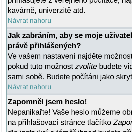
přihlašujete z veřejného počítače, na
kavárně, univerzitě atd.
Návrat nahoru
Jak zabráním, aby se moje uživate
právě přihlášených?
Ve vašem nastavení najděte možnos
pokud tuto možnost
zvolíte
budete vid
sami sobě. Budete počítáni jako skryt
Návrat nahoru
Zapomněl jsem heslo!
Nepanikařte! Vaše heslo můžeme obn
na přihlašovací stránce tlačítko
Zapom