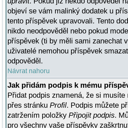
upravit
. Pokud již někdo odpověděl na
objeví se vám malinký dodatek u přísp
tento příspěvek upravovali. Tento do
nikdo neodpověděl nebo pokud moderá
příspěvek (ti by měli sami zanechat v
uživatelé nemohou příspěvek smazat,
odpověděl.
Návrat nahoru
Jak přidám podpis k mému příspě
Přidat podpis znamená, že si musíte n
přes stránku
Profil
. Podpis můžete p
zatržením položky
Připojit podpis
. Mů
pro všechny vaše příspěvky zaškrtnut