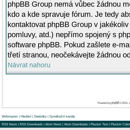
phpBB Group nemá vůbec žádnou moc 
kdo a kde spravuje fórum. Je tedy a
kontaktovat phpBB Group v jakékoliv p
pomluvy, atd.) nepřímo spojený s p
software phpBB. Pokud zašlete e-mai
třetí stranou, neočekávejte žádnou o
Návrat nahoru
phpBB
Powered by
© 2001, 
Webmaster
|
Hledání
|
Statistiky
|
Syndikační kanály
RSS News
|
RSS Downloads
|
Atom News
|
Atom Downloads
|
Plucker Text
|
Plucker Color