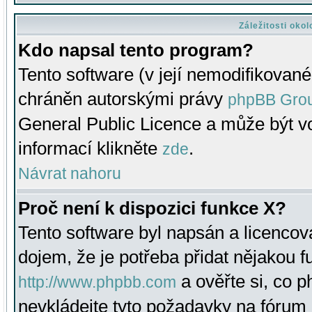
Záležitosti oko
Kdo napsal tento program?
Tento software (v její nemodifikované
chráněn autorskými právy
phpBB Gro
General Public Licence a může být vo
informací klikněte
.
zde
Návrat nahoru
Proč není k dispozici funkce X?
Tento software byl napsán a licenco
dojem, že je potřeba přidat nějakou f
a ověřte si, co 
http://www.phpbb.com
nevkládejte tyto požadavky na fóru