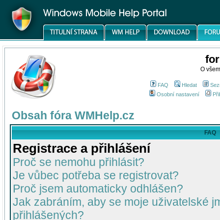
fo
O všem
FAQ
Hledat
Sez
Osobní nastavení
Při
Obsah fóra WMHelp.cz
FAQ
Registrace a přihlášení
Proč se nemohu přihlásit?
Je vůbec potřeba se registrovat?
Proč jsem automaticky odhlášen?
Jak zabráním, aby se moje uživatelské 
přihlášených?