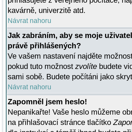
přihlašujete z veřejného počítače, na
kavárně, univerzitě atd.
Návrat nahoru
Jak zabráním, aby se moje uživate
právě přihlášených?
Ve vašem nastavení najděte možnos
pokud tuto možnost
zvolíte
budete vid
sami sobě. Budete počítáni jako skryt
Návrat nahoru
Zapomněl jsem heslo!
Nepanikařte! Vaše heslo můžeme obn
na přihlašovací stránce tlačítko
Zapom