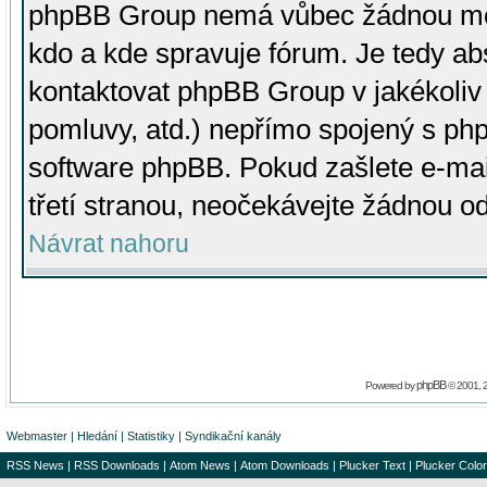
phpBB Group nemá vůbec žádnou moc 
kdo a kde spravuje fórum. Je tedy a
kontaktovat phpBB Group v jakékoliv p
pomluvy, atd.) nepřímo spojený s p
software phpBB. Pokud zašlete e-mai
třetí stranou, neočekávejte žádnou o
Návrat nahoru
phpBB
Powered by
© 2001, 
Webmaster
|
Hledání
|
Statistiky
|
Syndikační kanály
RSS News
|
RSS Downloads
|
Atom News
|
Atom Downloads
|
Plucker Text
|
Plucker Color