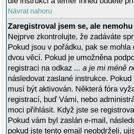
dle instrukcí a téměř ihned budete př
Návrat nahoru
Zaregistroval jsem se, ale nemohu 
Nejprve zkontrolujte, že zadáváte sp
Pokud jsou v pořádku, pak se mohla o
dvou věcí. Pokud je umožněna podpora
registraci na odkaz
... a je mi méně n
následovat zaslané instrukce. Pokud t
musí být aktivován. Některá fóra vyž
registrací, buď Vámi, nebo administr
moci přihlásit. Když jste se registrova
Pokud vám byl zaslán e-mail, násled
pokud jste tento email neobdrželi, uj