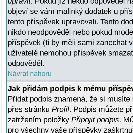
upravit
. Pokud již někdo odpověděl na
objeví se vám malinký dodatek u přísp
tento příspěvek upravovali. Tento do
nikdo neodpověděl nebo pokud moderá
příspěvek (ti by měli sami zanechat v
uživatelé nemohou příspěvek smazat,
odpověděl.
Návrat nahoru
Jak přidám podpis k mému příspě
Přidat podpis znamená, že si musíte n
přes stránku
Profil
. Podpis můžete p
zatržením položky
Připojit podpis
. Mů
pro všechny vaše příspěvky zaškrtnut