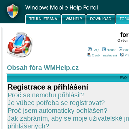
fo
O všem
FAQ
Hledat
Sez
Osobní nastavení
Při
Obsah fóra WMHelp.cz
FAQ
Registrace a přihlášení
Proč se nemohu přihlásit?
Je vůbec potřeba se registrovat?
Proč jsem automaticky odhlášen?
Jak zabráním, aby se moje uživatelské 
přihlášených?