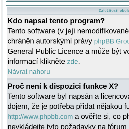
Záležitosti oko
Kdo napsal tento program?
Tento software (v její nemodifikované
chráněn autorskými právy
phpBB Gro
General Public Licence a může být vo
informací klikněte
.
zde
Návrat nahoru
Proč není k dispozici funkce X?
Tento software byl napsán a licenco
dojem, že je potřeba přidat nějakou f
a ověřte si, co 
http://www.phpbb.com
nevkládejte tyto požadavky na fóru