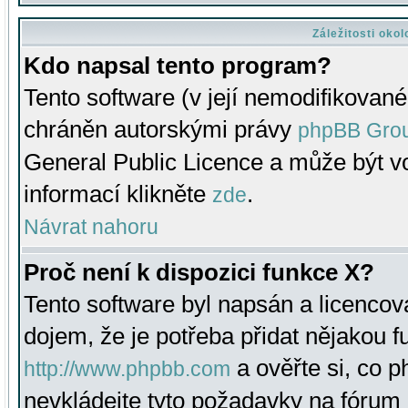
Záležitosti oko
Kdo napsal tento program?
Tento software (v její nemodifikované
chráněn autorskými právy
phpBB Gro
General Public Licence a může být vo
informací klikněte
.
zde
Návrat nahoru
Proč není k dispozici funkce X?
Tento software byl napsán a licenco
dojem, že je potřeba přidat nějakou f
a ověřte si, co 
http://www.phpbb.com
nevkládejte tyto požadavky na fóru