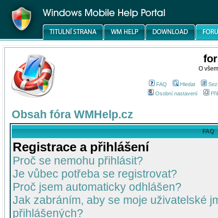
fo
O všem
FAQ
Hledat
Sez
Osobní nastavení
Při
Obsah fóra WMHelp.cz
FAQ
Registrace a přihlášení
Proč se nemohu přihlásit?
Je vůbec potřeba se registrovat?
Proč jsem automaticky odhlášen?
Jak zabráním, aby se moje uživatelské 
přihlášených?