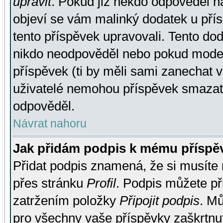
upravit
. Pokud již někdo odpověděl na
objeví se vám malinký dodatek u přísp
tento příspěvek upravovali. Tento do
nikdo neodpověděl nebo pokud moderá
příspěvek (ti by měli sami zanechat v
uživatelé nemohou příspěvek smazat,
odpověděl.
Návrat nahoru
Jak přidám podpis k mému příspě
Přidat podpis znamená, že si musíte n
přes stránku
Profil
. Podpis můžete p
zatržením položky
Připojit podpis
. Mů
pro všechny vaše příspěvky zaškrtnut