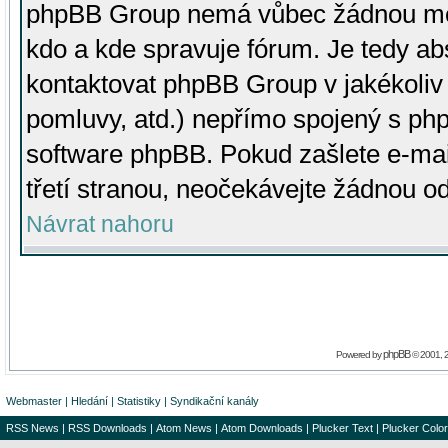
phpBB Group nemá vůbec žádnou moc 
kdo a kde spravuje fórum. Je tedy a
kontaktovat phpBB Group v jakékoliv p
pomluvy, atd.) nepřímo spojený s p
software phpBB. Pokud zašlete e-mai
třetí stranou, neočekávejte žádnou o
Návrat nahoru
phpBB
Powered by
© 2001, 
Webmaster
|
Hledání
|
Statistiky
|
Syndikační kanály
RSS News
|
RSS Downloads
|
Atom News
|
Atom Downloads
|
Plucker Text
|
Plucker Color