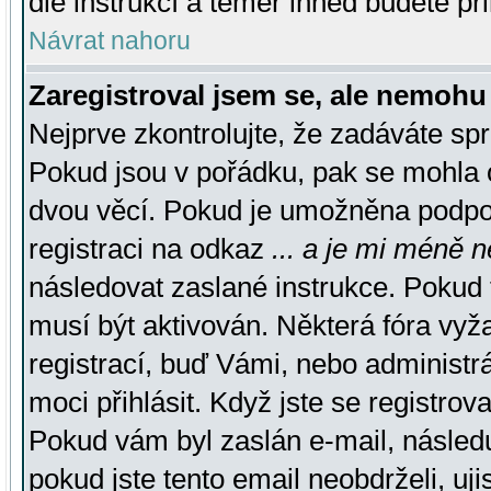
dle instrukcí a téměř ihned budete př
Návrat nahoru
Zaregistroval jsem se, ale nemohu 
Nejprve zkontrolujte, že zadáváte sp
Pokud jsou v pořádku, pak se mohla o
dvou věcí. Pokud je umožněna podpora
registraci na odkaz
... a je mi méně n
následovat zaslané instrukce. Pokud t
musí být aktivován. Některá fóra vyž
registrací, buď Vámi, nebo administr
moci přihlásit. Když jste se registrova
Pokud vám byl zaslán e-mail, násled
pokud jste tento email neobdrželi, uj