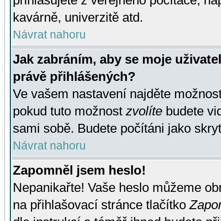
přihlašujete z veřejného počítače, na
kavárně, univerzitě atd.
Návrat nahoru
Jak zabráním, aby se moje uživate
právě přihlášených?
Ve vašem nastavení najděte možnos
pokud tuto možnost
zvolíte
budete vid
sami sobě. Budete počítáni jako skryt
Návrat nahoru
Zapomněl jsem heslo!
Nepanikařte! Vaše heslo můžeme obn
na přihlašovací stránce tlačítko
Zapom