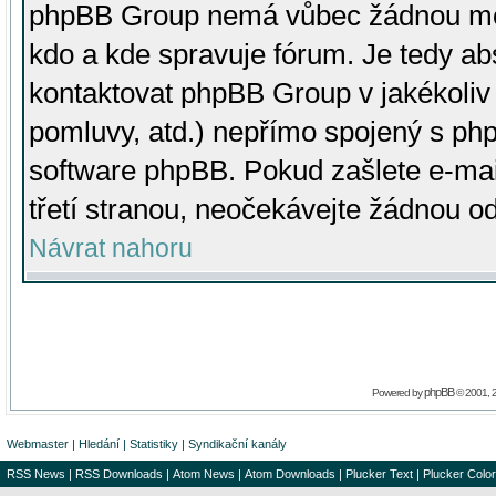
phpBB Group nemá vůbec žádnou moc 
kdo a kde spravuje fórum. Je tedy a
kontaktovat phpBB Group v jakékoliv p
pomluvy, atd.) nepřímo spojený s p
software phpBB. Pokud zašlete e-mai
třetí stranou, neočekávejte žádnou o
Návrat nahoru
phpBB
Powered by
© 2001, 
Webmaster
|
Hledání
|
Statistiky
|
Syndikační kanály
RSS News
|
RSS Downloads
|
Atom News
|
Atom Downloads
|
Plucker Text
|
Plucker Color