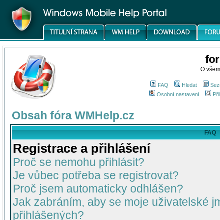
fo
O všem
FAQ
Hledat
Sez
Osobní nastavení
Při
Obsah fóra WMHelp.cz
FAQ
Registrace a přihlášení
Proč se nemohu přihlásit?
Je vůbec potřeba se registrovat?
Proč jsem automaticky odhlášen?
Jak zabráním, aby se moje uživatelské 
přihlášených?