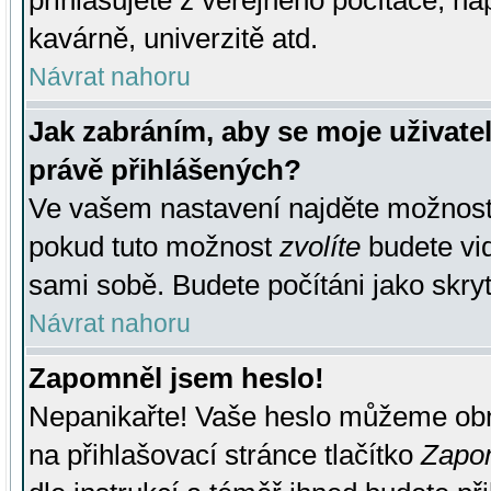
přihlašujete z veřejného počítače, na
kavárně, univerzitě atd.
Návrat nahoru
Jak zabráním, aby se moje uživate
právě přihlášených?
Ve vašem nastavení najděte možnos
pokud tuto možnost
zvolíte
budete vid
sami sobě. Budete počítáni jako skryt
Návrat nahoru
Zapomněl jsem heslo!
Nepanikařte! Vaše heslo můžeme obn
na přihlašovací stránce tlačítko
Zapom