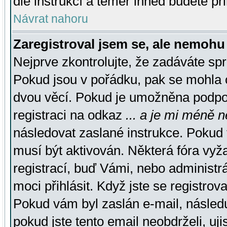
dle instrukcí a téměř ihned budete př
Návrat nahoru
Zaregistroval jsem se, ale nemohu 
Nejprve zkontrolujte, že zadáváte sp
Pokud jsou v pořádku, pak se mohla o
dvou věcí. Pokud je umožněna podpora
registraci na odkaz
... a je mi méně n
následovat zaslané instrukce. Pokud t
musí být aktivován. Některá fóra vyž
registrací, buď Vámi, nebo administr
moci přihlásit. Když jste se registrova
Pokud vám byl zaslán e-mail, násled
pokud jste tento email neobdrželi, uj