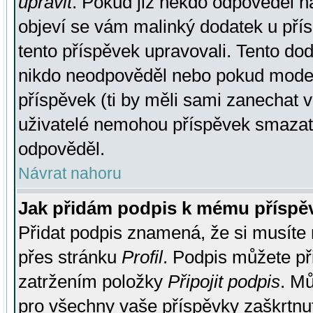
upravit
. Pokud již někdo odpověděl na
objeví se vám malinký dodatek u přísp
tento příspěvek upravovali. Tento do
nikdo neodpověděl nebo pokud moderá
příspěvek (ti by měli sami zanechat v
uživatelé nemohou příspěvek smazat,
odpověděl.
Návrat nahoru
Jak přidám podpis k mému příspě
Přidat podpis znamená, že si musíte n
přes stránku
Profil
. Podpis můžete p
zatržením položky
Připojit podpis
. Mů
pro všechny vaše příspěvky zaškrtnut