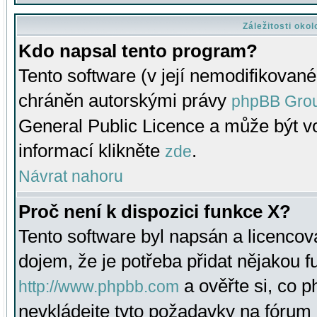
Záležitosti oko
Kdo napsal tento program?
Tento software (v její nemodifikované
chráněn autorskými právy
phpBB Gro
General Public Licence a může být vo
informací klikněte
.
zde
Návrat nahoru
Proč není k dispozici funkce X?
Tento software byl napsán a licenco
dojem, že je potřeba přidat nějakou f
a ověřte si, co 
http://www.phpbb.com
nevkládejte tyto požadavky na fóru