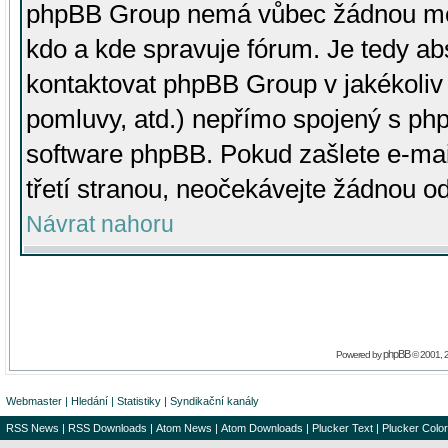
phpBB Group nemá vůbec žádnou moc 
kdo a kde spravuje fórum. Je tedy a
kontaktovat phpBB Group v jakékoliv p
pomluvy, atd.) nepřímo spojený s p
software phpBB. Pokud zašlete e-mai
třetí stranou, neočekávejte žádnou o
Návrat nahoru
phpBB
Powered by
© 2001, 
Webmaster
|
Hledání
|
Statistiky
|
Syndikační kanály
RSS News
|
RSS Downloads
|
Atom News
|
Atom Downloads
|
Plucker Text
|
Plucker Color