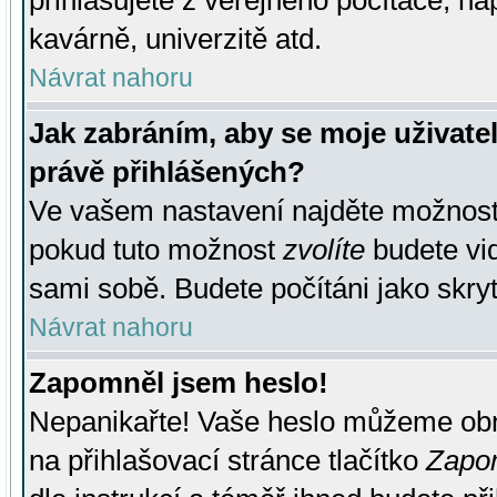
přihlašujete z veřejného počítače, na
kavárně, univerzitě atd.
Návrat nahoru
Jak zabráním, aby se moje uživate
právě přihlášených?
Ve vašem nastavení najděte možnos
pokud tuto možnost
zvolíte
budete vid
sami sobě. Budete počítáni jako skryt
Návrat nahoru
Zapomněl jsem heslo!
Nepanikařte! Vaše heslo můžeme obn
na přihlašovací stránce tlačítko
Zapom