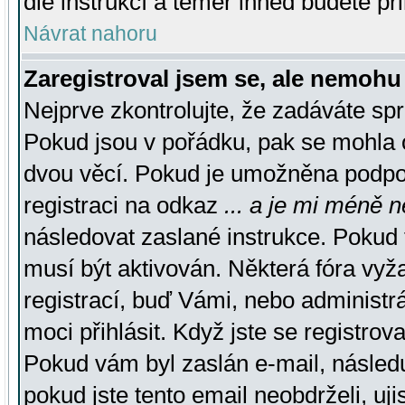
dle instrukcí a téměř ihned budete př
Návrat nahoru
Zaregistroval jsem se, ale nemohu 
Nejprve zkontrolujte, že zadáváte sp
Pokud jsou v pořádku, pak se mohla o
dvou věcí. Pokud je umožněna podpora
registraci na odkaz
... a je mi méně n
následovat zaslané instrukce. Pokud t
musí být aktivován. Některá fóra vyž
registrací, buď Vámi, nebo administr
moci přihlásit. Když jste se registrova
Pokud vám byl zaslán e-mail, násled
pokud jste tento email neobdrželi, uj