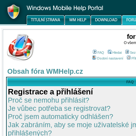
fo
O všem
FAQ
Hledat
Sez
Osobní nastavení
Při
Obsah fóra WMHelp.cz
FAQ
Registrace a přihlášení
Proč se nemohu přihlásit?
Je vůbec potřeba se registrovat?
Proč jsem automaticky odhlášen?
Jak zabráním, aby se moje uživatelské 
přihlášených?