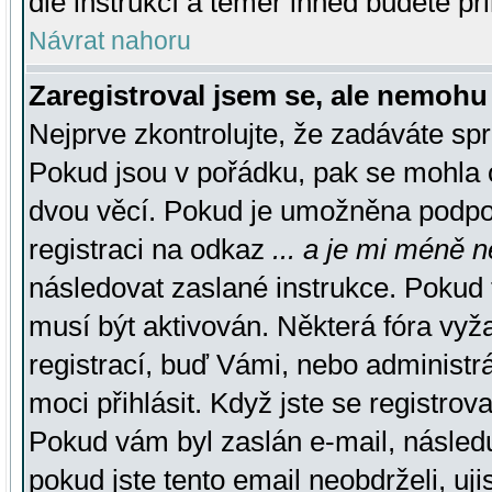
dle instrukcí a téměř ihned budete př
Návrat nahoru
Zaregistroval jsem se, ale nemohu 
Nejprve zkontrolujte, že zadáváte sp
Pokud jsou v pořádku, pak se mohla o
dvou věcí. Pokud je umožněna podpora
registraci na odkaz
... a je mi méně n
následovat zaslané instrukce. Pokud t
musí být aktivován. Některá fóra vyž
registrací, buď Vámi, nebo administr
moci přihlásit. Když jste se registrova
Pokud vám byl zaslán e-mail, násled
pokud jste tento email neobdrželi, uj