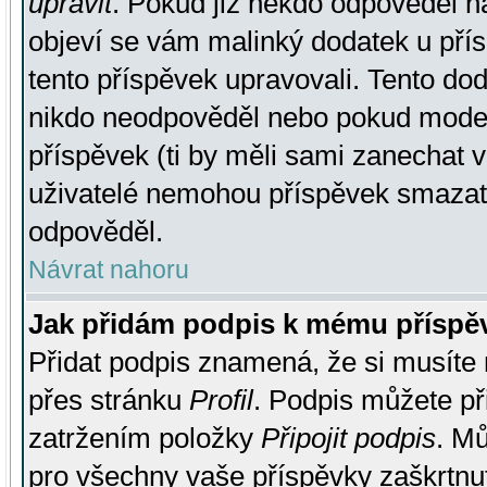
upravit
. Pokud již někdo odpověděl na
objeví se vám malinký dodatek u přísp
tento příspěvek upravovali. Tento do
nikdo neodpověděl nebo pokud moderá
příspěvek (ti by měli sami zanechat v
uživatelé nemohou příspěvek smazat,
odpověděl.
Návrat nahoru
Jak přidám podpis k mému příspě
Přidat podpis znamená, že si musíte n
přes stránku
Profil
. Podpis můžete p
zatržením položky
Připojit podpis
. Mů
pro všechny vaše příspěvky zaškrtnut