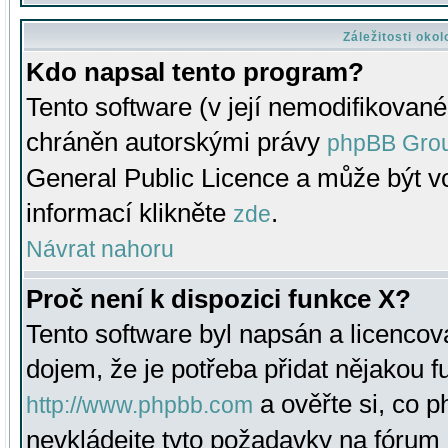
Záležitosti oko
Kdo napsal tento program?
Tento software (v její nemodifikované
chráněn autorskými právy
phpBB Gro
General Public Licence a může být vo
informací klikněte
.
zde
Návrat nahoru
Proč není k dispozici funkce X?
Tento software byl napsán a licenco
dojem, že je potřeba přidat nějakou f
a ověřte si, co 
http://www.phpbb.com
nevkládejte tyto požadavky na fóru