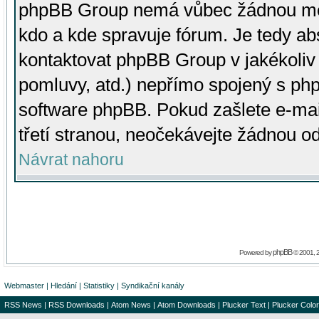
phpBB Group nemá vůbec žádnou moc 
kdo a kde spravuje fórum. Je tedy a
kontaktovat phpBB Group v jakékoliv p
pomluvy, atd.) nepřímo spojený s p
software phpBB. Pokud zašlete e-mai
třetí stranou, neočekávejte žádnou o
Návrat nahoru
phpBB
Powered by
© 2001, 
Webmaster
|
Hledání
|
Statistiky
|
Syndikační kanály
RSS News
|
RSS Downloads
|
Atom News
|
Atom Downloads
|
Plucker Text
|
Plucker Color