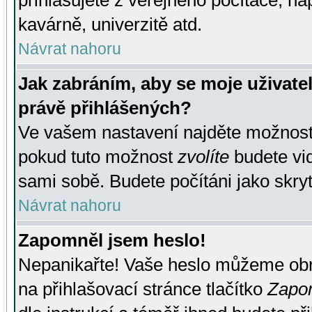
přihlašujete z veřejného počítače, na
kavárně, univerzitě atd.
Návrat nahoru
Jak zabráním, aby se moje uživate
právě přihlášených?
Ve vašem nastavení najděte možnos
pokud tuto možnost
zvolíte
budete vid
sami sobě. Budete počítáni jako skryt
Návrat nahoru
Zapomněl jsem heslo!
Nepanikařte! Vaše heslo můžeme obn
na přihlašovací stránce tlačítko
Zapom