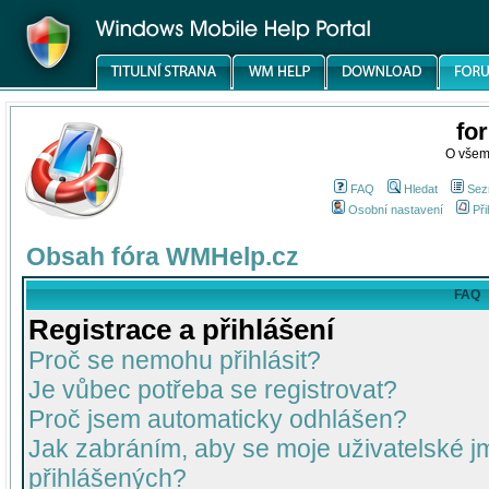
fo
O všem
FAQ
Hledat
Sez
Osobní nastavení
Při
Obsah fóra WMHelp.cz
FAQ
Registrace a přihlášení
Proč se nemohu přihlásit?
Je vůbec potřeba se registrovat?
Proč jsem automaticky odhlášen?
Jak zabráním, aby se moje uživatelské 
přihlášených?