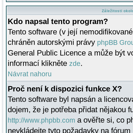
Záležitosti oko
Kdo napsal tento program?
Tento software (v její nemodifikované
chráněn autorskými právy
phpBB Gro
General Public Licence a může být vo
informací klikněte
.
zde
Návrat nahoru
Proč není k dispozici funkce X?
Tento software byl napsán a licenco
dojem, že je potřeba přidat nějakou f
a ověřte si, co 
http://www.phpbb.com
nevkládejte tyto požadavky na fóru