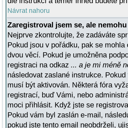
dle instrukcí a téměř ihned budete př
Návrat nahoru
Zaregistroval jsem se, ale nemohu 
Nejprve zkontrolujte, že zadáváte sp
Pokud jsou v pořádku, pak se mohla o
dvou věcí. Pokud je umožněna podpora
registraci na odkaz
... a je mi méně n
následovat zaslané instrukce. Pokud t
musí být aktivován. Některá fóra vyž
registrací, buď Vámi, nebo administr
moci přihlásit. Když jste se registrova
Pokud vám byl zaslán e-mail, násled
pokud jste tento email neobdrželi, uj