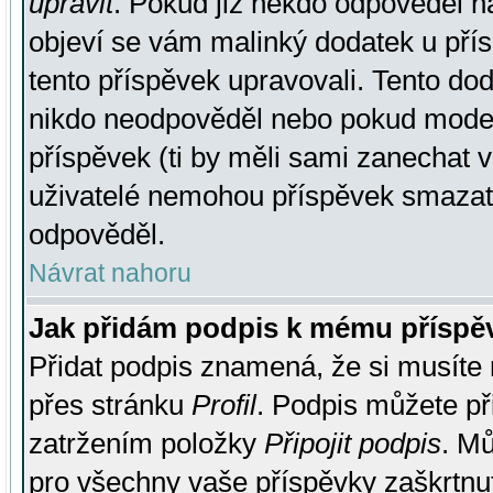
upravit
. Pokud již někdo odpověděl na
objeví se vám malinký dodatek u přísp
tento příspěvek upravovali. Tento do
nikdo neodpověděl nebo pokud moderá
příspěvek (ti by měli sami zanechat v
uživatelé nemohou příspěvek smazat,
odpověděl.
Návrat nahoru
Jak přidám podpis k mému příspě
Přidat podpis znamená, že si musíte n
přes stránku
Profil
. Podpis můžete p
zatržením položky
Připojit podpis
. Mů
pro všechny vaše příspěvky zaškrtnut