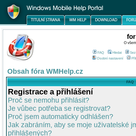
fo
O všem
FAQ
Hledat
Sez
Osobní nastavení
Při
Obsah fóra WMHelp.cz
FAQ
Registrace a přihlášení
Proč se nemohu přihlásit?
Je vůbec potřeba se registrovat?
Proč jsem automaticky odhlášen?
Jak zabráním, aby se moje uživatelské 
přihlášených?