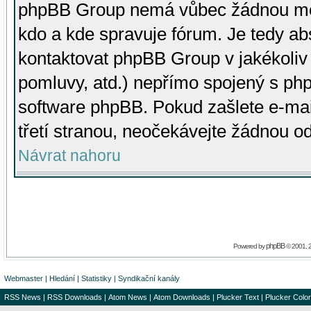
phpBB Group nemá vůbec žádnou moc 
kdo a kde spravuje fórum. Je tedy a
kontaktovat phpBB Group v jakékoliv p
pomluvy, atd.) nepřímo spojený s p
software phpBB. Pokud zašlete e-mai
třetí stranou, neočekávejte žádnou o
Návrat nahoru
phpBB
Powered by
© 2001, 
Webmaster
|
Hledání
|
Statistiky
|
Syndikační kanály
RSS News
|
RSS Downloads
|
Atom News
|
Atom Downloads
|
Plucker Text
|
Plucker Color