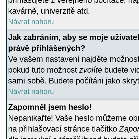
přihlašujete z veřejného počítače, na
kavárně, univerzitě atd.
Návrat nahoru
Jak zabráním, aby se moje uživate
právě přihlášených?
Ve vašem nastavení najděte možnos
pokud tuto možnost
zvolíte
budete vid
sami sobě. Budete počítáni jako skryt
Návrat nahoru
Zapomněl jsem heslo!
Nepanikařte! Vaše heslo můžeme obn
na přihlašovací stránce tlačítko
Zapom