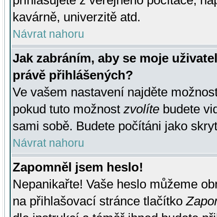
přihlašujete z veřejného počítače, na
kavárně, univerzitě atd.
Návrat nahoru
Jak zabráním, aby se moje uživate
právě přihlášených?
Ve vašem nastavení najděte možnos
pokud tuto možnost
zvolíte
budete vid
sami sobě. Budete počítáni jako skryt
Návrat nahoru
Zapomněl jsem heslo!
Nepanikařte! Vaše heslo můžeme obn
na přihlašovací stránce tlačítko
Zapom