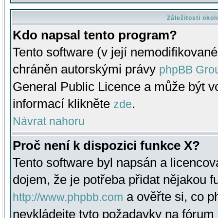
Záležitosti oko
Kdo napsal tento program?
Tento software (v její nemodifikované
chráněn autorskými právy
phpBB Gro
General Public Licence a může být vo
informací klikněte
.
zde
Návrat nahoru
Proč není k dispozici funkce X?
Tento software byl napsán a licenco
dojem, že je potřeba přidat nějakou f
a ověřte si, co 
http://www.phpbb.com
nevkládejte tyto požadavky na fóru