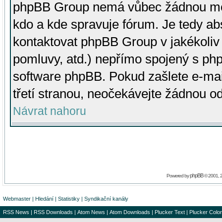
phpBB Group nemá vůbec žádnou moc 
kdo a kde spravuje fórum. Je tedy a
kontaktovat phpBB Group v jakékoliv p
pomluvy, atd.) nepřímo spojený s p
software phpBB. Pokud zašlete e-mai
třetí stranou, neočekávejte žádnou o
Návrat nahoru
phpBB
Powered by
© 2001, 
Webmaster
|
Hledání
|
Statistiky
|
Syndikační kanály
RSS News
|
RSS Downloads
|
Atom News
|
Atom Downloads
|
Plucker Text
|
Plucker Color