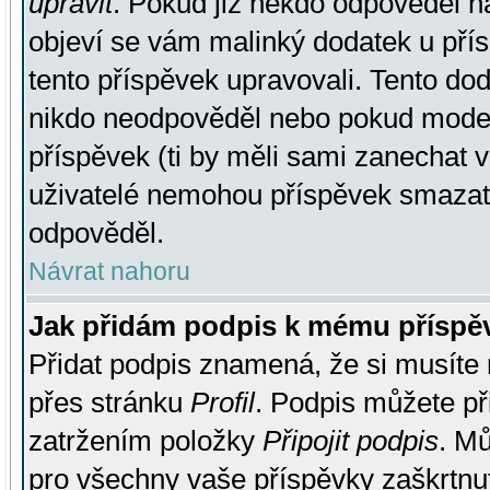
upravit
. Pokud již někdo odpověděl na
objeví se vám malinký dodatek u přísp
tento příspěvek upravovali. Tento do
nikdo neodpověděl nebo pokud moderá
příspěvek (ti by měli sami zanechat v
uživatelé nemohou příspěvek smazat,
odpověděl.
Návrat nahoru
Jak přidám podpis k mému příspě
Přidat podpis znamená, že si musíte n
přes stránku
Profil
. Podpis můžete p
zatržením položky
Připojit podpis
. Mů
pro všechny vaše příspěvky zaškrtnut