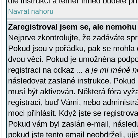
dle instrukcí a téměř ihned budete př
Návrat nahoru
Zaregistroval jsem se, ale nemohu 
Nejprve zkontrolujte, že zadáváte sp
Pokud jsou v pořádku, pak se mohla o
dvou věcí. Pokud je umožněna podpora
registraci na odkaz
... a je mi méně n
následovat zaslané instrukce. Pokud t
musí být aktivován. Některá fóra vyž
registrací, buď Vámi, nebo administr
moci přihlásit. Když jste se registrova
Pokud vám byl zaslán e-mail, násled
pokud jste tento email neobdrželi, uj