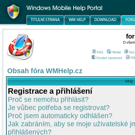
fo
O všem
FAQ
Hledat
Sez
Osobní nastavení
Při
Obsah fóra WMHelp.cz
FAQ
Registrace a přihlášení
Proč se nemohu přihlásit?
Je vůbec potřeba se registrovat?
Proč jsem automaticky odhlášen?
Jak zabráním, aby se moje uživatelské 
přihlášených?