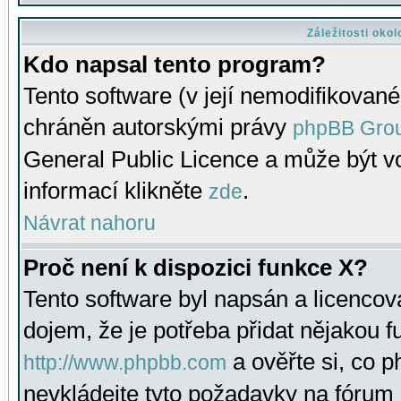
Záležitosti oko
Kdo napsal tento program?
Tento software (v její nemodifikované
chráněn autorskými právy
phpBB Gro
General Public Licence a může být vo
informací klikněte
.
zde
Návrat nahoru
Proč není k dispozici funkce X?
Tento software byl napsán a licenco
dojem, že je potřeba přidat nějakou f
a ověřte si, co 
http://www.phpbb.com
nevkládejte tyto požadavky na fóru