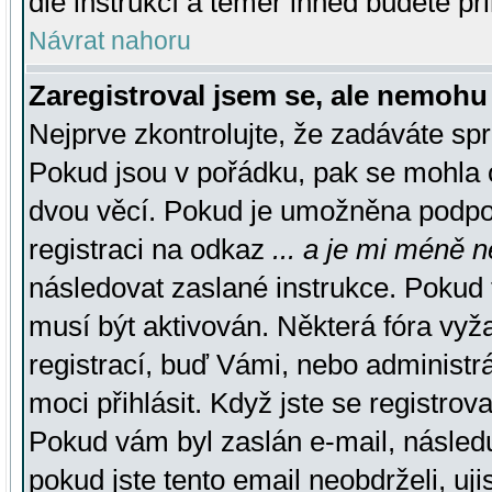
dle instrukcí a téměř ihned budete př
Návrat nahoru
Zaregistroval jsem se, ale nemohu 
Nejprve zkontrolujte, že zadáváte sp
Pokud jsou v pořádku, pak se mohla o
dvou věcí. Pokud je umožněna podpora
registraci na odkaz
... a je mi méně n
následovat zaslané instrukce. Pokud t
musí být aktivován. Některá fóra vyž
registrací, buď Vámi, nebo administr
moci přihlásit. Když jste se registrova
Pokud vám byl zaslán e-mail, násled
pokud jste tento email neobdrželi, uj