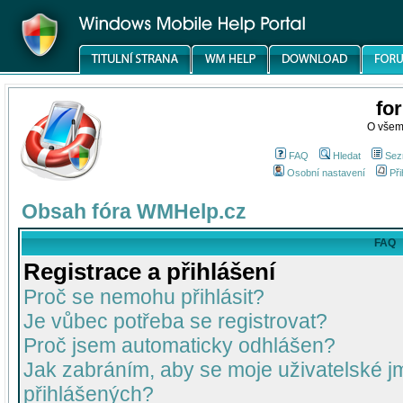
fo
O všem
FAQ
Hledat
Sez
Osobní nastavení
Při
Obsah fóra WMHelp.cz
FAQ
Registrace a přihlášení
Proč se nemohu přihlásit?
Je vůbec potřeba se registrovat?
Proč jsem automaticky odhlášen?
Jak zabráním, aby se moje uživatelské 
přihlášených?