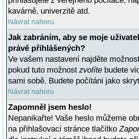
přihlašujete z veřejného počítače, na
kavárně, univerzitě atd.
Návrat nahoru
Jak zabráním, aby se moje uživate
právě přihlášených?
Ve vašem nastavení najděte možnos
pokud tuto možnost
zvolíte
budete vid
sami sobě. Budete počítáni jako skryt
Návrat nahoru
Zapomněl jsem heslo!
Nepanikařte! Vaše heslo můžeme obn
na přihlašovací stránce tlačítko
Zapom