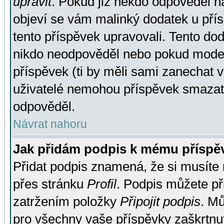
upravit
. Pokud již někdo odpověděl na
objeví se vám malinký dodatek u přísp
tento příspěvek upravovali. Tento do
nikdo neodpověděl nebo pokud moderá
příspěvek (ti by měli sami zanechat v
uživatelé nemohou příspěvek smazat,
odpověděl.
Návrat nahoru
Jak přidám podpis k mému příspě
Přidat podpis znamená, že si musíte n
přes stránku
Profil
. Podpis můžete p
zatržením položky
Připojit podpis
. Mů
pro všechny vaše příspěvky zaškrtnut